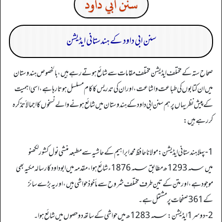
سنن ابي داود
سنن ابی داود کے ہندستانی ایڈیشن
صحاح ستہ کے مختلف ایڈیشن مختلف مقامات سے شائع ہوتے رہے ہیں، بالخصوص ہندوستان
میں ان کتابوں کی طباعت واشاعت، اور ان کی تدریس کا کام مسلسل ہوتا رہا ہے، اسی اہمیت
کے پیش نظر یہاں پر ہم سنن ابی داود کے ہندوستان میں شائع ہونے والے نسخوں کا اجمالاً تذکرہ
کررہے ہیں:
1- پہلا ہندستانی ایڈیشن: مولانا حافظ محمد ابراہیم کے حاشیہ سے مطبعہ منشی نول کشور لکھنو
میں 1293؁ھ مطابق 1876؁ء شائع ہوا، مقدمہ میں ابوداودکا رسالہ مکیہ بھی
موجود ہے، اور متن کے تین طرف مختلف شروح سے مأخوذ حواشی ہیں، ا ور یہ بڑے سائز
کے 361 صفحات پر مشتمل ہے۔
2- دوسر1 ایڈیشن: 1283؁ھ میں حواشی کے ساتھ دو حصوں میں شائع ہوا۔