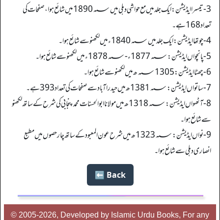
3- تیسرا ایڈیشن: ایک جلد میں مع حواشی دہلی میں 1890؁ میں شائع ہوا، صفحات کی
تعداد 168ہے۔
4- چوتھا ایڈیشن: ایک جلد میں 1840؁ء میں لکھنو سے شائع ہوا۔
5- پانچواں ایڈیشن: 1877؁ء- 1878؁ء میں لکھنو سے شائع ہوا۔
6- چھٹا ایڈیشن: 1305 ؁ھ میں لکھنو سے شائع ہوا۔
7- ساتواں ایڈیشن: 1381؁ھ میں حیدرا آباد سے صفحات کی تعداد 393 ہے۔
8- آٹھواں ایڈیشن: 1318؁ھ میں مولانا ابو الحسنات محمد پنجابی کی شرح کے ساتھ لکھنو
سے شائع ہوا۔
9- نواں ایڈیشن: 1323؁ھ میں شرح عون المعبود کے ساتھ چار حصوں میں مطبع
انصاری دہلی سے شائع ہوا۔
Back ⬅️
© 2005-2026, Developed by Islamic Urdu Books, For any