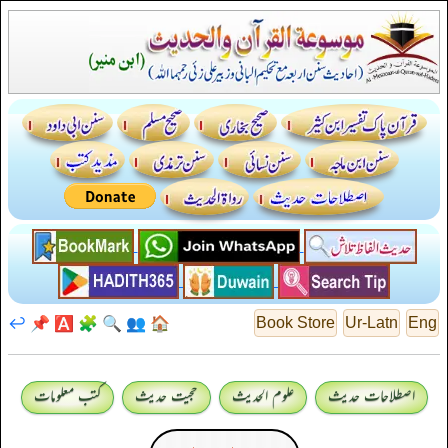
↩️
📌
🅰️
🧩
🔍
👥
🏠
Book Store
Ur-Latn
Eng
اصطلاحات حدیث
علوم الحدیث
حجیت حدیث
کتب معلومات