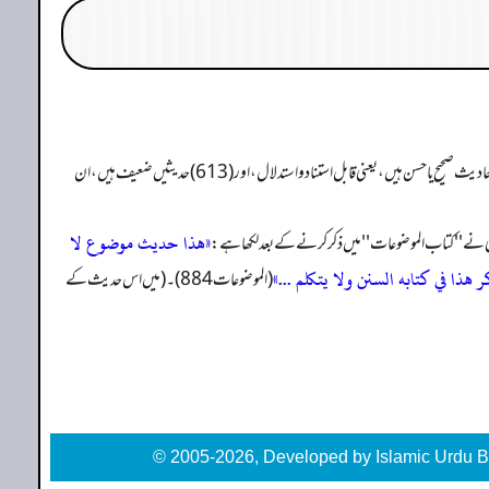
حافظ بوصیری نے ان زوائد کی تحقیق وتخریج پر مشتمل ایک کتاب ''مصباح الزجاجہ فی زوائد ابن ماجہ'' لکھی ہے، اور مذکورہ احادیث پر کلام کیا ہے جس کا خلاصہ یہ ہے کہ ان احادیث میں سے (482) احادیث صحیح یا حسن ہیں، یعنی قابل استناد واستدلال، اور (613) حدیثیں ضعیف ہیں، ان
«هذا حديث موضوع لا
ذا في كتابه السنن ولا يتكلم ...»
(الموضوعات 884)۔ (میں اس حدیث کے
© 2005-2026, Developed by Islamic Urdu B