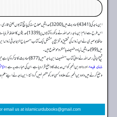
ابن ماجہ کی (4341) احادیث میں (3200) حدیثیں صحاح ستہ کی پانچ کتابوں یعنی بخاری، مسلم، ابو داود، ترمذی، نسائی میں یا ان میں سے کسی ایک میں موجود ہیں۔
اس طرح سے امام ابن ماجہ رحمہ اللہ نے مذکورہ کتابوں پر (1339) حدیثوں کا اضافہ فرمایا ہے جن کو ''زوائد ابن ماجہ'' کہا جاتا ہے۔
میں (99) حدیثیں زیادہ ضعیف یا منکر وموضوع ہیں۔
شیخ البانی رحمہ اللہ نے اپنی کتاب ''ضعیف ابن ماجہ'' میں (877) احادیث کا تذکرہ کیا ہے جن میں فضل قزوین کی حدیث بلا شبہہ موضوع ہے، (ملاحظہ ہو: ابن ماجہ2780) اس حدیث کو ابن الجوزی نے ''کتاب الموضوعات'' میں ذکر کرنے کے بعد لکھا ہے:
شك فيه»
«لاأ
، اور داود بن المحبر کو اس حدیث کا واضع قرار دیا ہے، ان کی عبارت یہ ہے:
وضع کرنے میں داود بن المحبرکے علاوہ کسی اور کو متہم نہیں گردانتا، ابن ماجہ نے اپنے علم وفض
or email us at islamicurdubooks@gmail.com