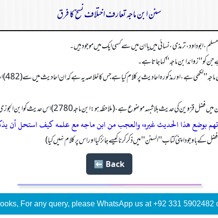
سنن ابن ماجہ تعارف اختلاف نسخ کا فرق
تهم بوضع هذا الحديث غيره، والعجب من ابن ماجه مع علمه كيف استحل أن يذكر ه
ل کے باوجود اپنی کتاب ''السنن ''میں ذکرکرنا کیسے جائز کیا اور اس پرکلام نہیں کیا)
Back ⬅️
ooks, For any query, please WhatsApp us at +92 331 5902482 