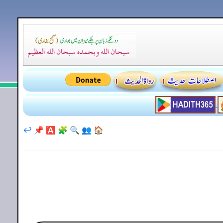
↩️
📌
🅰️
🧩
🔍
👥
🏠