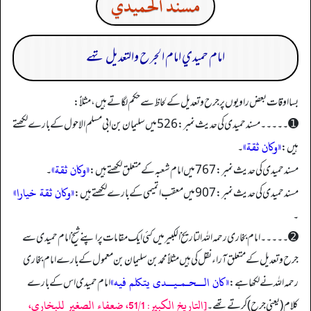
مسند الحميدي
امام حميدي امام الجرح والتعديل تهے
بسا اوقات بعض راویوں پر جرح و تعدیل کے لحاظ سے حکم لگاتے ہیں، مثلاًً:
➊۔۔۔۔۔ مسند حمیدی کی حدیث نمبر: 526 میں سلیمان بن ابی مسلم الاحول کے بارے لکھتے
«وكان ثقة»
ہیں:
۔
«وكان ثقة»
مسند حمیدی کی حدیث نمبر: 767 میں امام شعبہ کے متعلق لکھتے ہیں:
۔
«وكان ثقة خيارا»
مسند حمیدی کی حدیث نمبر: 907 میں معقب اتمیمی کے بارے لکھتے ہیں:
۔
➋۔۔۔۔۔ امام بخاری رحمہ اللہ التاریخ الکبیر میں کئی ایک مقامات پر اپنے شیخ امام حمیدی سے
جرح وتعدیل کے متعلق آراء نقل کی ہیں مثلاًً محمد بن سلیمان بن معمول کے بارے امام بخاری
«كان الــحـمـيــدى يتكلم فيه»
رحمہ اللہ نے لکھا ہے:
امام حمیدی اس کے بارے
[التاريخ الكبير: 51/1، ضعفاء الصغير للبخارى،
کلام (یعنی جرح) کرتے تھے۔