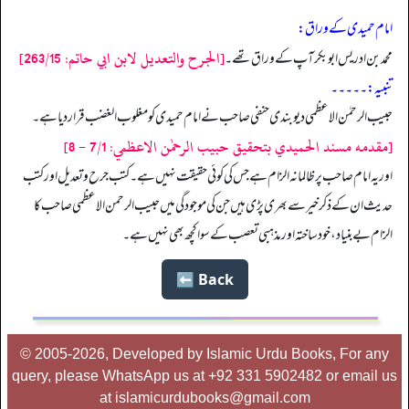
امام حمیدی کے وراق:
[الجرح والتعديل لابن ابي حاتم: 263/15]
محمد بن ادریس ابوبکر آپ کے وراق تھے۔
تنبيه:۔۔۔۔۔
حبيب الرحمٰن الاعظمی دیو بندی حنفی صاحب نے امام حمیدی کو مغلوب الغضب قرار دیا ہے۔
[مقدمه مسند الحميدي بتحقيق حبيب الرحمٰن الاعظمي: 7/1 - 8]
اور یہ امام صاحب پر ظالمانہ الزام ہے جس کی کوئی حقیقت نہیں ہے۔ کتب جرح و تعدیل اور کتب
حدیث ان کے ذکر خیر سے بھری پڑی ہیں جن کی موجودگی میں حبیب الرحمن الاعظمی صاحب کا
الزام بے بنیاد، خود ساختہ اور مذہبی تعصب کے سوا کچھ بھی نہیں ہے۔
Back ⬅️
© 2005-2026, Developed by Islamic Urdu Books, For any
query, please WhatsApp us at +92 331 5902482 or email us
at islamicurdubooks@gmail.com