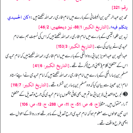
رقم: 321]
«كان الحميدي
محمد بن عبد الرحمٰن بن البیلمانی کے بارے میں امام بخاری رحمہ اللہ لکھتے ہیں:
يتكلم فيه»
[التاريخ الكبير: 88/1، نيز ديكهيں: 46/2]
۔
زید بن طلحہ التیمی کے بارے میں امام بخاری رحمہ اللہ لکھتے ہیں کہ اس کی نسبت ہم سے امام
[التاريخ الكبير: 153/3]
حمیدی نے بیان کی ہے۔
عبدالمجيد بن عبدالعزیز بن ابی رواد المکی کے بارے میں امام بخاری رحمہ اللہ لکھتے ہیں کہ امام حمیدی
[التاريخ الكبير: 41/6]
اس کے متعلق کلام (یعنی جرح) کرتے تھے۔
مسلم بن یسار المکی کے بارے میں امام بخاری رحمہ اللہ لکھتے ہیں کہ امام حمیدی نے اپنے استاد
[التاريخ الكبير: 118/7]
امام ابن عیینہ سے بیان کیا کہ وہ مسلم بن یسار بن شکرہ تھے۔
➌ الجرح والتعديل لابن ابی حاتم میں بھی کافی جگہوں پر امام حمیدی کی جرح و تعدیل کے متعلق
[ج: 6، ص: 51، ج: 11، ص: 288، ج: 13، ص: 106]
آراء منقول ہیں۔ مثلاً
ان تین حوالوں سے معلوم ہوا کہ امام حمیدی جرح تعدیل کے ماہر تھے اور رواۃ کے احوال سے
اچھی طرح واقف تھے۔