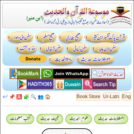
↩️
📌
🅰️
🧩
🔍
👥
🏠
Book Store
Ur-Latn
Eng
اصطلاحات حدیث
علوم الحدیث
حجیت حدیث
کتب معلومات