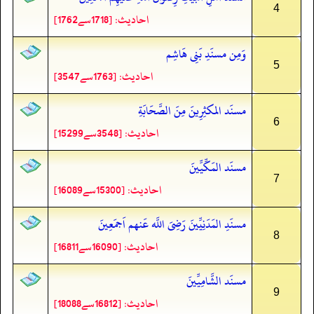
4
احادیث: [1718سے1762]
وَمِن مسنَدِ بَنِی هَاشِم
5
احادیث: [1763سے3547]
مسنَد المكثِرِینَ مِنَ الصَّحَابَةِ
6
احادیث: [3548سے15299]
مسنَد المَكِّیِّینَ
7
احادیث: [15300سے16089]
مسنَدِ المَدَنِیِّینَ رَضِیَ اللَّه عَنهم اَجمَعِینَ
8
احادیث: [16090سے16811]
مسنَد الشَّامِیِّینَ
9
احادیث: [16812سے18088]