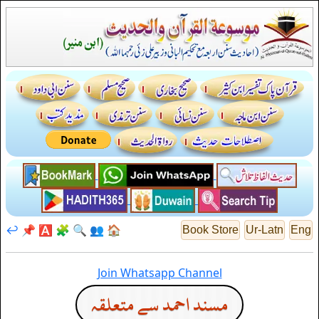
↩️
📌
🅰️
🧩
🔍
👥
🏠
Book Store
Ur-Latn
Eng
Join Whatsapp Channel
مسند احمد سے متعلقہ