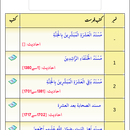
نمبر
کتب
کتب فہرست
مُسْنَدُ الْعَشَرَةِ الْمُبَشَّرِينَ بِالْجَنَّةِ
-
احادیث: []
مُسْنَدُ الْخُلَفَاءِ الرَّاشِدِينَ
1
احادیث: [1سے1380]
مُسْنَدُ بَاقِي الْعَشَرَةِ الْمُبَشَّرِينَ بِالْجَنَّةِ
2
احادیث: [1381سے1701]
مسند الصحابة بعد العشرة
3
احادیث: [1702سے1717]
مسنَد اَهلِ البَیتِ رِضوَان اللَّهِ عَلَیهِم اَجمَعِینَ