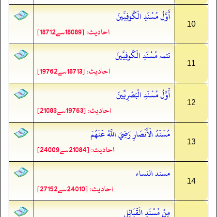
أَوَّلُ مُسْنَدِ الْكُوفِيِّينَ
10
احادیث: [18089سے18712]
تتمہ مُسْنَدِ الْكُوفِيِّينَ
11
احادیث: [18713سے19762]
أَوَّلُ مُسْنَدِ الْبَصْرِيِّينَ
12
احادیث: [19763سے21083]
مُسْنَدُ الْأَنْصَارِ رَضِيَ اللَّهُ عَنْهُمْ
13
احادیث: [21084سے24009]
مسند النساء
14
احادیث: [24010سے27152]
مِنْ مُسْنَدِ الْقَبَائِلِ