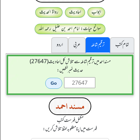
ابواب
احادیث
رواۃ الحدیث
سوانح حیات: امام احمد بن حنبل رحمہ اللہ
تمام کتب
ترقیم شاملہ
عربی
اردو
مسند احمد میں ترقیم شاملہ سے تلاش کل احادیث (27647)
حدیث نمبر لکھیں:
مسند احمد
مکمل فہرست کتب
فہرست میں اپنا مطلوبہ لفظ تلاش کریں: