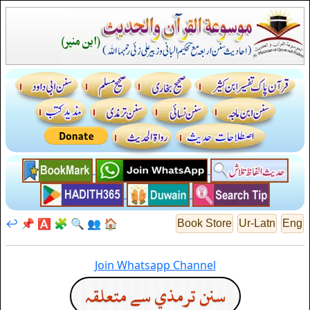
↩️
📌
🅰️
🧩
🔍
👥
🏠
Book Store
Ur-Latn
Eng
Join Whatsapp Channel
سنن ترمذي سے متعلقہ