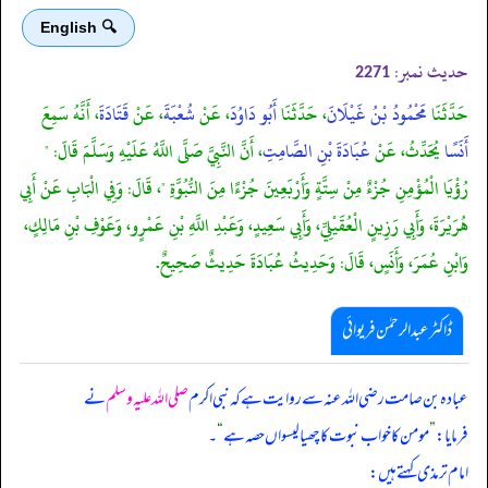
🔍 English
حدیث نمبر:
2271
حَدَّثَنَا
مَحْمُودُ بْنُ غَيْلَانَ
، حَدَّثَنَا
أَبُو دَاوُدَ
، عَنْ
شُعْبَةَ
، عَنْ
قَتَادَةَ
، أَنَّهُ سَمِعَ
أَنَسًا
يُحَدِّثُ، عَنْ
عُبَادَةَ بْنِ الصَّامِتِ
، أَنَّ النَّبِيَّ صَلَّى اللَّهُ عَلَيْهِ وَسَلَّمَ قَالَ: "
رُؤْيَا الْمُؤْمِنِ جُزْءٌ مِنْ سِتَّةٍ وَأَرْبَعِينَ جُزْءًا مِنَ النُّبُوَّةِ "، قَالَ: وَفِي الْبَابِ عَنْ أَبِي
هُرَيْرَةَ، وَأَبِي رَزِينٍ الْعُقَيْلِيِّ، وَأَبِي سَعِيدٍ، وَعَبْدِ اللَّهِ بْنِ عَمْرٍو، وَعَوْفِ بْنِ مَالِكٍ،
وَابْنِ عُمَرَ، وَأَنَسٍ، قَالَ: وَحَدِيثُ عُبَادَةَ حَدِيثٌ صَحِيحٌ.
ڈاکٹر عبدالرحمٰن فریوائی
عبادہ بن صامت رضی الله عنہ سے روایت ہے کہ
نبی اکرم
صلی اللہ علیہ وسلم
نے
فرمایا:
”
مومن کا خواب نبوت کا چھیالیسواں حصہ ہے
“
۔
امام ترمذی کہتے ہیں: