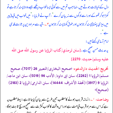
دل کے خیالات ہوتے ہیں، لہٰذا جب تم میں سے کوئی ایسا خواب دیکھے جسے وہ ناپسند کرتا ہے تو
کھڑا ہو کر تھوکے اور اسے لوگوں سے نہ بیان کرے
“
، آپ نے فرمایا:
”
میں خواب میں قید (پیر
میں بیڑی پہننا) پسند کرتا ہوں اور طوق کو ناپسند کرتا ہوں
۳؎
، قید سے مراد دین پر ثابت قدمی
ہے
“
۔
امام ترمذی کہتے ہیں:
[سنن ترمذي/كتاب الرؤيا عن رسول الله صلى الله
یہ حدیث حسن صحیح ہے۔
عليه وسلم/حدیث: 2270]
تخریج الحدیث دارالدعوہ:
«صحیح البخاری/التعبیر 26 (7017)، صحیح
مسلم/الرؤیا 1 (2262)، سنن ابی داود/ الأدب 96 (5019)، سنن ابن ماجہ/
الرؤیا 9 (3917) (تحفة الأشراف: 14444)، سنن الدارمی/الرؤیا 2 (2183)
(صحیح)»
وضاحت:
۱؎
: زمانہ قریب ہونے کا مطلب تین طرح سے بیان کیا جاتا ہے: پہلا مطلب یہ
ہے کہ اس سے مراد قرب قیامت ہے اور اس وقت کا خواب کثرت سے صحیح اور سچ ثابت ہو گا،