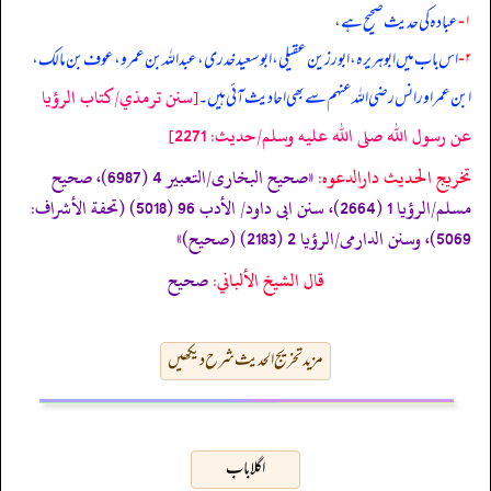
۱-
عبادہ کی حدیث صحیح ہے،
۲-
اس باب میں ابوہریرہ، ابورزین عقیلی، ابو سعید خدری، عبداللہ بن عمرو، عوف بن مالک،
[سنن ترمذي/كتاب الرؤيا
ابن عمر اور انس رضی الله عنہم سے بھی احادیث آئی ہیں۔
عن رسول الله صلى الله عليه وسلم/حدیث: 2271]
تخریج الحدیث دارالدعوہ:
«صحیح البخاری/التعبیر 4 (6987)، صحیح
مسلم/الرؤیا 1 (2664)، سنن ابی داود/ الأدب 96 (5018) (تحفة الأشراف:
5069)، وسنن الدارمی/الرؤیا 2 (2183) (صحیح)»
قال الشيخ الألباني:
صحيح
مزید تخریج الحدیث شرح دیکھیں
اگلا باب