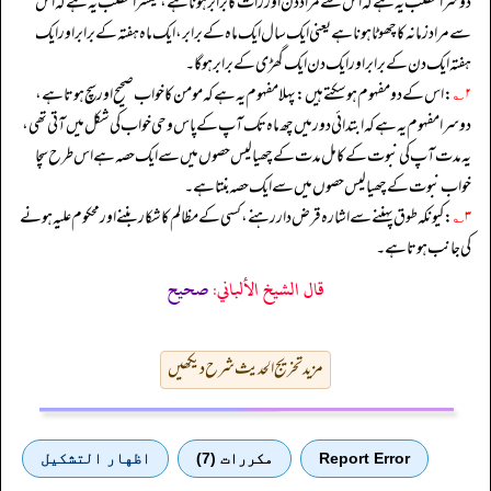
دوسرا مطلب یہ ہے کہ اس سے مراد دن اور رات کا برابر ہونا ہے، تیسرا مطلب یہ ہے کہ اس
سے مراد زمانہ کا چھوٹا ہونا ہے یعنی ایک سال ایک ماہ کے برابر، ایک ماہ ہفتہ کے برابر اور ایک
ہفتہ ایک دن کے برابر اور ایک دن ایک گھڑی کے برابر ہو گا۔
۲؎
: اس کے دو مفہوم ہو سکتے ہیں: پہلا مفہوم یہ ہے کہ مومن کا خواب صحیح اور سچ ہوتا ہے،
دوسرا مفہوم یہ ہے کہ ابتدائی دور میں چھ ماہ تک آپ کے پاس وحی خواب کی شکل میں آتی تھی،
یہ مدت آپ کی نبوت کے کامل مدت کے چھیالیس حصوں میں سے ایک حصہ ہے اس طرح سچا
خواب نبوت کے چھیالیس حصوں میں سے ایک حصہ بنتا ہے۔
۳؎
: کیونکہ طوق پہننے سے اشارہ قرض دار رہنے، کسی کے مظالم کا شکار بننے اور محکوم علیہ ہونے
کی جانب ہوتا ہے۔
قال الشيخ الألباني:
صحيح
مزید تخریج الحدیث شرح دیکھیں
Report Error
مكررات (7)
اظهار التشكيل