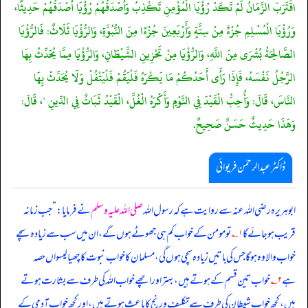
اقْتَرَبَ الزَّمَانُ لَمْ تَكَدْ رُؤْيَا الْمُؤْمِنِ تَكْذِبُ وَأَصْدَقُهُمْ رُؤْيَا أَصْدَقُهُمْ حَدِيثًا،
وَرُؤْيَا الْمُسْلِمِ جُزْءٌ مِنْ سِتَّةٍ وَأَرْبَعِينَ جُزْءًا مِنَ النُّبُوَّةِ، وَالرُّؤْيَا ثَلَاثٌ: فَالرُّؤْيَا
الصَّالِحَةُ بُشْرَى مِنَ اللَّهِ، وَالرُّؤْيَا مِنْ تَحْزِينِ الشَّيْطَانِ، وَالرُّؤْيَا مِمَّا يُحَدِّثُ بِهَا
الرَّجُلُ نَفْسَهُ، فَإِذَا رَأَى أَحَدُكُمْ مَا يَكْرَهُ فَلْيَقُمْ فَلْيَتْفُلْ وَلَا يُحَدِّثْ بِهَا
النَّاسَ، قَالَ: وَأُحِبُّ الْقَيْدَ فِي النَّوْمِ وَأَكْرَهُ الْغُلَّ، الْقَيْدُ ثَبَاتٌ فِي الدِّينِ "، قَالَ:
وَهَذَا حَدِيثٌ حَسَنٌ صَحِيحٌ.
ڈاکٹر عبدالرحمٰن فریوائی
ابوہریرہ رضی الله عنہ سے روایت ہے کہ
رسول اللہ
صلی اللہ علیہ وسلم
نے فرمایا:
”
جب زمانہ
قریب ہو جائے گا
۱؎
تو مومن کے خواب کم ہی جھوٹے ہوں گے، ان میں سب سے زیادہ سچے
خواب والا وہ ہو گا جس کی باتیں زیادہ سچی ہوں گی، مسلمان کا خواب نبوت کا چھیالیسواں حصہ
ہے
۲؎
خواب تین قسم کے ہوتے ہیں، بہتر اور اچھے خواب اللہ کی طرف سے بشارت ہوتے
ہیں، کچھ خواب شیطان کی طرف سے تکلیف و رنج کا باعث ہوتے ہیں، اور کچھ خواب آدمی کے