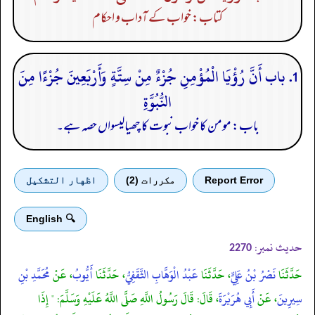
کتاب: خواب کے آداب و احکام
1. باب أَنَّ رُؤْيَا الْمُؤْمِنِ جُزْءٌ مِنْ سِتَّةٍ وَأَرْبَعِينَ جُزْءًا مِنَ
النُّبُوَّةِ
باب: مومن کا خواب نبوت کا چھیالیسواں حصہ ہے۔
Report Error
مكررات (2)
اظهار التشكيل
🔍 English
حدیث نمبر:
2270
حَدَّثَنَا
نَصْرُ بْنُ عَلِيٍّ
، حَدَّثَنَا
عَبْدُ الْوَهَّابِ الثَّقَفِيُّ
، حَدَّثَنَا
أَيُّوبُ
، عَنْ
مُحَمَّدِ بْنِ
سِيرِينَ
، عَنْ
أَبِي هُرَيْرَةَ
، قَالَ: قَالَ رَسُولُ اللَّهِ صَلَّى اللَّهُ عَلَيْهِ وَسَلَّمَ: " إِذَا