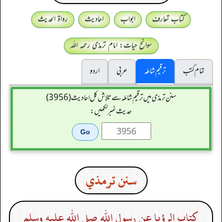
کتاب تعارف
ابواب
احادیث
رواۃ الحدیث
سوانح حیات: امام ترمذی رحمہ اللہ
تمام کتب
ترقیم شاملہ
عربی
اردو
سنن ترمذی میں ترقیم شاملہ سے تلاش کل احادیث (3956)
حدیث نمبر لکھیں:
سنن ترمذي
كتاب الرؤيا عن رسول الله صلى الله عليه وسلم