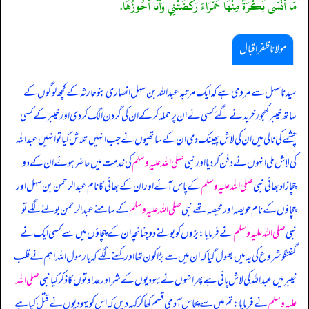
مَا أَنْسَى بَكْرَةً مِنْهَا حَمْرَاءَ رَكَضَتْنِي وَأَنَا أَحُوزُهَا.
مولانا ظفر اقبال
سیدنا سہل سے مروی ہے کہ ایک مرتبہ عبداللہ بن سہل انصاری بنو حارثہ کے کچھ لوگوں کے
ساتھ خیبر کھجور خریدنے گئے کسی نے ان پر حملہ کر کے ان کی گردن الگ کر دی اور خیبر کے کسی
چشمے کی نالی میں ان کی لاش پھینک دی ان کے ساتھیوں نے جب انہیں تلاش کیا تو انہیں عبداللہ
کی لاش ملی انہوں نے دفن کر دیا اور نبی
صلی اللہ علیہ وسلم
کی خدمت میں حاضر ہوئے ان کے دو
چچازاد بھائی نبی
صلی اللہ علیہ وسلم
کے پاس آئے اور ان کے بھائی کا نام عبدالرحمن بن سہل اور
چچاؤں کے نام حویصہ اور محیصہ تھے نبی
صلی اللہ علیہ وسلم
کے سامنے عبدالرحمن بولنے لگے تو
نبی
صلی اللہ علیہ وسلم
نے فرمایا: بڑوں کو بولنے دو چنانچہ ان کے چچاؤں میں سے کسی ایک نے
گفتگو شروع کی یہ میں بھول گیا کہ ان میں سے بڑا کون تھا اور کہنے لگے کہ یا رسول اللہ! ہم نے قلب
خیبر میں عبداللہ کی لاش پائی ہے پھر انہوں نے یہو دیوں کے شر اور عداوتوں کا ذکر کیا نبی
صلی اللہ
علیہ وسلم
نے فرمایا: تم میں سے پچاس آدمی قسم کھا کر کہہ دیں کہ اس کو یہو دیوں نے قتل کیا ہے