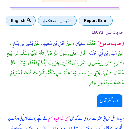
Report Error
اظهار التشكيل
🔍 English
حدیث نمبر:
16092
(حديث مرفوع)
حَدَّثَنَا
سُفْيَانُ
، عَنْ
يَحْيَى بْنِ سَعِيدٍ
، عَنْ
بُشَيْرِ بْنِ يَسَارٍ
،
عَنْ
سَهْلِ بْنِ أَبِي حَثْمَةَ
، قَالَ:" نَهَى رَسُولُ اللَّهِ صَلَّى اللَّهُ عَلَيْهِ وَسَلَّمَ عَنْ بَيْعِ
التَّمْرِ بِالتَّمْرِ، وَرَخَّصَ فِي الْعَرَايَا أَنْ تُشْتَرَى بِخَرْصِهَا يَأْكُلُهَا أَهْلُهَا رُطَبًا". قَالَ
سُفْيَانُ: قَالَ لِي يَحْيَى بْنُ سَعِيدٍ وَمَا عِلْمُ أَهْلِ مَكَّةَ بِالْعَرَايَا؟، قُلْتُ: أَخْبَرَهُمْ
عَطَاءٌ، سَمِعَهُ مِنْ جَابِرٍ.
مولانا ظفر اقبال
سیدنا سہل بن ابی حثمہ سے مروی ہے کہ نبی
صلی اللہ علیہ وسلم
نے پکے ہوئے پھل کی درخت پر
لگے ہوئے پھل کے بدلے بیع سے منع فرمایا ہے اور عرایا میں اندازے سے خریدنے کی اجازت