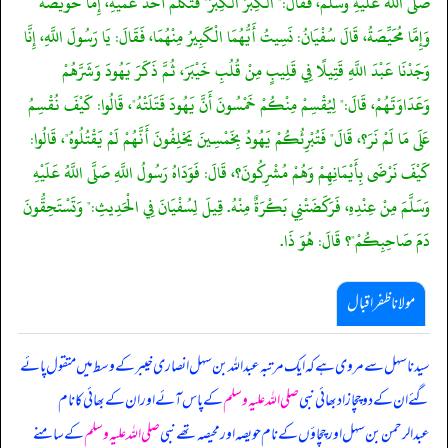
صَلَّى اللَّهُ عَلَيْهِ وَسَلَّمَ، فَقَالَ:" الْكِبَرَ الْكِبَرَ" فَتَكَلَّمَ أَحَدُ عَمَّيْهِ، إِمَّا حُوَيِّصَةُ
وَإِمَّا مُحَيِّصَةُ، قَالَ سُفْيَانُ: نَسِيتُ أَيُّهُمَا الْكَبِيرُ مِنْهُمَا، فَقَالَ: يَا رَسُولَ اللَّهِ، إِنَّا
وَجَدْنَا عَبْدَ اللَّهِ قَتِيلًا فِي قَلِيبٍ مِنْ قُلُبِ خَيْبَرَ، ثُمَّ ذَكَرَ يَهُودَ وَشَرَّهُمْ
وَعَدَاوَتَهُمْ، قَالَ:" لِيُقْسِمْ مِنْكُمْ خَمْسُونَ أَنَّ يَهُودَ قَتَلَتْهُ"، قَالُوا: كَيْفَ نُقْسِمُ
عَلَى مَا لَمْ نَرَ؟، قَالَ" فَتُبْرِئُكُمْ يَهُودُ بِخَمْسِينَ يَحْلِفُونَ أَنَّهُمْ لَمْ يَقْتُلُوهُ"، قَالُوا:
كَيْفَ نَرْضَى بِأَيْمَانِهِمْ وَهُمْ مُشْرِكُونَ؟، قَالَ: فَوَدَاهُ رَسُولُ اللَّهِ صَلَّى اللَّهُ عَلَيْهِ
وَسَلَّمَ مِنْ عِنْدِهِ، فَرَكَضَتْنِي بَكْرَةٌ مِنْهُ. قِيلَ لِسُفْيَانَ فِي الْحَدِيثِ:" وَتَسْتَحِقُّونَ
دَمَ صَاحِبِكُمْ"؟ قَالَ: هُوَ ذَا.
مولانا ظفر اقبال
سیدنا سہل سے مروی ہے کہ ایک مرتبہ عبداللہ بن سہل انصاری خیبر کے وسط میں متقول پائے
گئے ان کے دو چچازاد بھائی نبی
صلی اللہ علیہ وسلم
کے پاس آئے اور ان کے بھائی کا نام
عبدالرحمن بن سہل اور چچاؤں کے نام حویصہ اور محیصہ تھے نبی
صلی اللہ علیہ وسلم
کے سامنے