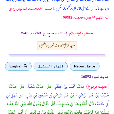
[مسند احمد/مسند المدنيين رضي
دی ہے تاکہ اس کے اہل خانہ بھی تر کھجور کھا سکیں۔
الله عنهم اجمعين/حدیث: 16092]
حکم دارالسلام:
إسناده صحيح، خ: 2191، م: 1540
مزید تخریج الحدیث شرح دیکھیں
Report Error
اظهار التشكيل
🔍 English
حدیث نمبر:
16093
(حديث مرفوع)
حَدَّثَنَا
مُحَمَّدُ بْنُ جَعْفَرٍ
، قَالَ: حَدَّثَنَا
شُعْبَةُ
، قَالَ: حَدَّثَنَا
خُبَيْبُ بْنُ عَبْدِ الرَّحْمَنِ
، عَنْ
عَبْدِ الرَّحْمَنِ بْنِ مَسْعُودِ بْنِ نِيَارٍ
، عَنْ
سَهْلِ بْنِ
أَبِي حَثْمَةَ
، قَالَ: أَتَانَا وَنَحْنُ فِي مَسْجِدِنَا، قَالَ: فَقَالَ رَسُولُ اللَّهِ صَلَّى اللَّهُ عَلَيْهِ
وَسَلَّمَ:" إِذَا خَرَصْتُمْ فَخُذُوا وَدَعُوا: دَعُوا الثُّلُثَ فَإِنْ لَمْ تَدَعُوا أَوْ تَجُدُّوا شُعْبَةُ