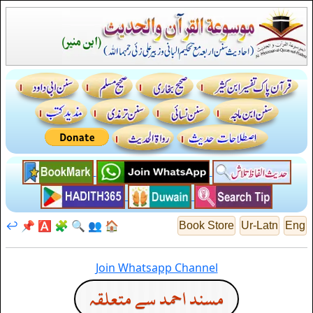
↩️
📌
🅰️
🧩
🔍
👥
🏠
Book Store
Ur-Latn
Eng
Join Whatsapp Channel
مسند احمد سے متعلقہ