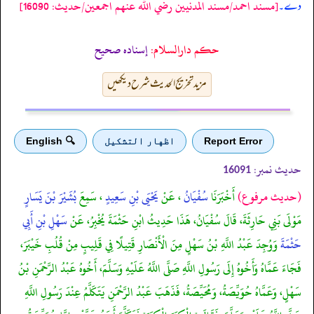
[مسند احمد/مسند المدنيين رضي الله عنهم اجمعين/حدیث: 16090]
دے۔
حکم دارالسلام:
إسناده صحيح
مزید تخریج الحدیث شرح دیکھیں
Report Error
اظهار التشكيل
🔍 English
حدیث نمبر:
16091
(حديث مرفوع)
أَخْبَرَنَا
سُفْيَانُ
، عَنْ
يَحْيَى بْنِ سَعِيدٍ
، سَمِعَ
بُشَيْرَ بْنَ يَسَارٍ
مَوْلَى بَنِي حَارِثَةَ، قَالَ سُفْيَانُ، هَذَا حَدِيثُ ابْنِ حَثْمَةَ يُخْبِرُ، عَنْ
سَهْلِ بْنِ أَبِي
حَثْمَةَ
وَوُجِدَ عَبْدُ اللَّهِ بْنُ سَهْلٍ مِنَ الْأَنْصَارِ قَتِيلًا فِي قَلِيبٍ مِنْ قُلُبِ خَيْبَرَ،
فَجَاءَ عَمَّاهُ وَأَخُوهُ إِلَى رَسُولِ اللَّهِ صَلَّى اللَّهُ عَلَيْهِ وَسَلَّمَ، أَخُوهُ عَبْدُ الرَّحْمَنِ بْنُ
سَهْلٍ، وَعَمَّاهُ حُوَيِّصَةُ، وَمُحَيِّصَةُ، فَذَهَبَ عَبْدُ الرَّحْمَنِ يَتَكَلَّمُ عِنْدَ رَسُولِ اللَّهِ