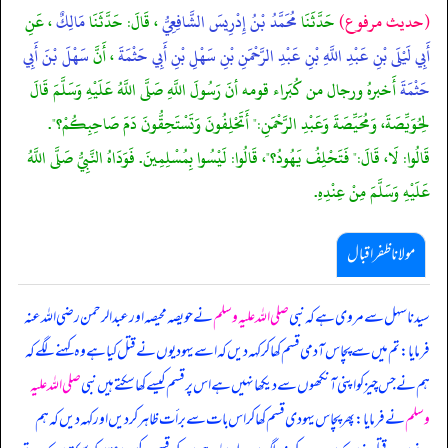
(حديث مرفوع)
حَدَّثَنَا
مُحَمَّدُ بْنُ إِدْرِيسَ الشَّافِعِيُّ
، قَالَ: حَدَّثَنَا
مَالِكٌ
، عَنِ
أَبِي لَيْلَى بْنِ عَبْدِ اللَّهِ بْنِ عَبْدِ الرَّحْمَنِ بْنِ سَهْلِ بْنِ أَبِي حَثْمَةَ
، أَنَّ
سَهْلَ بْنَ أَبِي
حَثْمَةَ
أَخبرهُ ورجال من كُبَراء قومه أنَ رَسُولَ اللَّهِ صَلَّى اللَّهُ عَلَيْهِ وَسَلَّمَ قَالَ
لِحُوَيِّصَةَ، وَمُحَيِّصَةَ وَعَبْدِ الرَّحْمَنِ:" أَتَحْلِفُونَ وَتَسْتَحِقُّونَ دَمَ صَاحِبِكُمْ؟".
قَالُوا: لَا، قَالَ:" فَتَحْلِفُ يَهُودُ؟"، قَالُوا: لَيْسُوا بِمُسْلِمِينَ. فَوَدَاهُ النَّبِيُّ صَلَّى اللَّهُ
عَلَيْهِ وَسَلَّمَ مِنْ عِنْدِهِ.
مولانا ظفر اقبال
سیدنا سہل سے مروی ہے کہ نبی
صلی اللہ علیہ وسلم
نے حویصہ محیصہ اور عبدالرحمن رضی اللہ عنہ
فرمایا: تم میں سے پچاس آدمی قسم کھا کر کہہ دیں کہ اسے یہو دیوں نے قتل کیا ہے وہ کہنے لگے کہ
ہم نے جس چیز کو اپنی آنکھوں سے دیکھا نہیں ہے اس پر قسم کیسے کھا سکتے ہیں نبی
صلی اللہ علیہ
وسلم
نے فرمایا: پھر پچاس یہو دی قسم کھا کر اس بات سے برأت ظاہر کر دیں اور کہہ دیں کہ ہم