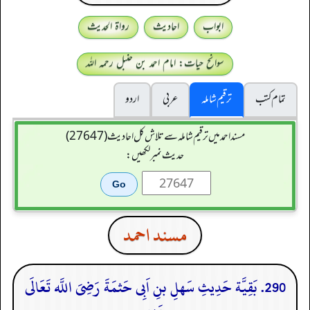
ابواب
احادیث
رواۃ الحدیث
سوانح حیات: امام احمد بن حنبل رحمہ اللہ
تمام کتب
ترقیم شاملہ
عربی
اردو
مسند احمد میں ترقیم شاملہ سے تلاش کل احادیث (27647)
حدیث نمبر لکھیں:
مسند احمد
290. بَقِیَّة حَدِیثِ سَهلِ بنِ اَبِی حَثمَةَ رَضِیَ اللَّه تَعَالَى