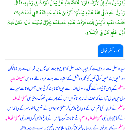
يَا رَسُولَ اللَّهِ إِنِّي لَأَرَاهُ، فَلَوْلَا مَخَافَةُ اللَّهِ عَزَّ وَجَلَّ لَبَزَقْتُ فِي وَجْهِهِ، فَقَالَ
رَسُولُ اللَّهِ صَلَّى اللَّهُ عَلَيْهِ وَسَلَّمَ:" أَتَرُدِّينَ عَلَيْهِ حَدِيقَتَهُ الَّتِي أَصْدَقَكِ؟"،
قَالَتْ: نَعَمْ، فَأَرْسَلَ إِلَيْهِ، فَرَدَّتْ عَلَيْهِ حَدِيقَتَهُ، وَفَرَّقَ بَيْنَهُمَا، قَالَ: فَكَانَ ذَلِكَ
أَوَّلَ خُلْعٍ كَانَ فِي الْإِسْلَامِ.
مولانا ظفر اقبال
سیدنا سہل سے مروی ہے کہ حبیبہ بنت سہل کا نکاح ثابت بن قیس بن شماس سے ہوا تھا لیکن
وہ انہیں پسند نہیں کر تی تھیں کیونکہ وہ شکل کے اعتبار سے بہت کمزور تھے وہ نبی
صلی اللہ علیہ
وسلم
کے پاس آئی اور کہنے لگی یا رسول اللہ! اسے میں اتنا ناپسند کر تی ہوں بعض اوقات میرے
دل میں خیال آیا ہے کہ خوف اللہ نہ ہوتا تو میں اس کے چہرے پر تھوک دیتی نبی
صلی اللہ علیہ
وسلم
نے فرمایا: کیا تم اس کے وہ باغ واپس کر سکتی ہو جو اس نے تمہیں بطور مہر کے دیا تھا اس
نے کہا جی ہاں نبی
صلی اللہ علیہ وسلم
نے ثابت کو بلایا اس نے باغ واپس کر دیا اور نبی
صلی اللہ علیہ
وسلم
نے ان دونوں کے درمیان تفریق کر دی اسلام میں خلع کا یہ سب سے پہلا واقعہ