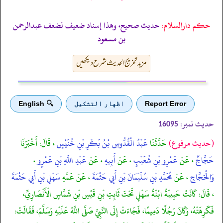
حکم دارالسلام:
حديث صحيح، وهذا إسناد ضعيف لضعف عبدالرحمن
بن مسعود
مزید تخریج الحدیث شرح دیکھیں
Report Error
اظهار التشكيل
🔍 English
حدیث نمبر:
16095
(حديث مرفوع)
حَدَّثَنَا
عَبْدُ الْقُدُّوسِ بْنُ بَكْرِ بْنِ خُنَيْسٍ
، قَالَ: أَخْبَرَنَا
حَجَّاجٌ
، عَنْ
عَمْرِو بْنِ شُعَيْبٍ
، عَنْ
أَبِيهِ
، عَنْ
عَبْدِ اللَّهِ بْنِ عَمْرٍو
،
وَالْحَجَّاجِ
، عَنْ
مُحَمَّدِ بْنِ سُلَيْمَانَ بْنِ أَبِي حَثْمَةَ
، عَنْ عَمِّهِ
سَهْلِ بْنِ أَبِي حَثْمَةَ
، قَالَ: كَانَتْ حَبِيبَةُ ابْنَةُ سَهْلٍ تَحْتَ ثَابِتِ بْنِ قَيْسِ بْنِ شَمَّاسٍ الْأَنْصَارِيِّ،
فَكَرِهَتْهُ، وَكَانَ رَجُلًا دَمِيمًا، فَجَاءَتْ إِلَى النَّبِيِّ صَلَّى اللَّهُ عَلَيْهِ وَسَلَّمَ، فَقَالَتْ: