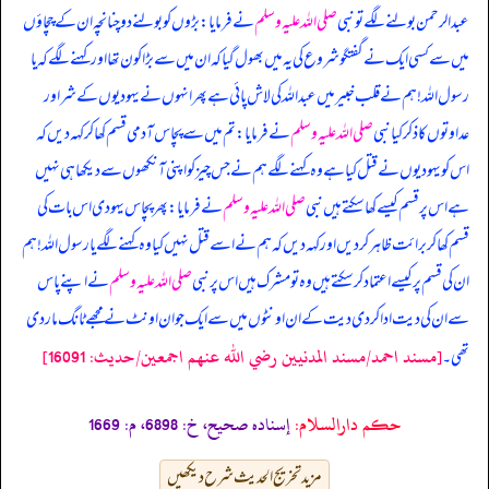
عبدالرحمن بولنے لگے تو نبی
صلی اللہ علیہ وسلم
نے فرمایا: بڑوں کو بولنے دو چنانچہ ان کے چچاؤں
میں سے کسی ایک نے گفتگو شروع کی یہ میں بھول گیا کہ ان میں سے بڑا کون تھا اور کہنے لگے کہ یا
رسول اللہ! ہم نے قلب خبیر میں عبداللہ کی لاش پائی ہے پھر انہوں نے یہو دیوں کے شر اور
عداوتوں کا ذکر کیا نبی
صلی اللہ علیہ وسلم
نے فرمایا: تم میں سے پچاس آدمی قسم کھا کر کہہ دیں کہ
اس کو یہو دیوں نے قتل کیا ہے وہ کہنے لگے ہم نے جس چیز کو اپنی آنکھوں سے دیکھا ہی نہیں
ہے اس پر قسم کیسے کھا سکتے ہیں نبی
صلی اللہ علیہ وسلم
نے فرمایا: پھر پچاس یہو دی اس بات کی
قسم کھا کر برائت ظاہر کر دیں اور کہہ دیں کہ ہم نے اسے قتل نہیں کیا وہ کہنے لگے یا رسول اللہ! ہم
ان کی قسم پر کیسے اعتماد کر سکتے ہیں وہ تو مشرک ہیں اس پر نبی
صلی اللہ علیہ وسلم
نے اپنے پاس
سے ان کی دیت ادا کر دی دیت کے ان اونٹوں میں سے ایک جوان اونٹ نے مجھے ٹانگ مار دی
[مسند احمد/مسند المدنيين رضي الله عنهم اجمعين/حدیث: 16091]
تھی۔
حکم دارالسلام:
إسناده صحيح، خ: 6898، م: 1669
مزید تخریج الحدیث شرح دیکھیں