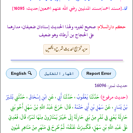
[مسند احمد/مسند المدنيين رضي الله عنهم اجمعين/حدیث: 16095]
تھا۔
حکم دارالسلام:
صحيح لغيره، ولهذا الحديث إسنادان ضعيفان، مدارهما
على الحجاج بن أرطاة، وهو ضعيف
مزید تخریج الحدیث شرح دیکھیں
Report Error
اظهار التشكيل
🔍 English
حدیث نمبر:
16096
(حديث مرفوع)
حَدَّثَنَا
يَعْقُوبُ
، حَدَّثَنَا
أَبِي
، عَنِ
ابْنِ إِسْحَاقَ
، حَدَّثَنِي
بُشَيْرُ
بْنُ يَسَارٍ
، عَنْ
سَهْلِ بْنِ أَبِي حَثْمَةَ
، قَالَ: خَرَجَ عَبْدُ اللَّهِ بْنُ سَهْلٍ أَخُو بَنِي
حَارِثَةَ يَعْنِي فِي نَفَرٍ مِنْ بَنِي حَارِثَةَ إِلَى خَيْبَرَ يَمْتَارُونَ مِنْهَا تَمْرًا، قَالَ: فَعُدِيَ
عَلَى عَبْدِ اللَّهِ بْنِ سَهْلٍ، فَكُسِرَتْ عُنُقُهُ، ثُمَّ طُرِحَ فِي مَنْهَرٍ مِنْ مَنَاهِرِ عُيُونِ