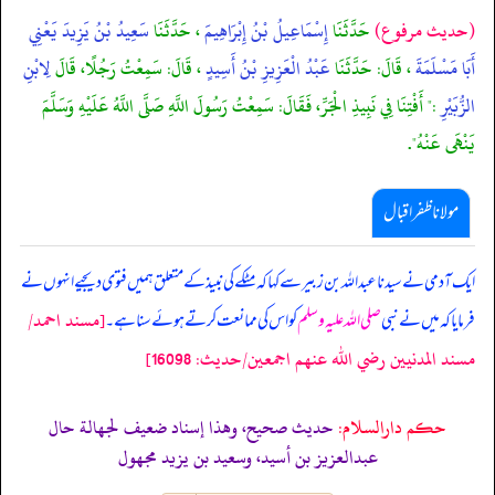
(حديث مرفوع)
حَدَّثَنَا
إِسْمَاعِيلُ بْنُ إِبْرَاهِيمَ
، حَدَّثَنَا
سَعِيدُ بْنُ يَزِيدَ يَعْنِي
أَبَا مَسْلَمَةَ
، قَالَ: حَدَّثَنَا
عَبْدُ الْعَزِيزِ بْنُ أَسِيدٍ
، قَالَ: سَمِعْتُ رَجُلًا، قَالَ
لِابْنِ
الزُّبَيْرِ
:" أَفْتِنَا فِي نَبِيذِ الْجَرِّ، فَقَالَ: سَمِعْتُ رَسُولَ اللَّهِ صَلَّى اللَّهُ عَلَيْهِ وَسَلَّمَ
يَنْهَى عَنْهُ".
مولانا ظفر اقبال
ایک آدمی نے سیدنا عبداللہ بن زبیر سے کہا کہ مٹکے کی نبیذ کے متعلق ہمیں فتوی دیجیے انہوں نے
[مسند احمد/
فرمایا کہ میں نے نبی
صلی اللہ علیہ وسلم
کو اس کی ممانعت کرتے ہوئے سنا ہے۔
مسند المدنيين رضي الله عنهم اجمعين/حدیث: 16098]
حکم دارالسلام:
حديث صحيح، وهذا إسناد ضعيف لجهالة حال
عبدالعزيز بن أسيد، وسعيد بن يزيد مجهول