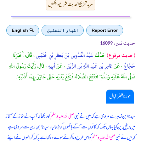
مزید تخریج الحدیث شرح دیکھیں
Report Error
اظهار التشكيل
🔍 English
حدیث نمبر:
16099
(حديث مرفوع)
حَدَّثَنَا
عَبْدُ الْقُدُّوسِ بْنُ بَكْرِ بْنِ خُنَيْسٍ
، قَالَ: أَخْبَرَنَا
حَجَّاجٌ
، عَنْ
عَامِرِ بْنِ عَبْدِ اللَّهِ بْنِ الزُّبَيْرِ
، عَنْ
أَبِيهِ
، قَالَ: رَأَيْتُ رَسُولَ اللَّهِ
صَلَّى اللَّهُ عَلَيْهِ وَسَلَّمَ" افْتَتَحَ الصَّلَاةَ، فَرَفَعَ يَدَيْهِ حَتَّى جَاوَزَ بِهِمَا أُذُنَيْهِ".
مولانا ظفر اقبال
سیدنا ابن زبیر سے مروی ہے کہ میں نے نبی
صلی اللہ علیہ وسلم
کو دیکھا کہ آپ نے نماز کے آغاز
میں رفع یدین کیا یہاں تک کہ کانوں سے آگے ہاتھوں کو بڑھالیا۔ سیدنا ابن زبیر سے مروی ہے
کہ میں نے نبی
صلی اللہ علیہ وسلم
کو اس طرح دعا کرتے ہوئے دیکھا ہے یہ کہہ کر انہوں نے اپنے