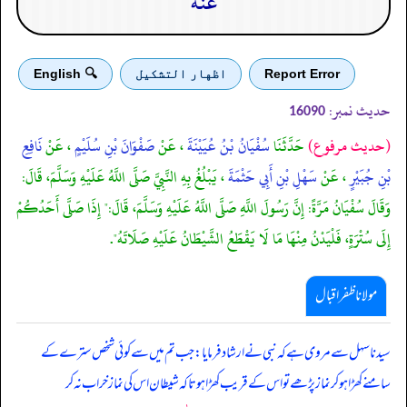
عَنه
Report Error
اظهار التشكيل
🔍 English
حدیث نمبر:
16090
(حديث مرفوع)
حَدَّثَنَا
سُفْيَانُ بْنُ عُيَيْنَةَ
، عَنْ
صَفْوَانَ بْنِ سُلَيْمٍ
، عَنْ
نَافِعِ
بْنِ جُبَيْرٍ
، عَنْ
سَهْلِ بْنِ أَبِي حَثْمَةَ
، يَبْلُغُ بِهِ النَّبِيَّ صَلَّى اللَّهُ عَلَيْهِ وَسَلَّمَ، قَالَ:
وَقَالَ سُفْيَانُ مَرَّةً: إِنَّ رَسُولَ اللَّهِ صَلَّى اللَّهُ عَلَيْهِ وَسَلَّمَ، قَالَ:" إِذَا صَلَّى أَحَدُكُمْ
إِلَى سُتْرَةٍ، فَلْيَدْنُ مِنْهَا مَا لَا يَقْطَعُ الشَّيْطَانُ عَلَيْهِ صَلَاتَهُ".
مولانا ظفر اقبال
سیدنا سہل سے مروی ہے کہ نبی نے ارشاد فرمایا: جب تم میں سے کوئی شخص سترے کے
سامنے کھڑا ہو کر نماز پڑھے تو اس کے قریب کھڑا ہوتا کہ شیطان اس کی نماز خراب نہ کر