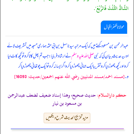
الشَّاكُّ الثُّلُثَ فَالرُّبُعَ".
مولانا ظفر اقبال
عبدالرحمن بن مسعود کہتے ہیں کہ ایک مرتبہ سیدنا سہل بن ابی حثمہ ہماری مسجد میں تشریف لائے
اور یہ حدیث بیان کی کہ نبی
صلی اللہ علیہ وسلم
نے ارشاد فرمایا: جب تم پھل کاٹا کر و تو کچھ کاٹ لیا
کر و اور کچھ چھوڑ دیا کر و تقریبا ایک تہائی چھوڑ دیا کر و اگر ایسا نہ کر و تو ایک چوتھائی چھوڑ دیا کر
[مسند احمد/مسند المدنيين رضي الله عنهم اجمعين/حدیث: 16093]
و۔
حکم دارالسلام:
حديث صحيح، وهذا إسناد ضعيف لضعف عبدالرحمن
بن مسعود بن نيار
مزید تخریج الحدیث شرح دیکھیں