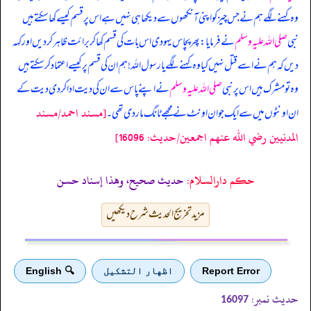
وہ کہنے لگے ہم نے جس چیز کو اپنی آنکھوں سے دیکھا ہی نہیں ہے اس پر قسم کیسے کھا سکتے ہیں
نبی
صلی اللہ علیہ وسلم
نے فرمایا: پھر پچاس یہو دی اس بات کی قسم کھا کر برائت ظاہر کر دیں اور کہہ
دیں کہ ہم نے اسے قتل نہیں کیا وہ کہنے لگے یا رسول اللہ! ہم ان کی قسم پر کیسے اعتماد کر سکتے ہیں
وہ تو مشرک ہیں اس پر نبی
صلی اللہ علیہ وسلم
نے اپنے پاس سے ان کی دیت ادا کر دی دیت کے
[مسند احمد/مسند
ان اونٹوں میں سے ایک جوان اونٹ نے مجھے ٹانگ مار دی تھی۔
المدنيين رضي الله عنهم اجمعين/حدیث: 16096]
حکم دارالسلام:
حديث صحيح، وهذا إسناد حسن
مزید تخریج الحدیث شرح دیکھیں
Report Error
اظهار التشكيل
🔍 English
حدیث نمبر:
16097