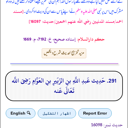
نے اسے قتل نہیں کیا ہے وہ کہنے لگے یا رسول اللہ! ہم ان کی قسم پر کیسے اعتماد کر سکتے ہیں کہ وہ تو
[مسند
مشرک ہیں اس پر نبی
صلی اللہ علیہ وسلم
نے اپنے پاس سے ان کی دیت ادا کر دی۔
احمد/مسند المدنيين رضي الله عنهم اجمعين/حدیث: 16097]
حکم دارالسلام:
إسناده صحيح، خ: 7192، م: 1669
مزید تخریج الحدیث شرح دیکھیں
291. حَدِیث عَبدِ اللَّهِ بنِ الزّبَیرِ بنِ العَوَّامِ رَضِیَ اللَّه
تَعَالَى عَنه
Report Error
اظهار التشكيل
🔍 English
حدیث نمبر:
16098