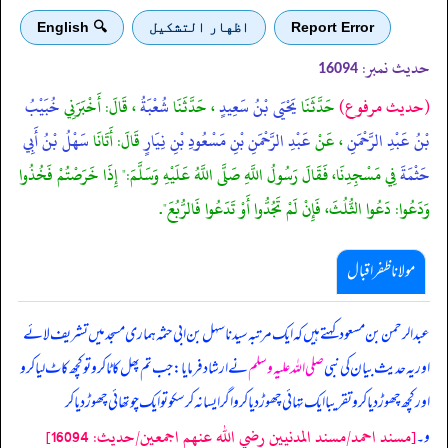
Report Error
اظهار التشكيل
🔍 English
حدیث نمبر:
16094
(حديث مرفوع)
حَدَّثَنَا
يَحْيَى بْنُ سَعِيدٍ
، حَدَّثَنَا
شُعْبَةُ
، قَالَ: أَخْبَرَنِي
خُبَيْبُ
بْنُ عَبْدِ الرَّحْمَنِ
، عَنْ
عَبْدِ الرَّحْمَنِ بْنِ مَسْعُودِ بْنِ نِيَارٍ
قَالَ: أَتَانَا
سَهْلُ بْنُ أَبِي
حَثْمَةَ
فِي مَسْجِدِنَا، فَقَالَ رَسُولُ اللَّهِ صَلَّى اللَّهُ عَلَيْهِ وَسَلَّمَ:" إِذَا خَرَصْتُمْ فَخُذُوا
وَدَعُوا: دَعُوا الثُّلُثَ، فَإِنْ لَمْ تَجُدُّوا أَوْ تَدَعُوا فَالرُّبُعَ".
مولانا ظفر اقبال
عبدالرحمن بن مسعود کہتے ہیں کہ ایک مرتبہ سیدنا سہل بن ابی حثمہ ہماری مسجد میں تشریف لائے
اور یہ حدیث بیان کی نبی
صلی اللہ علیہ وسلم
نے ارشاد فرمایا: جب تم پھل کاٹا کر و تو کچھ کاٹ لیا کر و
اور کچھ چھوڑ دیا کر و تقریبا ایک تہائی چھوڑ دیا کر و اگر ایسا نہ کر سکو تو ایک چوتھائی چھوڑ دیا کر
[مسند احمد/مسند المدنيين رضي الله عنهم اجمعين/حدیث: 16094]
و۔