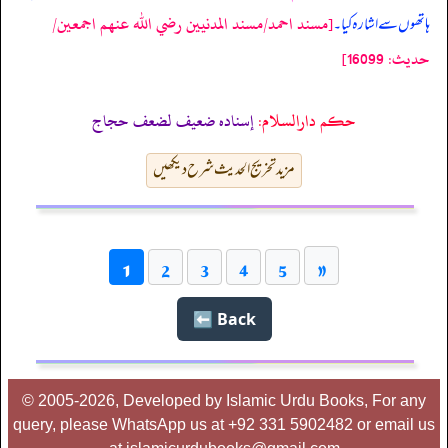
[مسند احمد/مسند المدنيين رضي الله عنهم اجمعين/
ہاتھوں سے اشارہ کیا۔
حدیث: 16099]
حکم دارالسلام:
إسناده ضعيف لضعف حجاج
مزید تخریج الحدیث شرح دیکھیں
»
1
2
3
4
5
Back ⬅️
© 2005-2026, Developed by Islamic Urdu Books, For any
query, please WhatsApp us at +92 331 5902482 or email us