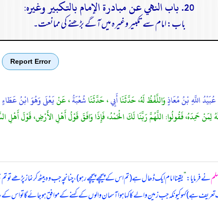
20. باب النهي عن مبادرة الإمام بالتكبير وغيره:
باب: امام سے تکبیر وغیرہ میں آگے بڑھنے کی ممانعت۔
Report Error
عُبَيْدُ اللَّهِ بْنُ مُعَاذٍ
وَاللَّفْظُ لَهُ، حَدَّثَنَا
أَبِي
، حَدَّثَنَا
شُعْبَةُ
، عَنْ
يَعْلَى وَهُوَ ابْنُ عَطَاءٍ
َهُ لِمَنْ حَمِدَهُ، فَقُولُوا: اللَّهُمَّ رَبَّنَا لَكَ الْحَمْدُ، فَإِذَا وَافَقَ قَوْلُ أَهْلِ الأَرْضِ، قَوْلَ أَهْلِ السَّ
سلم
نے فرمایا:
”
یقینا امام ایک ڈھال ہے (تم اس کے پیچھے پیچھے رہو)، چنانچہ جب وہ بیٹھ کر نماز پڑھے تو تم بھ
 ہے) کہو کیونکہ جب زمین والے کا کہا ہوا آسمان والوں کے کہنے کے موافق ہو جائے گا تو اس کے 