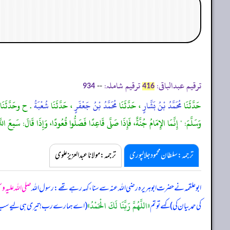
ترقیم عبدالباقی:
ترقیم شاملہ:
--
934
416
حَدَّثَنَا
مُحَمَّدُ بْنُ بَشَّارٍ
، حَدَّثَنَا
مُحَمَّدُ بْنُ جَعْفَرٍ
، حَدَّثَنَا
شُعْبَةُ
. ح وحَدَّثَنَا
وَسَلَّمَ: " إِنَّمَا الإِمَامُ جُنَّةٌ، فَإِذَا صَلَّى قَاعِدًا فَصَلُّوا قُعُودًا، وَإِذَا قَالَ: سَمِعَ اللّ
ترجمہ:سلطان محمود جلالپوری
ترجمہ:مولانا عبدالعزیز علوی
ابوعلقمہ نے حضرت ابوہریرہ رضی اللہ عنہ سے سنا، کہہ رہے تھے: رسول اللہ
صلی اللہ علیہ و
«اللَّهُمَّ رَبَّنَا لَكَ الْحَمْدُ»
کی حمد بیان کی) کہے تو تم
(اے ہمارے رب! تیری ہی لیے سب تعریف