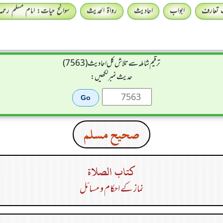
 تعارف
ابواب
احادیث
رواۃ الحدیث
سوانح حیات: امام مسلم رحمہ 
ترقیم شاملہ سے تلاش کل احادیث (7563)
حدیث نمبر لکھیں:
صحيح مسلم
كتاب الصلاة
نماز کے احکام و مسائل