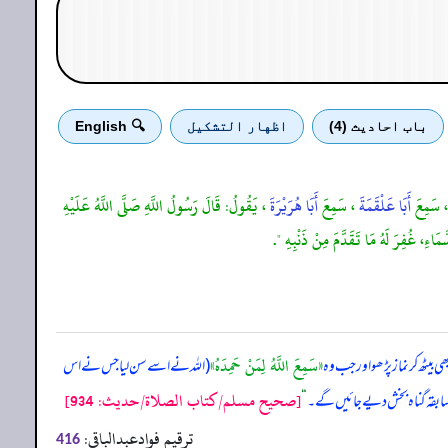
باب احادیث (4)
اظهار التشكيل
🔍 English
، سَمِعَ
أَبَا عَلْقَمَةَ
، سَمِعَ
أَبَا هُرَيْرَةَ
، يَقُولُ: قَالَ رَسُولُ اللَّهِ صَلَّى اللَّهُ عَلَيْهِ
مَاءِ، غُفِرَ لَهُ مَا تَقَدَّمَ مِنْ ذَنْبِهِ ".
«سَمِعَ اللَّهُ لِمَنْ حَمِدَهُ»
ی بیٹھ کر نماز پڑھو اور جب وہ
(اللہ نے اسے سن لیا جس نے اس
[صحيح مسلم/كتاب الصلاة/حدیث: 934]
سابقہ گناہ بخش دیے جائیں گے۔
“
ترقیم فوادعبدالباقی:
416