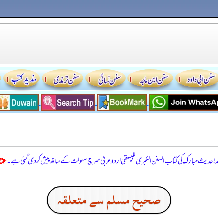
للہ! حدیث مبارک کی کتاب السنن الكبرى للبيهقي اردو عربی سرچ سہولت کے ساتھ پیش کر دی گئی ہے۔
صحيح مسلم سے متعلقہ