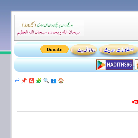
↩️
📌
🅰️
🧩
🔍
👥
🏠