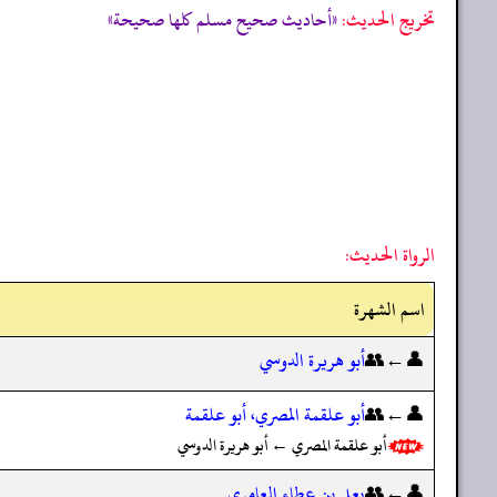
تخریج الحدیث:
«أحاديث صحيح مسلم كلها صحيحة»
الرواة الحديث:
اسم الشهرة
👤←👥
أبو هريرة الدوسي
👤←👥
أبو علقمة المصري، أبو علقمة
أبو علقمة المصري ← أبو هريرة الدوسي
👤←👥
يعلى بن عطاء العامري