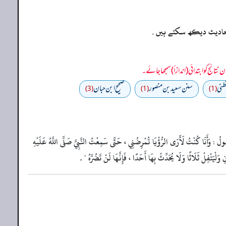
ہ احادیث دیکھ سکتے ہیں۔
طني
سنن سعید بن منصور
صحیح ابن حبان
(3)
(1)
(1)
لُ : وَأَنَا كُنْتُ لَأَرَى الرُّؤْيَا تُمْرِضُنِي ، حَتَّى سَمِعْتُ النَّبِيَّ صَلَّى اللَّهُ عَلَيْهِ
لْيَتْفِلْ ثَلَاثًا وَلَا يُحَدِّثْ بِهَا أَحَدًا ، فَإِنَّهَا لَنْ تَضُرَّهُ " .