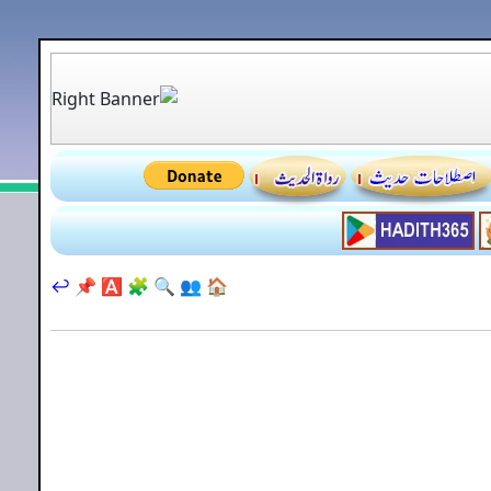
↩️
📌
🅰️
🧩
🔍
👥
🏠