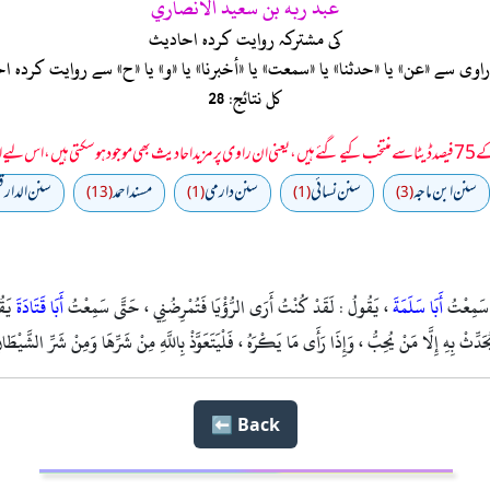
عبد ربه بن سعيد الأنصاري
کی مشترکہ روایت کردہ احادیث
ی سے «عن» یا «حدثنا» یا «سمعت» یا «أخبرنا» یا «و» یا «ح» سے روایت کرد
کل نتائج: 28
 سمجھا جائے۔
سنن ابن ماجه
سنن نسائي
سنن دارمي
مسند احمد
سنن الدارق
(13)
(1)
(1)
(3)
 سَمِعْتُ
أَبَا سَلَمَةَ
، يَقُولُ : لَقَدْ كُنْتُ أَرَى الرُّؤْيَا فَتُمْرِضُنِي ، حَتَّى سَمِعْتُ
أَبَا قَتَادَةَ
يَقُو
ثْ بِهِ إِلَّا مَنْ يُحِبُّ ، وَإِذَا رَأَى مَا يَكْرَهُ ، فَلْيَتَعَوَّذْ بِاللَّهِ مِنْ شَرِّهَا وَمِنْ شَرِّ الشَّيْطَانِ وَ
Back ⬅️