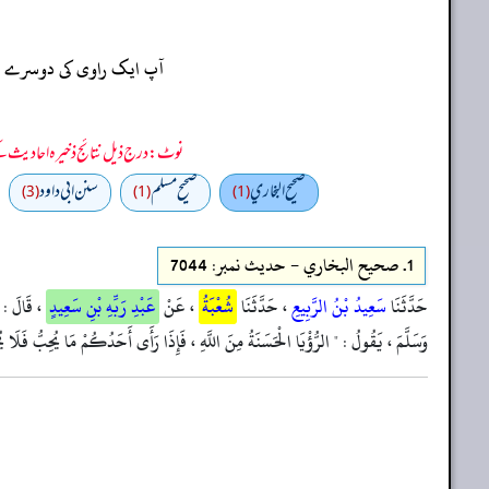
آپ ایک راوی کی دوسرے راو
نوٹ: درج ذیل نتائج ذخیرہ احادیث کے 75 فیصد ڈیٹا سے منتخب کیے گئے ہیں، یعنی ان راوی پر مزید احادیث بھی موجود ہو سکتی ہیں، اس لیے ان نتائج کو ابتدائی (اندازاً)
صحيح البخاري
صحيح مسلم
سنن ابي داود
(3)
(1)
(1)
1.
صحيح البخاري - حدیث نمبر: 7044
حَدَّثَنَا
سَعِيدُ بْنُ الرَّبِيعِ
، حَدَّثَنَا
شُعْبَةُ
، عَنْ
عَبْدِ رَبِّهِ بْنِ سَعِيدٍ
، قَالَ :
وَسَلَّمَ ، يَقُولُ : " الرُّؤْيَا الْحَسَنَةُ مِنَ اللَّهِ ، فَإِذَا رَأَى أَحَدُكُمْ مَا يُحِبُّ فَلَا يُحَدِّ