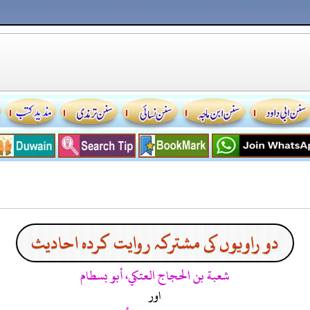
دو راویوں کی مشترکہ روایت کردہ احادیث
شعبة بن الحجاج العتكي، أبو بسطام
اور