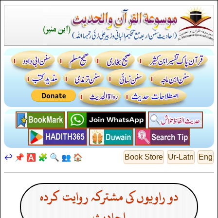
↩️
📌
🅰️
🧩
🔍
👥
🏠
Book Store
Ur-Latn
Eng
دو راویوں کی مشترکہ روایت کردہ
احادیث