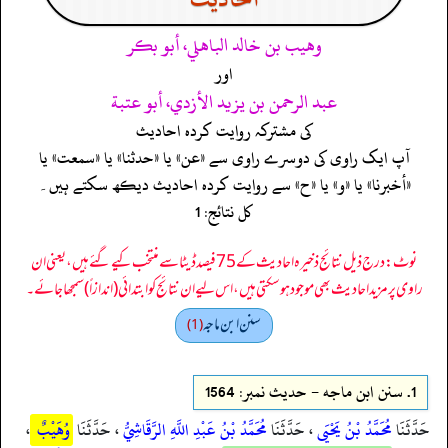
وهيب بن خالد الباهلي، أبو بكر
اور
عبد الرحمن بن يزيد الأزدي، أبو عتبة
کی مشترکہ روایت کردہ احادیث
آپ ایک راوی کی دوسرے راوی سے «عن» یا «حدثنا» یا «سمعت» یا
«أخبرنا» یا «و» یا «ح» سے روایت کردہ احادیث دیکھ سکتے ہیں۔
کل نتائج: 1
نوٹ: درج ذیل نتائج ذخیرہ احادیث کے 75 فیصد ڈیٹا سے منتخب کیے گئے ہیں، یعنی ان
راوی پر مزید احادیث بھی موجود ہو سکتی ہیں، اس لیے ان نتائج کو ابتدائی (اندازاً) سمجھا جائے۔
سنن ابن ماجه
(1)
1.
سنن ابن ماجه - حدیث نمبر: 1564
حَدَّثَنَا
مُحَمَّدُ بْنُ يَحْيَى
، حَدَّثَنَا
مُحَمَّدُ بْنُ عَبْدِ اللَّهِ الرَّقَاشِيُّ
، حَدَّثَنَا
وُهَيْبٌ
،