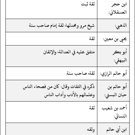
ابن حجر
ثقة ثبت
العسقلاني:
الذهبي:
شيخ مرو ومحدثها، ثقة إمام صاحب سنة
يحيى بن معين:
ثقة
أبو بكر
متفق عليه في العدالة، والإتقان
البيهقي:
أبو حاتم الرازي:
ثقة، صاحب سنة
أبو حاتم بن
ذكره في الثقات وقال: كان من فصحاء الناس
حبان البستي:
وعلمائهم بالأدب وآداب الناس
أحمد بن شعيب
ثقة
النسائي:
ابن أبي حاتم
وثقه