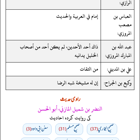
الرازي:
العباس بن
إمام في العربية والحديث
مصعب
المروزي:
عبد الله بن
ذاك أحد الأحدين، لم يكن أحد من أصحاب
المبارك المروزي:
الخليل يدانيه
علي بن المديني:
من الثقات
وكيع بن الجراح:
إن له مشيخة شبه الرضا
راوی حدیث
النضر بن شميل المازني، أبو الحسن
کی روایت کردہ احادیث
صحيح البخاري
صحيح مسلم
سنن ابي داود
(3)
(31)
(37)