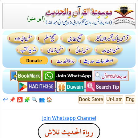
↩️
📌
🅰️
🧩
🔍
👥
🏠
Book Store
Ur-Latn
Eng
Join Whatsapp Channel
رواة الحديث تلاش