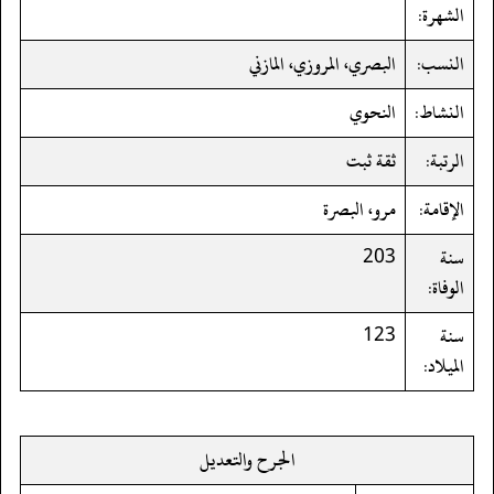
الشهرة:
النسب:
البصري، المروزي، المازني
النشاط:
النحوي
الرتبة:
ثقة ثبت
الإقامة:
مرو، البصرة
سنة
203
الوفاة:
سنة
123
الميلاد:
الجرح والتعديل