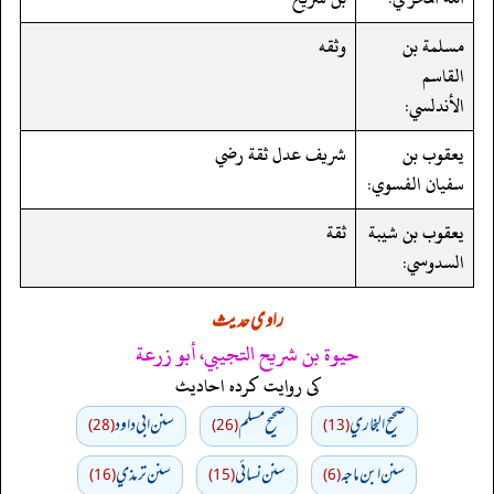
مسلمة بن
وثقه
القاسم
الأندلسي:
يعقوب بن
شريف عدل ثقة رضي
سفيان الفسوي:
يعقوب بن شيبة
ثقة
السدوسي:
راوی حدیث
حيوة بن شريح التجيبي، أبو زرعة
کی روایت کردہ احادیث
صحيح البخاري
صحيح مسلم
سنن ابي داود
(28)
(26)
(13)
سنن ابن ماجه
سنن نسائي
سنن ترمذي
(16)
(15)
(6)