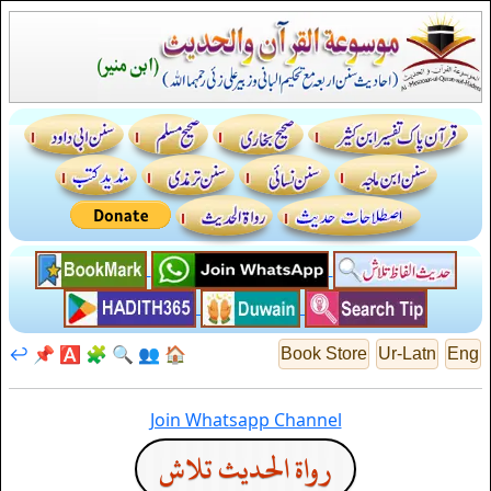
↩️
📌
🅰️
🧩
🔍
👥
🏠
Book Store
Ur-Latn
Eng
Join Whatsapp Channel
رواة الحديث تلاش