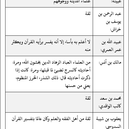
عيينة:
علماء المدينة ووجوههم
عبد الرحمن بن
ثقة
يوسف بن
خراش:
عبيد الله بن
لا أعلم به بأسا، إلا أنه يفسر برأيه القرآن ويكثر
عمر العمري:
منه
مالك بن أنس:
من العلماء العباد الزهاد الدين يخشون الله، ومرة:
أحاديثه كالسرج تضيئ لما قبلها، ومرة: كانت إذا
ذكرت أحاديثه قال: ذلك الشذر، الخرز المنظوم،
يعني من حسنها
محمد بن سعد
ثقة
كاتب الواقدي:
يعقوب بن شيبة
ثقة من أهل الفقه والعلم وكان عالما بتفسير القرآن
السدوسي: