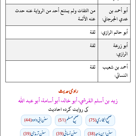
أبو أحمد بن
من الثقات ولم يمتنع أحد من الرواية عنه حدث
عدي الجرجاني:
عنه الأئمة
أبو حاتم الرازي:
ثقة
أبو زرعة
ثقة
الرازي:
أحمد بن شعيب
ثقة
النسائي:
راوی حدیث
زيد بن أسلم القرشي، أبو خالد، أبو أسامة، أبو عبد الله
کی روایت کردہ احادیث
صحيح البخاري
صحيح مسلم
سنن ابي داود
(44)
(51)
(75)
سنن ابن ماجه
سنن نسائي
سنن ترمذي
(39)
(39)
(38)