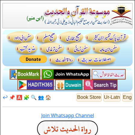
↩️
📌
🅰️
🧩
🔍
👥
🏠
Book Store
Ur-Latn
Eng
Join Whatsapp Channel
رواة الحديث تلاش