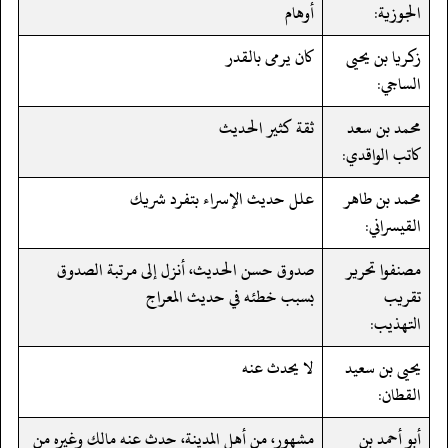
الجوزية:
أوهام
زكريا بن يحيى
كان يرمى بالقدر
الساجي:
محمد بن سعد
ثقة كثير الحديث
كاتب الواقدي:
محمد بن طاهر
علل حديث الإسراء بتفرد شريك
القيسراني:
مصنفوا تحرير
صدوق حسن الحديث، أنزل إلى مرتبة الصدوق
تقريب
بسبب خطئه في حديث المعراج
التهذيب:
يحيى بن سعيد
لا يحدث عنه
القطان:
أبو أحمد بن
مشهور، من أهل المدينة، حدث عنه مالك وغيره من