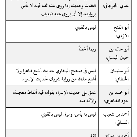
عدي الجرجاني:
الثقات وحديثه إذا روى عنه ثقة فإنه لا بأس
بروايته، إلا أن يروي عنه ضعيف
أبو الفتح
ليس بالقوي
الأزدي:
أبو حاتم بن
ربما أخطأ
حبان البستي:
أبو سليمان
ليس في صحيح البخاري حديث أشنع ظاهرا ولا
الخطابي:
أشنع مذاقا من رواية شريك لحديث الإسراء
أبو محمد بن
علق على حديث الإسراء بقوله: فيه ألفاظ معجمة،
حزم الظاهري:
والآفة منه
أحمد بن شعيب
ليس به بأس، ومرة: ليس بالقوي
النسائي:
أحمد بن صالح
ثقة