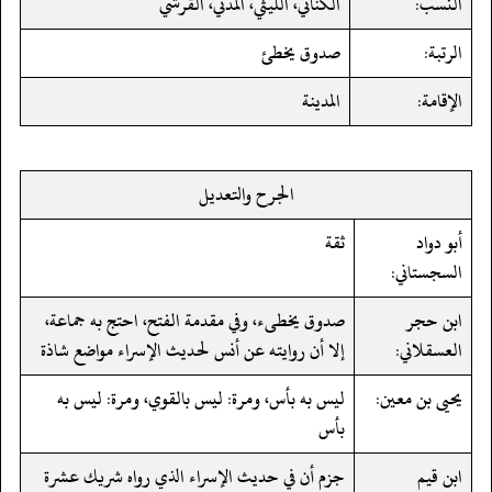
النسب:
الكناني، الليثي، المدني، القرشي
الرتبة:
صدوق يخطئ
الإقامة:
المدينة
الجرح والتعديل
أبو دواد
ثقة
السجستاني:
ابن حجر
صدوق يخطىء، وفي مقدمة الفتح، احتج به جماعة،
العسقلاني:
إلا أن روايته عن أنس لحديث الإسراء مواضع شاذة
يحيى بن معين:
ليس به بأس، ومرة: ليس بالقوي، ومرة: ليس به
بأس
ابن قيم
جزم أن في حديث الإسراء الذي رواه شريك عشرة