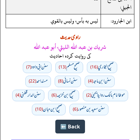
الجيلي:
ابن الجارود:
ليس به بأس، وليس بالقوي
راوی حدیث
شريك بن عبد الله الليثي، أبو عبد الله
کی روایت کردہ احادیث
صحيح البخاري
صحيح مسلم
سنن ابي داود
(7)
(13)
(16)
سنن ابن ماجه
سنن نسائي
مسند احمد
(22)
(8)
(4)
موطا امام مالك رواية يحييٰ
صحيح ابن خزيمه
سنن الدارقطني
(4)
(6)
(2)
سنن سعید بن منصور
صحیح ابن حبان
(10)
(6)
Back ⬅️