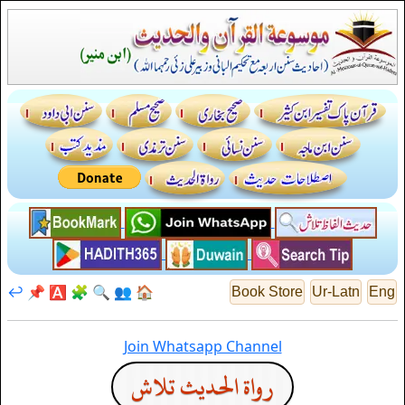
↩️
📌
🅰️
🧩
🔍
👥
🏠
Book Store
Ur-Latn
Eng
Join Whatsapp Channel
رواة الحديث تلاش