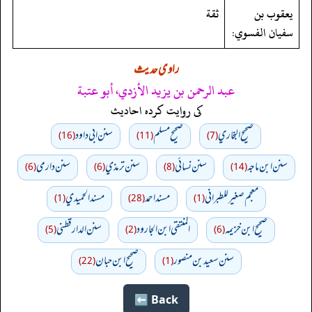
يعقوب بن
ثقة
سفيان الفسوي:
راوی حدیث
عبد الرحمن بن يزيد الأزدي، أبو عتبة
کی روایت کردہ احادیث
صحيح البخاري
صحيح مسلم
سنن ابي داود
(16)
(11)
(7)
سنن ابن ماجه
سنن نسائي
سنن ترمذي
سنن دارمي
(6)
(6)
(8)
(14)
معجم صغير للطبراني
مسند احمد
مسند الحميدي
(1)
(28)
(1)
صحيح ابن خزيمه
المنتقى ابن الجارود
سنن الدارقطني
(5)
(2)
(6)
سنن سعید بن منصور
صحیح ابن حبان
(22)
(1)
Back ⬅️