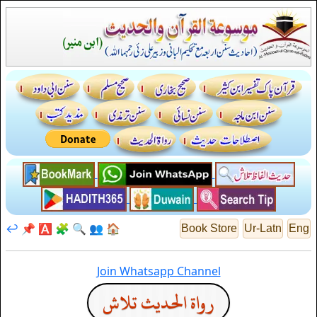
↩️
📌
🅰️
🧩
🔍
👥
🏠
Book Store
Ur-Latn
Eng
Join Whatsapp Channel
رواة الحديث تلاش