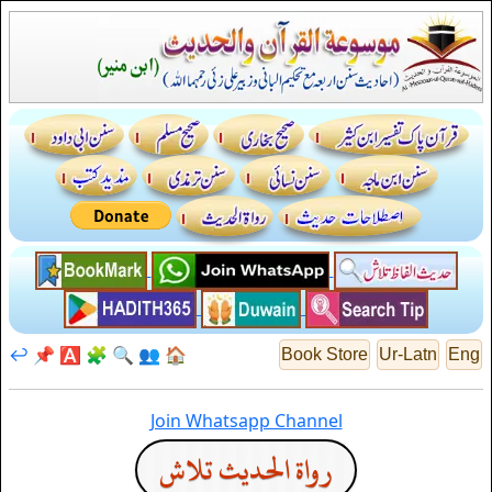
↩️
📌
🅰️
🧩
🔍
👥
🏠
Book Store
Ur-Latn
Eng
Join Whatsapp Channel
رواة الحديث تلاش