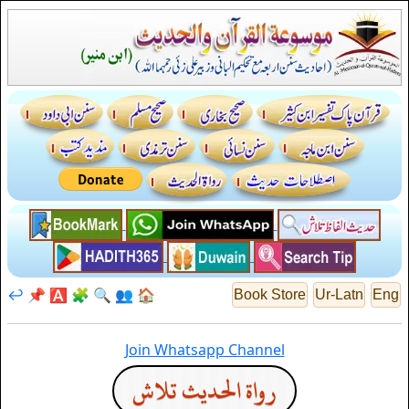
↩️
📌
🅰️
🧩
🔍
👥
🏠
Book Store
Ur-Latn
Eng
Join Whatsapp Channel
رواة الحديث تلاش