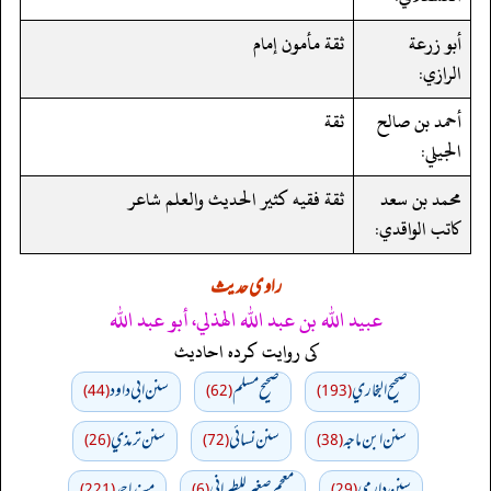
أبو زرعة
ثقة مأمون إمام
الرازي:
أحمد بن صالح
ثقة
الجيلي:
محمد بن سعد
ثقة فقيه كثير الحديث والعلم شاعر
كاتب الواقدي:
راوی حدیث
عبيد الله بن عبد الله الهذلي، أبو عبد الله
کی روایت کردہ احادیث
صحيح البخاري
صحيح مسلم
سنن ابي داود
(44)
(62)
(193)
سنن ابن ماجه
سنن نسائي
سنن ترمذي
(26)
(72)
(38)
سنن دارمي
معجم صغير للطبراني
مسند احمد
(221)
(6)
(29)