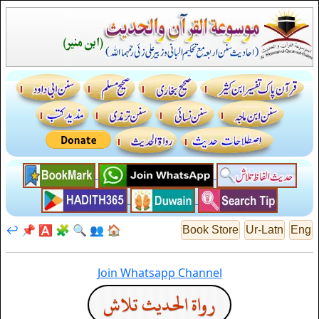
↩️
📌
🅰️
🧩
🔍
👥
🏠
Book Store
Ur-Latn
Eng
Join Whatsapp Channel
رواة الحديث تلاش