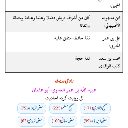
الجيلي:
ابن منجويه
كان من أشراف قريش فضلا وعلما وعبادة وحفظا
الأصبهاني:
وإتقانا
علي بن عمر
ثقة حافظ، متفق عليه
الحربي:
محمد بن سعد
ثقة حجة
كاتب الواقدي:
راوی حدیث
عبيد الله بن عمر العدوي، أبو عثمان
کی روایت کردہ احادیث
صحيح البخاري
صحيح مسلم
سنن ابي داود
(75)
(225)
(171)
سنن ابن ماجه
سنن نسائي
سنن ترمذي
(63)
(100)
(99)