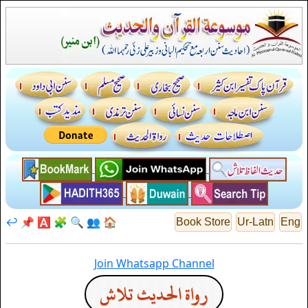
↩️
📌
🅰️
🧩
🔍
👥
🏠
Book Store
Ur-Latn
Eng
Join Whatsapp Channel
رواة الحديث تلاش