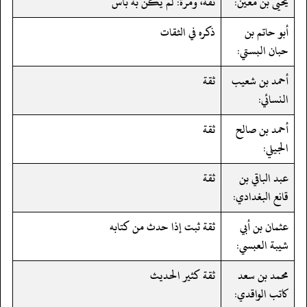
يحيى بن معين:
ثقة، ومرة: لم يكن به بأس
أبو حاتم بن
ذكره في الثقات
حبان البستي:
أحمد بن شعيب
ثقة
النسائي:
أحمد بن صالح
ثقة
الجيلي:
عبد الباقي بن
ثقة
قانع البغدادي:
عثمان بن أبي
ثقة ثبت إذا حدث من كتابه
شيبة العبسي:
محمد بن سعد
ثقة كثير الحديث
كاتب الواقدي: