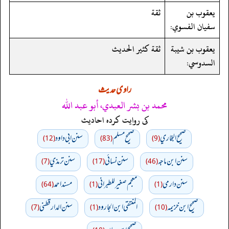
يعقوب بن
ثقة
سفيان الفسوي:
يعقوب بن شيبة
ثقة كثير الحديث
السدوسي:
راوی حدیث
محمد بن بشر العبدي، أبو عبد الله
کی روایت کردہ احادیث
صحيح البخاري
صحيح مسلم
سنن ابي داود
(12)
(83)
(9)
سنن ابن ماجه
سنن نسائي
سنن ترمذي
(7)
(17)
(46)
سنن دارمي
معجم صغير للطبراني
مسند احمد
(64)
(1)
(1)
صحيح ابن خزيمه
المنتقى ابن الجارود
سنن الدارقطني
(7)
(1)
(10)