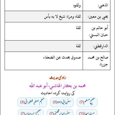
الذهبي:
وثقوه
يحيى بن معين:
ثقة، ومرة: شيخ لا به بأس
أبو حاتم بن
ثقة
حبان البستي:
الدارقطني:
ثقة
صالح بن محمد
صدوق يحدث عن الضعفاء
جزرة:
راوی حدیث
محمد بن بكار الهاشمي، أبو عبد الله
کی روایت کردہ احادیث
صحيح مسلم
سنن ابي داود
معجم صغير للطبراني
(3)
(3)
(7)
مسند احمد
سنن الدارقطني
صحیح ابن حبان
(7)
(7)
(15)