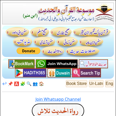
↩️
📌
🅰️
🧩
🔍
👥
🏠
Book Store
Ur-Latn
Eng
Join Whatsapp Channel
رواة الحديث تلاش