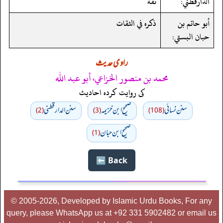
الدارقطني:
ثقة
أبو حاتم بن
ذكره في الثقات
حبان البستي:
راوی حدیث
محمد بن منصور الخزاعي، أبو عبد الله
کی روایت کردہ احادیث
سنن نسائي
صحيح ابن خزيمه
سنن الدارقطني
(2)
(3)
(108)
صحیح ابن حبان
(1)
Back ⬅️
© 2005-2026, Developed by Islamic Urdu Books, For any
query, please WhatsApp us at +92 331 5902482 or email us