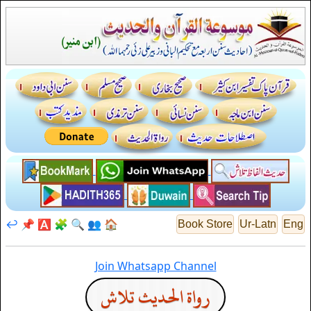
↩️
📌
🅰️
🧩
🔍
👥
🏠
Book Store
Ur-Latn
Eng
Join Whatsapp Channel
رواة الحديث تلاش