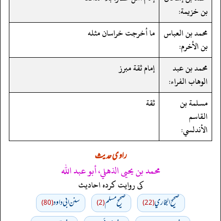
بن خزيمة:
محمد بن العباس
ما أخرجت خراسان مثله
بن الأخرم:
محمد بن عبد
إمام ثقة مبرز
الوهاب الفراء:
مسلمة بن
ثقة
القاسم
الأندلسي:
راوی حدیث
محمد بن يحيى الذهلي، أبو عبد الله
کی روایت کردہ احادیث
صحيح البخاري
صحيح مسلم
سنن ابي داود
(80)
(2)
(22)