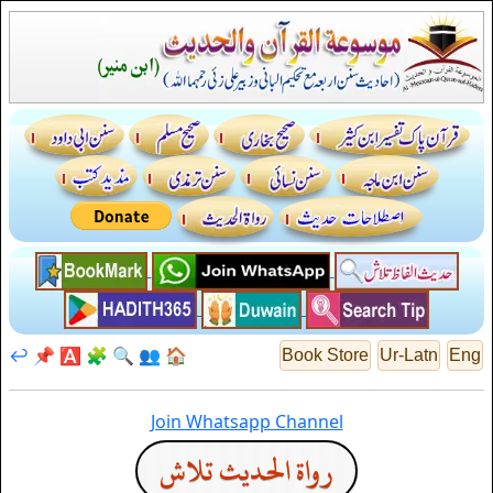
↩️
📌
🅰️
🧩
🔍
👥
🏠
Book Store
Ur-Latn
Eng
Join Whatsapp Channel
رواة الحديث تلاش