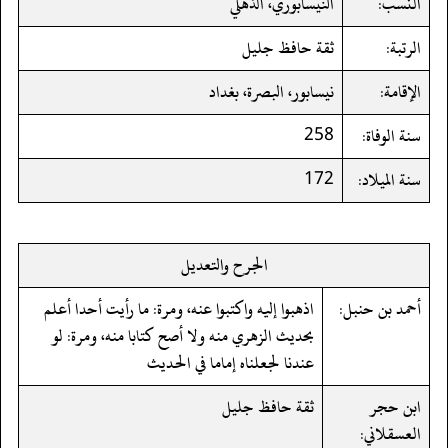
النسب:
النيسابوري، الذهلي
الرتبة:
ثقة حافظ جليل
الإقامة:
نيسابور، البصرة، بغداد
سنة الوفاة:
258
سنة الميلاد:
172
الجرح والتعديل
أحمد بن حنبل:
اذهبوا إليه واكتبوا عنه، ومرة: ما رأيت أحدا أعلم
بحديث الزهري منه ولا أصح كتابا منه، ومرة: لو
عندنا لجعلناه إماما في الحديث
ابن حجر
ثقة حافظ جليل
العسقلاني: