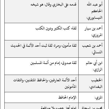
أبو عبد الله
قدمه على البخاري وقال: هو شيخه
الحاكم
النيسابوري:
أحمد بن سيار
ثقة، كتب الكثير ودون الكتب
المروزي:
أحمد بن شعيب
ثقة مأمون، ومرة: ثقة ثبت أحد الأئمة في الحديث
النسائي:
ابن أبي حاتم
ثقة صدوق، إمام من أئمة المسلمين
الرازي:
الخطيب
أحد الأئمة العارفين، والحافظ المتقنين، والثقات
البغدادي:
المأمونين
المزي:
الإمام الحافظ
محمد بن إسحاق
إمام أهل عصره بلا مدافعة