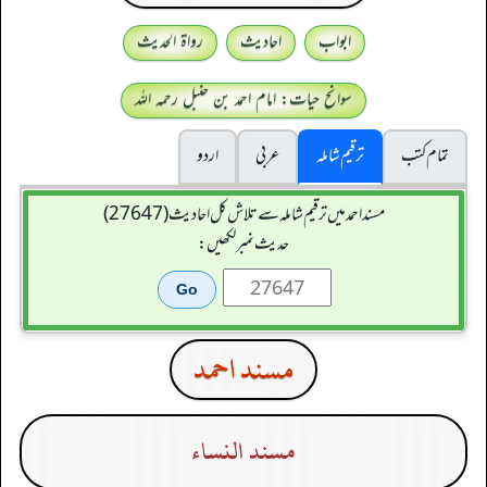
ابواب
احادیث
رواۃ الحدیث
سوانح حیات: امام احمد بن حنبل رحمہ اللہ
تمام کتب
ترقیم شاملہ
عربی
اردو
مسند احمد میں ترقیم شاملہ سے تلاش کل احادیث (27647)
حدیث نمبر لکھیں:
مسند احمد
مسند النساء