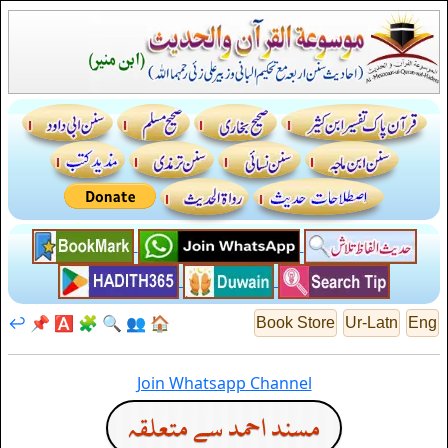
↩️
📌
🅰️
🧩
🔍
👥
🏠
Book Store
Ur-Latn
Eng
Join Whatsapp Channel
مسند احمد سے متعلقہ