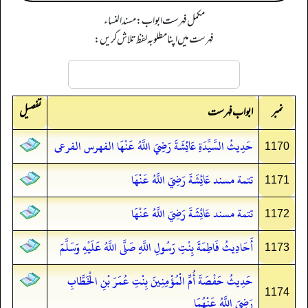
مکمل فہرست ابواب: مسند النساء
فہرست میں اپنا مطلوبہ لفظ تلاش کریں:
نمبر
تفصیل
ابواب فہرست
حَدِيثُ السَّيِّدَةِ عَائِشَةَ رَضِيَ اللَّهُ عَنْهَا الفهرس الفرعى
1170
تتمة مسند عَائِشَةَ رَضِيَ اللَّهُ عَنْهَا
1171
تتمة مسند عَائِشَةَ رَضِيَ اللَّهُ عَنْهَا
1172
أَحَادِيثُ فَاطِمَةَ بِنْتِ رَسُولِ اللَّهِ صَلَّى اللَّهُ عَلَيْهِ وَسَلَّمَ
1173
حَدِيثُ حَفْصَةَ أُمِّ الْمُؤْمِنِينَ بِنْتِ عُمَرَ بْنِ الْخَطَّابِ
1174
رَضِيَ اللَّهُ عَنْهُمَا