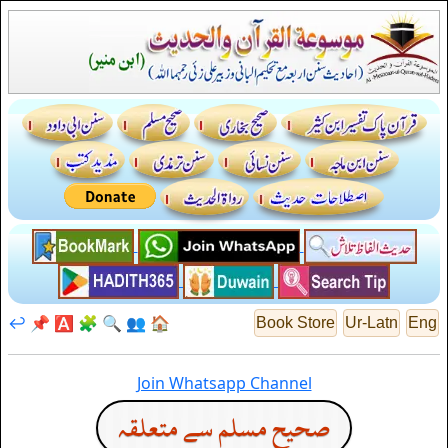
↩️
📌
🅰️
🧩
🔍
👥
🏠
Book Store
Ur-Latn
Eng
Join Whatsapp Channel
صحيح مسلم سے متعلقہ