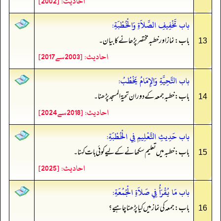
احادیث: [2002]
باب تَخْفِيفِ الصَّلاَةِ وَالْخُطْبَةِ:
باب: نماز اور خطبہ مختصر پڑھانے کا بیان۔
13
احادیث: [2003سے2017]
باب التَّحِيَّةِ وَالإِمَامُ يَخْطُبُ:
باب: خطبہ جمعہ کے دوران تحیۃ المسجد پڑھنا۔
14
احادیث: [2018سے2024]
باب حَدِيثِ التَّعْلِيمِ فِي الْخُطْبَةِ:
باب: خطبہ میں تعلیم سکھانے کے لیے کوئی بات کہنا۔
15
احادیث: [2025]
باب مَا يُقْرَأُ فِي صَلاَةِ الْجُمُعَةِ:
باب: جمعہ کی نماز میں کیا پڑھنا چاہیے؟
16