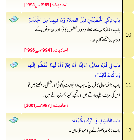
احادیث: [1989سے1993]
باب ذِكْرِ الْخُطْبَتَيْنِ قَبْلَ الصَّلاَةِ وَمَا فِيهِمَا مِنَ الْجَلْسَةِ:
باب: نماز جمعہ سے پہلے دونوں خطبوں کا ذکر اور ان دونوں کے
10
درمیان بیٹھنے کا بیان۔
احادیث: [1994سے1996]
باب فِي قَوْلِهِ تَعَالَى: {وَإِذَا رَأَوْا تِجَارَةً أَوْ لَهْوًا انْفَضُّوا إِلَيْهَا
وَتَرَكُوكَ قَائِمًا}:
باب: اللہ تعالیٰ کا فرمان کہ جب وہ تجارت یا کوئی اور شکل دیکھتے ہیں تو
11
اس کی طرف چلے جاتے ہیں اور تجھے اکیلا چھوڑ جاتے ہیں۔
احادیث: [1997سے2001]
باب التَّغْلِيظِ فِي تَرْكِ الْجُمُعَةِ:
باب: جمعہ چھوڑنے پر وعید کا بیان۔
12