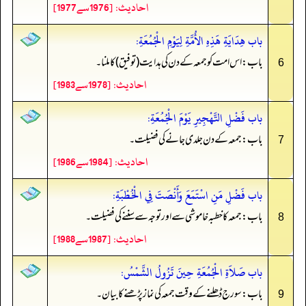
احادیث: [1976سے1977]
باب هِدَايَةِ هَذِهِ الأُمَّةِ لِيَوْمِ الْجُمُعَةِ:
باب: اس امت کو جمعہ کے دن کی ہدایت (توفیق) کا ملنا۔
6
احادیث: [1978سے1983]
باب فَضْلِ التَّهْجِيرِ يَوْمَ الْجُمُعَةِ:
باب: جمعہ کے دن جلدی جانے کی فضیلت۔
7
احادیث: [1984سے1986]
باب فَضْلِ مَنِ اسْتَمَعَ وَأَنْصَتَ فِي الْخُطْبَةِ:
باب: جمعہ کا خطبہ خاموشی سے اور توجہ سے سننے کی فضیلت۔
8
احادیث: [1987سے1988]
باب صَلاَةِ الْجُمُعَةِ حِينَ تَزُولُ الشَّمْسُ:
باب: سورج ڈھلنے کے وقت جمعہ کی نماز پڑھنے کا بیان۔
9