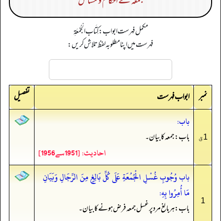
جمعہ کے احکام و مسائل
مکمل فہرست ابواب: كِتَاب الْجُمُعَةِ
فہرست میں اپنا مطلوبہ لفظ تلاش کریں:
نمبر
تفصیل
ابواب فہرست
باب:
باب: جمعہ کا بیان۔
1ق
احادیث: [1951سے1956]
باب وُجُوبِ غُسْلِ الْجُمُعَةِ عَلَى كُلِّ بَالِغٍ مِنَ الرِّجَالِ وَبَيَانِ
مَا أُمِرُوا بِهِ:
1
باب: ہر بالغ مرد پر غسل جمعہ فرض ہونے کا بیان۔