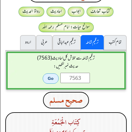
کتاب تعارف
ابواب
احادیث
رواۃ الحدیث
سوانح حیات: امام مسلم رحمہ اللہ
تمام کتب
ترقیم شاملہ
ترقيم عبدالباقی
عربی
اردو
ترقیم شاملہ سے تلاش کل احادیث (7563)
حدیث نمبر لکھیں:
صحيح مسلم
كِتَاب الْجُمُعَةِ