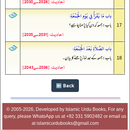
احادیث: [2026سے2030]
باب مَا يُقْرَأُ فِي يَوْمِ الْجُمُعَةِ:
باب: جمعہ کہ دن کیا پڑھنا چاہیے؟
17
احادیث: [2031سے2035]
باب الصَّلاَةِ بَعْدَ الْجُمُعَةِ:
باب: جمعہ کے بعد نماز پڑھنے کا بیان۔
18
احادیث: [2036سے2043]
Back ⬅️
© 2005-2026, Developed by Islamic Urdu Books, For any
query, please WhatsApp us at +92 331 5902482 or email us
at islamicurdubooks@gmail.com