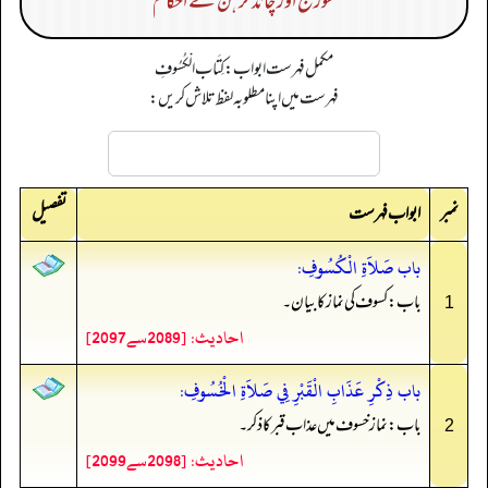
سورج اور چاند گرہن کے احکام
مکمل فہرست ابواب: كِتَاب الْكُسُوفِ
فہرست میں اپنا مطلوبہ لفظ تلاش کریں:
نمبر
تفصیل
ابواب فہرست
باب صَلاَةِ الْكُسُوفِ:
باب: کسوف کی نماز کا بیان۔
1
احادیث: [2089سے2097]
باب ذِكْرِ عَذَابِ الْقَبْرِ فِي صَلاَةِ الْخُسُوفِ:
باب: نماز خسوف میں عذاب قبر کا ذکر۔
2
احادیث: [2098سے2099]