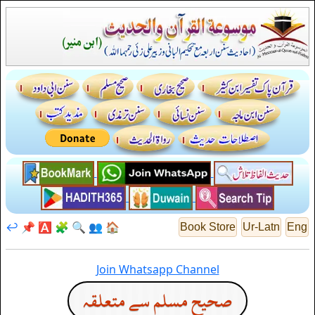
↩️
📌
🅰️
🧩
🔍
👥
🏠
Book Store
Ur-Latn
Eng
Join Whatsapp Channel
صحيح مسلم سے متعلقہ