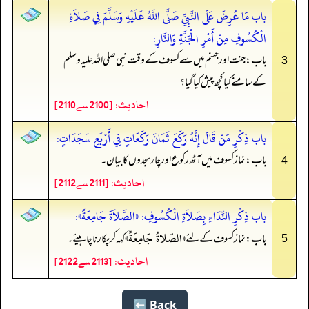
باب مَا عُرِضَ عَلَى النَّبِيِّ صَلَّى اللَّهُ عَلَيْهِ وَسَلَّمَ فِي صَلاَةِ
الْكُسُوفِ مِنْ أَمْرِ الْجَنَّةِ وَالنَّارِ:
باب: جنت اور جہنم میں سے کسوف کے وقت نبی صلی اللہ علیہ وسلم
3
کے سامنے کیا کچھ پیش کیا گیا؟
احادیث: [2100سے2110]
باب ذِكْرِ مَنْ قَالَ إِنَّهُ رَكَعَ ثَمَانَ رَكَعَاتٍ فِي أَرْبَعِ سَجَدَاتٍ:
باب: نماز کسوف میں آٹھ رکوع اور چار سجدوں کا بیان۔
4
احادیث: [2111سے2112]
باب ذِكْرِ النِّدَاءِ بِصَلاَةِ الْكُسُوفِ: «الصَّلاَةَ جَامِعَةً»:
«الصّلاةُ جَامِعَةٌ»
باب: نماز کسوف کے لئے
‏‏‏‏ کہہ کر پکارنا چاہیئے۔
5
احادیث: [2113سے2122]
Back ⬅️