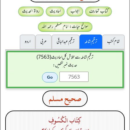
کتاب تعارف
ابواب
احادیث
رواۃ الحدیث
سوانح حیات: امام مسلم رحمہ اللہ
تمام کتب
ترقیم شاملہ
ترقيم عبدالباقی
عربی
اردو
ترقیم شاملہ سے تلاش کل احادیث (7563)
حدیث نمبر لکھیں:
صحيح مسلم
كِتَاب الْكُسُوفِ