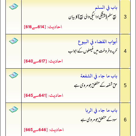
باب في السلم
بیعِ سلم (پیشگی ادائیگی والی بیع) کا بیان
3
احادیث: [614سے616]
أبواب القضاء في البيوع
خرید و فروخت میں فیصلوں کے ابواب
4
احادیث: [617سے640]
باب ما جاء في الشفعة
حقِ شفعہ کے متعلق جو مروی ہے
5
احادیث: [641سے645]
باب ما جاء في الربا
سود کے متعلق جو مروی ہے
6
احادیث: [646سے665]