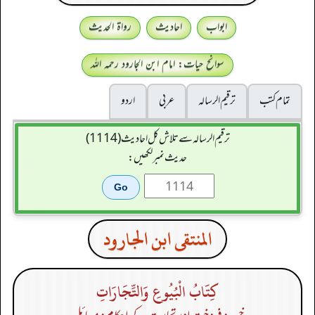
ابواب
احادیث
رواۃ الحدیث
سوانح حیات: امام ابن الجارود رحمہ اللہ
تمام کتب
ترقيم الرسالہ
عربی
اردو
ترقیم الرسالہ سے تلاش کل احادیث (1114)
حدیث نمبر لکھیں:
المنتقى ابن الجارود
كِتَابُ الْبُيُوعِ وَالتِّجَارَاتِ