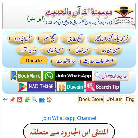
↩️
📌
🅰️
🧩
🔍
👥
🏠
Book Store
Ur-Latn
Eng
Join Whatsapp Channel
المنتقى ابن الجارود سے متعلقہ