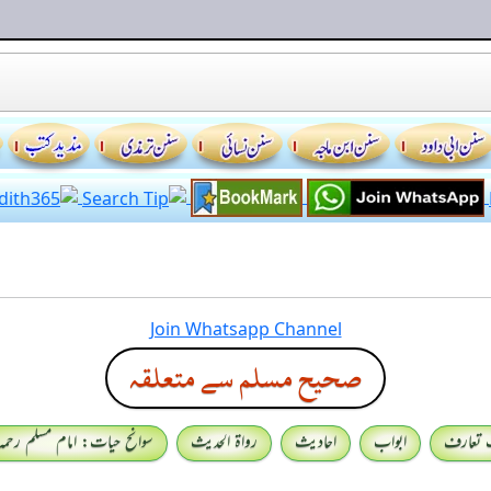
Join Whatsapp Channel
صحيح مسلم سے متعلقہ
 تعارف
ابواب
احادیث
رواۃ الحدیث
سوانح حیات: امام مسلم رحمہ 