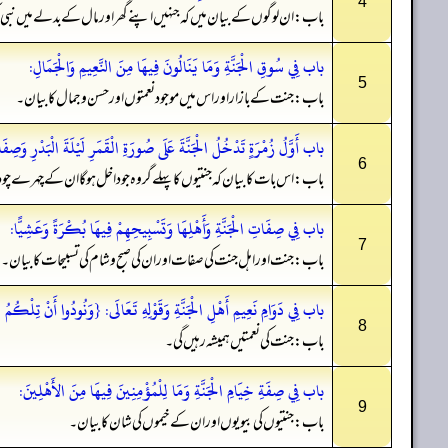
4
باب: ان لوگوں کے بیان میں کہ جنہیں اپنے گھر اور مال کے بدلے میں نبی اکرم ص
باب فِي سُوقِ الْجَنَّةِ وَمَا يَنَالُونَ فِيهَا مِنَ النَّعِيمِ وَالْجَمَالِ:
5
باب: جنت کے بازار اور اس میں موجود نعمتوں اور حسن و جمال کا بیان۔
باب أَوَّلُ زُمْرَةٍ تَدْخُلُ الْجَنَّةَ عَلَى صُورَةِ الْقَمَرِ لَيْلَةَ الْبَدْرِ وَصِفَا
6
باب: اس بات کا بیان کہ جنتیوں کا پہلے گروہ جو داخل ہو گا ان کے چہرے
باب فِي صِفَاتِ الْجَنَّةِ وَأَهْلِهَا وَتَسْبِيحِهِمْ فِيهَا بُكْرَةً وَعَشِيًّا:
7
باب: جنت اور اہل جنت کی صفات اور ان کی صبح و شام کی تسبیحات کا بیان۔
باب فِي دَوَامِ نَعِيمِ أَهْلِ الْجَنَّةِ وَقَوْلِهِ تَعَالَى: {وَنُودُوا أَنْ تِلْكُمُ ال
8
باب: جنت کی نعمتیں ہمیشہ رہیں گی۔
باب فِي صِفَةِ خِيَامِ الْجَنَّةِ وَمَا لِلْمُؤْمِنِينَ فِيهَا مِنَ الأَهْلِينَ:
9
باب: جنتیوں کی بیویوں اور ان کے خیموں کی شان کا بیان۔