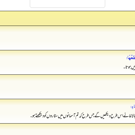
َعُهَا:
یں ہوتا۔
ءِ:
انے اس طرح دیکھیں گے جس طرح کہ تم آسمانوں میں ستاروں کو دیکھتے ہو۔