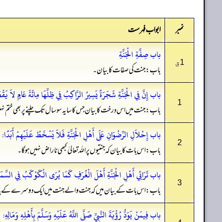
نمبر
ابواب فہرست
باب صِفَّةِ الْجَنَّةِ
1ق
باب: جنت کی صفات کا بیان۔
باب إِنَّ فِي الْجَنَّةِ شَجَرَةً يَسِيرُ الرَّاكِبُ فِي ظِلِّهَا مِائَةَ عَامٍ لاَ يَقْط
1
باب: جنت میں اس درخت کا بیان جس کا سایہ سو سال تک چلنے پر بھی ختم نہ
باب إِحْلاَلِ الرِّضْوَانِ عَلَى أَهْلِ الْجَنَّةِ فَلاَ يَسْخَطُ عَلَيْهِمْ أَبَدًا:
2
باب: اس بات کا بیان کہ جنتیوں پر اللہ تعالیٰ کبھی ناراض نہیں ہو گا۔
باب تَرَائِي أَهْلِ الْجَنَّةِ أَهْلَ الْغُرَفِ كَمَا يُرَى الْكَوْكَبُ فِي السَّمَا
3
باب: اس بات کے بیان میں کہ جنت والے جنت میں ایک دوسرے کے بالا خ
باب فِيمَنْ يَوَدُّ رُؤْيَةَ النَّبِيِّ صَلَّى اللَّهُ عَلَيْهِ وَسَلَّمَ بِأَهْلِهِ وَمَالِهِ: