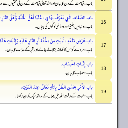
باب: قیامت کے دن کا بیان اور اللہ تعالیٰ قیامت کے دن کی سختیوں سے ہ
باب الصِّفَاتِ الَّتِي يُعْرَفُ بِهَا فِي الدُّنْيَا أَهْلُ الْجَنَّةِ وَأَهْلُ النَّارِ:
16
باب: دنیا میں جنتی اور دوزخی لوگوں کی پہچان۔
باب عَرْضِ مَقْعَدِ الْمَيِّتِ مِنَ الْجَنَّةِ أَوِ النَّارِ عَلَيْهِ وَإِثْبَاتِ عَذَابِ ا
17
باب: مردے کو اس کا ٹھکانہ بتلائے جانے اور قبر کے عذاب کا بیان۔
باب إِثْبَاتِ الْحِسَابِ:
18
باب: حساب کا بیان۔
باب الأَمْرِ بِحُسْنِ الظَّنِّ بِاللَّهِ تَعَالَى عِنْدَ الْمَوْتِ:
19
باب: موت کے وقت اللہ جل جلالہ کے ساتھ نیک گمان رکھنا۔