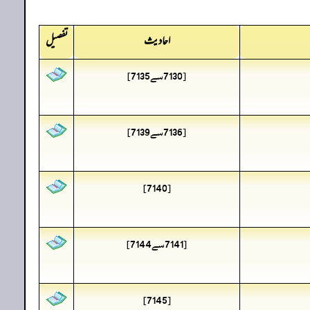
احادیث
تفصیل
[7130سے7135]
[7136سے7139]
[7140]
[7141سے7144]
[7145]