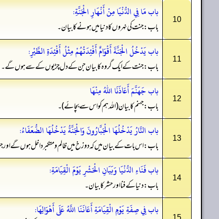
باب مَا فِي الدُّنْيَا مِنْ أَنْهَارِ الْجَنَّةِ:
10
باب: جنت کی نہروں کا دنیا میں ہونے کا بیان۔
باب يَدْخُلُ الْجَنَّةَ أَقْوَامٌ أَفْئِدَتُهُمْ مِثْلُ أَفْئِدَةِ الطَّيْرِ:
11
باب: جنت کے ایک گروہ کا بیان جن کے دل چڑیوں کے سے ہوں گے۔
باب جَهَنَّمَ أَعَاذَنَا اللهُ مِنْهَا
12
باب: جہنم کا بیان (اللہ ہم کو اس سے بچائے)۔
باب النَّارُ يَدْخُلُهَا الْجَبَّارُونَ وَالْجَنَّةُ يَدْخُلُهَا الضُّعَفَاءُ:
13
باب: اس بات کے بیان میں کہ دوزخ میں ظالم و متکبر داخل ہوں گے اور 
باب فَنَاءِ الدُّنْيَا وَبَيَانِ الْحَشْرِ يَوْمَ الْقِيَامَةِ:
14
باب: دنیا کے فنا اور حشر کا بیان۔
باب فِي صِفَةِ يَوْمِ الْقِيَامَةِ أَعَانَنَا اللَّهُ عَلَى أَهْوَالِهَا:
15