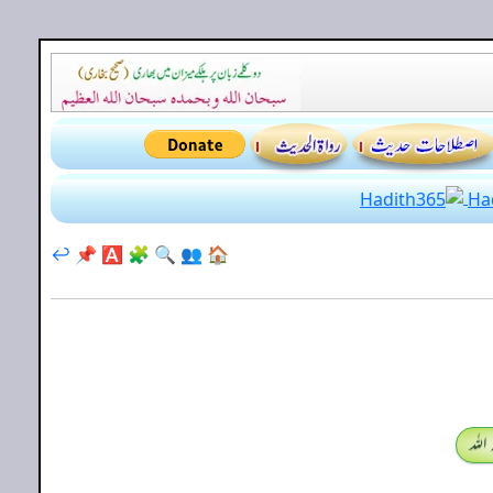
↩️
📌
🅰️
🧩
🔍
👥
🏠
اللہ