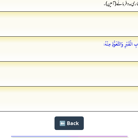
ماری مدد فرمائے (آمین)۔
لْقَبْرِ وَالتَّعَوُّذِ مِنْهُ:
Back ⬅️