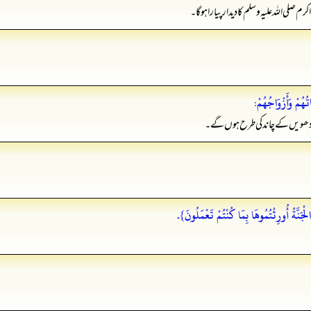
لی اللہ علیہ وسلم کا دیدار پیارا ہو گا۔
تُهُمْ وَأَزْوَاجُهُمْ:
 چودھویں کے چاند کی طرح ہوں گے۔
ْجَنَّةُ أُورِثْتُمُوهَا بِمَا كُنْتُمْ تَعْمَلُونَ}.