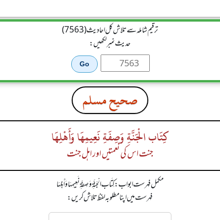
ترقیم شاملہ سے تلاش کل احادیث (7563)
حدیث نمبر لکھیں:
صحيح مسلم
كِتَاب الْجَنَّةِ وَصِفَةِ نَعِيمِهَا وَأَهْلِهَا
جنت اس کی نعمتیں اور اہل جنت
مکمل فہرست ابواب: كِتَاب الْجَنَّةِ وَصِفَةِ نَعِيمِهَا وَأَهْلِهَا
فہرست میں اپنا مطلوبہ لفظ تلاش کریں: