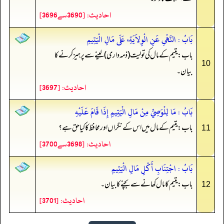
احادیث: [3690سے3696]
بَابُ : النَّهْىِ عَنِ الْوِلاَيَةِ، عَلَى مَالِ الْيَتِيمِ
باب: یتیم کے مال کی تولیت (ذمہ داری) لینے سے پرہیز کرنے کا
10
بیان۔
احادیث: [3697]
بَابُ : مَا لِلْوَصِيِّ مِنْ مَالِ الْيَتِيمِ إِذَا قَامَ عَلَيْهِ
باب: یتیم کے مال میں اس کے نگراں اور محافظ کا کیا حق ہے؟
11
احادیث: [3698سے3700]
بَابُ : اجْتِنَابِ أَكْلِ مَالِ الْيَتِيمِ
باب: یتیم کا مال کھانے سے بچنے کا بیان۔
12
احادیث: [3701]