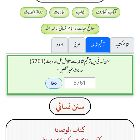
کتاب تعارف
ابواب
احادیث
رواۃ الحدیث
سوانح حیات: امام نسائی رحمہ اللہ
تمام کتب
ترقیم شاملہ
عربی
اردو
سنن نسائی میں ترقیم شاملہ سے تلاش کل احادیث (5761)
حدیث نمبر لکھیں:
سنن نسائي
كتاب الوصايا