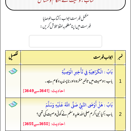
کتاب: وصیت کے احکام و مسائل
مکمل فہرست ابواب: كتاب الوصايا
فہرست میں اپنا مطلوبہ لفظ تلاش کریں:
نمبر
تفصیل
ابواب فہرست
بَابُ : الْكَرَاهِيَةِ فِي تَأْخِيرِ الْوَصِيَّةِ
باب: وصیت میں تاخیر مکروہ اور ناپسندیدہ کام ہے۔
1
احادیث: [3641سے3649]
بَابُ : هَلْ أَوْصَى النَّبِيُّ صَلَّى اللَّهُ عَلَيْهِ وَسَلَّمَ
باب: کیا نبی اکرم صلی الله علیہ وسلم نے کوئی وصیت کی تھی؟
2
احادیث: [3650سے3655]