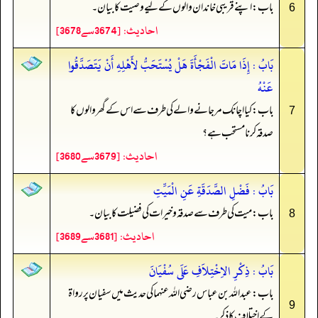
باب: اپنے قریبی خاندان والوں کے لیے وصیت کا بیان۔
6
احادیث: [3674سے3678]
بَابُ : إِذَا مَاتَ الْفَجْأَةَ هَلْ يُسْتَحَبُّ لأَهْلِهِ أَنْ يَتَصَدَّقُوا
عَنْهُ
باب: کیا اچانک مر جانے والے کی طرف سے اس کے گھر والوں کا
7
صدقہ کرنا مستحب ہے؟
احادیث: [3679سے3680]
بَابُ : فَضْلِ الصَّدَقَةِ عَنِ الْمَيِّتِ
باب: میت کی طرف سے صدقہ و خیرات کی فضیلت کا بیان۔
8
احادیث: [3681سے3689]
بَابُ : ذِكْرِ الاِخْتِلاَفِ عَلَى سُفْيَانَ
باب: عبداللہ بن عباس رضی الله عنہما کی حدیث میں سفیان پر رواۃ
9
کے اختلاف کا ذکر۔