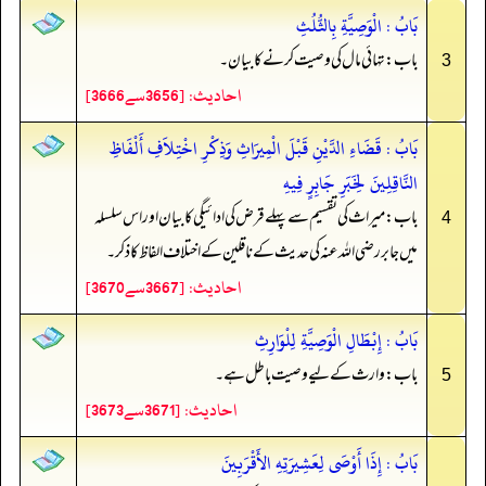
بَابُ : الْوَصِيَّةِ بِالثُّلُثِ
باب: تہائی مال کی وصیت کرنے کا بیان۔
3
احادیث: [3656سے3666]
بَابُ : قَضَاءِ الدَّيْنِ قَبْلَ الْمِيرَاثِ وَذِكْرِ اخْتِلاَفِ أَلْفَاظِ
النَّاقِلِينَ لِخَبَرِ جَابِرٍ فِيهِ
باب: میراث کی تقسیم سے پہلے قرض کی ادائیگی کا بیان اور اس سلسلہ
4
میں جابر رضی الله عنہ کی حدیث کے ناقلین کے اختلاف الفاظ کا ذکر۔
احادیث: [3667سے3670]
بَابُ : إِبْطَالِ الْوَصِيَّةِ لِلْوَارِثِ
باب: وارث کے لیے وصیت باطل ہے۔
5
احادیث: [3671سے3673]
بَابُ : إِذَا أَوْصَى لِعَشِيرَتِهِ الأَقْرَبِينَ