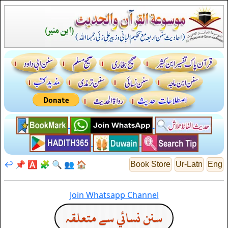
↩️
📌
🅰️
🧩
🔍
👥
🏠
Book Store
Ur-Latn
Eng
Join Whatsapp Channel
سنن نسائي سے متعلقہ