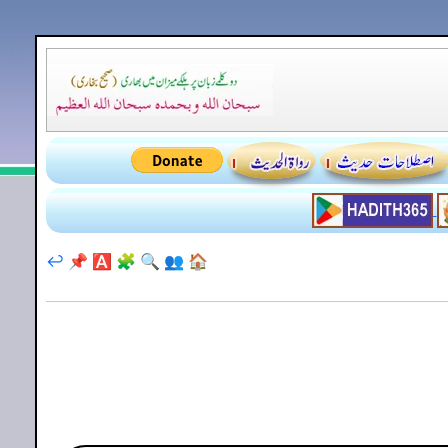
↩️
📌
🅰️
🧩
🔍
👥
🏠