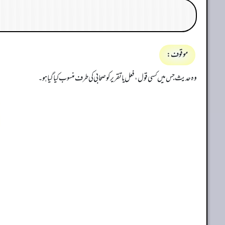
موقوف:
وہ حدیث جس میں کسی قول، فعل یا تقریر کو صحابی کی طرف منسوب کیا گیا ہو۔