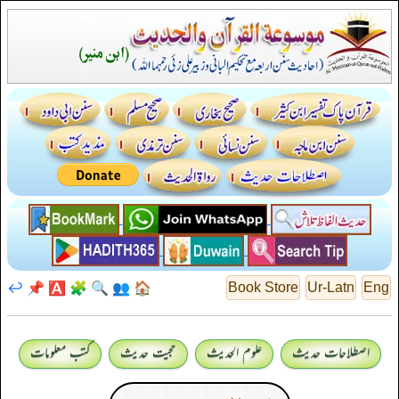
↩️
📌
🅰️
🧩
🔍
👥
🏠
Book Store
Ur-Latn
Eng
اصطلاحات حدیث
علوم الحدیث
حجیت حدیث
کتب معلومات