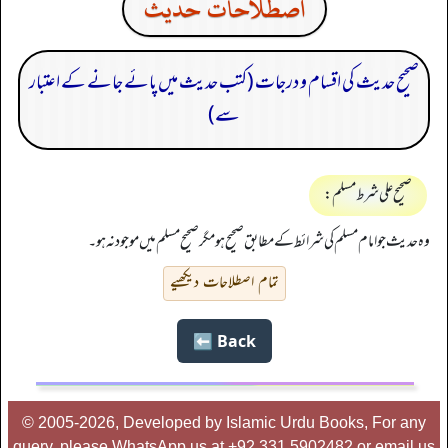
اصطلاحات حدیث
صحیح حدیث کی اقسام و درجات (‏‏‏‏کتب حدیث میں پائے جانے کے اعتبار
سے)
صحیح علی شرط مسلم:
وہ حدیث جو امام مسلم کی شرائط کے مطابق صحیح ہو مگر صحیح مسلم میں موجود نہ ہو۔
تمام اصطلاحات دیکھیے
Back ⬅️
© 2005-2026, Developed by Islamic Urdu Books, For any
query, please WhatsApp us at +92 331 5902482 or email us