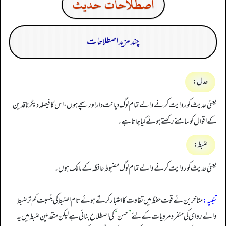
اصطلاحات حدیث
چند مزید اصطلاحات
عدل:
یعنی حدیث کو روایت کرنے والے تمام لوگ دیانت دار اورسچے ہوں، اس کا فیصلہ دیگر ناقدین
کے اقوال کو سامنے رکھتے ہوئے کیاجاتا ہے۔
ضبط:
یعنی حدیث کو روایت کرنے والے تمام لوگ مضبوط حافظہ کے مالک ہوں۔
تنبیہ:
متاخرین نے قوت حفظ میں تفاوت کا اعتبار کرتے ہوئے تام الضبط کی بنسبت کم تر ضبط
والے روای کی منفرد مرویات کے لئے
”
حسن
“
کی اصطلاح بنائی ہے لیکن متقدمین ضبط میں یہ