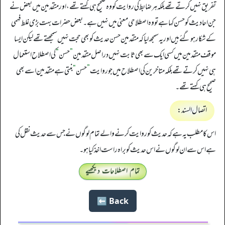
تفریق نہیں کرتے تھے بلکہ ہر ضابط کی روایت کو وہ صحیح ہی کہتے تھے، اور متقدمین میں بعض نے
جن احادیث کو حسن کہا ہے تو وہ اصطلاحی معنی میں نہیں ہے۔ بعض حضرات بہت بڑی غلط فہمی
کے شکار ہو گئے ہیں اور یہ سمجھ لیا کہ متقدمین حسن حدیث کو بھی حجت نہیں سمجھتے تھے لیکن ایسا
موقف متقدمین میں کسی ایک سے بھی ثابت نہیں دراصل متقدمین
”
حسن
“
کی اصطلاح استعمال
ہی نہیں کرتے تھے بلکہ متاخرین کی اصطلاح میں جوروایت
”
حسن
“
بنتی ہے متقدمین اسے بھی
صحیح ہی کہتے تھے۔
اتصال السند:
اس کا مطلب یہ ہے کہ حدیث کو روایت کرنے والے تمام لوگوں نے جس سے حدیث نقل کی
ہے اس سے ان لوگوں نے اس حدیث کو براہ راست اخذ کیا ہو۔
تمام اصطلاحات دیکھیے
Back ⬅️