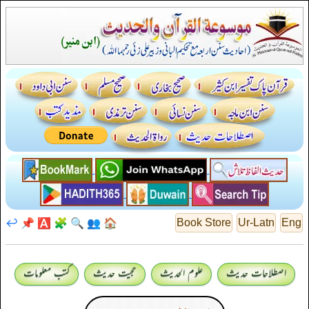
↩️
📌
🅰️
🧩
🔍
👥
🏠
Book Store
Ur-Latn
Eng
اصطلاحات حدیث
علوم الحدیث
حجیت حدیث
کتب معلومات