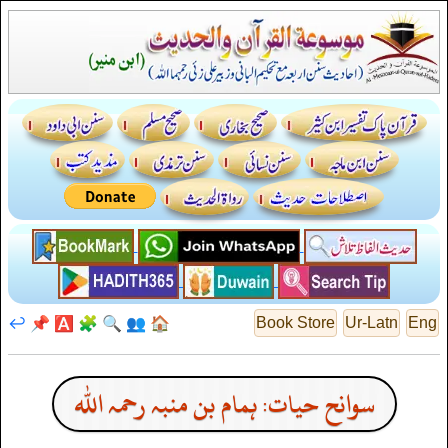
↩️
📌
🅰️
🧩
🔍
👥
🏠
Book Store
Ur-Latn
Eng
سوانح حیات: ہمام بن منبہ رحمہ اللہ