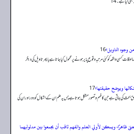
بھی کیا ہے۔ 14
من وجوه التاویل»
کسی واقعہ کو کئی مرتبہ وقوع پذیر ہونے پر محمول کیا جاتا ہے یا پھر تاویل کی دیگر
شکالھا ویوضح حقیقتھا»
ث کی جاتی ہے جن کا فہم و تصور مشکل ہوتا ہے پس یہ علم ان کے اشکال کو دور اور ان کی
ٰ ظاهرًا، ویمکن لأولي العلم والفھم ثاقب أن یجمعوا بین مدلولیھما