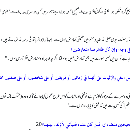
 ممکن ہو۔ یعنی وہ کوئی ایسی حدیث صحیح یا حسن ہو جو اپنے ہم مرتبہ کسی دوسری حدیث سے معنوی طور پر 
سنت ِ نبوی صلى الله عليه وسلم میں حقیقی تعارض محال ہے، جیسا کہ ابوبکر باقلانی رحمہ الله فرماتے ہیں:
لی وجه، وإن کان ظاهرھما متعارضین»
ایا ہے تو ان میں کسی صورت میں بھی تعارض نہیں ہو سکتا، اگرچہ ظاہراً وہ متعارض نظر آ رہی ہوں۔ ''
مل النفي والإثبات علی أنھما في زمانین أو فریقین أو علی شخصین، أو علی صفتین 
 نفی دوسرے کے وجود کو لازم ہے تو نفی اور اثبات کو اس طرح محمول کیا جائے گا کہ وہ دو (مختلف) زما
ے۔ ''
یحین متضادان، فمن کان عندہ فلیأتني لأؤلف بینھما»