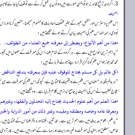
3۔ اگر وجہ ترجیح ظاہر نہ ہو تو ایسی صورت میں دونوں پر عمل کرنے سے توقف کیا جائے گا جب تک کسی ایک کے لیے وجۂ ترجیح ظاہر نہ ہو جائے۔ 22
اہمیت
اس علم پر دسترس اور مکمل عبور کے بغیر مختلف اَحا دیث کا مفہوم سمجھنا، متعین کرنا اور اس 
نووی رحمہ الله اس علم کی اہمیت بیان کرتے ہوئے لکھتے ہیں:
«ھذا من أھم الأنواع، ویضطر إلی معرفته جمیع العلماء من الطوائف،۔۔۔ 
''یہ اہم ترین انواع میں سے ہے۔ ہر گر وہ کے تمام علماء اس کی معرفت کے حصول میں مجبور ہ
محمد محمد ابوزہو اس علم کو ناگزیرقرار دیتے ہوئے فرماتے ہیں:
«کل عالم بل کل مسلم یحتاج للوقوف علیه فإن بمعرفته یندفع التناقض عن
''ہر عالم بلکہ ہر مسلمان اس علم سے واقفیت کا محتاج ہے، کیونکہ اس علم کی معرفت سے ہ
عجاج خطیب نے اس کی اہمیت پر جامع انداز میں کلام فرمایا ہے۔ وہ لکھتے ہیں:
«ھذا العلم من أهم علوم الحدیث یحتاج إلیه المحدثون والفقهاء وغیره
ومعرفة عامه وخاصه ومطلقه ومقیده، وغیر ذلك من أمور الدرایة والخب
''یہ علم، علوم حدیث میں سے اہم ترین ہے۔ محدثین، فقہا اور دیگر علما اس کے محتاج ہی
خاص، مطلق اور مقید کی معرفت وغیرہ درایت اور مہارت کے اُمور میں سے ہیں۔ پھر آد