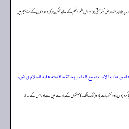
بظاہر متعارض نظر آتی ہو اور اہل علم و فہم کے لیے ممکن ہو کہ وہ دونوں کے مفاہیم میں
مختلفین ھذا ما لابد منه مع العلم بـإحالة مناقضته علیه السلام في شيء
نوں یاگر وہوں یا دو شخصیات یا دو (الگ الگ) صفتوں کے بارے میں ہے اور اس کے ساتھ