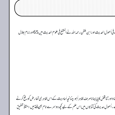
علومِ حدیث کی اقسام و انواع بہت زیادہ ہیں۔ متقدمین میں سے حاکم نیشاپوری رحمہ الله نے معرفۃ علوم الحدیث میں 52، ابن صلاح رحمہ الله نے مقدمۃ ابن الصلاح، امام نووی رحمہ الله نے التقریب في أصول الحدیث اور ابن ملقن رحمہ الله نے المقنع في علوم الحدیث میں 65 اور امام جلال
اور تناقض کا پایا جانا صرف ظاہراً ہو، چنانچہ اَحا دیث کے اس ظاہری تعارض کو رفع کرنے
 ہے۔ اُصولِ حدیث کی کتابوں میں اس علم کے لیے کچھ دوسرے نام بھی ملتے ہیں: مثلاًً تلفیق