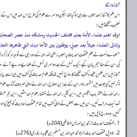
آغاز و اِرتقا
اس علم کا آغاز عہد صحابہ سے ہی ہو گیا تھا، لیکن دوسرے علوم کی طرح اس عہد میں اس کے قو
خطیب لکھتے ہیں:
«وقد اهتم علماء الأمة بعلم مختلف الحدیث ومشکله منذ عصر الصحابة، الذی
وتتالی العلماء جیلاً بعد جیلٍ، یوفقون بین الأحا دیث التي ظاهرها الت
''علماے اُمت نے علم مختلف الحدیث پر صحابہ رضی اللہ عنہ کے دور ہی سے توجہ مرکوز کر دی
کی، ان کے مفاہیم بیان کیے، ایک نسل کے بعد دوسری نسل کے علما پے در پے آئے، وہ 
آغاز میں اس علم پر علیحدہ کتب لکھنے کا رواج نہیں تھا بلکہ علومِ حدیث کی کتب میں ہی اسے بیان
ذکر نہیں کیا جو بعد میں مشہور ہوا۔ ان کے بعد ابن صلاح رحمہ الله نے اپنی معروف کتاب عل
رحمہ الله نے التقریب التیسیر میں، ابن کثیر رحمہ الله نے اختصار علوم الحدیثمیں، ابن حجر 
تصانیف مرتب کیں۔ ان میں سے بعض نے اپنی کتب میں تمام مختلف اَحا دیث کو جمع کیا اور 
گئیں، وہ درج ذیل ہیں:
1۔ اختلاف الحدیث ازمحمد بن ادریس الشافعی (204ھ)
2۔ تاویل مختلف الحدیث ازابومحمد عبداللہ بن مسلم بن قتیبہ دینوری (276ھ)