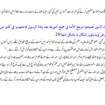
اعد و ضوابط متعین کرنے کی ضرورت محسوس نہیں کی گئی، البتہ علمانے بہت سارے اَحکام میں اجتہاد کیا، بظ
ن أصبحوا مرجع الأمة في جمیع أمورها بعد وفاة الرسول فاجتهدوا في کثیر من الأ
عارض ویذیلون إشکال ما یشکل منھا»
 تھی، حضو صلى الله عليه وسلم ر کی وفات کے بعد وہ تمام اُمور میں اُمت کے مرجع الخلائق تھے۔ پس اُن
باہم متعارض اَحا دیث میں موافقت پیدا کرتے رہے اور ان کے اشکالات کو زائل کرتے رہے۔ ''
 کر دیا جاتا تھاجیسے امام حاکم رحمہ اللہ نیشاپوری رحمہ الله نے معرفۃ علوم الحدیث اور خطیب بغدا دی رحمہ ال
وم الحدیث، المعروف بہ مقدمۃ ابن الصلاحمیں اس علم کو علوم حدیث کی انواع میں سے ایک نوع قرار دیتے ہ
عسقلانی رحمہ الله نے نخبۃ الفکر في مصطلح أھل الأثر میں اور ان کے بعد آنے والے علماے حدیث نے اپنی
بعض نے اپنی تصانیف کو ان اَحا دیث کی تطبیق تک محدود رکھا اور ان کے اِشکالات کو دور کرنے کے سات