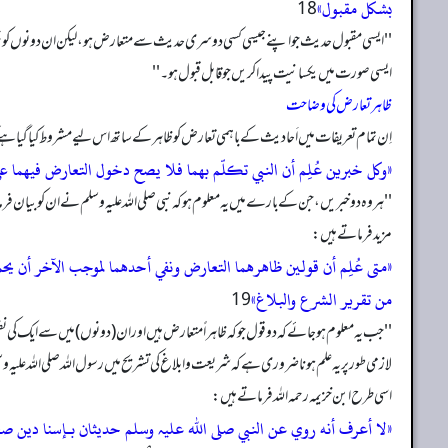
بشکل مقبول»
''ایسی مقبول حدیث جو اپنے جیسی کسی دوسری حدیث سے متعارض ہو، لیکن ان دونوں کو جمع کرنا
ایسی صورت میں یکسانیت پیدا کریں جو قابل قبول ہو۔ ''
ظاہر تعارض کی وضاحت
اِن تمام تعریفات میں اَحا دیث کے باہمی تعارض کو ظاہر کے ساتھ اس لیے مشروط کیا گیا ہے کہ 
«وکل خبرین عُلِم أن النبي تکلّم بھما فلا یصح دخول التعارض فیھما ع
''ہر وہ دو خبریں، جن کے بارے میں یہ معلوم ہو کہ نبی صلى الله عليه وسلم نے ان کو بیان فرم
مزید فرماتے ہیں:
«متی عُلِم أن قولین ظاهرھما التعارض ونفي أحدهما لموجب الآخر أن یح
من تقریر الشرع والبلاغ»
''جب یہ معلوم ہو جائے کہ دو قول جو کہ ظاہراً متعارض ہیں اور ان (دونوں) میں سے ایک کی
لازمی طور پر یہ علم ہونا ضروری ہے کہ شریعت و ابلاغ کی تشریح میں رسول اللہ صلی اللہ علیہ وسلم 1کی کسی بات میں تناقض کا پایا جانا محال ہ
اسی طرح ابن خزیمہ رحمہ الله فرماتے ہیں:
«لا أعرف أنه روي عن النبي صلی اللہ علیہ وسلم حدیثان بـإسنا دین صح