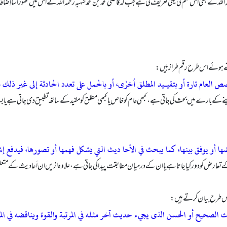
 رحمہ الله نے بھی اس علم کی یہی تعریف کی ہے جب کہ قاضی محمد بن محمد شہبہ رحمہ الله نے اس میں تھوڑاسا اِضافہ 
تے ہوئے اس طرح رقم طراز ہیں:
 العام تارة أو بتقیـید المطلق أخرٰی، أو بالحمل علی تعدد الحادثة إلی غیر ذلك 
ارے میں بحث کی جاتی ہے، کبھی عام کو خاص یا کبھی مطلق کو مقید کے ساتھ تطبیق دی جاتی ہے یا بسا اوقات 
ا أو یوفق بینھا، کما یبحث في الأحا دیث التي یشکل فھمھا أو تصورھا، فیدفع إ
ض کو دور کیا جاتا ہے یا ان کے درمیان مطابقت پیداکی جاتی ہے، علاوہ ازیں ان اَحا دیث کے متعلق بح
م اس طرح بیان کرتے ہیں:
 الصحیح أو الحسن الذی یجيء حدیث آخر مثله في المرتبة والقوة ویناقضه في المعنی