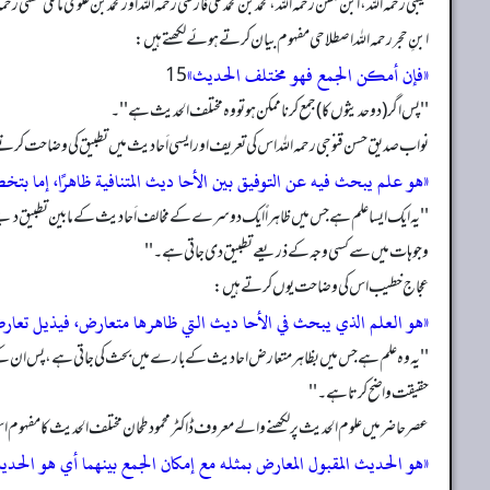
طیبی رحمہ الله، ابن ملقن رحمہ الله، محمد بن محمد علی فارسی رحمہ الله اور محمد بن علوی مالکی حسنی
ابنِ حجر رحمہ الله اصطلاحی مفہوم بیان کرتے ہوئے لکھتے ہیں:
«فإن أمکن الجمع فھو مختلف الحدیث»
''پس اگر (دو حدیثوں کا) جمع کرنا ممکن ہو تو وہ مختلف الحدیث ہے ''۔
نواب صدیق حسن قنوجی رحمہ الله اس کی تعریف اور ایسی اَحا دیث میں تطبیق کی وضاحت کر
«هو علم یبحث فیه عن التوفیق بین الأحا دیث المتنافیة ظاهرًا، إما بتخصص
''یہ ایک ایسا علم ہے جس میں ظاہراً ایک دوسرے کے مخالف اَحا دیث کے مابین تطبیق دینے کے ب
وجوہات میں سے کسی وجہ کے ذریعے تطبیق دی جاتی ہے۔ ''
عجاج خطیب اس کی وضاحت یوں کرتے ہیں:
«ھو العلم الذي یبحث في الأحا دیث التي ظاهرھا متعارض، فیذیل تعارضھ
''یہ وہ علم ہے جس میں بظاہر متعارض احادیث کے بارے میں بحث کی جاتی ہے، پس ان کے تعار
حقیقت واضح کرتا ہے۔ ''
عصر حاضر میں علوم الحدیث پر لکھنے والے معروف ڈاکٹر محمود طحان مختلف الحدیث کا مفہو
«ھو الحدیث المقبول المعارض بمثله مع إمکان الجمع بینھما أي ھو الحدیث