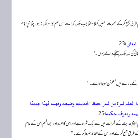
طرق جمع کر کے ' محدث' نہیں کہلا سکتا جب تک کہ اسے اس علم کا اِدراک نہ ہو۔ چنانچہ امام
لمعاني»
نی کی تہہ تک پہنچنے والے ہوں۔ ''
ع کے بارے میں مطمئن ہو جاتا ہے۔ ''
ا العلم ثمرة من ثمار حفظ الحدیث، وضبطه وفھمه فھمًا جدیدًا
یفھمه ویعرف حکمه»
 حفظ ِحدیث کے ثمرات میں سے ایک ثمرہ ہے اور اس کا ضبط اور اچھا فہم اس کے عام،
 کے طرق جمع کرے اور اس کے الفاظ ضبط کرے۔ ''