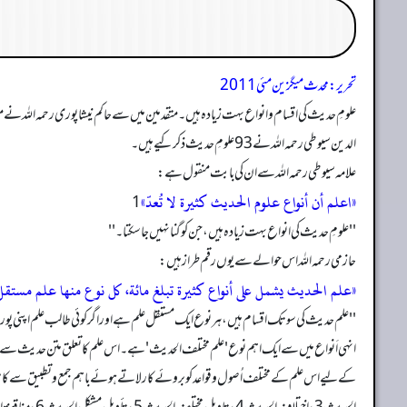
تحریر: محدث میگزین مئی 2011
الدین سیوطی رحمہ الله نے 93 علومِ حدیث ذکر کیے ہیں۔
علامہ سیوطی رحمہ الله سے ان کی بابت منقول ہے:
«اعلم أن أنواع علوم الحدیث کثیرة لا تُعدّ»
'' علومِ حدیث کی انواع بہت زیادہ ہیں، جن کو گنانہیں جا سکتا۔ ''
حازمی رحمہ الله اس حوالے سے یوں رقم طراز ہیں:
«علم الحدیث یشمل علی أنواع کثیرة تبلغ مائة، کل نوع منھا علم مستقل، 
'' علم حدیث کی سو تک اقسام ہیں، ہر نوع ایک مستقل علم ہے اور اگر کوئی طالب علم اپنی پوری 
انہی اَنواع میں سے ایک اہم نوع 'علم مختلف الحدیث' ہے۔ اس علم کا تعلق متن حدیث سے ہے۔ 
کے لیے اس علم کے مختلف اُصول و قواعد کو بروئے کار لاتے ہوئے باہم جمع و تطبیق سے کام لیا 