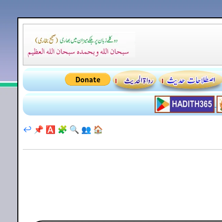
↩️
📌
🅰️
🧩
🔍
👥
🏠