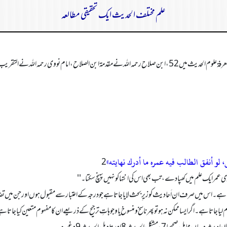
علم مختلف الحدیث ایک تحقیقی مطالعہ
لو أنفق الطالب فیه عمره ما أدرك نهایته»
عمر ایک علم میں کھپا دے، تب بھی اس کی انتہا کو نہیں پہنچ سکتا۔ ''
اس میں صرف ان اَحا دیث کو زیر ِ بحث لایا جاتا ہے جو درجہ کے اعتبار سے مقبول ہوں اور جن میں تضاد 
جاتا ہے۔ اگر ایسا ممکن نہ ہو تو پھر ناسخ و منسوخ یا وجوہاتِ ترجیح کے ذریعے ان کا مفہوم متعین کیا جاتا