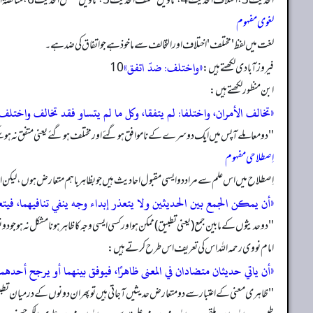
الحدیث3، اختلاف الحدیث4، تاویل مختلف الحدیث5، تأویل مشکل الحدیث6، مناقضۃ الاحادیث و بیان محامل صحیحہا7، مشکل الحدیث 8اور تاویل الحدیث9 وغیرہ
لغوی مفہوم
لغت میں لفظ 'مختلف' اختلاف اور التخالف سے ماخوذ ہے جو اتفاق کی ضد ہے۔
«واختلف: ضدّ اتفق»
فیروز آبا دی لکھتے ہیں:
ابن منظور لکھتے ہیں:
«تخالف الأمران، واختلفا: لم یتفقا، وکل ما لم یتساو فقد تخالف واختلف
''دو معاملے آپس میں ایک دوسرے کے ناموافق ہو گئے اور مختلف ہو گئے یعنی متفق نہ ہو سکے، 
اِصطلاحی مفہوم
اِصطلاح میں اس علم سے مراد دو ایسی مقبول احادیث ہیں جو بظاہر باہم متعارض ہوں، لیکن ان م
«أن یمکن الجمع بین الحدیثین ولا یتعذر إبداء وجه ینفي تنافیهما، فیتع
''دو حدیثوں کے مابین جمع (یعنی تطبیق) ممکن ہو اور کسی ایسی وجہ کا ظاہر ہونا مشکل نہ ہو جو 
امام نووی رحمہ الله اس کی تعریف اس طرح کرتے ہیں:
«أن یاتي حدیثان متضادان في المعنی ظاهرًا، فیوفق بینهما أو یرجح أحدهما
''ظاہری معنی کے اعتبار سے دو متعارض حدیثیں آ جاتی ہیں تو پھر ان دونوں کے درمیان تطبی