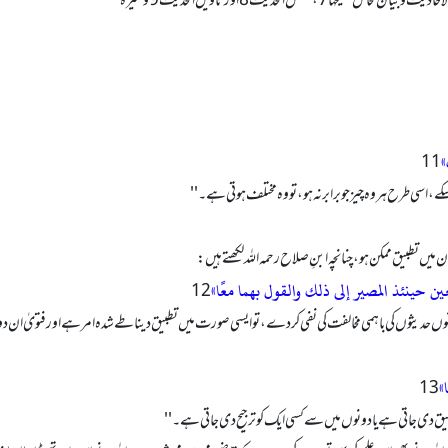
»
اسی طرح ہر وہ چیز جو برابر نہ ہو، تو وہ مختلف ہوتی ہے۔ ''
یں تطبیق ممکن ہو، چنانچہ ابنِ صلاح رحمہ الله لکھتے ہیں:
ین حینئذ المصیر إلی ذلك والقول بهما معًا»
دونوں حدیثوں کی باہمی مخالفت کی نفی کر دے، تو ایسی صورت میں تطبیق دینا طے شدہ امر ہے اور فتویٰ ان دونوں
»
ق دی جاتی ہے یا دونوں میں سے کسی ایک کو ترجیح دی جاتی ہے۔ ''