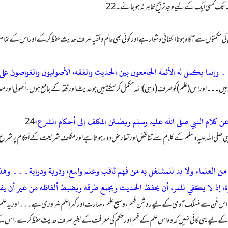
کی حکمتوں سے آگاہ ہونا انتہائی دشوار ہے اور کوئی بھی عالم و فقیہ صرف حدیث حفظ کر کے اور اس کے تمام 
وإنما یکمل له الأئمة الجامعون بین الحدیث والفقه، الأصولیون والغواصون علی ا
یں۔۔۔ اور اس (علم) کو صرف (وہی) ائمہ مکمل کر سکتے ہیں جو حدیث اور فقہ کے جامع ہوں، اُصولی اور معا
 کلام النبي صلی اللہ علیہ وسلم ویطمئن المکلف إلی أحکام الشرع»
ی نبی صلى الله عليه وسلم کے کلام سے تناقض اور تعارض دور ہوتا ہے اور مکلف شریعت کے اَحکام پر شر
م من العلماء ولا بد للمشتغل به من فھم ثاقب وعلم واسع، ودربة ودرایة۔۔۔ وھذ
رة، إذ لا یکفي للمرء أن یحفظ الحدیث ویجمع طرقه ویضبط ألفاظه من غیر أن 
ں۔ اس فن سے منسلک آدمی کے لیے رو شن فہم، وسیع علم، مہارت اور گہرا علم ضروری ہے۔۔۔ اور یہ علم
می کے لیے یہی کافی نہیں کہ وہ اس علم کے فہم اور حکم کی معرفت کے بغیر صرف حدیث حفظ کرے، اس