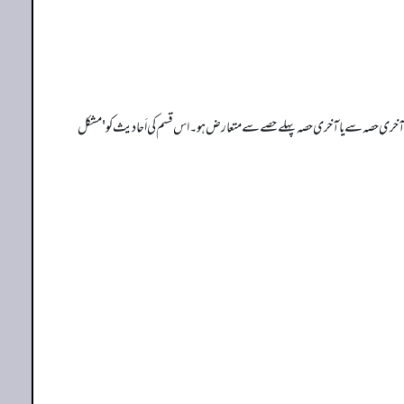
ٓخری حصہ سے یا آخری حصہ پہلے حصے سے متعارض ہو۔ اس قسم کی اَحا دیث کو 'مشکل