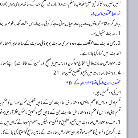
''میں نہیں جانتاکہ نبی صلی اللہ علیہ وسلم سے دو اَحا دیث صحیح سند کے ساتھ مروی ہوں 
شرائط مختلف الحدیث
بیان کردہ تمام تعریفوں سے یہ بات عیاں ہوتی ہے کہ کوئی حدیث اس وقت تک علوم حدیث ک
1۔ حدیث مقبول ہو۔
2۔ جس حدیث سے اختلاف ہے وہ دوسری حدیث ہو جو پہلی حدیث کے ساتھ ظاہراً متعارض ہو۔ ا
الحدیث' میں شمار کیا جاتا ہے۔
3۔ متعارض حدیث قابلِ احتجاج ہو اگرچہ وہ رتبہ میں (صحیح اور حسن کے لحاظ سے)اپنے معارض کے برابر نہ بھی ہو۔
4۔ دو متضاد احادیث میں جمع و تطبیق ممکن ہو۔ 21
مختلف الحدیث کی اَقسام اور ان کے اَحکام
اس کی دو قسمیں ہیں:
قسم اوّل اور اس کا حکم: ایسی دو متعارض اَحا دیث جن کے مابین تطبیق ممکن ہو۔ ان کا حکم 
قسم ثانی اور اس کا حکم: وہ متعارض احادیث جن کے مابین جمع و تطبیق ناممکن نظر آ رہی ہو تو
1۔ جب دو متعارض احادیث میں جمع و تطبیق ناممکن ہو، لیکن یہ معلوم ہو جائے کہ ان میں سے ایک حدیث ناسخ ہے اور دوسری منسوخ تو منسوخ کو ترک کر کے ناسخ پر عمل کیا جائے گا۔
2۔ اگر ناسخ و منسوخ کا علم نہ ہو تو پھر ان متعارض احادیث کے مابین ترجیح کو اختیار کیا جائے گا۔