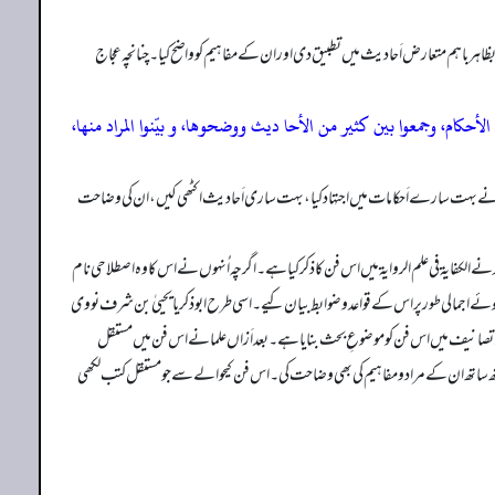
اہر باہم متعارض اَحا دیث میں تطبیق دی اور ان کے مفاہیم کو واضح کیا۔ چنانچہ عجاج
حکام، وجمعوا بین کثیر من الأحا دیث ووضحوھا، و بیّنوا المراد منھا،
ہوں نے بہت سارے اَحکامات میں اجتہاد کیا، بہت ساری اَحا دیث اکٹھی کیں، ان کی وضاحت
له نے الکفایۃ في علم الروایۃمیں اس فن کا ذکر کیا ہے۔ اگرچہ اُنہوں نے اس کا وہ اصطلاحی نام
وئے اجمالی طور پر اس کے قواعد و ضوابط بیان کیے۔ اسی طرح ابوذکریا یحییٰ بن شرف نووی
 اپنی تصانیف میں اس فن کو موضوعِ بحث بنایا ہے۔ بعد اَزاں علمانے اس فن میں مستقل
ھ ساتھ ان کے مراد و مفاہیم کی بھی وضاحت کی۔ اس فن کیحوالے سے جو مستقل کتب لکھی