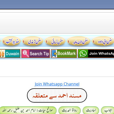
Join Whatsapp Channel
مسند احمد سے متعلقہ
ابواب
احادیث
رواۃ الحدیث
سوانح حیات: امام احمد بن حنبل رحمہ اللہ