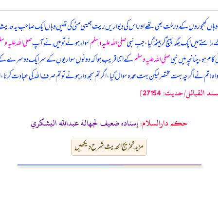
اس وقت وہاں کھجوروں کے درخت بھی تھے اور اس کی دیواریں ریت جیسی مٹی کی تھیں وہاں ایک صاحب یہ حدیث 
استے میں ایک جگہ پہنچ کر بیٹھ گیا، جب نبی
صلی اللہ علیہ وسلم
سوار ہوئے تو میں نے آپ
صلی اللہ علیہ وس
کام ہو، چنانچہ میں نبی
صلی اللہ علیہ وسلم
کے اتنا قریب ہوا کہ دونوں سواریوں کے سر ایک دوسرے کے قریب 
اہ! تم نے اگرچہ بہت مختصر لیکن بہت عمدہ سوال کیا، اگر تم سجھ دار ہوئے تو تم صرف اللہ کی عبادت کرنا، اس کے
 القبائل/حدیث: 27154]
حکم دارالسلام:
إسناده ضعيف لجهالة عبدالله اليشكري
مزید تخریج الحدیث شرح دیکھیں