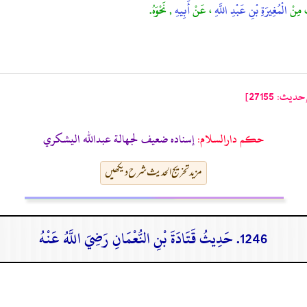
َ مِنْ
الْمُغِيرَةِ بْنِ عَبْدِ اللَّهِ
، عَنْ
أَبِيهِ
, نَحْوَهُ.
: 27155]
حکم دارالسلام:
إسناده ضعيف لجهالة عبدالله اليشكري
مزید تخریج الحدیث شرح دیکھیں
1246. حَدِيثُ قَتَادَةَ بْنِ النُّعْمَانِ رَضِيَ اللَّهُ عَنْهُ