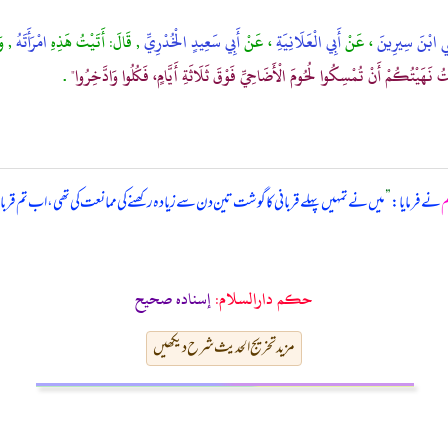
ْنِي ابْنَ سِيرِينَ
، عَنْ
أَبِي الْعَلَانِيَةِ
، عَنْ
أَبِي سَعِيدٍ الْخُدْرِيِّ
, قَالَ: أَتَيْتُ هَذِهِ
امْرَأَتَهُ
, وَ
تُ نَهَيْتُكُمْ أَنْ تُمْسِكُوا لُحُومَ الْأَضَاحِيِّ فَوْقَ ثَلَاثَةِ أَيَّامٍ، فَكُلُوا وَادَّخِرُوا"
.
م
نے فرمایا:
”
میں نے تمہیں پہلے قربانی کا گوشت تین دن سے زیادہ رکھنے کی ممانعت کی تھی، اب تم قربانی ک
حکم دارالسلام:
إسناده صحيح
مزید تخریج الحدیث شرح دیکھیں