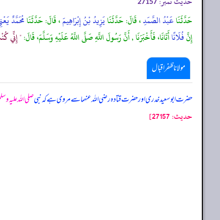
حدیث نمبر:
27157
حَدَّثَنَا
عَبْدُ الصَّمَدِ
، قَالَ: حَدَّثَنَا
يَزِيدُ بْنُ إِبْرَاهِيمَ
، قَالَ: حَدَّثَنَا
مُحَمَّدٌ يَع
إِنَّ
فُلَانًا
أَتَانَا، فَأَخْبَرَنَا , أَنَّ رَسُولَ اللَّهِ صَلَّى اللَّهُ عَلَيْهِ وَسَلَّمَ، قَالَ:
" إِنِّي كُنْ
مولانا ظفر اقبال
حضرت ابوسعید خدری اور حضرت قتادہ رضی اللہ عنہما سے مروی ہے کہ نبی
صلی اللہ علیہ وسل
حدیث: 27157]