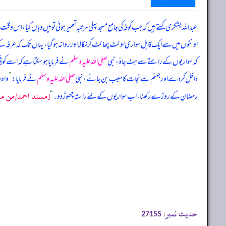
عبداللہ یشکری کہتے ہیں کہ جب کوفہ کی جامع مسجد پہلی مرتبہ تعمیر ہوئی تو میں وہاں گیا، 
اونٹوں میں سے ایک قابل سواری اونٹ چھانٹ کر نکالا اور روانہ ہو گیا، یہاں تک کہ عرفہ کے ر
کہ سواریوں کے راستے سے ہٹ جاؤ، نبی
صلی اللہ علیہ وسلم
نے فرمایا ہو سکتا ہے کہ اسے کوئی 
داخل کر دے اور جہنم سے نجات کا سبب بن جائے، نبی
صلی اللہ علیہ وسلم
نے فرمایا:
”
واہ و
[مسند احمد/من مسند
رمضان کے روزے رکھنا، اب سواریوں کے لئے راستہ چھوڑ دو۔
“
حدیث نمبر:
27155