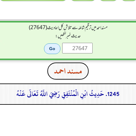
مسند احمد میں ترقیم شاملہ سے تلاش کل احادیث (27647)
حدیث نمبر لکھیں:
مسند احمد
1245. حَدِيثُ ابْنِ الْمُنْتَفِقِ رَضِيَ اللَّهُ تَعَالَى عَنْهُ