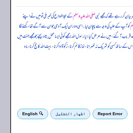
بیان کر رہے تھے کہ مجھے نبی
صلی اللہ علیہ وسلم
کے حجۃ الوداع کی خبر ملی تو میں نے اپنے
لم
کو آپ کے حلیہ کی وجہ سے پہچان لیا۔ اسی دوران ایک آدمی جو ان سے آگے تھا، کہنے لگا
آ گئے، میں نے عرض کیا: یا رسول اللہ! مجھے کوئی ایسا عمل بتا دیجئے جو مجھے جنت میں
 ساتھ کسی کو شریک نہ ٹھہرانا، نماز قائم کرنا، زکوٰۃ ادا کرنا، بیت اللہ کا حج کرنا، ماہ
Report Error
اظهار التشكيل
🔍 English