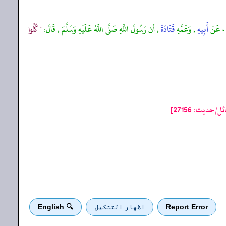
، عَنْ
أَبِيهِ
, وَعَمِّهِ
قَتَادَةَ
, أن رَسُولَ اللَّهِ صَلَّى اللَّهُ عَلَيْهِ وَسَلَّمَ , قَالَ:
" كُلُوا
حدیث: 27156]
Report Error
اظهار التشكيل
🔍 English