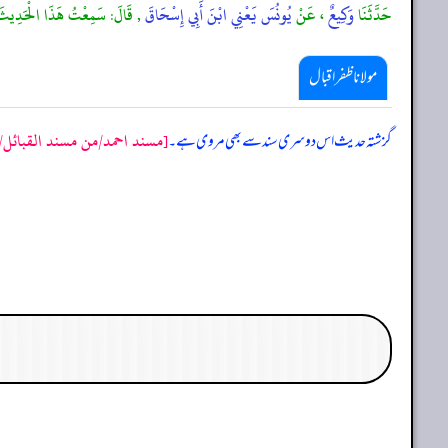
حَدَّثَنَا
وَكِيعٌ
، عَنْ
يُونُسَ يَعْنِي ابْنَ أَبِي إِسْحَاقَ
, قَالَ: سَمِعْتُ هَذَا الْحَدِيث
مولانا ظفر اقبال
[مسند احمد/من مسند القبائل/حدیث
گزشتہ حدیث اس دوسری سند سے بھی مروی ہے۔