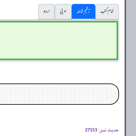
تمام کتب
ترقیم شاملہ
عربی
اردو
حدیث نمبر:
27153