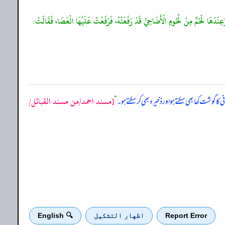
عِنْدَهَا لَحْمٌ مِنْ لُحُومِ الْأَضَاحِيِّ قَدْ رَفَعَتْهُ، فَرَفَعْتُ عَلَيْهَا الْعَصَا، فَقَالَتْ:
[مسند احمد/من مسند القبائل/
ا گوشت کھا بھی سکتے ہو اور ذخیرہ بھی کر سکتے ہو۔
“
Report Error
اظهار التشكيل
🔍 English