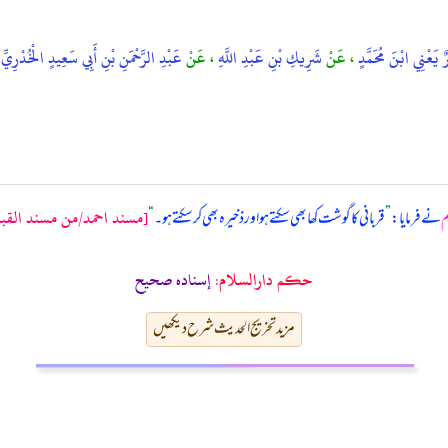
رٌ يَعْنِي ابْنَ مُحَمَّدٍ
، عَنْ
شَرِيكِ بْنِ عَبْدِ اللَّهِ
، عَنْ
عَبْدِ الرَّحْمَنِ بْنِ أَبِي سَعِيدٍ الْخُدْرِيِّ
[مسند احمد/من مسند القبائل/
م
نے فرمایا:
”
قربانی کا گوشت کھا بھی سکتے ہو اور ذخیرہ بھی کر سکتے ہو۔
“
حکم دارالسلام:
إسناده صحيح
مزید تخریج الحدیث شرح دیکھیں