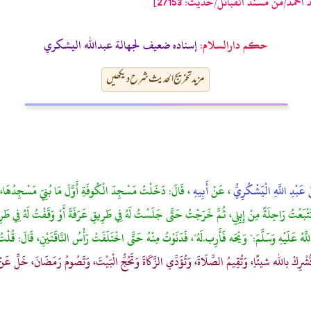
احمد/من مسند القبائل/حدیث: 27153]
حکم دارالسلام:
إسناده ضعيف لجهالة عبدالله اليشكري
مزید تخریج الحدیث شرح دیکھیں
نُ عَبْدِ اللَّهِ الْيَشْكُرِيُّ
، عَنْ
أَبِيهِ
، قَالَ: دَخَلْتُ مَسْجِدَ الْكُوفَةِ أَوَّلَ مَا بُنِيَ مَسْجِدُهَا، وَ
ْتَتْبَعْتُ رَاحِلَةً مِنْ إِبِلِي، ثُمَّ خَرَجْتُ حَتَّى جَلَسْتُ لَهُ فِي طَرِيقِ عَرَفَةَ أَوْ وَقَفْتُ لَهُ فِي طَرِي
ُ عَلَيْهِ وَسَلَّمَ:" وَيْحَه فَأَرِب َلَهُ"، فَدَنَوْتُ مِنْهُ حَتَّى اخْتَلَفَتْ رَأْسُ النَّاقَتَيْنِ، قَالَ: قُلْتُ:
لَا تُشْرِكْ بالله شيئًاِ، وَتُقِيمُ الصَّلَاةَ، وَتُؤَدِّي الزَّكَاةَ وَتَحُجُّ الْبَيْتَ، وَتَصُومُ رَمَضَانَ، خَلِّ ع