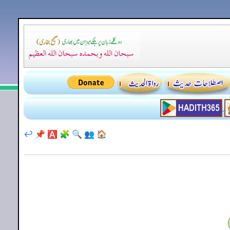
↩️
📌
🅰️
🧩
🔍
👥
🏠