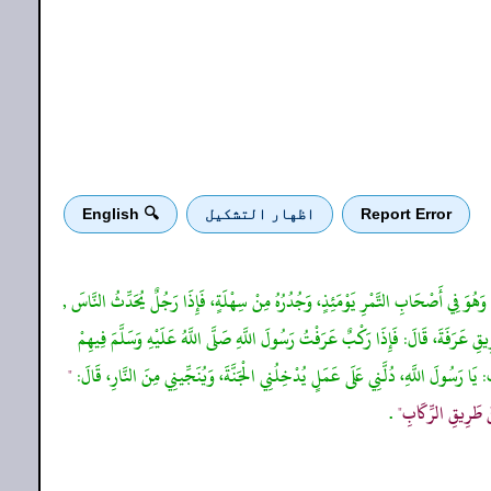
Report Error
اظهار التشكيل
🔍 English
هُوَ فِي أَصْحَابِ التَّمْرِ يَوْمَئِذٍ، وَجُدُرُهُ مِنْ سِهْلَةٍ، فَإِذَا رَجُلٌ يُحَدِّثُ النَّاسَ ,
قِ عَرَفَةَ، قَالَ: فَإِذَا رَكْبٌ عَرَفْتُ رَسُولَ اللَّهِ صَلَّى اللَّهُ عَلَيْهِ وَسَلَّمَ فِيهِمْ
 يَا رَسُولَ اللَّهِ، دُلَّنِي عَلَى عَمَلٍ يُدْخِلُنِي الْجَنَّةَ، وَيُنَجِّينِي مِنَ النَّارِ، قَالَ:
"
َنْ طَرِيقِ الرِّكَابِ"
.