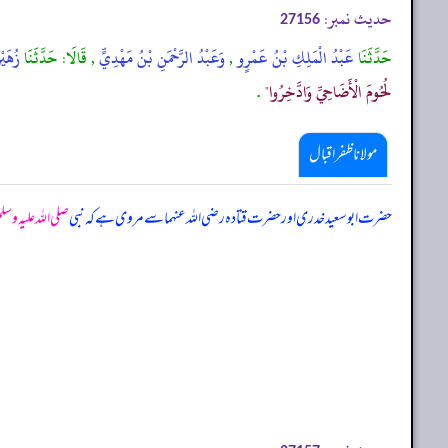
حدیث نمبر:
27156
حَدَّثَنَا
عَبْدُ الْمَلِكِ بْنُ عَمْرٍو
,
وَعَبْدُ الرَّحْمَنِ بْنُ مَهْدِيٍّ
, قَالَا: حَدَّثَنَا
زُهَيْ
لُحُومَ الْأَضَاحِيِّ وَادَّخِرُوا"
.
مولانا ظفر اقبال
حضرت ابوسعید خدری اور حضرت قتادہ رضی اللہ عنہما سے مروی ہے کہ نبی
صلی اللہ علیہ وسل