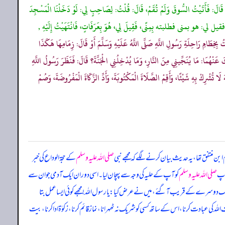
 قَالَ: فَأَتَيْتُ السُّوقَ وَلَمْ تُقَمْ، قَالَ: قُلْتُ: لِصَاحِبٍ لِي: لَوْ دَخَلْنَا الْمَسْجِدَ
بمكة فقيل لي: هو بمنى فطلبته بِمِنًى، فَقِيلَ لِي، هُوَ بِعَرَفَاتٍ، فَانْتَهَيْتُ إِلَيْهِ ,
ِخِطَامِ رَاحِلَةِ رَسُولِ اللَّهِ صَلَّى اللَّهُ عَلَيْهِ وَسَلَّمَ أَوْ قَالَ: زِمَامِهَا هَكَذَا
كَ عَنْهُمَا: مَا يُنَجِّينِي مِنَ النَّارِ، وَمَا يُدْخِلُنِي الْجَنَّةَ؟ قَالَ: فَنَظَرَ رَسُولُ اللَّهِ
َا تُشْرِكْ بِهِ شَيْئًا، وَأَقِمْ الصَّلَاةَ الْمَكْتُوبَةَ، وَأَدِّ الزَّكَاةَ الْمَفْرُوضَةَ، وَصُمْ
ابن منتفق تھا، یہ حدیث بیان کرنے لگے کہ مجھے نبی
صلی اللہ علیہ وسلم
کے حجۃ الوداع کی خبر
آپ
صلی اللہ علیہ وسلم
کو آپ کے حلیہ کی وجہ سے پہچان لیا۔ اسی دوران ایک آدمی جو ان سے
ک دوسرے کے قریب آ گئے، میں نے عرض کیا: یا رسول اللہ! مجھے کوئی ایسا عمل بتا
للہ کی عبادت کرنا، اس کے ساتھ کسی کو شریک نہ ٹھہرانا، نماز قائم کرنا، زکوٰۃ ادا کرنا، بیت