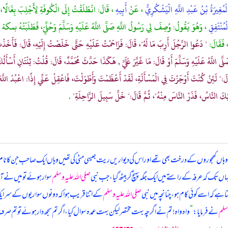
لْمُغِيرَةُ بْنُ عَبْدِ اللَّهِ الْيَشْكُرِيُّ
، عَنْ
أَبِيهِ
، قَالَ: انْطَلَقْتُ إِلَى الْكُوفَةِ لِأَجْلِبَ بِغَالًا،
ْمُنْتَفِقِ
، وَهُوَ يَقُولُ: وُصِفَ لِي رَسُولُ اللَّهِ صَلَّى اللَّهُ عَلَيْهِ وَسَلَّمَ وَحُلِّيَ، فَطَلَبْتُهُ 
، فَقَالَ:
" دَعُوا الرَّجُلَ أَرِبَ مَا لَهُ"، قَالَ: فَزَاحَمْتُ عَلَيْهِ حَتَّى خَلَصْتُ إِلَيْهِ، قَالَ: فَأَخَذْتُ ب
ى اللَّهُ عَلَيْهِ وَسَلَّمَ أَوْ قَالَ: مَا غَيَّرَ عَلَيَّ , هَكَذَا حَدَّثَ مُحَمَّدٌ، قَالَ: قُلْتُ: ثِنْتَانِ أَسْأَلُ
قَالَ:" لَئِنْ كُنْتَ أَوْجَزْتَ فِي الْمَسْأَلَةِ، لَقَدْ أَعْظَمْتَ وَأَطْوَلْتَ، فَاعْقِلْ عَنِّي إِذًا: اعْبُدْ اللَّهَ ل
لَيْكَ النَّاسُ، فَذَرْ النَّاسَ مِنْهُ"، ثُمَّ قَالَ:" خَلِّ سَبِيلَ الرَّاحِلَةِ"
.
س وقت وہاں کھجوروں کے درخت بھی تھے اور اس کی دیواریں ریت جیسی مٹی کی تھیں وہاں ایک صاحب جن کا نام 
اں تک کہ عرفہ کے راستے میں ایک جگہ پہنچ کر بیٹھ گیا، جب نبی
صلی اللہ علیہ وسلم
سوار ہوئے تو میں نے 
ا ہے کہ اسے کوئی کام ہو، چنانچہ میں نبی
صلی اللہ علیہ وسلم
کے اتنا قریب ہوا کہ دونوں سواریوں کے سر ای
وسلم
نے فرمایا:
”
واہ واہ! تم نے اگرچہ بہت مختصر لیکن بہت عمدہ سوال کیا، اگر تم سجھ دار ہوئے تو تم صرف ا