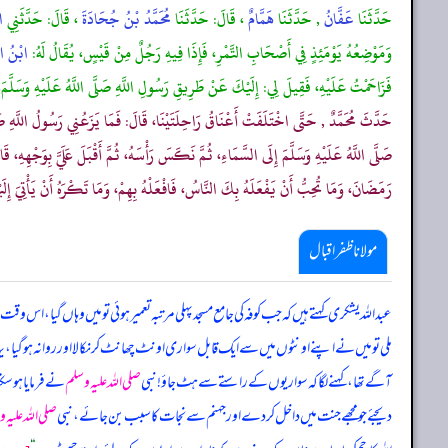
حَدَّثَنَا
عَفَّانُ
, حَدَّثَنَا
هَمَّامٌ
، قَالَ: حَدَّثَنَا
مُحَمَّدُ بْنُ جُحَادَةَ
، قَالَ: حَدَّثَنِي
ا
وَمَوْضِعُهُ يَوْمَئِذٍ فِي أَصْحَابِ التَّمْرِ، فَإِذَا فِيهِ رَجُلٌ مِنْ قَيْسٍ، يُقَالُ لَهُ:
ابْنُ ال
فَزَاحَمْتُ عَلَيْهِ، فَقِيلَ لِي: إِلَيْكَ عَنْ طَرِيقِ رَسُولِ اللَّهِ صَلَّى اللَّهُ عَلَيْهِ وَسَلَّمَ
حَدَّثَ مُحَمَّدٌ , حَتَّى اخْتَلَفَتْ أَعْنَاقُ رَاحِلَتَيْنَا، قَالَ: فَمَا يَزَعُنِي رَسُولُ اللَّهِ صَلَّ
صَلَّى اللَّهُ عَلَيْهِ وَسَلَّمَ إِلَى السَّمَاءِ، ثُمَّ نَكَسَ رَأْسَهُ، ثُمَّ أَقْبَلَ عَلَيَّ بِوَجْهِهِ، 
رَمَضَانَ، وَمَا تُحِبُّ أَنْ يَفْعَلَهُ بِكَ النَّاسُ، فَافْعَلْهُ بِهِمْ، وَمَا تَكْرَهُ أَنْ يَأْتِيَ إِ
مولانا ظفر اقبال
عبداللہ یشکری کہتے ہیں کہ جب کوفہ کی جامع مسجد پہلی مرتبہ تعمیر ہوئی تو میں وہاں گیا، ا
ملی تو میں نے اپنے اونٹوں میں سے ایک قابل سواری اونٹ چھانٹ کر نکالا اور روانہ ہو گیا، یہ
آگے تھا، کہنے لگا کہ سواریوں کے راستے سے ہٹ جاؤ! نبی
صلی اللہ علیہ وسلم
نے فرمایا ہو سکت
دیجئے جو مجھے جنت میں داخل کر دے اور جہنم سے نجات کا سبب بن جائے، نبی
صلی اللہ علیہ 