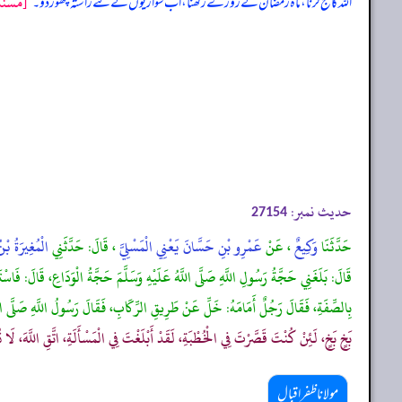
[مسند 
اللہ کا حج کرنا، ماہ رمضان کے روزے رکھنا، اب سواریوں کے لئے راستہ چھوڑ دو۔
“
حدیث نمبر:
27154
حَدَّثَنَا
وَكِيعٌ
، عَنْ
عَمْرِو بْنِ حَسَّانَ يَعْنِي الْمَسْلِيَّ
، قَالَ: حَدَّثَنِي
الْمُغِيرَةُ بْ
قَالَ: بَلَغَنِي حَجَّةُ رَسُولِ اللَّهِ صَلَّى اللَّهُ عَلَيْهِ وَسَلَّمَ حَجَّةُ الْوَدَاعِ، قَالَ: فَاس
بِالصِّفَةِ، فَقَالَ رَجُلٌ أَمَامَهُ: خَلِّ عَنْ طَرِيقِ الرِّكَابِ، فَقَالَ رَسُولُ اللَّهِ صَلَّى اللَّه
بَخٍ بَخٍ، لَئِنْ كُنْتَ قَصَّرْتَ فِي الْخُطْبَةِ، لَقَدْ أَبْلَغْتَ فِي الْمَسْأَلَةِ، اتَّقِ اللَّهَ، 
مولانا ظفر اقبال