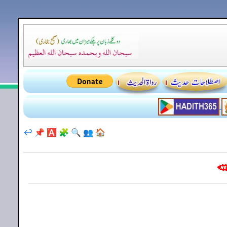
↩️
📌
🅰️
🧩
🔍
👥
🏠