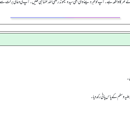
ہ کے گھر کا واقعہ ہے۔ آپ کو خبر دینے والی بھی سیدہ میمونہ رضی اللہ عنہا ہی تھیں۔ آپ کی دعا کی برکت 
ں۔
یہ وسلم کے پاس پانی رکھ دیا۔