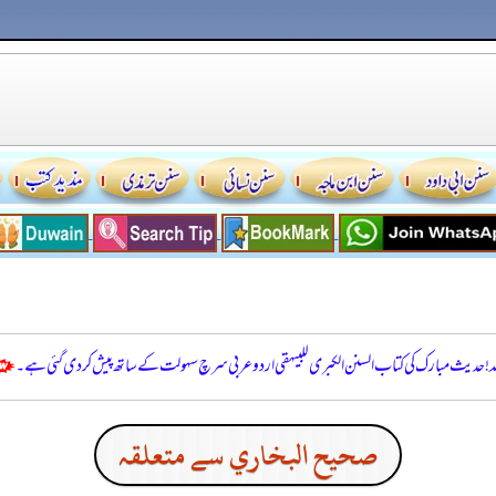
للہ! حدیث مبارک کی کتاب السنن الكبرى للبيهقي اردو عربی سرچ سہولت کے ساتھ پیش کر دی گئی ہے۔
صحيح البخاري سے متعلقہ