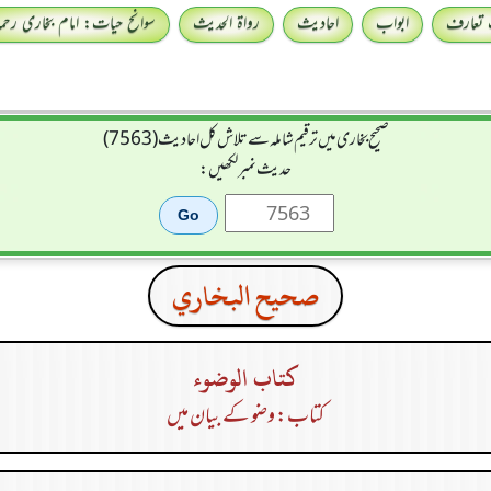
 تعارف
ابواب
احادیث
رواۃ الحدیث
سوانح حیات: امام بخاری رحمہ 
صحیح بخاری میں ترقیم شاملہ سے تلاش کل احادیث (7563)
حدیث نمبر لکھیں:
صحيح البخاري
كتاب الوضوء
کتاب: وضو کے بیان میں