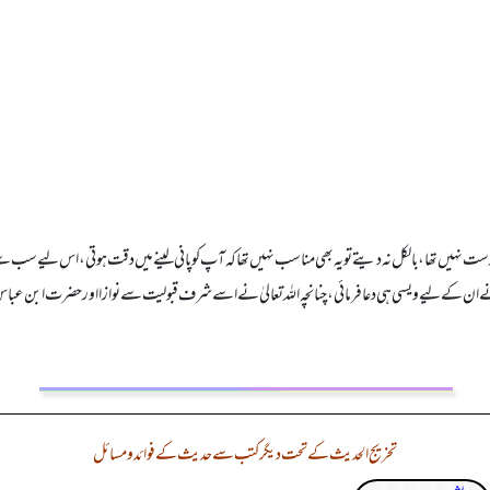
 درست نہیں تھا، بالکل نہ دیتے تو یہ بھی مناسب نہیں تھا کہ آپ کو پانی لینے میں دقت ہوتی، اس لیے س
سلم نے ان کے لیے ویسی ہی دعا فرمائی، چنانچہ اللہ تعالیٰ نے اسے شرف قبولیت سے نوازا اور حضرت ابن ع
تخریج الحدیث کے تحت دیگر کتب سے حدیث کے فوائد و مسائل