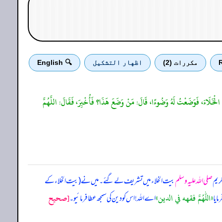
R
مكررات (2)
اظهار التشكيل
🔍 English
خَلَ الْخَلَاءَ، فَوَضَعْتُ لَهُ وَضُوءًا، قَالَ: مَنْ وَضَعَ هَذَا؟ فَأُخْبِرَ، فَقَالَ: اللَّهُمَّ
کریم
صلی اللہ علیہ وسلم
بیت الخلاء میں تشریف لے گئے۔ میں نے (بیت الخلاء کے
«اللهم فقهه في الدين»
[صحيح
مایا
اے اللہ! اس کو دین کی سمجھ عطا فرمائیو۔