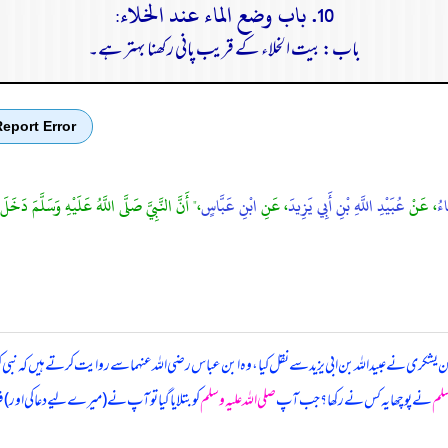
10. باب وضع الماء عند الخلاء:
باب: بیت الخلاء کے قریب پانی رکھنا بہتر ہے۔
eport Error
اءُ
، عَنْ
عُبَيْدِ اللَّهِ بْنِ أَبِي يَزِيدَ
، عَنِ
ابْنِ عَبَّاسٍ
،" أَنَّ النَّبِيَّ صَلَّى اللَّهُ عَلَيْهِ وَسَلَّمَ دَ
 بن یشکری نے عبیداللہ بن ابی یزید سے نقل کیا، وہ ابن عباس رضی اللہ عنہما سے روایت کرتے ہیں کہ
نبی 
سلم
نے پوچھا یہ کس نے رکھا؟ جب آپ
صلی اللہ علیہ وسلم
کو بتلایا گیا تو آپ نے (میرے لیے دعا کی اور) فر