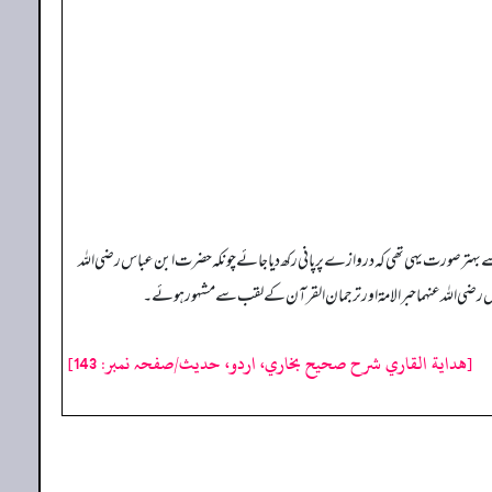
ب سےبہتر صورت یہی تھی کہ دروازے پر پانی رکھ دیا جائے چونکہ حضرت ابن عباس رضی اللہ
باس رضی اللہ عنہما حبر الامۃ اور ترجمان القرآن کے لقب سے مشہور ہوئے۔
[هداية القاري شرح صحيح بخاري، اردو، حدیث/صفحہ نمبر: 143]