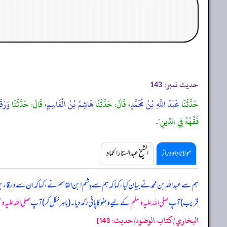
حدیث نمبر:
143
حَدَّثَنَا
عَبْدُ اللَّهِ بْنُ مُحَمَّدٍ
، قَالَ: حَدَّثَنَا
هَاشِمُ بْنُ الْقَاسِمِ
، قَالَ: حَدَّثَنَا
وَرْقَ
فَقِّهْهُ فِي الدِّينِ".
مولانا داود راز
الشیخ عبدالستار الحماد
ہم سے عبداللہ بن محمد نے بیان کیا، کہا کہ ہم سے ہاشم ابن القاسم نے، کہا کہ ان سے ورقاء
قریب) آپ
صلی اللہ علیہ وسلم
کے لیے وضو کا پانی رکھ دیا۔ (باہر نکل کر) آپ
صلی اللہ علیہ و
البخاري/كتاب الوضوء/حدیث: 143]