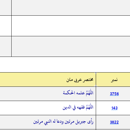
نمبر
مختصر عربی متن
اللهم علمه الحكمة
3756
اللهم فقهه في الدين
143
رأى جبريل مرتين ودعا له النبي مرتين
3822