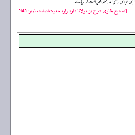
سے ابن عباس رضی اللہ عنہما فقیہ امت قرار پائے۔
[صحیح بخاری شرح از مولانا داود راز، حدیث/صفحہ نمبر: 143]