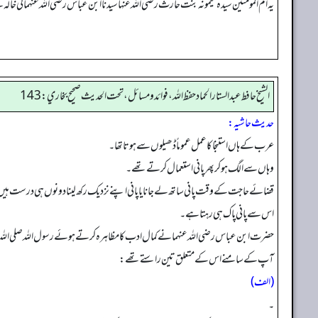
یہ ام المومنین سیدہ میمونہ بنت حارث رضی اللہ عنہا سیدنا ابن عباس رضی اللہ عنہما کی خال
الشيخ حافط عبدالستار الحماد حفظ الله، فوائد و مسائل، تحت الحديث صحيح بخاري:143
حدیث حاشیہ:
عرب کے ہاں استنجا کا عمل عموماً ڈھیلوں سے ہوتا تھا۔
وہاں سے الگ ہوکر پھر پانی استعمال کرتے تھے۔
قضائے حاجت کے وقت پانی ساتھ لے جانا یا پانی اپنے نزدیک رکھ لینا دونوں ہی درست ہی
اس سے پانی پاک ہی رہتا ہے۔
حضرت ابن عباس رضی اللہ عنہما نےکمال ادب کا مظاہرہ کرتے ہوئے رسول اللہ صلی اللہ عل
آپ کے سامنے اس کے متعلق تین راستے تھے:
(الف)
۔