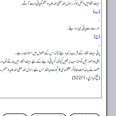
بیت الخلا میں داخل ہوکر رسول اللہ صلی اللہ علیہ وسلم کو پانی دے آتے۔
(ب)
۔
سرے سے پانی ہی نہ دیتے۔
(ج)
۔
پانی بیت الخلاء کے قریب رکھ دیتے تاکہ اس کے حصول میں سہولت رہے۔
پہلی دوصورتیں تو مناسب نہ تھیں کیونکہ اگر پانی دینے کے لیے بیت الخلاء میں جاتے تو یہ
عنہما نے یہ خدمت بجا لا کر عقلمندی کا ثبوت دیا تھا، اس لیے رسول اللہ صلی اللہ علیہ و
(فتح الباري: 322/1)