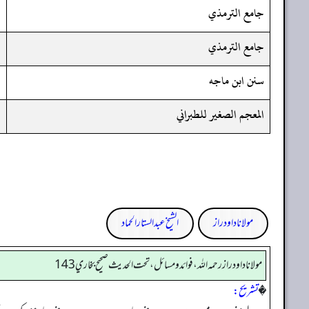
جامع الترمذي
جامع الترمذي
سنن ابن ماجه
المعجم الصغير للطبراني
مولانا داود راز
الشیخ عبدالستار الحماد
مولانا داود راز رحمه الله، فوائد و مسائل، تحت الحديث صحيح بخاري 143
�
تشریح: