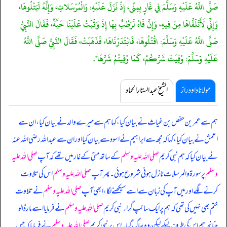
صَلَّى اللَّهُ عَلَيْهِ وَسَلَّمَ فِي غَارٍ بِمِنًى، إِذْ نَزَلَ عَلَيْهِ: وَالْمُرْسَلاتِ، وَإِنَّهُ لَيَتْلُوهَا،
وَإِنِّي لَأَتَلَقَّاهَا مِنْ فِيهِ، وَإِنَّ فَاهُ لَرَطْبٌ بِهَا إِذْ وَثَبَتْ عَلَيْنَا حَيَّةٌ، فَقَالَ النَّبِيُّ
صَلَّى اللَّهُ عَلَيْهِ وَسَلَّمَ: اقْتُلُوهَا، فَابْتَدَرْنَاهَا، فَذَهَبَتْ، فَقَالَ النَّبِيُّ صَلَّى اللَّهُ
عَلَيْهِ وَسَلَّمَ: وُقِيَتْ شَرَّكُمْ، كَمَا وُقِيتُمْ شَرَّهَا".
مولانا داود راز
الشیخ عبدالستار الحماد
ہم سے عمر بن حفص بن غیاث نے بیان کیا، کہا ہم سے میرے والد نے بیان کیا، ان سے
اعمش نے بیان کیا، کہا کہ مجھ سے ابراہیم نے اسود سے بیان کیا اور ان سے عبداللہ رضی اللہ عنہ
نے بیان کیا کہ
ہم نبی کریم
صلی اللہ علیہ وسلم
کے ساتھ منیٰ کے غار میں تھے کہ آپ
صلی اللہ علیہ
وسلم
پر سورۃ والمرسلات نازل ہونی شروع ہوئی۔ پھر آپ
صلی اللہ علیہ وسلم
اس کی تلاوت
کرنے لگے اور میں آپ کی زبان سے اسے سیکھنے لگا، ابھی آپ
صلی اللہ علیہ وسلم
نے تلاوت
ختم بھی نہیں کی تھی کہ ہم پر ایک سانپ گرا۔ نبی کریم
صلی اللہ علیہ وسلم
نے فرمایا اسے مار ڈالو
چنانچہ ہم اس کی طرف لپکے لیکن وہ بھاگ گیا۔ اس پر نبی کریم
صلی اللہ علیہ وسلم
نے فرمایا کہ جس