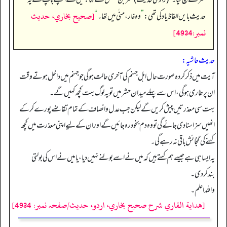
[صحيح بخاري، حديث
حدیث بایں الفاظ یاد کی تھی:
”
وہ غار، منٰی میں تھا۔
“
نمبر:4934]
حدیث حاشیہ:
آیت میں ذکر کردہ صورت حال اہل جہنم کی آخری حالت ہوگی جو جہنم میں داخل ہوتے وقت
ان پر طاری ہوگی، اس سے پہلے میدان حشر میں تو یہ لوگ بہت کچھ کہیں گے۔
بہت سی معذرتیں پیش کریں گے لیکن جب عدل و انصاف کے تمام تقاضے پورے کر کے
انھیں سزا سنا دی جائے گی تو وہ دم بخود رہ جائیں گے اور ان کے لیے اپنی معذرت میں کچھ
کہنے کی گنجائش باقی نہ رہے گی۔
یہ ایسا ہی ہے جیسے ہم کہتے ہیں کہ میں نے اسے بولنے نہیں دیا، یا میں نے اس کی بولتی
بندکردی۔
واللہ اعلم۔
[هداية القاري شرح صحيح بخاري، اردو، حدیث/صفحہ نمبر: 4934]