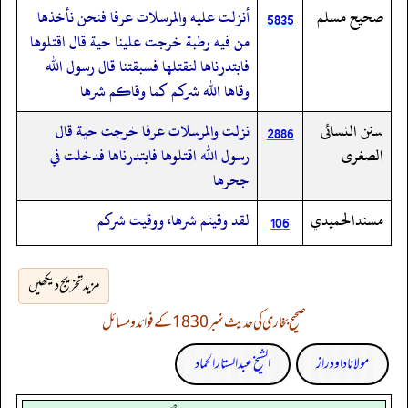
صحيح مسلم
أنزلت عليه والمرسلات عرفا فنحن نأخذها
5835
من فيه رطبة خرجت علينا حية قال اقتلوها
فابتدرناها لنقتلها فسبقتنا قال رسول الله
وقاها الله شركم كما وقاكم شرها
سنن النسائى
نزلت والمرسلات عرفا خرجت حية قال
2886
الصغرى
رسول الله اقتلوها فابتدرناها فدخلت في
جحرها
مسندالحميدي
لقد وقيتم شرها، ووقيت شركم
106
مزید تخریج دیکھیں
صحیح بخاری کی حدیث نمبر 1830 کے فوائد و مسائل
مولانا داود راز
الشیخ عبدالستار الحماد