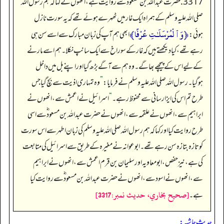
3317. حضرت عبداللہ بن مسعود ؓسے روایت ہے، انھوں نے کہا کہ ہم رسول اللہ
صلی اللہ علیہ وسلم کے ہمراہ ایک غار میں ٹھہرے ہوئے تھے کہ یہ سورت نازل
﴿وَٱلْمُرْسَلَـٰتِ عُرْفًا﴾
ہوئی:
ابھی ہم آپ کی زبان مبارک سے اسے سن ہی
رہے تھے، کیا دیکھتے ہیں کہ غار کے سوراخ سے ایک سانپ نکلا۔ ہم اسے مارنے
کے لیے اس کے پیچھے بھاگے۔ وہ ہم سے آگے بڑھ گیا اور اپنے بل میں داخل
ہوگیا۔ رسول اللہ صلی اللہ علیہ وسلم نے فرمایا:
”
وہ تمہاری اذیت سے بچ گیا جس
طرح تم اس کی ایزا رسانی سے محفوظ رہے۔
“
اسرائیل نے اعمش سے، انھوں نے
ابراہیم سے، انھوں نے علقمہ سے، انھوں نے حضرت عبداللہ بن مسعود ؓسے اسی
طرح روایت کیا اور کہا کہ ہم رسول اللہ صلی اللہ علیہ وسلم کی زبان اطہر سے اس سورت
کوتازہ بتازہ سن رہے تھے۔ ابوعوانہ نے مغیرہ کے طریق سے اسرائیل کی متابعت
کی ہے، نیز حفص، ابو معاویہ اور سلیمان بن قرم اعمش سے، انھوں نے ابراہیم
سے، انھوں نے اسود سے، انھوں نے حضرت عبداللہ بن مسعود ؓسے روایت کیا
[صحيح بخاري، حديث نمبر:3317]
ہے۔
حدیث حاشیہ: