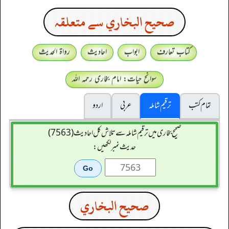
صحيح البخاري سے متعلقہ
کتاب تعارف
ابواب
احادیث
رواۃ الحدیث
سوانح حیات: امام بخاری رحمہ اللہ
تمام کتب
ترقیم شاملہ
عربی
اردو
صحیح بخاری میں ترقیم شاملہ سے تلاش کل احادیث (7563)
حدیث نمبر لکھیں:
صحيح البخاري