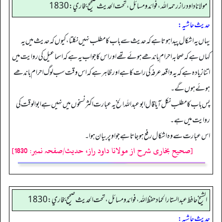
مولانا داود راز رحمه الله، فوائد و مسائل، تحت الحديث صحيح بخاري: 1830
حدیث حاشیہ:
یہاں یہ اشکال پیدا ہوتا ہے کہ حدیث سے باب کا مطلب نہیں نکلتا، کیوں کہ حدیث میں یہ
کہاں ہے کہ صحابہ احرام باندھے ہوئے تھے اور اس کا جواب یہ ہے کہ اسماعیل کی روایت میں
اتنا زیادہ ہے کہ یہ واقعہ عرفہ کی رات کا ہے اور ظاہر ہے کہ اس وقت سب لوگ احرام باندھے
ہوئے ہوں گے۔
پس باب کا مطلب نکل آیا قال ابوعبداللہ الخ یہ عبارت اکثر نسخوں میں نہیں ہے ابوالوقت کی
روایت میں ہے۔
اس عبارت سے وہ اشکال رفع ہو جاتا ہے جو اوپر بیان ہوا۔
[صحیح بخاری شرح از مولانا داود راز، حدیث/صفحہ نمبر: 1830]
الشيخ حافط عبدالستار الحماد حفظ الله، فوائد و مسائل، تحت الحديث صحيح بخاري:1830
حدیث حاشیہ: