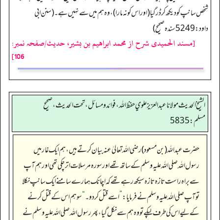
شخص سانپ کو دیکھ کر ڈر گیا (اور اس کو نہ مارا)، وہ ہم میں سے نہیں ہے۔ (سنن ابی
داود: 5249 سنده صحيح)
[مسند الحمیدی شرح از محمد ابراهيم بن بشير، حدیث/صفحہ نمبر:
106]
الشيخ الحديث مولانا عبدالعزيز علوي حفظ الله، فوائد و مسائل، تحت الحديث ، صحيح
مسلم: 5835
حضرت عبداللہ (بن مسعود) رضی اللہ تعالیٰ عنہ بیان کرتے ہیں، ہم ایک غار میں
رسول اللہ صلی اللہ علیہ وسلم کے ساتھ تھے اور سورہ مرسلات اتر چکی تھی اور ہم آپ
سے براہ راست تازہ تازہ سیکھ رہے تھے کہ اچانک ہمارے سامنے ایک سانپ نکلا
تو آپ صلی اللہ علیہ وسلم نے فرمایا:
”
اسے قتل کر دو۔
“
سو ہم اس کے قتل کرنے
کے لیے اس کی طرف لپکے تو وہ ہم سے نکل گیا، پھر رسول اللہ صلی اللہ علیہ وسلم نے