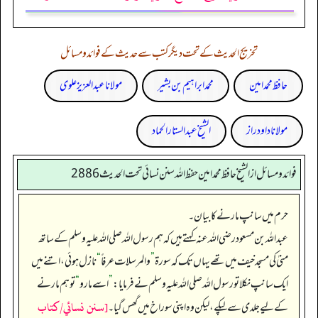
تخریج الحدیث کے تحت دیگر کتب سے حدیث کے فوائد و مسائل
حافظ محمد امین
محمد ابراہیم بن بشیر
مولانا عبد العزیز علوی
مولانا داود راز
الشیخ عبدالستار الحماد
فوائد ومسائل از الشيخ حافظ محمد امين حفظ الله سنن نسائي تحت الحديث2886
حرم میں سانپ مارنے کا بیان۔
عبداللہ بن مسعود رضی الله عنہ کہتے ہیں کہ ہم رسول اللہ صلی اللہ علیہ وسلم کے ساتھ
منیٰ کی مسجد خیف میں تھے یہاں تک کہ سورۃ
”
والمرسلات عرفاً
“
نازل ہوئی، اتنے میں
ایک سانپ نکلا تو رسول اللہ صلی اللہ علیہ وسلم نے فرمایا:
”
اسے مارو
“
تو ہم مارنے
[سنن نسائي/كتاب
کے لیے جلدی سے لپکے، لیکن وہ اپنی سوراخ میں گھس گیا۔