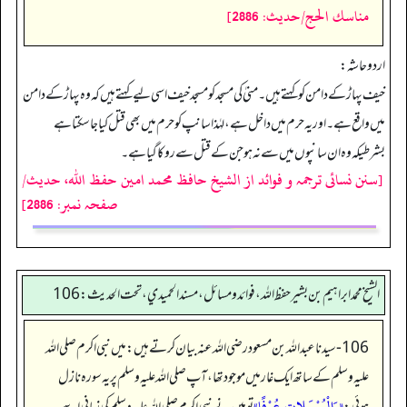
مناسك الحج/حدیث: 2886]
اردو حاشہ:
خیف پہاڑ کے دامن کو کہتے ہیں۔ منیٰ کی مسجد کو مسجد خیف اسی لیے کہتے ہیں کہ وہ پہاڑ کے دامن
میں واقع ہے۔ اور یہ حرم میں داخل ہے، لہٰذا سانپ کو حرم میں بھی قتل کیا جا سکتا ہے
بشرطیکہ وہ ان سانپوں میں سے نہ ہو جن کے قتل سے روکا گیا ہے۔
[سنن نسائی ترجمہ و فوائد از الشیخ حافظ محمد امین حفظ اللہ، حدیث/
صفحہ نمبر: 2886]
الشيخ محمد ابراهيم بن بشير حفظ الله، فوائد و مسائل، مسند الحميدي، تحت الحديث:106
106- سیدنا عبداللہ بن مسعود رضی اللہ عنہ بیان کرتے ہیں: میں نبی اکرم صلی اللہ
علیہ وسلم کے ساتھ ایک غار میں موجود تھا، آپ صلی اللہ علیہ وسلم پر یہ سورہ نازل
«وَالْمُرْسَلاتِ عُرْفًا»