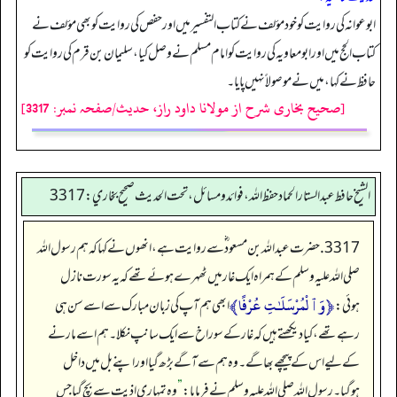
ابوعوانہ کی روایت کو خود مؤلف نے کتاب التفسیر میں اور حفص کی روایت کو بھی مؤلف نے
کتاب الحج میں اور ابومعاویہ کی روایت کو امام مسلم نے وصل کیا، سلیمان بن قرم کی روایت کو
حافظ نے کہا، میں نے موصولاً نہیں پایا۔
[صحیح بخاری شرح از مولانا داود راز، حدیث/صفحہ نمبر: 3317]
الشيخ حافط عبدالستار الحماد حفظ الله، فوائد و مسائل، تحت الحديث صحيح بخاري:3317
3317. حضرت عبداللہ بن مسعود ؓسے روایت ہے، انھوں نے کہا کہ ہم رسول اللہ
صلی اللہ علیہ وسلم کے ہمراہ ایک غار میں ٹھہرے ہوئے تھے کہ یہ سورت نازل
﴿وَٱلْمُرْسَلَـٰتِ عُرْفًا﴾
ہوئی:
ابھی ہم آپ کی زبان مبارک سے اسے سن ہی
رہے تھے، کیا دیکھتے ہیں کہ غار کے سوراخ سے ایک سانپ نکلا۔ ہم اسے مارنے
کے لیے اس کے پیچھے بھاگے۔ وہ ہم سے آگے بڑھ گیا اور اپنے بل میں داخل
ہوگیا۔ رسول اللہ صلی اللہ علیہ وسلم نے فرمایا:
”
وہ تمہاری اذیت سے بچ گیا جس