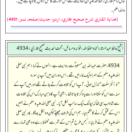
حال امام بخاری رحمۃ اللہ علیہ ان احادیث سے اس سورت کا محل نزول بتانا چاہتے ہیں۔
واللہ اعلم۔
[هداية القاري شرح صحيح بخاري، اردو، حدیث/صفحہ نمبر: 4931]
الشيخ حافط عبدالستار الحماد حفظ الله، فوائد و مسائل، تحت الحديث صحيح بخاري:4934
4934. حضرت عبداللہ بن مسعود ؓ سے روایت ہے، انہوں نے کہا: ہم نبی صلی
اللہ علیہ وسلم کے ہمراہ ایک غار میں تھے۔ اس دوران میں آپ پر سورہ
"وَٱلْمُرْسَلَـٰتِ" نازل ہوئی۔ آپ اس کو تلاوت کرتے جاتے تھے اور میں آپ کے
منہ سے اس کو سنتا اور اسے یاد کرتا جاتا تھا۔ ابھی آپ کا دہن مبارک اس کی تلاوت
سے شاداب ہی تھا کہ اچانک ایک سانپ نکل آیا۔ نبی صلی اللہ علیہ وسلم نے ہمیں
اس کے قتل کرنے کا حکم دیا۔ ہم اس کی طرف جھپٹے لیکن وہ نکل بھاگا۔ پھر نبی صلی
اللہ علیہ وسلم نے فرمایا:
”
جس طرح تم اس کے شر سے محفوظ رہے وہ بھی تمہارے
شر سے بچ گیا۔
“
(راوی حدیث) عمر بن حفص نے کہا: میں نے اپنے باپ سے یہ