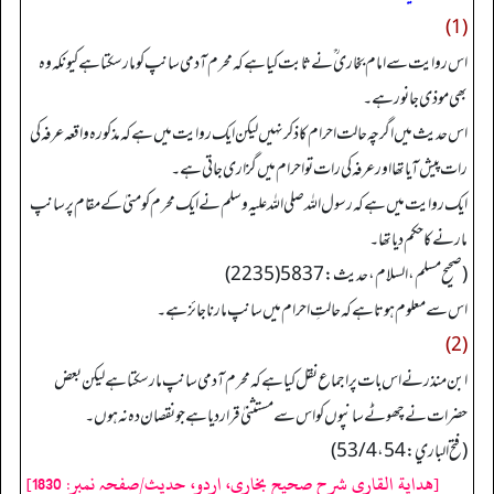
(1)
اس روایت سے امام بخاری ؒ نے ثابت کیا ہے کہ محرم آدمی سانپ کو مار سکتا ہے کیونکہ وہ
بھی موذی جانور ہے۔
اس حدیث میں اگرچہ حالت احرام کا ذکر نہیں لیکن ایک روایت میں ہے کہ مذکورہ واقعہ عرفہ کی
رات پیش آیا تھا اور عرفہ کی رات تو احرام میں گزاری جاتی ہے۔
ایک روایت میں ہے کہ رسول اللہ صلی اللہ علیہ وسلم نے ایک محرم کو منیٰ کے مقام پر سانپ
مارنے کا حکم دیا تھا۔
(صحیح مسلم، السلام، حدیث: 5837(2235)
اس سے معلوم ہوتا ہے کہ حالتِ احرام میں سانپ مارنا جائز ہے۔
(2)
ابن منذر نے اس بات پر اجماع نقل کیا ہے کہ محرم آدمی سانپ مار سکتا ہے لیکن بعض
حضرات نے چھوٹے سانپوں کو اس سے مستثنیٰ قرار دیا ہے جو نقصان دہ نہ ہوں۔
(فتح الباري: 53/4،54)
[هداية القاري شرح صحيح بخاري، اردو، حدیث/صفحہ نمبر: 1830]