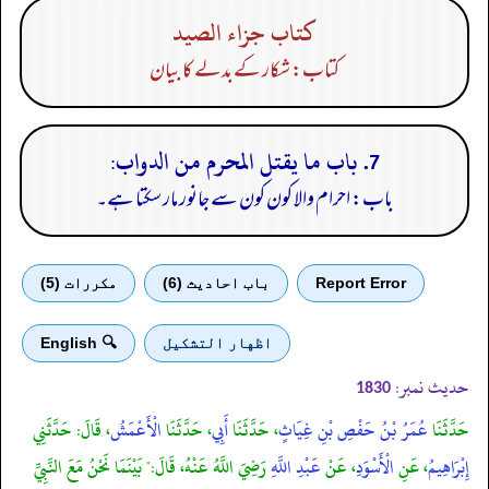
كتاب جزاء الصيد
کتاب: شکار کے بدلے کا بیان
7. باب ما يقتل المحرم من الدواب:
باب: احرام والا کون کون سے جانور مار سکتا ہے۔
Report Error
باب احادیث (6)
مكررات (5)
اظهار التشكيل
🔍 English
حدیث نمبر:
1830
حَدَّثَنَا
عُمَرُ بْنُ حَفْصِ بْنِ غِيَاثٍ
، حَدَّثَنَا
أَبِي
، حَدَّثَنَا
الْأَعْمَشُ
، قَالَ: حَدَّثَنِي
إِبْرَاهِيمُ
، عَنِ
الْأَسْوَدِ
، عَنْ
عَبْدِ اللَّهِ
رَضِيَ اللَّهُ عَنْهُ، قَالَ:" بَيْنَمَا نَحْنُ مَعَ النَّبِيِّ