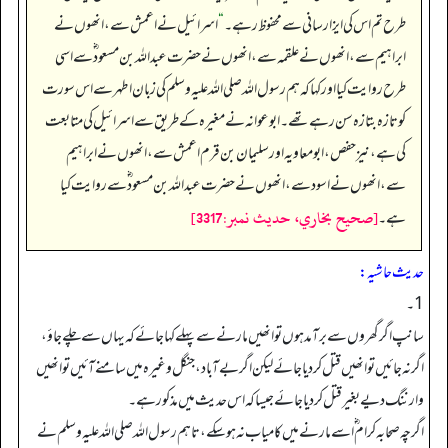
طرح تم اس کی ایزا رسانی سے محفوظ رہے۔
“
اسرائیل نے اعمش سے، انھوں نے
ابراہیم سے، انھوں نے علقمہ سے، انھوں نے حضرت عبداللہ بن مسعود ؓسے اسی
طرح روایت کیا اور کہا کہ ہم رسول اللہ صلی اللہ علیہ وسلم کی زبان اطہر سے اس سورت
کوتازہ بتازہ سن رہے تھے۔ ابوعوانہ نے مغیرہ کے طریق سے اسرائیل کی متابعت
کی ہے، نیز حفص، ابو معاویہ اور سلیمان بن قرم اعمش سے، انھوں نے ابراہیم
سے، انھوں نے اسود سے، انھوں نے حضرت عبداللہ بن مسعود ؓسے روایت کیا
[صحيح بخاري، حديث نمبر:3317]
ہے۔
حدیث حاشیہ:
1۔
سانپ اگرگھروں سے برآمد ہوں تو انھیں مارنے سے پہلے کہا جائے کہ یہاں سے چلے جاؤ،
اگرنہ جائیں تو انھیں قتل کردیا جائے لیکن اگربے آباد، جنگل وغیرہ میں سامنے آئیں تو انھیں
وارننگ دیے بغیر قتل کردیا جائے جیسا کہ اس حدیث میں مذکور ہے۔
اگرچہ صحابہ کرام ؓاسے مارنے میں کامیاب نہ ہوسکے، تاہم رسول اللہ صلی اللہ علیہ وسلم نے