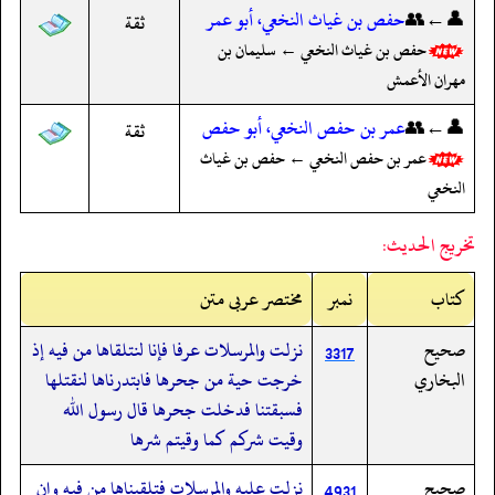
👤←👥
حفص بن غياث النخعي، أبو عمر
ثقة
حفص بن غياث النخعي ← سليمان بن
مهران الأعمش
👤←👥
عمر بن حفص النخعي، أبو حفص
ثقة
عمر بن حفص النخعي ← حفص بن غياث
النخعي
تخريج الحديث:
کتاب
نمبر
مختصر عربی متن
صحيح
نزلت والمرسلات عرفا فإنا لنتلقاها من فيه إذ
3317
البخاري
خرجت حية من جحرها فابتدرناها لنقتلها
فسبقتنا فدخلت جحرها قال رسول الله
وقيت شركم كما وقيتم شرها
صحيح
نزلت عليه والمرسلات فتلقيناها من فيه وإن
4931