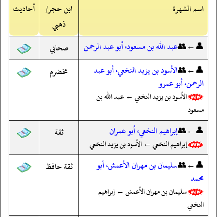
اسم الشهرة
ابن حجر/
أحاديث
ذهبي
👤←👥
عبد الله بن مسعود، أبو عبد الرحمن
صحابي
👤←👥
الأسود بن يزيد النخعي، أبو عبد
مخضرم
الرحمن، أبو عمرو
الأسود بن يزيد النخعي ← عبد الله بن
مسعود
👤←👥
إبراهيم النخعي، أبو عمران
ثقة
إبراهيم النخعي ← الأسود بن يزيد النخعي
👤←👥
سليمان بن مهران الأعمش، أبو
ثقة حافظ
محمد
سليمان بن مهران الأعمش ← إبراهيم
النخعي