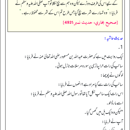
کے لیے اس کی طرف دوڑے لیکن وہ ہم سے بچ نکلا تو آپ صلی اللہ علیہ وسلم نے
فرمایا:
”
وہ تمہارے شر سے بچ گیا جس طرح تم اس کے شر سے محفوظ رہے۔
“
[صحيح بخاري، حديث نمبر:4931]
حدیث حاشیہ:
1۔
ایک روایت میں ہے کہ حضرت عبد اللہ بن مسعود رضی اللہ تعالیٰ عنہ نے فرمایا:
سانپ کی رات حرا پہاڑی پر سورہ مرسلات نازل ہوئی۔
لوگوں نے پوچھا:
سانپ کی رات سے کیا مراد ہے؟انھوں نے فرمایا:
اس رات ایک سانپ نکل آیا تھا تو رسول اللہ صلی اللہ علیہ وسلم نے فرمایا:
اسے مار ڈالو۔
"لیکن وہ ایک بل میں گھس گیا۔
آپ نے فرمایا: