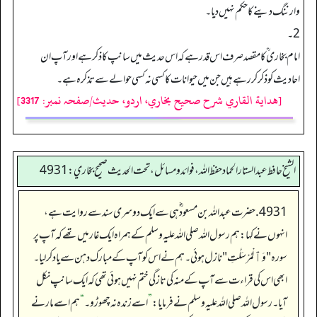
وارننگ دینے کا حکم نہیں دیا۔
2۔
امام بخاری ؒ کا مقصد صرف اس قدر ہے کہ اس حدیث میں سانپ کاذکر ہے اور آپ ان
احادیث کو ذکر کررہے ہیں جن میں حیوانات کا کسی نہ کسی حوالے سے تذکرہ ہے۔
[هداية القاري شرح صحيح بخاري، اردو، حدیث/صفحہ نمبر: 3317]
الشيخ حافط عبدالستار الحماد حفظ الله، فوائد و مسائل، تحت الحديث صحيح بخاري:4931
4931. حضرت عبداللہ بن مسعود ؓ ہی سے ایک دوسری سند سے روایت ہے،
انہوں نے کہا: ہم رسول اللہ صلی اللہ علیہ وسلم کے ہمراہ ایک غار میں تھے کہ آپ پر
سورہ "وَٱلْمُرْسَلَـٰتِ" نازل ہوئی۔ ہم نے اس کو آپ کے مبارک دہن سے یاد کر لیا۔
ابھی اس کی قراءت سے آپ کے منہ کی تازگی ختم نہیں ہوئی تھی کہ ایک سانپ نکل
آیا۔ رسول اللہ صلی اللہ علیہ وسلم نے فرمایا:
”
اسے زندہ نہ چھوڑو۔
“
ہم اسے مارنے