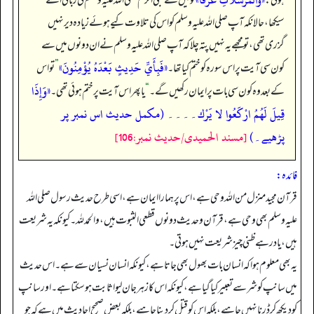
ہوئی:
تو میں نے نبی اکرم صلی اللہ علیہ وسلم کی زبانی اسے
سیکھا، حالانکہ آپ صلی اللہ علیہ وسلم کو اس کی تلاوت کیے ہوئے زیادہ دیر نہیں
گزری تھی، تو مجھے یہ نہیں پتہ چلا کہ آپ صلی اللہ علیہ وسلم نے ان دونوں میں سے
«‏‏‏‏فَبِأَيِّ حَدِيثٍ بَعْدَهُ يُؤْمِنُونَ»
کون سی آیت پر اس سورہ کو ختم کیا تھا۔
”
تو اس
«وَإِذَا
کے بعد وہ کون سی بات پر ایمان رکھیں گے۔
“
یا پھر اس آیت پر ختم ہوئی تھی۔
قِيلَ لَهُمُ ارْكَعُوا لا يَرْك۔۔۔۔ (مکمل حدیث اس نمبر پر
پڑھیے۔)
[مسند الحمیدی/حدیث نمبر:106]
فائدہ:
قرآن مجید منزل من اللہ وحی ہے، اس پر ہمارا ایمان ہے، اسی طرح حدیث رسول صلی اللہ
علیہ وسلم بھی وحی ہے، قرآن وحدیث دونوں قطعی الثبوت ہیں، والحمد للہ۔ کیونکہ یہ شریعت
ہیں، یاد رہے ظنی چیز شریعت نہیں ہوتی۔
یہ بھی معلوم ہوا کہ انسان بات بھول بھی جاتا ہے، کیونکہ انسان نسیان سے ہے۔ اس حدیث
میں سانپ کو شر سے تعبیر کیا گیا ہے، کیونکہ اس کا زہر جان لیوا ثابت ہوسکتا ہے۔ اور سانپ
کو دیکھ کر ڈرنا نہیں چاہیے، بلکہ اس کوقتل کر دینا چاہیے، بلکہ بعض صحیح احادیث میں ہے کہ جو