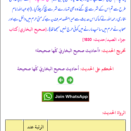
طرح سے تم اس کے شر سے بچ گئے وہ بھی تمہارے شر سے بچ کر چلا گیا۔ (ابوعبداللہ امام
بخاری رحمہ اللہ نے کہا کہ اس حدیث سے میرا مقصد صرف یہ ہے کہ منیٰ حرم میں داخل ہے اور
[صحيح البخاري/كتاب
صحابہ نے حرم میں سانپ مارنے میں کوئی حرج نہیں سمجھا تھا)۔
جزاء الصيد/حدیث: 1830]
تخریج الحدیث:
«أحاديث صحيح البخاريّ كلّها صحيحة»
الحكم على الحديث:
أحاديث صحيح البخاريّ كلّها صحيحة
الرواة الحديث:
الرتبة عند