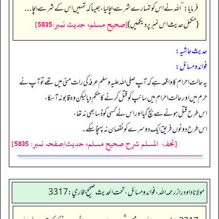
فرمایا:
”
اللہ نے اس کو تمہارے شر سے بچا لیا، جیسا کہ تمہیں اس کے شر سے بچا...
[صحيح مسلم، حديث نمبر:5835]
(مکمل حدیث اس نمبر پر دیکھیں)
حدیث حاشیہ:
فوائد ومسائل:
یہ حالت احرام کا واقعہ ہے کہ آپ صلی اللہ علیہ وسلم عرفہ کی رات منیٰ میں تھے تو آپ نے
حرم میں اور حالت احرام میں سانپ کو قتل کرنے کا حکم دیا لیکن وہ قابو نہ آ سکا،
اس طرح قتل ہونے سے بچ گیا اور اس نے کسی کو ڈسا بھی نہ تھا،
اس طرح دونوں فریق ایک دوسرے کو نقصان نہ پہنچا سکے۔
[تحفۃ المسلم شرح صحیح مسلم، حدیث/صفحہ نمبر: 5835]
مولانا داود راز رحمه الله، فوائد و مسائل، تحت الحديث صحيح بخاري: 3317