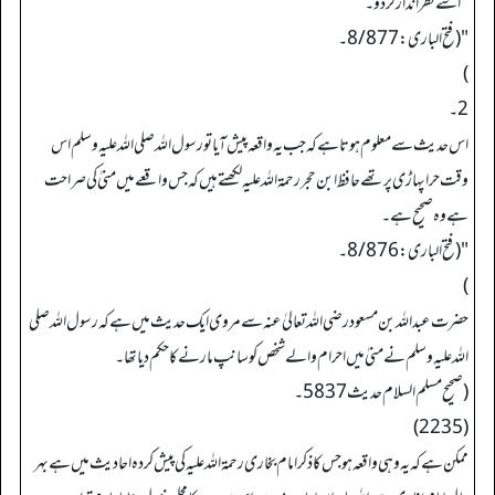
"اسے نظر انداز کردو۔
"(فتح الباری: 8/877۔
)
2۔
اس حدیث سے معلوم ہوتا ہے کہ جب یہ واقعہ پیش آیاتو رسول اللہ صلی اللہ علیہ وسلم اس
وقت حرا پہاڑی پر تھے حافظ ابن حجر رحمۃ اللہ علیہ لکھتے ہیں کہ جس واقعے میں منیٰ کی صراحت
ہے وہ صحیح ہے۔
"(فتح الباری: 8/876۔
)
حضرت عبد اللہ بن مسعود رضی اللہ تعالیٰ عنہ سے مروی ایک حدیث میں ہے کہ رسول اللہ صلی
اللہ علیہ وسلم نے منیٰ میں احرام والے شخص کو سانپ مارنے کا حکم دیا تھا۔
(صحیح مسلم السلام حدیث 5837۔
(2235)
ممکن ہے کہ یہ وہی واقعہ ہو جس کا ذکر امام بخاری رحمۃ اللہ علیہ کی پیش کردہ احادیث میں ہے بہر