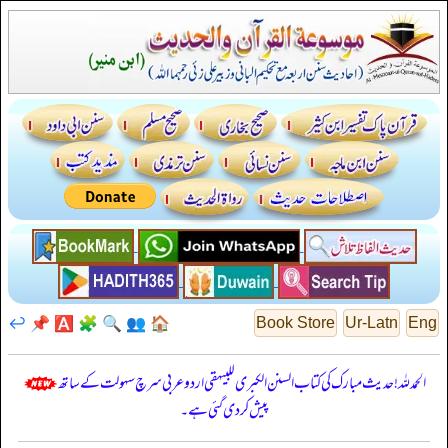
↩️
📌
🅰️
🧩
🔍
👥
🏠
Book Store
Ur-Latn
Eng
الحمدللہ! حدیث مبارک کی کتاب السنن الكبرى للبيهقي اردو عربی سرچ سہولت کے ساتھ
پیش کر دی گئی ہے۔