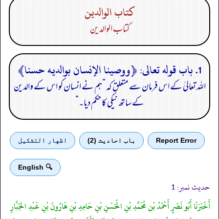
كتاب الوالدين
كتاب الوالدين
1. باب قوله تعالى‏:‏ ﴿‏‏ووصينا الإنسان بوالديه حسنا‏﴾
اللہ تعالیٰ کے اس فرمان سے متعلق کہ ”ہم نے انسان کو اس کے والدین
کے ساتھ نیکی کا حکم دیا۔“
Report Error
باب احادیث (2)
اظهار التشكيل
🔍 English
حدیث نمبر:
1
أَخْبَرَنَا أَبُو نَصْرٍ أَحْمَدُ بْن مُحَمَّدِ بْنِ الْحَسَنِ بْنِ حَامِدِ بْنِ هَارُونَ بْنِ عَبْدِ الجْبَّارِ