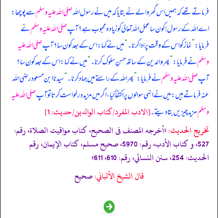
فرماتے تھے کہ ہمیں اس گھر والے نے بتایا کہ میں نے رسول اللہ
صلی اللہ علیہ وسلم
سے پوچھا:
اے اللہ کے رسول! کون سا عمل اللہ تعالیٰ کو زیادہ محبوب ہے؟ آپ
صلی اللہ علیہ وسلم
نے
فرمایا:
”
نماز کو اس کے وقت پر ادا کرنا۔
“
میں نے کہا: اس کے بعد کون سا؟ آپ
صلی اللہ علیہ
وسلم
نے فرمایا:
”
پھر والدین کے ساتھ حسنِ سلوک کرنا۔
“
میں نے کہا: اس کے بعد کون سا؟
آپ
صلی اللہ علیہ وسلم
نے فرمایا:
”
پھر اللہ کے راستے میں جہاد کرنا۔
“
سیدنا ابن مسعود رضی اللہ
عنہ فرماتے ہیں: میں نے انہی سوالوں پر اکتفا کیا، اگر میں مزید درخواست کرتا تو آپ
صلی اللہ علیہ
[الادب المفرد/كتاب الوالدين/حدیث: 1]
وسلم
مزید چیزیں بتا دیتے۔
تخریج الحدیث:
«أخرجه المصنف فى الصحيح، كتاب مواقيت الصلاة، رقم:
527، و كتاب الأدب، رقم: 5970، صحيح مسلم، كتاب الإيمان، رقم
الحديث: 254، سنن النسائي، رقم: 610، 611»
قال الشيخ الألباني:
صحیح