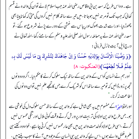
ہے۔ وہ اس طرح کہ سعد بن ابی وقاص رضی اللہ عنہ جب اسلام لائے تو ان کی والدہ نے قسم
کھا لی کہ جب تک تو مرتد نہیں ہو جاتا، میں تیرے ساتھ کلام نہیں کروں گی حتی کہ کھانا پینا بھی
چھوڑ دیا، اور اسے شدت بھوک اور پیاس سے غشی کے دورے پڑنے شروع ہو گئے، تو
سعد رضی اللہ عنہ نے یہ معاملہ رسول اللہ صلی اللہ علیہ وسلم کے سامنے رکھا، اللہ تعالیٰ نے
درج ذیل آیت نازل فرمائی:
﴿وَ وَصَّیْنَا الْاِنْسَانَ بِوَالِدَیْهِ حُسْنًا وَ اِنْ جَاهَدٰكَ لِتُشْرِكَ بِیْ مَا لَیْسَ لَكَ بِهٖ
عِلْمٌ فَـلَا تُطِعْهُمَا﴾
[العنكبوت: ۸]
”
اور ہم نے انسان کو اس کے والدین کے ساتھ نیک سلوک کرنے کا حکم دیا۔ اگر وہ دونوں
تجھ پر زور ڈالیں کہ تو میرے ساتھ اس کو شریک کرے جس کا تجھے علم نہیں تو ان دونوں کی
اطاعت نہ کرنا۔
“
«برّ»
اورلفظ
کے مفہوم میں یہ بھی شامل ہے کہ والدین کے ساتھ حسن سلوک دل کی خوشی سے
ہو۔ جس طرح والدین اولاد کی تربیت اور پرورش کرتے وقت کوئی ملال اور تنگی محسوس نہیں
کرتے، اسی طرح اولاد کو خدمت والدین میں بھی عار محسوس نہیں کرنی چاہیے، خواہ وہ کتنے ہی
علم و فضل والے ہوں، اس لیے کہ والدین ہی انسان کے وجود میں آنے کا سبب بنتے ہیں،