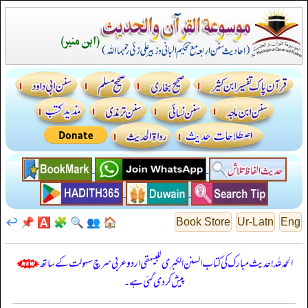
↩️
📌
🅰️
🧩
🔍
👥
🏠
Book Store
Ur-Latn
Eng
الحمدللہ! حدیث مبارک کی کتاب السنن الكبرى للبيهقي اردو عربی سرچ سہولت کے ساتھ
پیش کر دی گئی ہے۔