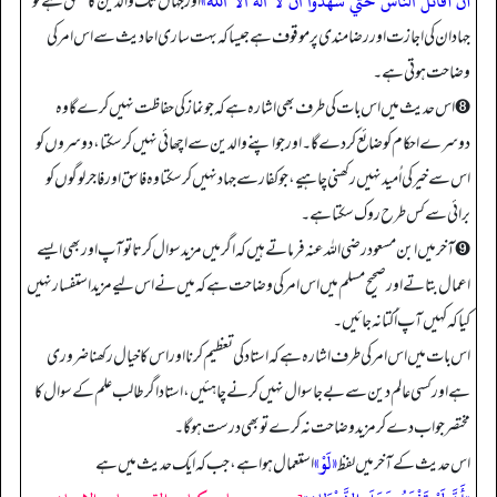
أن أقاتل الناس حتي شهدوا ان لا اله الا اللہ»
اور جہاں تک والدین کا تعلق ہے تو
جہاد ان کی اجازت اور رضا مندی پر موقوف ہے جیسا کہ بہت ساری احادیث سے اس امر کی
وضاحت ہوتی ہے۔
➑ اس حدیث میں اس بات کی طرف بھی اشارہ ہے کہ جو نماز کی حفاظت نہیں کرے گا وہ
دوسرے احکام کو ضائع کر دے گا۔ اور جو اپنے والدین سے اچھائی نہیں کر سکتا، دوسروں کو
اس سے خیر کی اُمید نہیں رکھنی چاہیے، جو کفار سے جہاد نہیں کر سکتا وہ فاسق اور فاجر لوگوں کو
برائی سے کس طرح روک سکتا ہے۔
➒ آخر میں ابن مسعود رضی اللہ عنہ فرماتے ہیں کہ اگر میں مزید سوال کرتا تو آپ اور بھی ایسے
اعمال بتاتے اور صحیح مسلم میں اس امر کی وضاحت ہے کہ میں نے اس لیے مزید استفسار نہیں
کیا کہ کہیں آپ اُکتا نہ جائیں۔
اس بات میں اس امر کی طرف اشارہ ہے کہ استاد کی تعظیم کرنا اور اس کا خیال رکھنا ضروری
ہے اور کسی عالم دین سے بے جا سوال نہیں کرنے چاہئیں، استاد اگر طالب علم کے سوال کا
مختصر جواب دے کر مزید وضاحت نہ کرے تو بھی درست ہو گا۔
«لَوْ»
اس حدیث کے آخر میں لفظ
استعمال ہوا ہے، جب کہ ایک حدیث میں ہے