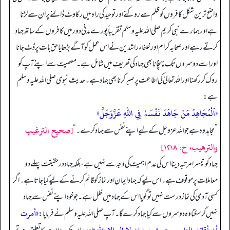
واضح ترین شکل کافروں کو ظلم سے روکنے اور توحید کی راہ میں رکاوٹ ڈالنے پر ان سے لڑنا
ہے اور ہمارے نبی کریم صلی اللہ علیہ وسلم تقریباً پورے مدنی دور میں کافروں کے ساتھ جہاد
کرتے رہے اور صحابہ کرام اور خلفاء راشدین نے اس عمل کو آگے بڑھایا حق بات پر ڈٹ جانا
اور اسے دوسروں تک پہنچانا بھی جہاد کی تعریف میں شامل ہے۔ معصیت سے اپنے آپ کو
روک کر رکھنا او ر اللہ تعالیٰ کی اطاعت پر صبر کرنا بھی جہاد ہے۔ حدیث نبوی صلی اللہ علیہ وسلم
ہے:
«اَلْمُجَاهِدُ مَنْ جَاهَدَ نَفْسَهٗ فِي اللّٰهِ عَزَّوَجَلَّ»
[صحيح الترغيب
”
مجاہد وہ ہے جو اللہ عزوجل کے لیے اپنے نفس سے جہاد کرے۔
“
والترهيب، ح: ۱۲۱۸]
جہاد کو تیسرا مرتبہ دینا اس کی عدم اہمیت کی وجہ سے نہیں ہے، بلکہ جہاد درحقیقت پہلے دو
معاملات پر موقوف ہے۔ اس لیے کہ جہاد ایمان اور نماز کو قائم کرنے کے لیے کیا جاتا ہے۔ اگر
کسی آدمی کی نماز درست نہیں تو گویا اس کے جہاد میں خلل ہے۔ جو خود اپنے نفس سے جہاد
«أمرت
نہیں کر سکتا وہ دوسروں سے کیا جہاد کرے گا۔ آپ صلی اللہ علیہ وسلم نے فرمایا: