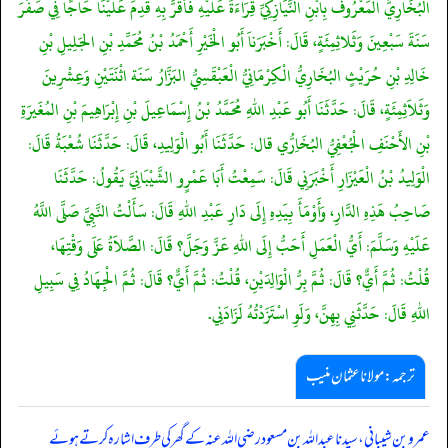
البُخَارِيُّ المَعْرُوفُ بِابْنِ النَّيَازِكِيِّ قِرَاءَةً عَلَيْهِ فَأَقْرَّ بِهِ قَدِمَ عَلَيْنَا حَاجًا فِي صَفَرَ
سَنَةَ سَبْعِينَ وَثَلاثِمِئَةٍ، قَالَ‏:‏ أَخْبَرَناَ أَبُو الْخَيْرِ أَحْمَدُ بْنُ مُحَمِّدِ بْنِ الجَلِيلِ بْنِ
خَالِدِ بْنِ حُرَيْثٍ البُخَارِيُّ الْكِرْمَانِيُّ الْعَبْقَسِيُّ البَزَّارُ سَنَة اثْنَتَيْنِ وَعِشْرِينَ
وَثَلاَثِمِئَةٍ، قَالَ‏:‏ حَدَّثَنَا أَبُو عَبْدِ اللهِ مُحَمَّدُ بْنُ إِسْمَاعِيلَ بْنِ إِبْرَاهِيمَ بْنِ المُغَيرَةِ
بْنِ الأَحْنَفِ الْجُعْفِيُّ البُخَاِرُّي قال‏:‏ حَدَّثَنَا أَبُو الْوَلِيدِ، قَالَ‏:‏ حَدَّثَنَا شُعْبَةُ قَالَ‏:‏
الْوَلِيدُ بْنُ الْعَيْزَارِ أَخْبَرَنِي قَالَ‏:‏ سَمِعْتُ أَبَا عَمْرٍو الشَّيْبَانِيَّ يَقُولُ‏:‏ حَدَّثَنَا
صَاحِبُ هَذِهِ الدَّارِ، وَأَوْمَأَ بِيَدِهِ إِلَى دَارِ عَبْدِ اللهِ قَالَ‏:‏ سَأَلْتُ النَّبِيَّ صَلَّى اللَّهُ
عَلَيْهِ وَسَلَّمَ:‏ أَيُّ الْعَمَلِ أَحَبُّ إِلَى اللهِ عَزَّ وَجَلَّ‏؟‏ قَالَ‏:‏ الصَّلاَةُ عَلَى وَقْتِهَا،
قُلْتُ‏:‏ ثُمَّ أَيٌّ‏؟‏ قَالَ‏:‏ ثُمَّ بِرُّ الْوَالِدَيْنِ، قُلْتُ‏:‏ ثُمَّ أَيٌّ‏؟‏ قَالَ‏:‏ ثُمَّ الْجِهَادُ فِي سَبِيلِ
اللهِ قَالَ‏:‏ حَدَّثَنِي بِهِنَّ، وَلَوِ اسْتَزَدْتُهُ لَزَادَنِي‏.‏
ترجمہ:مولانا عثمان منیب
عمرو بن شیبانی، سیدنا عبداللہ بن مسعود رضی اللہ عنہ کے گھر کی طرف اشارہ کرتے ہوئے