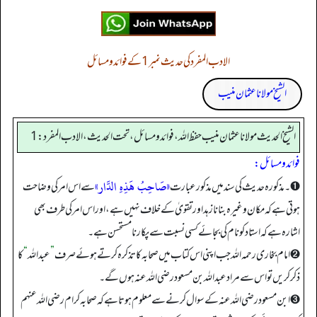
الادب المفرد کی حدیث نمبر 1 کے فوائد و مسائل
الشیخ مولانا عثمان منیب
الشيخ الحديث مولانا عثمان منيب حفظ الله، فوائد و مسائل، تحت الحديث، الادب المفرد: 1
فوائد ومسائل:
«صَاحِبُ هَذِهِ الدَّار»
➊۔ مذکورہ حدیث کی سند میں مذکور عبارت
سے اس امر کی وضاحت
ہوتی ہے کہ مکان وغیرہ بنانا زہد اور تقویٰ کے خلاف نہیں ہے، اور اس امر کی طرف بھی
اشارہ ہے کہ استاد کو نام کی بجائے کسی نسبت سے پکارنا مستحسن ہے۔
➋ امام بخاری رحمہ اللہ جب اپنی اس کتاب میں صحابہ کا تذکرہ کرتے ہوئے صرف
”
عبداللہ
“
کا
ذکر کریں تو اس سے مراد عبداللہ بن مسعود رضی اللہ عنہ ہوں گے۔
➌ ابن مسعود رضی اللہ عنہ کے سوال کرنے سے معلوم ہوتا ہے کہ صحابہ کرام رضی اللہ عنہم