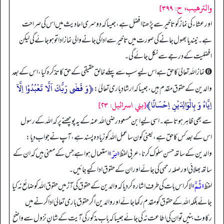
والترهيب، ح: ۳۹۹]
اور عشاء کی نماز کو تاخیر سے پڑھنا افضل ہے، جیسا کہ دوسری احادیث میں اس کی صراحت
ہے۔ نیند یا بھول جانے کی صورت میں تاخیر سے ادا کی جانے والی نماز ادا تو ہو جائے گی لیکن
افضلیت کے درجے سے نکل جائے گی۔
➏ نماز اللہ تعالیٰ کا حق ہے اس لیے سب سے پہلے خالق حقیقی کے حق کا تذکرہ کیا، اس کے بعد
﴿وَ قَضٰی رَبُّكَ اَلَّا تَعْبُدُوْا اِلَّآ
والدین کے حقوق مقدم ہیں، جیسا کہ ارشادِ باری تعالیٰ:
اِیَّاهُ وَ بِالْوَالِدَیْنِ اِحْسَانًا﴾
[بني اسرائيل: ۲۳]
سے بھی ظاہر ہوتا ہے۔ اسی لیے ابن مسعود رضی اللہ عنہ کے یہ پوچھنے پر کہ اللہ کے رسول
اس کے بعد کس کا حق ہے، یعنی کون سا عمل اللہ کو زیادہ پسند ہے، آپ نے جواب دیا:
«برّ»
والدین کے ساتھ حسن سلوک کرنا، عربی لفظ
استعمال ہوا ہے جس کے معنی ہیں کہ ان کے
ساتھ بھلائی اور صلہ رحمی کی جائے اور ان کے حقوق ادا کیے جائیں۔
«ثُمَّ»
لفظ
لا کر اس بات کی طرف اشارہ کر دیا کہ والدین کے حقوق کی آڑ میں حقوق اللہ کو ضائع نہ کیا
جائے بلکہ اللہ کے حقوق کو مقدم رکھا جائے اور والدین اگر حقوق باری تعالیٰ ادا کرنے میں
رکاوٹ بنیں تو ان کی اطاعت نہ کی جائے جیسا کہ باب مذکور کی آیت کے شانِ نزول سے واضح