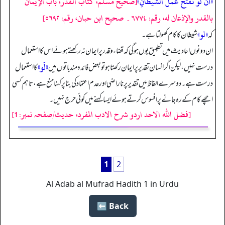
«أَنَّ لَوْ تَفْتَحُ عَمَلَ الشَّيْطَانِ»
[صحيح مسلم، كتاب القدر، باب الإيمان
بالقدر والإذعان له، رقم: ۶۷۷۴۔ صحيح ابن حبان، رقم: ۵۶۹۲]
«لو»
کہ
شیطان کا کام کھولتا ہے۔
ان دونوں احادیث میں تطبیق یوں ہو گی کہ قضاء وقدر پر ایمان نہ رکھتے ہوئے اس کا استعمال
«لَو»
درست نہیں، لیکن اگر انسان تقدیر پر ایمان رکھتا ہو تو بعض فائدہ مند باتوں میں
کا استعمال
درست ہے۔ دوسرے الفاظ میں تقدیر پر ناراضی اور عدم اعتماد کی بنا پر کہنا منع ہے، تاہم کسی
اچھے کام کے رہ جانے پر افسوس کرتے ہوئے ایسا کہنے میں کوئی حرج نہیں۔
[فضل اللہ الاحد اردو شرح الادب المفرد، حدیث/صفحہ نمبر: 1]
1
2
Al Adab al Mufrad Hadith 1 in Urdu
Back ⬅️