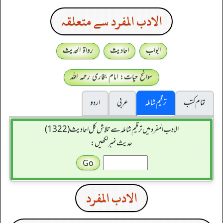
الادب المفرد سے متعلقہ
ابواب
احادیث
رواۃ الحدیث
سوانح حیات: امام بخاری رحمہ اللہ
تمام کتب
ترقیم شاملہ
عربی
اردو
الادب المفرد میں ترقیم شاملہ سے تلاش کل احادیث (1322)
حدیث نمبر لکھیں:
الادب المفرد