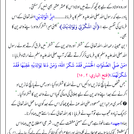
اور وہ اولاد کے لیے جو کچھ کرتے ہیں اولاد اس کا عشر عشیر بھی نہیں کر سکتی۔
«بِرُّ الْوَالِدَيْنِ»
یاد رہے کہ رسول اللہ صلی اللہ علیہ وسلم کا یہ فرمانا.......
اللہ تعالیٰ کے اس
﴿أَنِ اشْکُرْلِيْ وَلِوَالِدَیْكَ﴾
فرمان کی تفسیر ہے:
”
یعنی میرا شکر کرو اور اپنے والدین کا
بھی۔
“
ابن عیینہ رحمہ اللہ، اللہ تعالیٰ کے
”
شکر
“
اور والدین کے
”
شکر
“
میں فرق کرتے ہوئے رسول
اللہ صلی اللہ علیہ وسلم کا یہ فرمان ذکر کرتے تھے کہ آپ صلی اللہ علیہ وسلم نے ارشاد فرمایا:
«مَنْ صَلَّي الصَّلَوَاتِ الْخَمْسَ فَقَدْ شَكَرَ اللّٰهَ، وَمَنْ دَعَا لِوَالِدَيْهِ عَقِبَهَا فَقَدْ
شَكَرَلَهُمَا.»
[فتح الباري: ۲؍۱۵]
”
جس شخص نے پانچ نمازیں ادا کیں اس نے اللہ کا شکر ادا کیا، اور جس نے پانچ نمازیں اد
اکرنے کے بعد اپنے والدین کے لیے بھلائی کی دعا کی گویا اس نے والدین کا شکر ادا کیا۔
“
➐ تیسری مرتبہ ابن مسعود رضی اللہ عنہ نے پوچھا کہ اس کے بعدکون سا عمل اللہ تعالیٰ کے
نزدیک زیادہ محبوب ہے تو آپ نے فرمایا: پھر اللہ تعالیٰ کے راستے میں جہاد کرنا۔
«جهد»
جہاد
سے ماخوذ ہے جس کے معنی مشقت کے ہیں۔ شرعی اصطلاح میں جہاد اس
کوشش کو کہا جاتا ہے جو اعلائے کلمۃ اللہ اور احکامِ الٰہی کو نافذ کرنے کے لیے کی جائے۔ اس کی