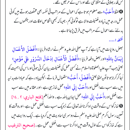
کس قدر بھلائی کے متلاشی تھے اور اس کے حریص تھے۔
«أَحَبُّ»
➍ لفظ
سے معلوم ہوتا ہے کہ اعمال کے مراتب فی نفسہ بھی مختلف ہوتے ہیں کوئی
عمل درجہ میں زیادہ فضیلت والا ہے تو کوئی کم، جیسا کہ کبھی اشخاص اوقات اور جگہوں کے
بدلنے سے اعمال کے مراتب میں فرق پڑ جاتا ہے۔
نقطہ: ....
«أَفْضَلُ الأَعْمَالِ
بعض روایات میں آیا ہے کہ آپ صلی اللہ علیہ وسلم نے ارشاد فرمایا:
إِيْمَانٌ بِاللّٰهِ»
«أَفْضَلُ الْأَعْمَالِ اِدْخَالُ السُّرُوْرِ عَلَي مُؤْمِنٍ»
اور بعض دفعہ فرمایا:
یعنی جب آپ علیہ الصلوٰۃ والسلام نے کسی عمل کی فضیلت بیان کرنی ہوتی اور اس کی اہمیت کو
«أَفْضَلُ، أَحَبُّ»
اُجاگر کرنا ہوتا تو یہ لفظ یعنی
استعمال فرماتے، لیکن یاد رہے کہ عبادات بدنیہ
«أَحَبُّ إِلَي اللّٰهِ»
میں سے سب سے افضل اور
عمل نماز ہی ہے، اور عقائد میں سے سب
«أَحَبُّ إِلَي اللّٰهِ»
[فتح الباري: ۲؍۱۴]
سے افضل اور
عمل ایمان باللہ ہے۔ واللہ أعلم
➎ نماز کو اس کے وقت پر ادا کرنا اللہ تعالیٰ کے نزدیک سب سے افضل عمل ہے، اور وقت کا
تعین رسول اکرم صلی اللہ علیہ وسلم نے دوسری احادیث میں کر دیا ہے۔ ایک روایت میں
[صحيح الترغيب
ہے کہ نماز کو اس کے اوّل وقت میں ادا کرنا سب سے افضل عمل ہے۔