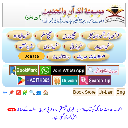
↩️
📌
🅰️
🧩
🔍
👥
🏠
Book Store
Ur-Latn
Eng
الحمدللہ! حدیث مبارک کی کتاب السنن الكبرى للبيهقي اردو عربی سرچ سہولت کے ساتھ
پیش کر دی گئی ہے۔