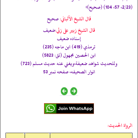
(2/23، 57، 104) (صحیح)»
قال الشيخ الألباني:
صحيح
قال الشيخ زبير على زئي:
ضعيف
إسناده ضعيف
ترمذي (419) ابن ماجه (235)
ابن الحصين مجهول (تق: 5823)
وللحديث شواهد ضعيفة،ويغني عنه حديث مسلم (723)
انوار الصحيفه، صفحه نمبر 53
الرواة الحديث: