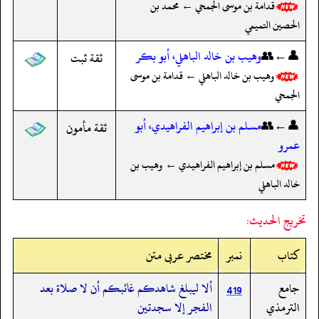
قدامة بن موسى الجمحي ← محمد بن
الحصين التميمي
👤←👥
وهيب بن خالد الباهلي، أبو بكر
ثقة ثبت
وهيب بن خالد الباهلي ← قدامة بن موسى
الجمحي
👤←👥
مسلم بن إبراهيم الفراهيدي، أبو
ثقة مأمون
عمرو
مسلم بن إبراهيم الفراهيدي ← وهيب بن
خالد الباهلي
تخريج الحديث:
کتاب
نمبر
مختصر عربی متن
جامع
ألا ليبلغ شاهدكم غائبكم أن لا صلاة بعد
419
الترمذي
الفجر إلا سجدتين