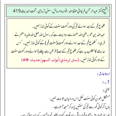
الشیخ ڈاکٹر عبد الرحمٰن فریوائی حفظ اللہ، فوائد و مسائل، سنن ترمذی، تحت الحديث 419
طلوع فجر کے بعد سوائے فجر کی دو رکعت سنت کے کوئی نماز نہیں۔
عبداللہ بن عمر رضی الله عنہما سے روایت ہے کہ رسول اللہ صلی الله علیہ وسلم نے
فرمایا:
”
طلوع فجر کے بعد سوائے دو رکعت (سنت فجر) کے کوئی نماز نہیں۔‏‏‏‏
“
اس
حدیث کا مطلب یہ ہے کہ طلوع فجر کے بعد (فرض سے پہلے) سوائے دو رکعت سنت
[سنن ترمذي/أبواب السهو/حدیث: 419]
کے اور کوئی نماز نہیں۔
اردو حاشہ:
1؎:
یعنی:
مستقل طور پر کوئی سنت نفل اس درمیان ثابت نہیں،
ہاں اگر کوئی گھر سے فجر کی سنتیں پڑھ کر مسجد آتا ہے،
اور جماعت میں ابھی وقت باقی ہے تو دو رکعت بطور تحیۃ المسجد کے پڑھ سکتا ہے،