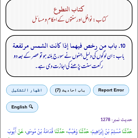
كتاب التطوع
کتاب: نوافل اور سنتوں کے احکام و مسائل
10. باب من رخص فيهما إذا كانت الشمس مرتفعة
باب: ان لوگوں کی دلیل جنہوں نے سورج بلند ہو تو عصر کے بعد دو
رکعت سنت پڑھنے کی اجازت دی ہے۔
Report Error
باب احادیث (7)
اظهار التشكيل
🔍 English
حدیث نمبر:
1278
حَدَّثَنَا
مُسْلِمُ بْنُ إِبْرَاهِيمَ
، حَدَّثَنَا
وُهَيْبٌ
، حَدَّثَنَا
قُدَامَةُ بْنُ مُوسَى
، عَنْ
أَيُّوبَ