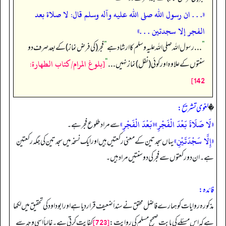
«. . . ان رسول الله صلى الله عليه وآله وسلم قال: ‏‏‏‏لا صلاة بعد
الفجر إلا سجدتين . . .»
”
. . . رسول اللہ صلی اللہ علیہ وسلم کا ارشاد ہے
”
فجر (کی فرض نماز) کے بعد صرف دو
[بلوغ المرام/كتاب الطهارة:
سنتوں کے علاوہ اور کوئی (نفل) نماز نہیں . . .
“
142]
�
لغوی تشریح:
«لَا صَلَاةَ بَعْدَ الْفَجْرِ»
«بَعْدَ الْفَجْرِ»
سے مراد طلوع فجر ہے۔
«إِلَّا سَجْدَتَيْنِ»
یہاں سجدتین کے معنی رکعتیں ہیں اور ایک نسخہ میں سجدتین کی جگہ رکعتین
ہے۔ ان دو رکعتوں سے فجر کی دو سنتیں مراد ہیں۔
فائدہ:
مذکورہ روایات کو ہمارے فاضل محقق نے سنداً ضعیف قرار دیا ہے اور ابوداود کی تحقیق میں لکھا
[723]
ہے کہ اس مسئلے کی بابت صحیح مسلم کی روايت:
کفایت کرتی ہے۔ غالباً اسی وجہ سے