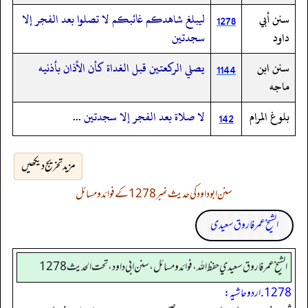
سنن أبي
ليبلغ شاهدكم غائبكم لا تصلوا بعد الفجر إلا
1278
داود
سجدتين
سنن ابن
يصلي الركعتين قبل الغداة كأن الأذان بأذنيه
1144
ماجه
بلوغ المرام
لا صلاة بعد الفجر إلا سجدتين ...
142
مزید تخریج دیکھیں
سنن ابوداود کی حدیث نمبر 1278 کے فوائد و مسائل
الشیخ عمر فاروق سعیدی
الشيخ عمر فاروق سعيدي حفظ الله، فوائد و مسائل، سنن ابي داود ، تحت الحديث 1278
1278. اردو حاشیہ: