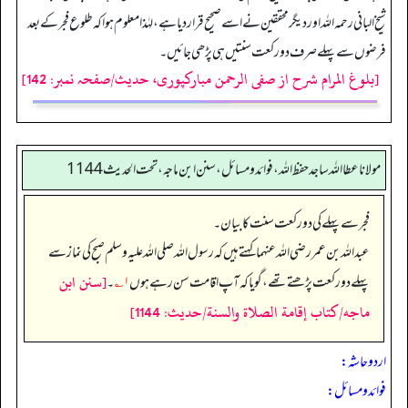
شیخ البانی رحمہ اللہ اور دیگر محققین نے اسے صحیح قرار دیا ہے، لہٰذا معلوم ہوا کہ طلوع فجر کے بعد
فرضوں سے پہلے صرف دو رکعت سنتیں ہی پڑھی جائیں۔
[بلوغ المرام شرح از صفی الرحمن مبارکپوری، حدیث/صفحہ نمبر: 142]
مولانا عطا الله ساجد حفظ الله، فوائد و مسائل، سنن ابن ماجه، تحت الحديث1144
فجر سے پہلے کی دو رکعت سنت کا بیان۔
عبداللہ بن عمر رضی اللہ عنہما کہتے ہیں کہ رسول اللہ صلی اللہ علیہ وسلم صبح کی نماز سے
[سنن ابن
پہلے دو رکعت پڑھتے تھے، گویا کہ آپ اقامت سن رہے ہوں
۱؎
۔
ماجه/كتاب إقامة الصلاة والسنة/حدیث: 1144]
اردو حاشہ:
فوائد و مسائل: