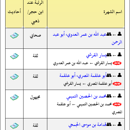
الرتبة عند
اسم الشهرة
ابن حجر/
أحاديث
ذهبي
👤←👥
عبد الله بن عمر العدوي، أبو عبد
صحابي
الرحمن
👤←👥
يسار القرشي
ثقة
يسار القرشي ← عبد الله بن عمر العدوي
👤←👥
أبو علقمة المصري، أبو علقمة
ثقة
أبو علقمة المصري ← يسار القرشي
👤←👥
محمد بن الحصين التميمي
مجهول
محمد بن الحصين التميمي ← أبو علقمة
المصري
👤←👥
قدامة بن موسى الجمحي
ثقة