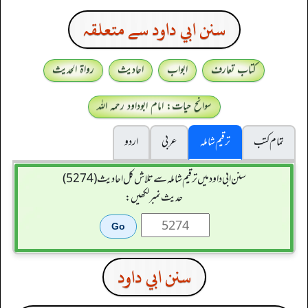
سنن ابي داود سے متعلقہ
کتاب تعارف
ابواب
احادیث
رواۃ الحدیث
سوانح حیات: امام ابوداود رحمہ اللہ
تمام کتب
ترقیم شاملہ
عربی
اردو
سنن ابي داود میں ترقیم شاملہ سے تلاش کل احادیث (5274)
حدیث نمبر لکھیں:
سنن ابي داود