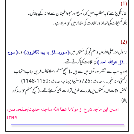
(1)
نماز ہلکی پڑھنے کا یہ مطلب نہیں کہ رکوع اور سجود اطمینان سے ادا نہ کیے جایئں۔
بلکہ تسبیحات کی تعداد اور تلاوت کی مقدار میں کمی مراد ہے۔
(2)
﴿سوره...قل ياايهاالكافرون﴾
﴿سوره
رسول اللہ صلی اللہ علیہ وسلم فجر کی سنتوں میں
اور
...قل هوالله احد﴾
کی تلاوت کیا کرتے تھے۔
او ر یہ سب سے مختصر سورتوں میں سے ہیں۔ (صحیح مسلم، صلاۃ المسافرین، باب استحباب
رکعتي سنة الفجر...، حدیث: 726 وسنن ابن ماجه، حدیث: 1150، 1148)
بعض اوقات ان رکعتوں میں قدرے طویل قراءت بھی کرلیتے تھے۔ (صحیح مسلم حوالہ مذکور
بالا)
[سنن ابن ماجہ شرح از مولانا عطا الله ساجد، حدیث/صفحہ نمبر:
1144]