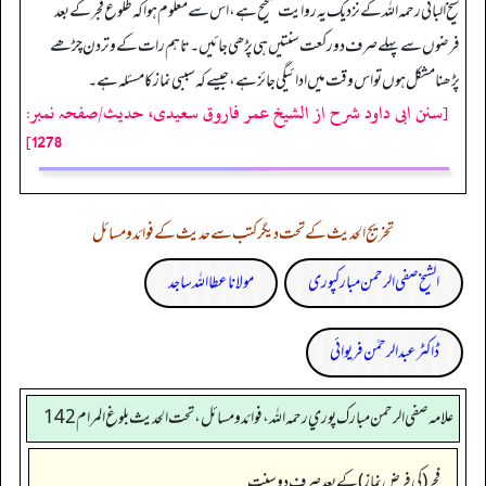
شیخ البانی رحمہ اللہ کے نزدیک یہ روایت صحیح ہے، اس سے معلوم ہوا کہ طلوع فجر کے بعد
فرضوں سے پہلے صرف دو رکعت سنتیں ہی پڑھی جائیں۔ تاہم رات کے وتر دن چڑھے
پڑھنا مشکل ہوں تو اس وقت میں ادائیگی جائز ہے، جیسے کہ سببی نماز کا مسئلہ ہے۔
[سنن ابی داود شرح از الشیخ عمر فاروق سعیدی، حدیث/صفحہ نمبر:
1278]
تخریج الحدیث کے تحت دیگر کتب سے حدیث کے فوائد و مسائل
الشیخ صفی الرحمن مبارکپوری
مولانا عطا اللہ ساجد
ڈاکٹر عبدالرحمٰن فریوائی
علامه صفي الرحمن مبارك پوري رحمه الله، فوائد و مسائل، تحت الحديث بلوغ المرام 142
فجر (کی فرض نماز) کے بعد صرف دو سنت