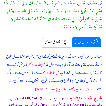
بْنِ حُصَيْنٍ
، عَنْ
أَبِي عَلْقَمَةَ
، عَنْ
يَسَارٍ
مَوْلَى ابْنِ عُمَرَ، قَالَ: رَآنِي
ابْنُ عُمَرَ
وَأَنَا
أُصَلِّي بَعْدَ طُلُوعِ الْفَجْرِ، فَقَالَ: يَا يَسَارُ، إِنَّ رَسُولَ اللَّهِ صَلَّى اللَّهُ عَلَيْهِ وَسَلَّمَ
خَرَجَ عَلَيْنَا وَنَحْنُ نُصَلِّي هَذِهِ الصَّلَاةَ، فَقَالَ:"لِيُبَلِّغْ شَاهِدُكُمْ غَائِبَكُمْ لَا
تُصَلُّوا بَعْدَ الْفَجْرِ إِلَّا سَجْدَتَيْنِ".
ڈاکٹر عبدالرحمٰن فریوائی
الشیخ عمر فاروق سعیدی
عبداللہ بن عمر رضی اللہ عنہما کے غلام یسار کہتے ہیں کہ
مجھے ابن عمر رضی اللہ عنہما نے فجر طلوع
ہونے کے بعد نماز پڑھتے دیکھا تو فرمایا: یسار! رسول اللہ
صلی اللہ علیہ وسلم
باہر نکل کر آئے، اور
ہم یہ نماز پڑھ رہے تھے، اس وقت آپ
صلی اللہ علیہ وسلم
نے فرمایا:
”
تم میں سے موجود لوگ
غیر حاضر لوگوں کو بتا دیں کہ فجر (طلوع) ہونے کے بعد فجر کی دو سنتوں کے علاوہ اور کوئی نماز نہ
[سنن ابي داود/كتاب التطوع /حدیث: 1278]
پڑھو۔‏‏‏‏
“
تخریج الحدیث دارالدعوہ:
«‏‏‏‏سنن الترمذی/الصلاة 194 (419)، سنن ابن
ماجہ/المقدمة 18(235)، (تحفة الأشراف: 8570)، وقد أخرجہ: مسند احمد