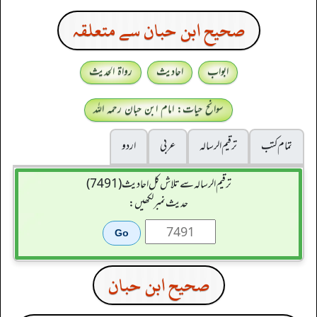
صحیح ابن حبان سے متعلقہ
ابواب
احادیث
رواۃ الحدیث
سوانح حیات: امام ابن حبان رحمہ اللہ
تمام کتب
ترقيم الرسالہ
عربی
اردو
ترقیم الرسالہ سے تلاش کل احادیث (7491)
حدیث نمبر لکھیں:
صحیح ابن حبان