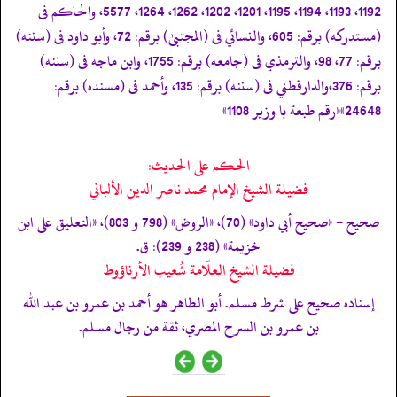
1192، 1193، 1194، 1195، 1201، 1202، 1262، 1264، 5577، والحاكم فى
(مستدركه) برقم: 605، والنسائي فى (المجتبیٰ) برقم: 72، وأبو داود فى (سننه)
برقم: 77، 98، والترمذي فى (جامعه) برقم: 1755، وابن ماجه فى (سننه)
برقم: 376،والدارقطني فى (سننه) برقم: 135، وأحمد فى (مسنده) برقم:
24648»
«رقم طبعة با وزير 1108»
الحكم على الحديث:
فضيلة الشيخ الإمام محمد ناصر الدين الألباني
صحيح - «صحيح أبي داود» (70)، «الروض» (798 و 803)، «التعليق على ابن
خزيمة» (238 و 239): ق.
فضيلة الشيخ العلّامة شُعيب الأرناؤوط
إسناده صحيح على شرط مسلم. أبو الطاهر هو أحمد بن عمرو بن عبد الله
بن عمرو بن السرح المصري، ثقة من رجال مسلم.