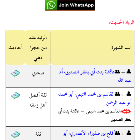
الرواة الحديث:
الرتبة عند
اسم الشهرة
ابن حجر/
أحاديث
ذهبي
👤←👥
عائشة بنت أبي بكر الصديق، أم
صحابي
عبد الله
👤←👥
القاسم بن محمد التيمي، أبو محمد،
ثقة أفضل
أبو عبد الرحمن
أهل زمانه
القاسم بن محمد التيمي ← عائشة بنت أبي
بكر الصديق
👤←👥
أفلح بن صفيراء الأنصاري، أبو
ثقة