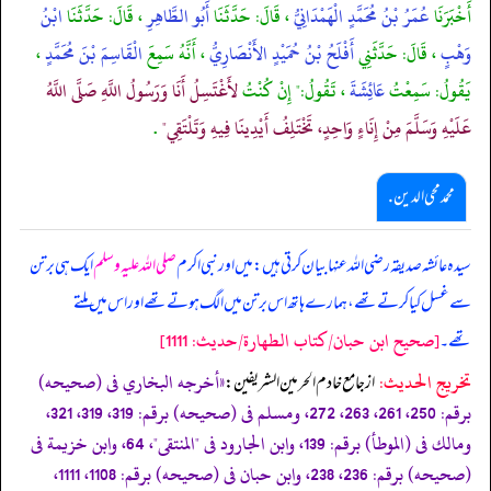
أَخْبَرَنَا
عُمَرُ بْنُ مُحَمَّدٍ الْهَمْدَانِيُّ
، قَالَ: حَدَّثَنَا
أَبُو الطَّاهِرِ
، قَالَ: حَدَّثَنَا
ابْنُ
وَهْبٍ
، قَالَ: حَدَّثَنِي
أَفْلَحُ بْنُ حُمَيْدٍ الأَنْصَارِيُّ
، أَنَّهُ سَمِعَ
الْقَاسِمَ بْنَ مُحَمَّدٍ
،
يَقُولُ: سَمِعْتُ
عَائِشَةَ
، تَقُولُ:" إِنْ كُنْتُ
لأَغْتَسِلُ أَنَا وَرَسُولُ اللَّهِ صَلَّى اللَّهُ
عَلَيْهِ وَسَلَّمَ مِنْ إِنَاءٍ وَاحِدٍ، تَخْتَلِفُ أَيْدِينَا فِيهِ وَتَلْتَقِي"
.
محمد محی الدین .
سیدہ عائشہ صدیقہ رضی اللہ عنہا بیان کرتی ہیں: میں اور نبی اکرم
صلی اللہ علیہ وسلم
ایک ہی برتن
سے غسل کیا کرتے تھے، ہمارے ہاتھ اس برتن میں الگ ہوتے تھے اور اس میں ملتے
[صحیح ابن حبان/كتاب الطهارة/حدیث: 1111]
تھے۔
تخریج الحدیث:
«أخرجه البخاري فى (صحيحه)
از جامع خادم الحرمين الشريفين:
برقم: 250، 261، 263، 272، ومسلم فى (صحيحه) برقم: 319، 319، 321،
ومالك فى (الموطأ) برقم: 139، وابن الجارود فى "المنتقى"، 64، وابن خزيمة فى
(صحيحه) برقم: 236، 238، وابن حبان فى (صحيحه) برقم: 1108، 1111،