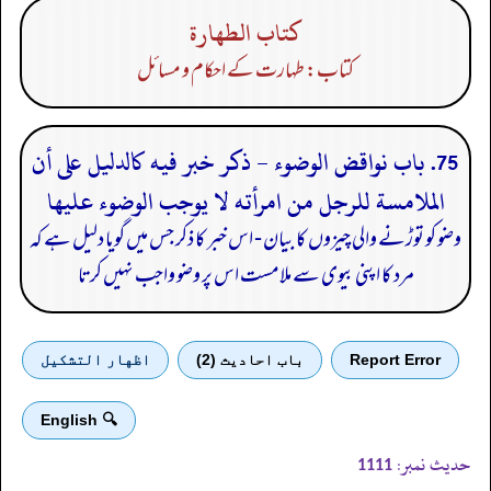
كتاب الطهارة
کتاب: طہارت کے احکام و مسائل
75. باب نواقض الوضوء - ذكر خبر فيه كالدليل على أن
الملامسة للرجل من امرأته لا يوجب الوضوء عليها
وضو کو توڑنے والی چیزوں کا بیان - اس خبر کا ذکر جس میں گویا دلیل ہے کہ
مرد کا اپنی بیوی سے ملامست اس پر وضو واجب نہیں کرتا
Report Error
باب احادیث (2)
اظهار التشكيل
🔍 English
حدیث نمبر:
1111