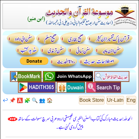
↩️
📌
🅰️
🧩
🔍
👥
🏠
Book Store
Ur-Latn
Eng
الحمدللہ! حدیث مبارک کی کتاب السنن الكبرى للبيهقي اردو عربی سرچ سہولت کے ساتھ
پیش کر دی گئی ہے۔