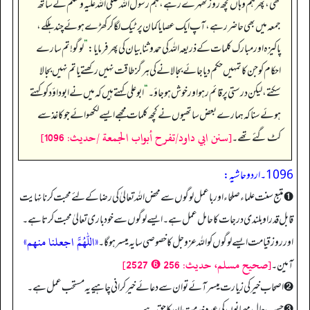
تھی، پھر ہم وہاں کچھ روز ٹھہرے رہے، ہم رسول اللہ صلی اللہ علیہ وسلم کے ساتھ
جمعہ میں بھی حاضر رہے، آپ ایک عصا یا کمان پر ٹیک لگا کر کھڑے ہوئے چند ہلکے،
پاکیزہ اور مبارک کلمات کے ذریعہ اللہ کی حمد و ثنا بیان کی پھر فرمایا:
”
لوگو! تم سارے
احکام کو جن کا تمہیں حکم دیا جائے بجا لانے کی ہرگز طاقت نہیں رکھتے یا تم نہیں بجا لا
سکتے، لیکن درستی پر قائم رہو اور خوش ہو جاؤ۔‏‏‏‏
“
ابوعلی کہتے ہیں کہ میں نے ابوداؤد کو کہتے
ہوئے سنا کہ ہمارے بعض ساتھیوں نے کچھ کلمات مجھے ایسے لکھوائے جو کاغذ سے
[سنن ابي داود/تفرح أبواب الجمعة /حدیث: 1096]
کٹ گئے تھے۔
1096۔ اردو حاشیہ:
➊ متبع سنت علماء صلحاء اور باعمل لوگوں سے محض اللہ تعالیٰ کی رضا کے لئے محبت کرنا نہایت
قابل قدر او بلندی درجات کا حامل عمل ہے۔ ایسے لوگوں سے خود باری تعالیٰ محبت کرتا ہے۔
«اللهم اجعلنا منهم»
اور روز قیامت ایسے لوگوں کو اللہ عزوجل کا خصوصی سایہ میسر ہو گا۔
[صحيح مسلم، حديث: 256 ➏ 2527]
آمین۔
➋ اصحاب خیر کی زیارت میسر آئے تو ان سے دعائے خیر کرانی چاہیے یہ مستحب عمل ہے۔
➌ حسب حال مہمانوں کی عمدہ خدمت ان کا حق ہے۔