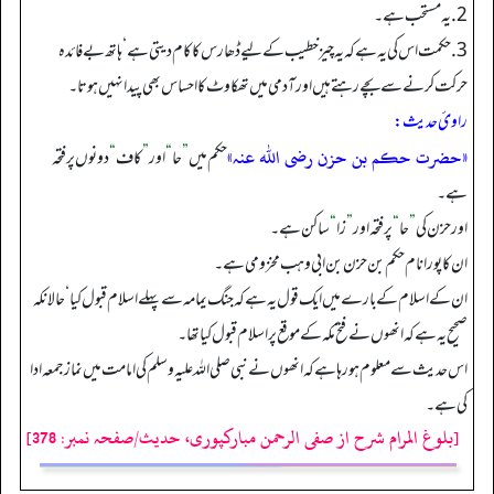
2.یہ مستحب ہے۔
3. حکمت اس کی یہ ہے کہ یہ چیز خطیب کے لیے ڈھارس کا کام دیتی ہے‘ ہاتھ بے فائدہ
حرکت کرنے سے بچے رہتے ہیں اور آدمی میں تھکاوٹ کا احساس بھی پیدا نہیں ہوتا۔
راویٔ حدیث:
«حضرت حکم بن حزن رضی اللہ عنہ»
‏‏‏‏ حکم میں
”
حا
“
اور
”
کاف
“
دونوں پر فتحہ
ہے۔
اور حزن کی
”
حا
“
پر فتحہ اور
”
زا
“
ساکن ہے۔
ان کا پورا نام حکم بن حزن بن ابی وہب مخزومی ہے۔
ان کے اسلام کے بارے میں ایک قول یہ ہے کہ جنگ یمامہ سے پہلے اسلام قبول کیا‘ حالانکہ
صحیح یہ ہے کہ انھوں نے فتح مکہ کے موقع پر اسلام قبول کیا تھا۔
اس حدیث سے معلوم ہو رہا ہے کہ انھوں نے نبی صلی اللہ علیہ وسلم کی امامت میں نماز جمعہ ادا
کی ہے۔
[بلوغ المرام شرح از صفی الرحمن مبارکپوری، حدیث/صفحہ نمبر: 378]