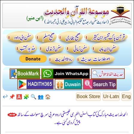
↩️
📌
🅰️
🧩
🔍
👥
🏠
Book Store
Ur-Latn
Eng
الحمدللہ! حدیث مبارک کی کتاب السنن الكبرى للبيهقي اردو عربی سرچ سہولت کے ساتھ
پیش کر دی گئی ہے۔