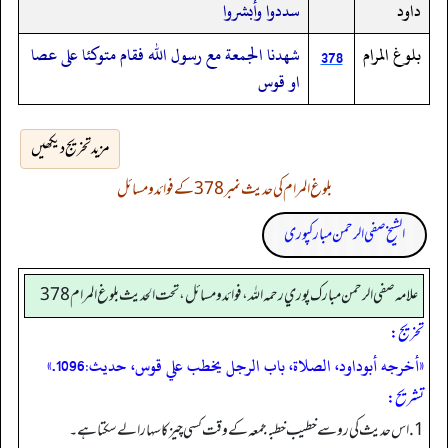
داود
سددوا وأبشروا
بلوغ المرام
شهدنا الجمعة مع رسول الله فقام متوكئا على عصا
378
او قوس
مزید تخریج دیکھیں
بلوغ المرام کی حدیث نمبر 378 کے فوائد و مسائل
الشیخ صفی الرحمن مبارکپوری
علامه صفي الرحمن مبارك پوري رحمه الله، فوائد و مسائل، تحت الحديث بلوغ المرام 378
تخریج:
«أخرجه أبوداود، الصلاة، باب الرجل يخطب علي قوس، حديث:1096.»
تشریح:
1. اس حدیث کی رو سے خطیب خطبۂجمعہ کے وقت کسی چیز کا سہارا لے سکتا ہے۔