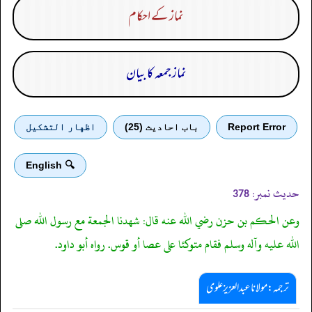
نماز کے احکام
نماز جمعہ کا بیان
Report Error
باب احادیث (25)
اظهار التشكيل
🔍 English
حدیث نمبر:
378
وعن الحكم بن حزن رضي الله عنه قال: شهدنا الجمعة مع رسول الله صلى
الله عليه وآله وسلم فقام متوكئا على عصا أو قوس. رواه أبو داود.
ترجمہ:مولانا عبدالعزیز علوی