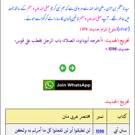
سیدنا حکم بن حزن رضی اللہ عنہ سے مروی ہے کہ
ہم نبی کریم
صلی اللہ علیہ وسلم
کے ساتھ جمعہ
میں حاضر تھے۔ آپ
صلی اللہ علیہ وسلم
لاٹھی یا کمان کا سہارا لے کر کھڑے ہوئے۔
(ابوداؤد)
[بلوغ المرام/حدیث: 378]
تخریج الحدیث:
«أخرجه أبوداود، الصلاة، باب الرجل يخطب علي قوس،
حديث:1096.»
تخريج الحديث:
کتاب
نمبر
مختصر عربی متن
سنن أبي
لن تطيقوا أو لن تفعلوا كل ما أمرتم به ولكن
1096