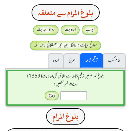
بلوغ المرام سے متعلقہ
ابواب
احادیث
رواۃ الحدیث
سوانح حیات: حافظ ابن حجر عسقلانی رحمہ اللہ
تمام کتب
ترقیم شاملہ
عربی
اردو
بلوغ المرام میں ترقیم شاملہ سے تلاش کل احادیث (1359)
حدیث نمبر لکھیں:
بلوغ المرام