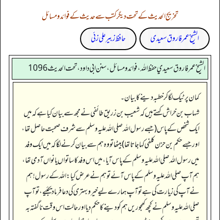
تخریج الحدیث کے تحت دیگر کتب سے حدیث کے فوائد و مسائل
الشیخ عمر فاروق سعیدی
حافظ زبیر علی زئی
الشيخ عمر فاروق سعيدي حفظ الله، فوائد و مسائل، سنن ابي داود ، تحت الحديث 1096
کمان پر ٹیک لگا کر خطبہ دینے کا بیان۔
شہاب بن خراش کہتے ہیں کہ شعیب بن زریق طائفی نے مجھ سے بیان کیا ہے کہ میں
ایک شخص کے پاس (جسے رسول اللہ صلی اللہ علیہ وسلم سے شرف صحبت حاصل تھا،
اور جسے حکم بن حزن کلفی کہا جاتا تھا) بیٹھا تو وہ ہم سے بیان کرنے لگا کہ میں ایک وفد
میں رسول اللہ صلی اللہ علیہ وسلم کے پاس آیا، میں اس وفد کا ساتواں یا نواں آدمی تھا،
ہم آپ صلی اللہ علیہ وسلم کے پاس آئے تو ہم نے عرض کیا: اللہ کے رسول! ہم
نے آپ کی زیارت کی ہے تو آپ ہمارے لیے خیر و بہتری کی دعا فرما دیجئیے، تو آپ
صلی اللہ علیہ وسلم نے کچھ کھجوریں ہم کو دینے کا حکم دیا اور حالت اس وقت ناگفتہ بہ