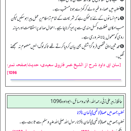
➍ خطبہ میں عصاء وغیرہ لے کر کھڑے ہونا مستحب ہے۔
➎ عام انسانوں کے لئے ناممکن ہے کہ شریعت کے تمام تر احکام پر عمل پیرا ہو سکیں لیکن
حسب امکان غفلت و کسل مندی سے پرہیز کرنا چاہیے۔ اعمال صالحہ پر استقامت اور میانہ
روی کو معمول بنانا ضرور ی ہے۔
➏ محدثین اپنی شخصی فروگزاشتیں بھی بیان کر دیا کرتے تھے تاکہ لوگ انہیں معصوم نہ سمجھنے
لگیں۔
[سنن ابی داود شرح از الشیخ عمر فاروق سعیدی، حدیث/صفحہ نمبر:
1096]
حافظ زبير على زئي رحمه الله، فوائد و مسائل، ابوداود 1096
خطبۂ جمعہ میں عصا (لاٹھی) یا کمان پکڑنا
خطبۂ جمعہ میں عصا (لاٹھی) یا کمان پکڑنا رسول اللہ صلی اللہ علیہ وسلم سے ثابت ہے۔