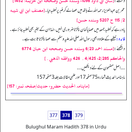
[سنن ابي داود 1096، وسنده حسن وصححه ابن خزيمة: 1452]
دیکھئے:
[مصنف ابن ابي شيبه
عمر بن عبدالعزیز رحمہ اللہ نے ہاتھ میں عصا لے کر منبر پر خطبہ دیا۔
2/ 115 ح 5207 وسنده حسن]
یاد رہے کہ خطبۂ جمعہ میں عصا یا کمان پکڑنا ضروری نہیں، لہٰذا ان کے بغیر بھی خطبہ جائز ہے۔
فائدہ:
خطبے کے علاوہ بھی رسول اللہ صلی اللہ علیہ وسلم سے عصا پکڑنا ثابت ہے۔
[مسند احمد 6/23 وسنده حسن وصححه ابن حبان 6774
دیکھئے:
والحاكم 2/285، 4/425۔ 426 ووافقه الذهبي۔]
. . . اصل مضمون کے لئے دیکھیں . . .
ماہنامہ الحدیث شمارہ 75 صفحہ 17 اور علمی مقالات جلد 3 صفحہ 157
[ماہنامہ الحدیث حضرو، حدیث/صفحہ نمبر: 157]
377
378
379
Bulughul Maram Hadith 378 in Urdu