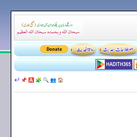
↩️
📌
🅰️
🧩
🔍
👥
🏠