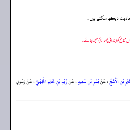
ہ احادیث دیکھ سکتے ہیں۔
يْرِ بْنِ الْأَشَجِّ
، عَنْ
بُسْرِ بْنِ سَعِيدٍ
، عَنْ
زَيْدِ بْنِ خَالِدٍ الْجُهَنِيِّ
، عَنْ رَسُولِ