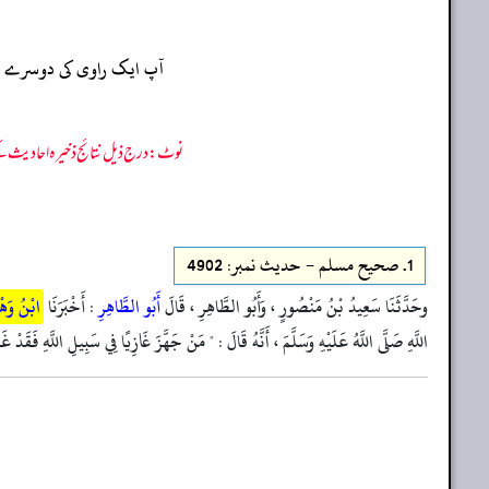
آپ ایک راوی کی دوسرے راو
نوٹ: درج ذیل نتائج ذخیرہ احادیث کے 75 فیصد ڈیٹا سے منتخب کیے گئے ہیں، یعنی ان راوی پر مزید احادیث بھی موجود ہو سکتی ہیں، اس لیے ان نتائج کو ابتدائی (اندازاً)
1.
صحيح مسلم - حدیث نمبر: 4902
وحَدَّثَنَا سَعِيدُ بْنُ مَنْصُورٍ ، وَأَبُو الطَّاهِرِ ، قَالَ
أَبُو الطَّاهِرِ
: أَخْبَرَنَا
ابْنُ وَ
اللَّهِ صَلَّى اللَّهُ عَلَيْهِ وَسَلَّمَ ، أَنَّهُ قَالَ : " مَنْ جَهَّزَ غَازِيًا فِي سَبِيلِ اللَّهِ فَقَدْ غَ