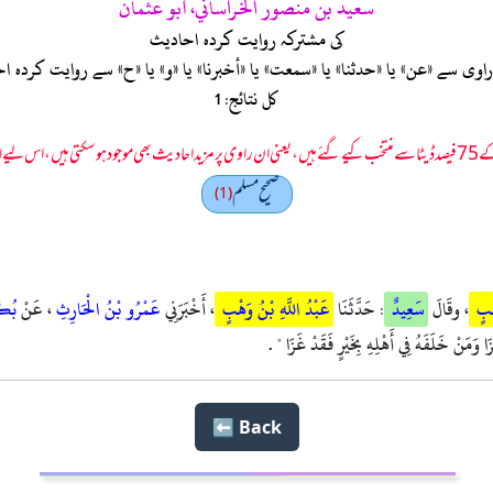
سعيد بن منصور الخراساني، أبو عثمان
کی مشترکہ روایت کردہ احادیث
ی سے «عن» یا «حدثنا» یا «سمعت» یا «أخبرنا» یا «و» یا «ح» سے روایت کرد
کل نتائج: 1
 سمجھا جائے۔
صحيح مسلم
(1)
هْبٍ
، وقَالَ
سَعِيدٌ
: حَدَّثَنَا
عَبْدُ اللَّهِ بْنُ وَهْبٍ
، أَخْبَرَنِي
عَمْرُو بْنُ الْحَارِثِ
، عَنْ
بُكَ
زَا وَمَنْ خَلَفَهُ فِي أَهْلِهِ بِخَيْرٍ فَقَدْ غَزَا " .
Back ⬅️