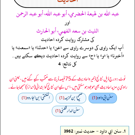
عبد الله بن لهيعة الحضرمي، أبو عبد الله، أبو عبد الرحمن
اور
الليث بن سعد الفهمي، أبو الحارث
کی مشترکہ روایت کردہ احادیث
آپ ایک راوی کی دوسرے راوی سے «عن» یا «حدثنا» یا «سمعت» یا
«أخبرنا» یا «و» یا «ح» سے روایت کردہ احادیث دیکھ سکتے ہیں۔
کل نتائج: 4
نوٹ: درج ذیل نتائج ذخیرہ احادیث کے 75 فیصد ڈیٹا سے منتخب کیے گئے ہیں، یعنی ان
راوی پر مزید احادیث بھی موجود ہو سکتی ہیں، اس لیے ان نتائج کو ابتدائی (اندازاً) سمجھا جائے۔
سنن ابي داود
صحيح ابن خزيمه
المنتقى ابن الجارود
(1)
(1)
(1)
سنن الدارقطني
(1)
1.
سنن ابي داود - حدیث نمبر: 3962