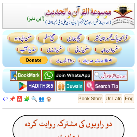
↩️
📌
🅰️
🧩
🔍
👥
🏠
Book Store
Ur-Latn
Eng
دو راویوں کی مشترکہ روایت کردہ
احادیث