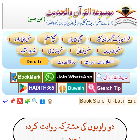
↩️
📌
🅰️
🧩
🔍
👥
🏠
Book Store
Ur-Latn
Eng
دو راویوں کی مشترکہ روایت کردہ
احادیث