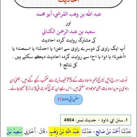
عبد الله بن وهب القرشي، أبو محمد
اور
سعيد بن عبد الرحمن الكناني
کی مشترکہ روایت کردہ احادیث
آپ ایک راوی کی دوسرے راوی سے «عن» یا «حدثنا» یا «سمعت» یا
«أخبرنا» یا «و» یا «ح» سے روایت کردہ احادیث دیکھ سکتے ہیں۔
کل نتائج: 1
نوٹ: درج ذیل نتائج ذخیرہ احادیث کے 75 فیصد ڈیٹا سے منتخب کیے گئے ہیں، یعنی ان
راوی پر مزید احادیث بھی موجود ہو سکتی ہیں، اس لیے ان نتائج کو ابتدائی (اندازاً) سمجھا جائے۔
سنن ابي داود
(1)
1.
سنن ابي داود - حدیث نمبر: 4904
حَدَّثَنَا
أَحْمَدُ بْنُ صَالِحٍ
، حَدَّثَنَا
عَبْدُ اللَّهِ بْنُ وَهْبٍ
، قَالَ : أَخْبَرَنِي
سَعِيدُ بْنُ