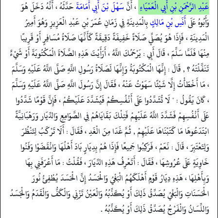
عَبْدِ الرَّحْمَنِ بْنِ أَبِي الْعَمْيَاءِ
، أَنَّ
سَهْلَ بْنَ أَبِي أُمَامَةَ
حَدَّثَهُ ، أَنَّهُ دَخَلَ هُوَ
وَأَبُوهُ عَلَى
أَنَسِ بْنِ مَالِكٍ
بِالْمَدِينَةِ فِي زَمَانِ عُمَرَ بْنِ عَبْدِ الْعَزِيزِ وَهُوَ أَمِيرُ
الْمَدِينَةِ ، فَإِذَا هُوَ يُصَلِّي صَلَاةً خَفِيفَةً دَقِيقَةً كَأَنَّهَا صَلَاةُ مُسَافِرٍ أَوْ قَرِيبًا
مِنْهَا فَلَمَّا سَلَّمَ ، قَالَ أَبِي : يَرْحَمُكَ اللَّهُ ، أَرَأَيْتَ هَذِهِ الصَّلَاةَ الْمَكْتُوبَةَ أَوْ شَيْءٌ
تَنَفَّلْتَهُ ؟ , قَالَ : إِنَّهَا الْمَكْتُوبَةُ وَإِنَّهَا لَصَلَاةُ رَسُولِ اللَّهِ صَلَّى اللَّهُ عَلَيْهِ وَسَلَّمَ
، مَا أَخْطَأْتُ إِلَّا شَيْئًا سَهَوْتُ عَنْهُ ، فَقَالَ إِنَّ رَسُولَ اللَّهِ صَلَّى اللَّهُ عَلَيْهِ وَسَلَّمَ
، كَانَ يَقُولُ : " لَا تُشَدِّدُوا عَلَى أَنْفُسِكُمْ فَيُشَدَّدَ عَلَيْكُمْ ، فَإِنَّ قَوْمًا شَدَّدُوا
عَلَى أَنْفُسِهِمْ فَشَدَّدَ اللَّهُ عَلَيْهِمْ فَتِلْكَ بَقَايَاهُمْ فِي الصَّوَامِعِ وَالدِّيَار وَرَهْبَانِيَّةً
ابْتَدَعُوهَا مَا كَتَبْنَاهَا عَلَيْهِمْ , ثُمَّ غَدَا مِنَ الْغَدِ ، فَقَالَ : أَلَا تَرْكَبُ لِتَنْظُرَ
وَلِتَعْتَبِرَ ، قَالَ : نَعَمْ ، فَرَكِبُوا جَمِيعًا فَإِذَا هُمْ بِدِيَارٍ بَادَ أَهْلُهَا وَانْقَضَوْا وَفَنُوا
خَاوِيَةٍ عَلَى عُرُوشِهَا ، فَقَالَ : أَتَعْرِفُ هَذِهِ الدِّيَارَ ، فَقُلْتُ : مَا أَعْرَفَنِي بِهَا
وَبِأَهْلِهَا ، هَذِهِ دِيَارُ قَوْمٍ أَهْلَكَهُمُ الْبَغْيُ وَالْحَسَدُ إِنَّ الْحَسَدَ يُطْفِئُ نُورَ
الْحَسَنَاتِ وَالْبَغْيُ يُصَدِّقُ ذَلِكَ أَوْ يُكَذِّبُهُ وَالْعَيْنُ تَزْنِي وَالْكَفُّ وَالْقَدَمُ وَالْجَسَدُ
وَاللِّسَانُ وَالْفَرْجُ يُصَدِّقُ ذَلِكَ أَوْ يُكَذِّبُهُ .