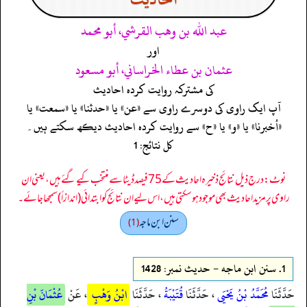
عبد الله بن وهب القرشي، أبو محمد
اور
عثمان بن عطاء الخراساني، أبو مسعود
کی مشترکہ روایت کردہ احادیث
آپ ایک راوی کی دوسرے راوی سے «عن» یا «حدثنا» یا «سمعت» یا
«أخبرنا» یا «و» یا «ح» سے روایت کردہ احادیث دیکھ سکتے ہیں۔
کل نتائج: 1
نوٹ: درج ذیل نتائج ذخیرہ احادیث کے 75 فیصد ڈیٹا سے منتخب کیے گئے ہیں، یعنی ان
راوی پر مزید احادیث بھی موجود ہو سکتی ہیں، اس لیے ان نتائج کو ابتدائی (اندازاً) سمجھا جائے۔
سنن ابن ماجه
(1)
1.
سنن ابن ماجه - حدیث نمبر: 1428
حَدَّثَنَا
مُحَمَّدُ بْنُ يَحْيَى
، حَدَّثَنَا
قُتَيْبَةُ
، حَدَّثَنَا
ابْنُ وَهْبٍ
، عَنْ
عُثْمَانَ بْنِ