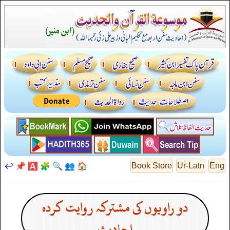
↩️
📌
🅰️
🧩
🔍
👥
🏠
Book Store
Ur-Latn
Eng
دو راویوں کی مشترکہ روایت کردہ
احادیث