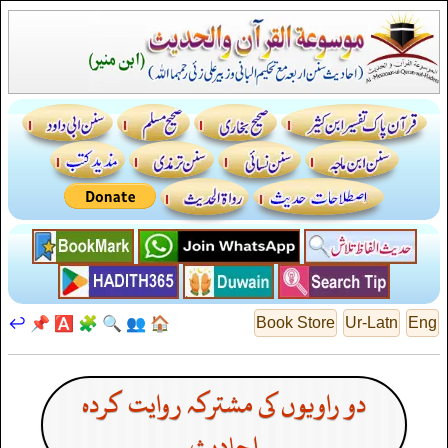
↩️
📌
🅰️
🧩
🔍
👥
🏠
Book Store
Ur-Latn
Eng
دو راویوں کی مشترکہ روایت کردہ
احادیث