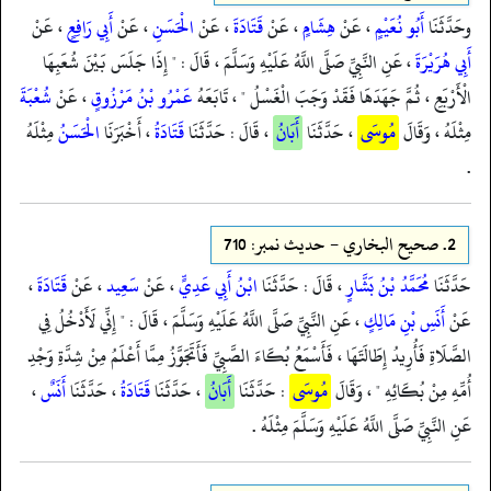
وحَدَّثَنَا
أَبُو نُعَيْمٍ
، عَنْ
هِشَامٍ
، عَنْ
قَتَادَةَ
، عَنْ
الْحَسَنِ
، عَنْ
أَبِي رَافِعٍ
، عَنْ
أَبِي هُرَيْرَةَ
، عَنِ النَّبِيِّ صَلَّى اللَّهُ عَلَيْهِ وَسَلَّمَ ، قَالَ : " إِذَا جَلَسَ بَيْنَ شُعَبِهَا
الْأَرْبَعِ ، ثُمَّ جَهَدَهَا فَقَدْ وَجَبَ الْغَسْلُ " ، تَابَعَهُ
عَمْرُو بْنُ مَرْزُوقٍ
، عَنْ
شُعْبَةَ
مِثْلَهُ ، وَقَالَ
مُوسَى
، حَدَّثَنَا
أَبَانُ
، قَالَ : حَدَّثَنَا
قَتَادَةُ
، أَخْبَرَنَا
الْحَسَنُ
مِثْلَهُ
.
2.
صحيح البخاري - حدیث نمبر: 710
حَدَّثَنَا
مُحَمَّدُ بْنُ بَشَّارٍ
، قَالَ : حَدَّثَنَا
ابْنُ أَبِي عَدِيٍّ
، عَنْ
سَعِيد
، عَنْ
قَتَادَةَ
،
عَنْ
أَنَسِ بْنِ مَالِكٍ
، عَنِ النَّبِيِّ صَلَّى اللَّهُ عَلَيْهِ وَسَلَّمَ ، قَالَ : " إِنِّي لَأَدْخُلُ فِي
الصَّلَاةِ فَأُرِيدُ إِطَالَتَهَا ، فَأَسْمَعُ بُكَاءَ الصَّبِيِّ فَأَتَجَوَّزُ مِمَّا أَعْلَمُ مِنْ شِدَّةِ وَجْدِ
أُمِّهِ مِنْ بُكَائِهِ " ، وَقَالَ
مُوسَى
: حَدَّثَنَا
أَبَانُ
، حَدَّثَنَا
قَتَادَةُ
، حَدَّثَنَا
أَنَسٌ
،
عَنِ النَّبِيِّ صَلَّى اللَّهُ عَلَيْهِ وَسَلَّمَ مِثْلَهُ .