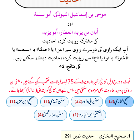
موسى بن إسماعيل التبوذكي، أبو سلمة
اور
أبان بن يزيد العطار، أبو يزيد
کی مشترکہ روایت کردہ احادیث
آپ ایک راوی کی دوسرے راوی سے «عن» یا «حدثنا» یا «سمعت» یا
«أخبرنا» یا «و» یا «ح» سے روایت کردہ احادیث دیکھ سکتے ہیں۔
کل نتائج: 42
نوٹ: درج ذیل نتائج ذخیرہ احادیث کے 75 فیصد ڈیٹا سے منتخب کیے گئے ہیں، یعنی ان
راوی پر مزید احادیث بھی موجود ہو سکتی ہیں، اس لیے ان نتائج کو ابتدائی (اندازاً) سمجھا جائے۔
صحيح البخاري
سنن ابي داود
سنن ترمذي
صحيح ابن خزيمه
(1)
(1)
(32)
(3)
المنتقى ابن الجارود
سنن الدارقطني
(4)
(1)
1.
صحيح البخاري - حدیث نمبر: 291