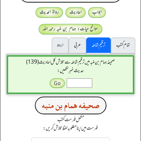
ابواب
احادیث
رواۃ الحدیث
سوانح حیات: ہمام بن منبہ رحمہ اللہ
تمام کتب
ترقیم شاملہ
عربی
اردو
صحیفہ ہمام بن منبہ میں ترقیم شاملہ سے تلاش کل احادیث (139)
حدیث نمبر لکھیں:
صحيفه همام بن منبه
مکمل فہرست کتب
فہرست میں اپنا مطلوبہ لفظ تلاش کریں: