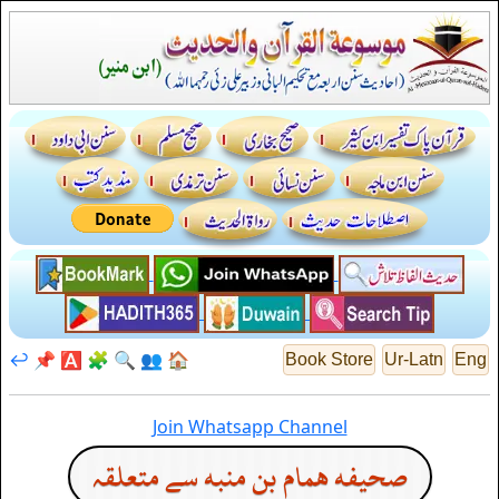
↩️
📌
🅰️
🧩
🔍
👥
🏠
Book Store
Ur-Latn
Eng
Join Whatsapp Channel
صحيفه همام بن منبه سے متعلقہ