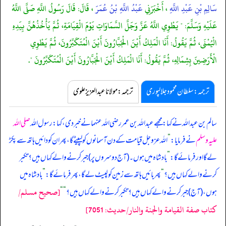
سَالِمِ بْنِ عَبْدِ اللَّهِ
، أَخْبَرَنِي
عَبْدُ اللَّهِ بْنُ عُمَرَ
، قَالَ: قَالَ رَسُولُ اللَّهِ صَلَّى اللَّهُ
عَلَيْهِ وَسَلَّمَ: " يَطْوِي اللَّهُ عَزَّ وَجَلَّ السَّمَاوَاتِ يَوْمَ الْقِيَامَةِ، ثُمَّ يَأْخُذُهُنَّ بِيَدِهِ
الْيُمْنَى، ثُمَّ يَقُولُ: أَنَا الْمَلِكُ أَيْنَ الْجَبَّارُونَ أَيْنَ الْمُتَكَبِّرُونَ، ثُمَّ يَطْوِي
الْأَرَضِينَ بِشِمَالِهِ، ثُمَّ يَقُولُ: أَنَا الْمَلِكُ أَيْنَ الْجَبَّارُونَ أَيْنَ الْمُتَكَبِّرُونَ ".
ترجمہ:سلطان محمود جلالپوری
ترجمہ:مولانا عبدالعزیز علوی
سالم بن عبداللہ نے کہا: مجھے عبداللہ بن عمر رضی اللہ عنہما نے خبر دی، کہا: رسول اللہ
صلی اللہ
علیہ وسلم
نے فرمایا:
”
اللہ عزوجل قیامت کے دن آسمانوں کو لپیٹے گا، پھر ان کو دائیں ہاتھ سے پکڑ
لے گا اور فرمائے گا:
”
بادشاہ میں ہوں۔ (آج دوسروں پر) جبر کرنے والے کہاں ہیں؟ تکبر
کرنے والے کہاں ہیں؟
“
پھر بائیں ہاتھ سے زمین کو لپیٹ لے گا، پھر فرمائے گا:
”
بادشاہ میں
[صحيح مسلم/
ہوں، (آج) جبر کرنے والے کہاں ہیں؟ تکبر کرنے والے کہاں ہیں؟
“
“
كتاب صفة القيامة والجنة والنار/حدیث: 7051]