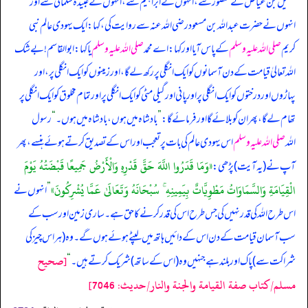
فضیل بن عیاض نے منصور سے، انہوں نے ابراہیم سے، انہوں نے عبیدہ سلمانی سے اور
انہوں نے حضرت عبداللہ بن مسعود رضی اللہ عنہ سے روایت کی، کہا: ایک یہودی عالم نبی
کریم
صلی اللہ علیہ وسلم
کے پاس آیا اور کہا: اے محمد
صلی اللہ علیہ وسلم
یا کہا: ابوالقاسم! بے شک
اللہ تعالیٰ قیامت کے دن آسمانوں کو ایک انگلی پر رکھ لے گا، اور زمینوں کو ایک انگلی پر، اور
پہاڑوں اور درختوں کو ایک انگلی پر اور پانی اور گیلی مٹی کو ایک انگلی پر اور تمام مخلوق کو ایک انگلی پر
تھام لے گا، پھر ان کو بلائے گا اور فرمائے گا:
”
بادشاہ میں ہوں، بادشاہ میں ہوں۔
“
رسول
اللہ
صلی اللہ علیہ وسلم
اس یہودی عالم کی بات پر تعجب اور اس کے تصدیق کرتے ہوئے ہنسے، پھر
«وَمَا قَدَرُوا اللَّهَ حَقَّ قَدْرِهِ وَالْأَرْضُ جَمِيعًا قَبْضَتُهُ يَوْمَ
آپ نے (یہ آیت) پڑھی:
الْقِيَامَةِ وَالسَّمَاوَاتُ مَطْوِيَّاتٌ بِيَمِينِهِ ۚ سُبْحَانَهُ وَتَعَالَىٰ عَمَّا يُشْرِكُونَ»
”
انہوں نے
اس طرح اللہ کی قدر نہیں کی جس طرح اس کی قدر کرنے کا حق ہے۔ ساری زمین اور سب کے
سب آسمان قیامت کے دن اس کے دائیں ہاتھ میں لپٹے ہوئے ہوں گے۔ وہ (ہر اس چیز کی
[صحيح
شراکت سے) پاک اور بلند ہے جنہیں وہ (اس کے ساتھ) شریک کرتے ہیں۔
“
مسلم/كتاب صفة القيامة والجنة والنار/حدیث: 7046]