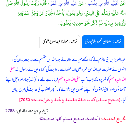
عَنْ
عُبَيْدِ اللَّهِ بْنِ مِقْسَمٍ
، عَنْ
عَبْدِ اللَّهِ بْنِ عُمَرَ
، قَالَ: رَأَيْتُ رَسُولَ اللَّهِ صَلَّى
اللَّهُ عَلَيْهِ وَسَلَّمَ عَلَى الْمِنْبَرِ، وَهُوَ يَقُولُ: يَأْخُذُ الْجَبَّارُ عَزَّ وَجَلَّ سَمَاوَاتِهِ
وَأَرَضِيهِ بِيَدَيْهِ ثُمَّ ذَكَرَ نَحْوَ حَدِيثِ يَعْقُوبَ.
ترجمہ:سلطان محمود جلالپوری
ترجمہ:مولانا عبدالعزیز علوی
عبدالعزیز بن ابی حازم نے کہا: مجھے میرے والد نے عبیداللہ بن مقسم سے حدیث بیان کی،
انہوں نے حضرت عبداللہ بن عمر رضی اللہ عنہما سے روایت کی، کہا: میں نے رسول اللہ
صلی
اللہ علیہ وسلم
کو منبر پر دیکھا جب آپ
صلی اللہ علیہ وسلم
فرما رہے تھے:
”
(اللہ) جبار عزوجل اپنے
آسمانوں اور اپنی زمینوں کو اپنے ہاتھوں میں پکڑ لے گا۔
“
پھر یعقوب کی حدیث کی طرح بیان
[صحيح مسلم/كتاب صفة القيامة والجنة والنار/حدیث: 7053]
کیا۔
ترقیم فوادعبدالباقی:
2788
تخریج الحدیث:
«أحاديث صحيح مسلم كلها صحيحة»