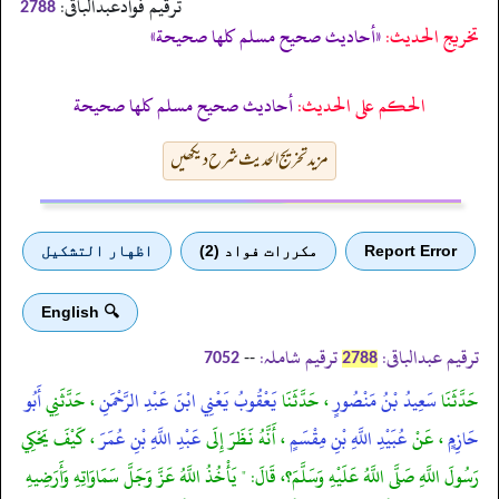
ترقیم فوادعبدالباقی:
2788
تخریج الحدیث:
«أحاديث صحيح مسلم كلها صحيحة»
الحكم على الحديث:
أحاديث صحيح مسلم كلها صحيحة
مزید تخریج الحدیث شرح دیکھیں
Report Error
مكررات فواد (2)
اظهار التشكيل
🔍 English
ترقیم عبدالباقی:
ترقیم شاملہ:
--
7052
2788
حَدَّثَنَا
سَعِيدُ بْنُ مَنْصُورٍ
، حَدَّثَنَا
يَعْقُوبُ يَعْنِي ابْنَ عَبْدِ الرَّحْمَنِ
، حَدَّثَنِي
أَبُو
حَازِمٍ
، عَنْ
عُبَيْدِ اللَّهِ بْنِ مِقْسَمٍ
، أَنَّهُ نَظَرَ إِلَى
عَبْدِ اللَّهِ بْنِ عُمَرَ
، كَيْفَ يَحْكِي
رَسُولَ اللَّهِ صَلَّى اللَّهُ عَلَيْهِ وَسَلَّمَ؟، قَالَ: " يَأْخُذُ اللَّهُ عَزَّ وَجَلَّ سَمَاوَاتِهِ وَأَرَضِيهِ