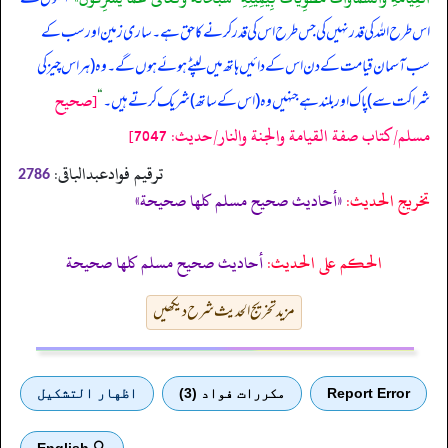
اس طرح اللہ کی قدر نہیں کی جس طرح اس کی قدر کرنے کا حق ہے۔ ساری زمین اور سب کے
سب آسمان قیامت کے دن اس کے دائیں ہاتھ میں لپٹے ہوئے ہوں گے۔ وہ (ہر اس چیز کی
[صحيح
شراکت سے) پاک اور بلند ہے جنہیں وہ (اس کے ساتھ) شریک کرتے ہیں۔
“
مسلم/كتاب صفة القيامة والجنة والنار/حدیث: 7047]
ترقیم فوادعبدالباقی:
2786
تخریج الحدیث:
«أحاديث صحيح مسلم كلها صحيحة»
الحكم على الحديث:
أحاديث صحيح مسلم كلها صحيحة
مزید تخریج الحدیث شرح دیکھیں
Report Error
مكررات فواد (3)
اظهار التشكيل
🔍 English