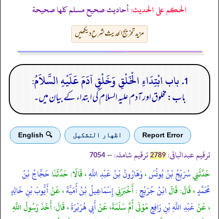
الحكم على الحديث:
أحاديث صحيح مسلم كلها صحيحة
مزید تخریج الحدیث شرح دیکھیں
1. باب ابْتِدَاءِ الْخَلْقِ وَخَلْقِ آدَمَ عَلَيْهِ السَّلاَمُ:
باب: مخلوق اور آدم علیہ السلام کی ابتداء کے بیان میں۔
Report Error
اظهار التشكيل
🔍 English
ترقیم عبدالباقی:
ترقیم شاملہ:
--
7054
2789
حَدَّثَنِي
سُرَيْجُ بْنُ يُونُسَ
،
وَهَارُونُ بْنُ عَبْدِ اللَّهِ
، قَالَا: حَدَّثَنَا
حَجَّاجُ بْنُ
مُحَمَّدٍ
، قَالَ: قَالَ
ابْنُ جُرَيْجٍ
: أَخْبَرَنِي
إِسْمَاعِيلُ بْنُ أُمَيَّةَ
، عَنْ
أَيُّوبَ بْنِ خَالِدٍ
، عَنْ
عَبْدِ اللَّهِ بْنِ رَافِعٍ
مَوْلَى أُمِّ سَلَمَةَ، عَنْ
أَبِي هُرَيْرَةَ
، قَالَ: أَخَذَ رَسُولُ اللَّهِ