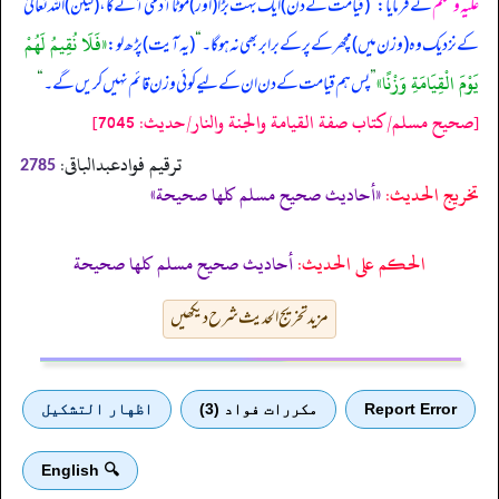
علیہ وسلم
نے فرمایا:
”
(قیامت کے دن) ایک بہت بڑا (اور) موٹا آدمی آئے گا، (لیکن) اللہ تعالیٰ
«فَلَا نُقِيمُ لَهُمْ
کے نزدیک وہ (وزن میں) مچھر کے پر کے برابر بھی نہ ہو گا۔
“
(یہ آیت) پڑھ لو:
يَوْمَ الْقِيَامَةِ وَزْنًا»
”
پس ہم قیامت کے دن ان کے لیے کوئی وزن قائم نہیں کریں گے۔
“
[صحيح مسلم/كتاب صفة القيامة والجنة والنار/حدیث: 7045]
ترقیم فوادعبدالباقی:
2785
تخریج الحدیث:
«أحاديث صحيح مسلم كلها صحيحة»
الحكم على الحديث:
أحاديث صحيح مسلم كلها صحيحة
مزید تخریج الحدیث شرح دیکھیں
Report Error
مكررات فواد (3)
اظهار التشكيل
🔍 English