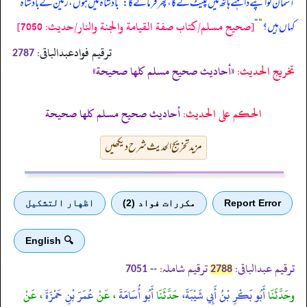
آسمان کو اپنے داہنے ہاتھ میں لپیٹ لے گا، پھر فرمائے گا:
”
بادشاہ میں ہوں، زمین کے بادشاہ
[صحيح مسلم/كتاب صفة القيامة والجنة والنار/حدیث: 7050]
کہاں ہیں؟
“
“
ترقیم فوادعبدالباقی:
2787
تخریج الحدیث:
«أحاديث صحيح مسلم كلها صحيحة»
الحكم على الحديث:
أحاديث صحيح مسلم كلها صحيحة
مزید تخریج الحدیث شرح دیکھیں
Report Error
مكررات فواد (2)
اظهار التشكيل
🔍 English
ترقیم عبدالباقی:
ترقیم شاملہ:
--
7051
2788
وحَدَّثَنَا
أَبُو بَكْرِ بْنُ أَبِي شَيْبَةَ،
حَدَّثَنَا
أَبُو أُسَامَةَ
، عَنْ
عُمَرَ بْنِ حَمْزَةَ
، عَنْ