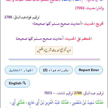
والنار/حدیث: 7052]
ترقیم فوادعبدالباقی:
2788
تخریج الحدیث:
«أحاديث صحيح مسلم كلها صحيحة»
الحكم على الحديث:
أحاديث صحيح مسلم كلها صحيحة
مزید تخریج الحدیث شرح دیکھیں
Report Error
مكررات فواد (2)
اظهار التشكيل
🔍 English
ترقیم عبدالباقی:
ترقیم شاملہ:
--
7053
2788
حَدَّثَنَا
سَعِيدُ بْنُ مَنْصُورٍ
، حَدَّثَنَا
عَبْدُ الْعَزِيزِ بْنُ أَبِي حَازِمٍ
، حَدَّثَنِي
أَبِي
،