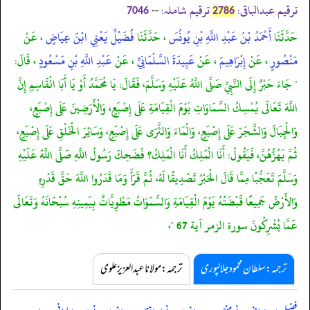
ترقیم عبدالباقی:
ترقیم شاملہ:
--
7046
2786
حَدَّثَنَا
أَحْمَدُ بْنُ عَبْدِ اللَّهِ بْنِ يُونُسَ
، حَدَّثَنَا
فُضَيْلٌ يَعْنِي ابْنَ عِيَاضٍ
، عَنْ
مَنْصُورٍ
، عَنْ
إِبْرَاهِيمَ
، عَنْ
عَبِيدَةَ السَّلْمَانِيِّ
، عَنْ
عَبْدِ اللَّهِ بْنِ مَسْعُودٍ
، قَالَ:
" جَاءَ حَبْرٌ إِلَى النَّبِيِّ صَلَّى اللَّهُ عَلَيْهِ وَسَلَّمَ، فَقَالَ: يَا مُحَمَّدُ أَوْ يَا أَبَا الْقَاسِمِ إِنَّ
اللَّهَ تَعَالَى يُمْسِكُ السَّمَاوَاتِ يَوْمَ الْقِيَامَةِ عَلَى إِصْبَعٍ، وَالْأَرَضِينَ عَلَى إِصْبَعٍ،
وَالْجِبَالَ وَالشَّجَرَ عَلَى إِصْبَعٍ، وَالْمَاءَ وَالثَّرَى عَلَى إِصْبَعٍ، وَسَائِرَ الْخَلْقِ عَلَى إِصْبَعٍ،
ثُمَّ يَهُزُّهُنَّ، فَيَقُولُ: أَنَا الْمَلِكُ أَنَا الْمَلِكُ؟ فَضَحِكَ رَسُولُ اللَّهِ صَلَّى اللَّهُ عَلَيْهِ
وَسَلَّمَ تَعَجُّبًا مِمَّا قَالَ الْحَبْرُ تَصْدِيقًا لَهُ، ثُمَّ قَرَأَ وَمَا قَدَرُوا اللَّهَ حَقَّ قَدْرِهِ
وَالأَرْضُ جَمِيعًا قَبْضَتُهُ يَوْمَ الْقِيَامَةِ وَالسَّمَوَاتُ مَطْوِيَّاتٌ بِيَمِينِهِ سُبْحَانَهُ وَتَعَالَى
عَمَّا يُشْرِكُونَ سورة الزمر آية 67 "،
ترجمہ:سلطان محمود جلالپوری
ترجمہ:مولانا عبدالعزیز علوی