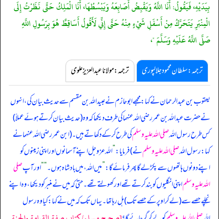
بِيَدَيْهِ، فَيَقُولُ: أَنَا اللَّهُ وَيَقْبِضُ أَصَابِعَهُ وَيَبْسُطُهَا، أَنَا الْمَلِكُ حَتَّى نَظَرْتُ إِلَى
الْمِنْبَرِ يَتَحَرَّكُ مِنْ أَسْفَلِ شَيْءٍ مِنْهُ حَتَّى إِنِّي لَأَقُولُ أَسَاقِطٌ هُوَ بِرَسُولِ اللَّهِ
صَلَّى اللَّهُ عَلَيْهِ وَسَلَّمَ "،
ترجمہ:سلطان محمود جلالپوری
ترجمہ:مولانا عبدالعزیز علوی
یعقوب بن عبدالرحمان نے کہا: مجھے ابوحازم نے عبیداللہ بن مقسم سے حدیث بیان کی، انہوں
نے حضرت عبداللہ بن عمر رضی اللہ عنہما کی طرف دیکھا کہ وہ (حدیث بیان کرتے ہوئے عملاً)
کس طرح رسول اللہ
صلی اللہ علیہ وسلم
کی طرح کر کے دکھاتے ہیں۔ (ابن عمر رضی اللہ عنہما نے
کہا: رسول اللہ
صلی اللہ علیہ وسلم
نے) فرمایا:
”
اللہ عزوجل اپنے آسمانوں اور اپنی زمینوں کو
اپنے دونوں ہاتھوں سے پکڑ لے گا پھر فرمائے گا:
”
میں اللہ، میں بادشاہ ہوں۔
“
“
اور آپ
صلی
اللہ علیہ وسلم
اپنی انگلیوں کو بند کرتے تھے اور کھولتے تھے۔ حتیٰ کہ میں نے منبر کو دیکھا، وہ اپنے
نچلے حصے سے (لے کر اوپر کے حصے تک) ہل رہا تھا۔ یہاں تک کہ میں نے کہا: کیا وہ رسول
[صحيح مسلم/كتاب صفة القيامة والجنة
اللہ
صلی اللہ علیہ وسلم
کو لے کر گر جائے گا؟