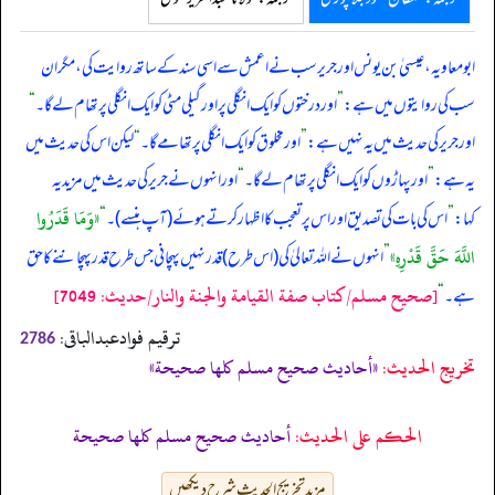
ابومعاویہ، عیسیٰ بن یونس اور جریر سب نے اعمش سے اسی سند کے ساتھ روایت کی، مگر ان
سب کی روایتوں میں ہے:
”
اور درختوں کو ایک انگلی پر اور گیلی مٹی کو ایک انگلی پر تھام لے گا۔
“
اور جریر کی حدیث میں یہ نہیں ہے:
”
اور مخلوق کو ایک انگلی پر تھامے گا۔
“
لیکن اس کی حدیث میں
یہ ہے:
”
اور پہاڑوں کو ایک انگلی پر تھام لے گا۔
“
اور انہوں نے جریر کی حدیث میں مزید یہ
«وَمَا قَدَرُوا
کہا:
”
اس کی بات کی تصدیق اور اس پر تعجب کا اظہار کرتے ہوئے (آپ ہنسے)۔
“
اللَّهَ حَقَّ قَدْرِهِ»
”
انہوں نے اللہ تعالیٰ کی (اس طرح) قدر نہیں پہچانی جس طرح قدر پہچاننے کا حق
[صحيح مسلم/كتاب صفة القيامة والجنة والنار/حدیث: 7049]
ہے۔
“
ترقیم فوادعبدالباقی:
2786
تخریج الحدیث:
«أحاديث صحيح مسلم كلها صحيحة»
الحكم على الحديث:
أحاديث صحيح مسلم كلها صحيحة
مزید تخریج الحدیث شرح دیکھیں