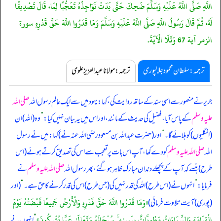
اللَّهِ صَلَّى اللَّهُ عَلَيْهِ وَسَلَّمَ ضَحِكَ حَتَّى بَدَتْ نَوَاجِذُهُ تَعَجُّبًا لِمَا، قَالَ تَصْدِيقًا
لَهُ، ثُمَّ قَالَ رَسُولُ اللَّهِ صَلَّى اللَّهُ عَلَيْهِ وَسَلَّمَ وَمَا قَدَرُوا اللَّهَ حَقَّ قَدْرِهِ سورة
الزمر آية 67 وَتَلَا الْآيَةَ.
ترجمہ:سلطان محمود جلالپوری
ترجمہ:مولانا عبدالعزیز علوی
جریر نے منصور سے اسی سند کے ساتھ روایت کی، کہا: یہود میں سے ایک عالم رسول اللہ
صلی اللہ
علیہ وسلم
کے پاس آیا، فضیل کی حدیث کے مانند، اور اس میں یہ بیان نہیں کیا:
”
وہ (اللہ) ان
(انگلیوں) کو ہلائے گا۔
“
اور (حضرت عبداللہ بن مسعود رضی اللہ عنہ نے) کہا: میں نے رسول
اللہ
صلی اللہ علیہ وسلم
کو دے کھا، آپ اس بات پر تعجب سے اس کی تصدیق کرتے ہوئے (اس
طرح) ہنسے کہ آپ کے پچھلے دندان مبارک ظاہر ہو گئے، پھر رسول اللہ
صلی اللہ علیہ وسلم
نے
فرمایا:
”
انہوں نے (اس طرح) اللہ کی قدر نہیں کی (جس طرح) اس کی قدر کرنے کا حق ہے۔
“
(اور
«وَمَا قَدَرُوا اللَّهَ حَقَّ قَدْرِهِ وَالْأَرْضُ جَمِيعًا قَبْضَتُهُ يَوْمَ
(پوری) آیت تلاوت فرمائی)
الْقِيَامَةِ وَالسَّمَاوَاتُ مَطْوِيَّاتٌ بِيَمِينِهِ ۚ سُبْحَانَهُ وَتَعَالَىٰ عَمَّا يُشْرِكُونَ»
”
انہوں نے