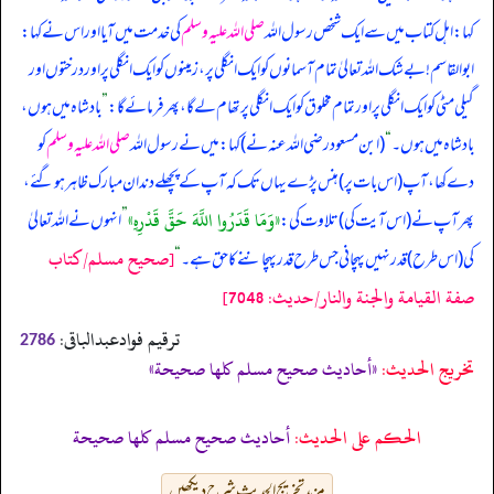
کہا: اہل کتاب میں سے ایک شخص رسول اللہ
صلی اللہ علیہ وسلم
کی خدمت میں آیا اور اس نے کہا:
ابوالقاسم! بے شک اللہ تعالیٰ تمام آسمانوں کو ایک انگلی پر، زمینوں کو ایک انگلی پر اور درختوں اور
گیلی مٹی کو ایک انگلی پر اور تمام مخلوق کو ایک انگلی پر تھام لے گا، پھر فرمائے گا:
”
بادشاہ میں ہوں،
بادشاہ میں ہوں۔
“
(ابن مسعود رضی اللہ عنہ نے) کہا: میں نے رسول اللہ
صلی اللہ علیہ وسلم
کو
دے کھا، آپ (اس بات پر) ہنس پڑے یہاں تک کہ آپ کے پچھلے دندان مبارک ظاہر ہو گئے،
«وَمَا قَدَرُوا اللَّهَ حَقَّ قَدْرِهِ»
پھر آپ نے (اس آیت کی) تلاوت کی:
”
انہوں نے اللہ تعالیٰ
[صحيح مسلم/كتاب
کی (اس طرح) قدر نہیں پہچانی جس طرح قدر پہچاننے کا حق ہے۔
“
صفة القيامة والجنة والنار/حدیث: 7048]
ترقیم فوادعبدالباقی:
2786
تخریج الحدیث:
«أحاديث صحيح مسلم كلها صحيحة»
الحكم على الحديث:
أحاديث صحيح مسلم كلها صحيحة
مزید تخریج الحدیث شرح دیکھیں