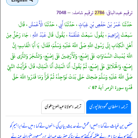
ترقیم عبدالباقی:
ترقیم شاملہ:
--
7048
2786
حَدَّثَنَا
عُمَرُ بْنُ حَفْصِ بْنِ غِيَاثٍ
، حَدَّثَنَا
أَبِي
، حَدَّثَنَا
الْأَعْمَشُ
، قَالَ:
سَمِعْتُ
إِبْرَاهِيمَ
، يَقُولُ: سَمِعْتُ
عَلْقَمَةَ
، يَقُولُ: قَالَ
عَبْدُ اللَّهِ
: جَاءَ رَجُلٌ مِنْ
أَهْلِ الْكِتَابِ إِلَى رَسُولِ اللَّهِ صَلَّى اللَّهُ عَلَيْهِ وَسَلَّمَ، فَقَالَ: يَا أَبَا الْقَاسِمِ، إِنَّ
اللَّهَ يُمْسِكُ السَّمَاوَاتِ عَلَى إِصْبَعٍ، وَالْأَرْضِينَ عَلَى إِصْبَعٍ، وَالشَّجَرَ وَالثَّرَى عَلَى
إِصْبَعٍ، وَالْخَلَائِقَ عَلَى إِصْبَعٍ، ثُمَّ يَقُولُ: أَنَا الْمَلِكُ أَنَا الْمَلِكُ، قَالَ: فَرَأَيْتُ النَّبِيَّ
صَلَّى اللَّهُ عَلَيْهِ وَسَلَّمَ ضَحِكَ حَتَّى بَدَتْ نَوَاجِذُهُ ثُمَّ قَرَأَ وَمَا قَدَرُوا اللَّهَ حَقَّ
قَدْرِهِ سورة الزمر آية 67 "،
ترجمہ:سلطان محمود جلالپوری
ترجمہ:مولانا عبدالعزیز علوی
حفص بن غیاث نے کہا: ہمیں اعمش نے حدیث بیان کی، انہوں نے کہا: میں نے ابراہیم کو
کہتے ہوئے سنا: میں نے علقمہ کو کہتے ہوئے سنا کہ حضرت عبداللہ بن مسعود رضی اللہ عنہ نے