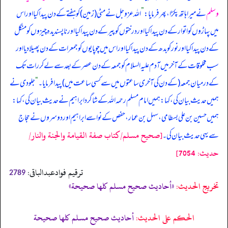
وسلم
نے میرا ہاتھ پکڑا، پھر فرمایا:
”
اللہ عزوجل نے مٹی (زمین) کو ہفتے کے دن پیدا کیا اور اس
میں پہاڑوں کو اتوار کے دن پیدا کیا اور درختوں کو پیر کے دن پیدا کیا اور ناپسندیدہ چیزوں کو منگل
کے دن پیدا کیا اور نور کو بدھ کے دن پیدا کیا اور اس میں چوپایوں کو جمعرات کے دن پھیلا دیا اور
سب مخلوقات کے آخر میں آدم علیہ السلام کو جمعہ کے دن عصر کے بعد سے لے کر رات تک
کے درمیان جمعہ (کے دن کی آخری ساعتوں میں سے کسی ساعت میں) پیدا فرمایا۔
“
جلودی نے
ہمیں حدیث بیان کی، کہا: ہمیں امام مسلم رحمہ اللہ کے شاگرد ابراہیم نے حدیث بیان کی، کہا:
ہمیں حسین بن علی بسطامی، سہل بن عمار، حفص کے نواسے ابراہیم اور دوسروں نے حجاج
[صحيح مسلم/كتاب صفة القيامة والجنة والنار/
سے یہی حدیث بیان کی۔
حدیث: 7054]
ترقیم فوادعبدالباقی:
2789
تخریج الحدیث:
«أحاديث صحيح مسلم كلها صحيحة»
الحكم على الحديث:
أحاديث صحيح مسلم كلها صحيحة