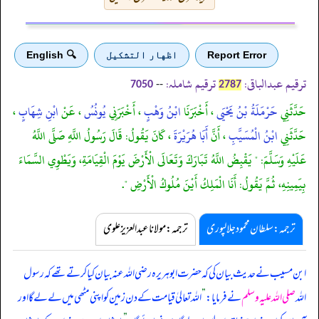
Report Error
اظهار التشكيل
🔍 English
ترقیم عبدالباقی:
ترقیم شاملہ:
--
7050
2787
حَدَّثَنِي
حَرْمَلَةُ بْنُ يَحْيَى
، أَخْبَرَنَا
ابْنُ وَهْبٍ
، أَخْبَرَنِي
يُونُسُ
، عَنْ
ابْنِ شِهَابٍ
،
حَدَّثَنِي
ابْنُ الْمُسَيَّبِ
، أَنَّ
أَبَا هُرَيْرَةَ
، كَانَ يَقُولُ: قَالَ رَسُولُ اللَّهِ صَلَّى اللَّهُ
عَلَيْهِ وَسَلَّمَ: " يَقْبِضُ اللَّهُ تَبَارَكَ وَتَعَالَى الْأَرْضَ يَوْمَ الْقِيَامَةِ، وَيَطْوِي السَّمَاءَ
بِيَمِينِهِ، ثُمَّ يَقُولُ: أَنَا الْمَلِكُ أَيْنَ مُلُوكُ الْأَرْضِ ".
ترجمہ:سلطان محمود جلالپوری
ترجمہ:مولانا عبدالعزیز علوی
ابن مسیب نے حدیث بیان کی کہ حضرت ابوہریرہ رضی اللہ عنہ بیان کیا کرتے تھے کہ رسول
اللہ
صلی اللہ علیہ وسلم
نے فرمایا:
”
اللہ تعالیٰ قیامت کے دن زمین کو اپنی مٹھی میں لے لے گا اور