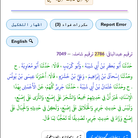
Report Error
مكررات فواد (3)
اظهار التشكيل
🔍 English
ترقیم عبدالباقی:
ترقیم شاملہ:
--
7049
2786
حَدَّثَنَا
أَبُو بَكْرِ بْنُ أَبِي شَيْبَةَ
،
وَأَبُو كُرَيْبٍ
، قَالَا: حَدَّثَنَا
أَبُو مُعَاوِيَةَ
. ح
وحَدَّثَنَا
إِسْحاَقُ بْنُ إِبْرَاهِيمَ
،
وَعَلِيُّ بْنُ خَشْرَمٍ
، قَالَا: أَخْبَرَنَا
عِيسَى بْنُ يُونُسَ
. ح وحَدَّثَنَا
عُثْمَانُ بْنُ أَبِي شَيْبَةَ
، حَدَّثَنَا
جَرِيرٌ
كُلُّهُمْ، عَنْ
الْأَعْمَشِ
بِهَذَا
الْإِسْنَادِ، غَيْرَ أَنَّ فِي حَدِيثِهِمْ جَمِيعًا وَالشَّجَرَ عَلَى إِصْبَعٍ، وَالثَّرَى عَلَى إِصْبَعٍ،
وَلَيْسَ فِي حَدِيثِ جَرِيرٍ وَالْخَلَائِقَ عَلَى إِصْبَعٍ، وَلَكِنْ فِي حَدِيثِهِ وَالْجِبَالَ عَلَى
إِصْبَعٍ وَزَادَ فِي حَدِيثِ جَرِيرٍ، تَصْدِيقًا لَهُ تَعَجُّبًا لِمَا قَالَ.
ترجمہ:سلطان محمود جلالپوری
ترجمہ:مولانا عبدالعزیز علوی