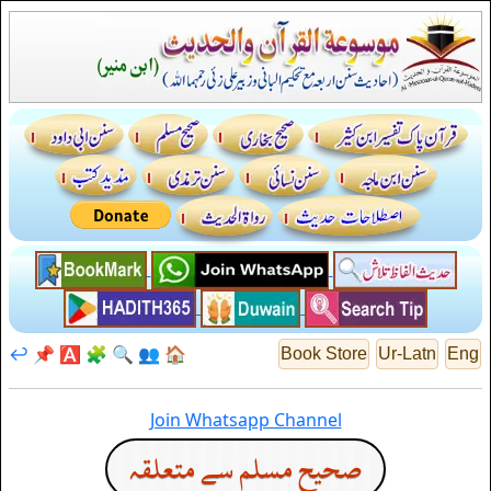
↩️
📌
🅰️
🧩
🔍
👥
🏠
Book Store
Ur-Latn
Eng
Join Whatsapp Channel
صحيح مسلم سے متعلقہ