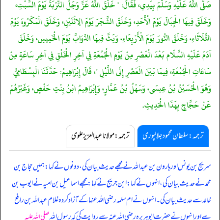
صَلَّى اللَّهُ عَلَيْهِ وَسَلَّمَ بِيَدِي، فَقَالَ: " خَلَقَ اللَّهُ عَزَّ وَجَلَّ التُّرْبَةَ يَوْمَ السَّبْتِ،
وَخَلَقَ فِيهَا الْجِبَالَ يَوْمَ الْأَحَدِ، وَخَلَقَ الشَّجَرَ يَوْمَ الِاثْنَيْنِ، وَخَلَقَ الْمَكْرُوهَ يَوْمَ
الثُّلَاثَاءِ، وَخَلَقَ النُّورَ يَوْمَ الْأَرْبِعَاءِ، وَبَثَّ فِيهَا الدَّوَابَّ يَوْمَ الْخَمِيسِ، وَخَلَقَ
آدَمَ عَلَيْهِ السَّلَام بَعْدَ الْعَصْرِ مِنْ يَوْمِ الْجُمُعَةِ فِي آخِرِ الْخَلْقِ فِي آخِرِ سَاعَةٍ مِنْ
سَاعَاتِ الْجُمُعَةِ، فِيمَا بَيْنَ الْعَصْرِ إِلَى اللَّيْلِ "، قَالَ إِبْرَاهِيمُ: حَدَّثَنَا الْبِسْطَامِيُّ
وَهُوَ الْحُسَيْنُ بْنُ عِيسَى، وَسَهْلُ بْنُ عَمَّارٍ، وَإِبْرَاهِيمُ ابْنُ بِنْتِ حَفْصٍ، وَغَيْرُهُمْ
عَنْ حَجَّاجٍ بِهَذَا الْحَدِيثِ.
ترجمہ:سلطان محمود جلالپوری
ترجمہ:مولانا عبدالعزیز علوی
سریج بن یونس اور ہارون بن عبداللہ نے مجھے حدیث بیان کی، دونوں نے کہا: ہمیں حجاج بن
محمد نے حدیث بیان کی، انہوں نے کہا: ابن جریج نے کہا: مجھے اسماعیل بن امیہ نے ایوب بن
خالد سے حدیث بیان کی۔ انہوں نے ام سلمہ رضی اللہ عنہا کے آزاد کردہ غلام عبداللہ بن رافع
سے اور انہوں نے حضرت ابوہریرہ رضی اللہ عنہ سے روایت کی کہ رسول اللہ
صلی اللہ علیہ