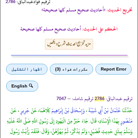
ترقیم فوادعبدالباقی:
2786
تخریج الحدیث:
«أحاديث صحيح مسلم كلها صحيحة»
الحكم على الحديث:
أحاديث صحيح مسلم كلها صحيحة
مزید تخریج الحدیث شرح دیکھیں
Report Error
مكررات فواد (3)
اظهار التشكيل
🔍 English
ترقیم عبدالباقی:
ترقیم شاملہ:
--
7047
2786
حَدَّثَنَا
عُثْمَانُ بْنُ أَبِي شَيْبَةَ
،
وَإِسْحَاقُ بْنُ إِبْرَاهِيمَ
كِلَاهُمَا، عَنْ
جَرِيرٍ
، عَنْ
مَنْصُورٍ
بِهَذَا الْإِسْنَادِ، قَالَ: جَاءَ حَبْرٌ مِنَ الْيَهُودِ إِلَى رَسُولِ اللَّهِ صَلَّى اللَّهُ عَلَيْهِ
وَسَلَّمَ بِمِثْلِ حَدِيثِ فُضَيْلٍ، وَلَمْ يَذْكُرْ، ثُمَّ يَهُزُّهُنَّ، وَقَالَ: فَلَقَدْ رَأَيْتُ رَسُولَ