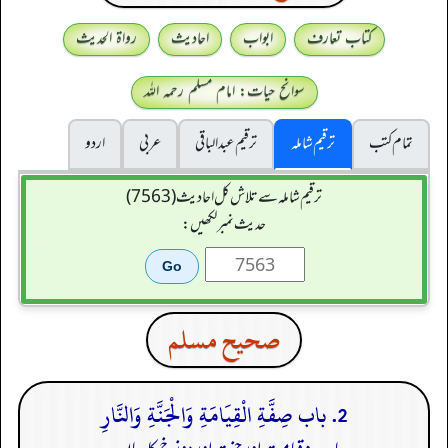
کتاب تعارف
ابواب
احادیث
رواۃ الحدیث
سوانح حیات: امام مسلم رحمہ اللہ
تمام کتب
ترقیم شاملہ
ترقيم عبدالباقی
عربی
اردو
ترقیم شاملہ سے تلاش کل احادیث (7563)
حدیث نمبر لکھیں:
صحيح مسلم
2. باب صِفَّةِ الْقِيَامَةِ وَالْجَنَّةِ وَالنَّارِ