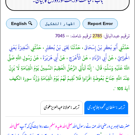
باب: قیامت اور جنت اور دوزخ کا بیان۔
Report Error
اظهار التشكيل
🔍 English
ترقیم عبدالباقی:
ترقیم شاملہ:
--
7045
2785
حَدَّثَنِي
أَبُو بَكْرِ بْنُ إِسْحَاقَ
، حَدَّثَنَا
يَحْيَى بْنُ بُكَيْرٍ
، حَدَّثَنِي
الْمُغِيرَةُ يَعْنِي
الْحِزَامِيَّ
، عَنْ
أَبِي الزِّنَادِ
، عَنْ
الْأَعْرَجِ
، عَنْ
أَبِي هُرَيْرَةَ
، عَنْ رَسُولِ اللَّهِ صَلَّى
اللَّهُ عَلَيْهِ وَسَلَّمَ، قَالَ: " إِنَّهُ لَيَأْتِي الرَّجُلُ الْعَظِيمُ السَّمِينُ يَوْمَ الْقِيَامَةِ لَا يَزِنُ
عِنْدَ اللَّهِ جَنَاحَ بَعُوضَةٍ اقْرَءُوا فَلا نُقِيمُ لَهُمْ يَوْمَ الْقِيَامَةِ وَزْنًا سورة الكهف
آية 105 ".
ترجمہ:سلطان محمود جلالپوری
ترجمہ:مولانا عبدالعزیز علوی
حضرت ابوہریرہ رضی اللہ عنہ نے رسول اللہ
صلی اللہ علیہ وسلم
سے روایت کی کہ آپ
صلی اللہ