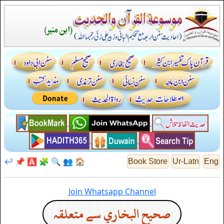
↩️
📌
🅰️
🧩
🔍
👥
🏠
Book Store
Ur-Latn
Eng
Join Whatsapp Channel
صحيح البخاري سے متعلقہ