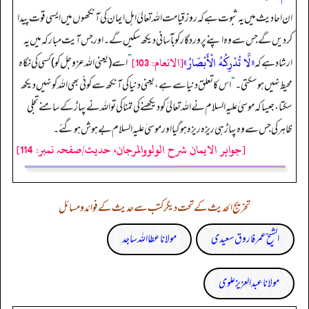
ان احادیث میں یہ ثبوت ہے کہ روز قیامت اللہ تعالیٰ اہل ایمان کی آنکھوں میں ایسی قوت پیدا
کر دیں گے جس سے وہ اپنے پروردگار کو بآسانی دیکھ سکیں گے۔ اور جس آیت مبارکہ میں یہ
«لَّا تُدْرِكُهُ الْأَبْصَارُ»
[الانعام: 103]
ارشاد ہے کہ
”
اسے (یعنی اللہ عزوجل کو) کسی کی نگاہ
محیط نہیں ہو سکتی۔
“
اس کا تعلق دنیا سے ہے، یعنی دنیا کی آنکھ سے کوئی بھی اللہ کو نہیں دیکھ
سکتا، جیسا کہ موسیٰ علیہ السلام نے اللہ تعالیٰ کو دیکھنے کی تمنا کی تو اللہ نے پہاڑ کے سامنے تجلی
ظاہر کی جس سے وہ پہاڑ ہی ریزہ ریزہ ہو گیا اور موسیٰ علیہ السلام بے ہوش ہو گئے۔
[جواہر الایمان شرح الولووالمرجان، حدیث/صفحہ نمبر: 114]
تخریج الحدیث کے تحت دیگر کتب سے حدیث کے فوائد و مسائل
الشیخ عمر فاروق سعیدی
مولانا عطا اللہ ساجد
مولانا عبد العزیز علوی