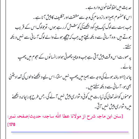
حدیث میں لفظ تَضَامُّونَ وارد ہے۔
اس کا مفہوم بھیڑ اور ازدحام کی وجہ سے مشقت اور تکلیف کا پیش آنا ہے۔
جب بہت سے لوگ ایک چیز کو دیکھنے کی کوشش کر رہے ہوں، تو جو لوگ اس کے قریب
ہوتے ہیں، وہ آسانی سے دیکھ لیتے ہیں جب کہ پیچھے ہونے والے لوگ آسانی سے نہیں دیکھ
سکتے۔
یہ صورت اس وقت پیش آتی ہے جب وہ چیز چھوٹی ہو اور انسانوں کے ہجوم میں چھپ
جائے۔
چاند بڑا اور بلند ہونے کی وجہ سے بھیڑ میں چھپ نہیں سکتا، اس لیے دیکھنے والوں کی تعداد جتنی
بھی ہو، آسانی سے دیکھ سکتے ہیں۔
مومنوں کو اللہ تعالیٰ کی زیارت میں کوئی دشواری پیش نہیں آئے گی، جس طرح پورا چاند دیکھنے
میں دشواری پیش نہیں آتی۔
[سنن ابن ماجہ شرح از مولانا عطا الله ساجد، حدیث/صفحہ نمبر:
178]