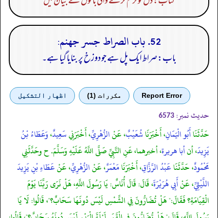
کتاب: دل کو نرم کرنے والی باتوں کے بیان میں
52. باب الصراط جسر جهنم:
باب: صراط ایک پل ہے جو دوزخ پر بنایا گیا ہے۔
Report Error
مكررات (1)
اظهار التشكيل
حدیث نمبر:
6573
حَدَّثَنَا
أَبُو الْيَمَانِ
، أَخْبَرَنَا
شُعَيْبٌ
، عَنْ
الزُّهْرِيِّ
، أَخْبَرَنِي
سَعِيدٌ
،
وَعَطَاءُ بْنُ
يَزِيدَ
، أن
أبا هريرة
، أخبرهما، عَنِ النَّبِيِّ صَلَّى اللَّهُ عَلَيْهِ وَسَلَّمَ. ح وحَدَّثَنِي
مَحْمُودٌ
، حَدَّثَنَا
عَبْدُ الرَّزَّاقِ
، أَخْبَرَنَا
مَعْمَرٌ
، عَنْ
الزُّهْرِيِّ
، عَنْ
عَطَاءِ بْنِ يَزِيدَ
اللَّيْثِيِّ
، عَنْ
أَبِي هُرَيْرَةَ
، قَالَ: قَالَ أُنَاسٌ: يَا رَسُولَ اللَّهِ، هَلْ نَرَى رَبَّنَا يَوْمَ
الْقِيَامَةِ؟ فَقَالَ:" هَلْ تُضَارُّونَ فِي الشَّمْسِ لَيْسَ دُونَهَا سَحَابٌ؟"، قَالُوا: لَا يَا
رَسُولَ اللَّهِ، قَالَ:" هَلْ تُضَارُّونَ فِي الْقَمَرِ لَيْلَةَ الْبَدْرِ لَيْسَ دُونَهُ سَحَابٌ؟"، قَالُوا: