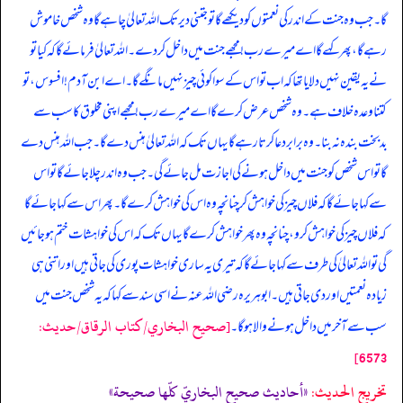
گا۔ جب وہ جنت کے اندر کی نعمتوں کو دیکھے گا تو جتنی دیر تک اللہ تعالیٰ چاہے گا وہ شخص خاموش
رہے گا، پھر کہے گا اے میرے رب! مجھے جنت میں داخل کر دے۔ اللہ تعالیٰ فرمائے گا کہ کیا تو
نے یہ یقین نہیں دلایا تھا کہ اب تو اس کے سوا کوئی چیز نہیں مانگے گا۔ اے ابن آدم! افسوس، تو
کتنا وعدہ خلاف ہے۔ وہ شخص عرض کرے گا اے میرے رب! مجھے اپنی مخلوق کا سب سے
بدبخت بندہ نہ بنا۔ وہ برابر دعا کرتا رہے گا یہاں تک کہ اللہ تعالیٰ ہنس دے گا۔ جب اللہ ہنس دے
گا تو اس شخص کو جنت میں داخل ہونے کی اجازت مل جائے گی۔ جب وہ اندر چلا جائے گا تو اس
سے کہا جائے گا کہ فلاں چیز کی خواہش کر چنانچہ وہ اس کی خواہش کرے گا۔ پھر اس سے کہا جائے گا
کہ فلاں چیز کی خواہش کرو، چنانچہ وہ پھر خواہش کرے گا یہاں تک کہ اس کی خواہشات ختم ہو جائیں
گی تو اللہ تعالیٰ کی طرف سے کہا جائے گا کہ تیری یہ ساری خواہشات پوری کی جاتی ہیں اور اتنی ہی
زیادہ نعمتیں اور دی جاتی ہیں۔ ابوہریرہ رضی اللہ عنہ نے اسی سند سے کہا کہ یہ شخص جنت میں
[صحيح البخاري/كتاب الرقاق/حدیث:
سب سے آخر میں داخل ہونے والا ہو گا۔
6573]
تخریج الحدیث:
«أحاديث صحيح البخاريّ كلّها صحيحة»