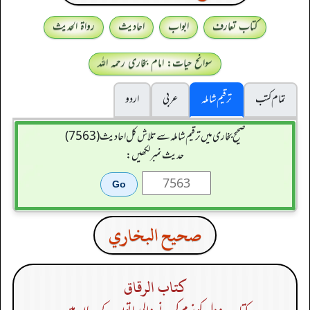
کتاب تعارف
ابواب
احادیث
رواۃ الحدیث
سوانح حیات: امام بخاری رحمہ اللہ
تمام کتب
ترقیم شاملہ
عربی
اردو
صحیح بخاری میں ترقیم شاملہ سے تلاش کل احادیث (7563)
حدیث نمبر لکھیں:
صحيح البخاري
كتاب الرقاق