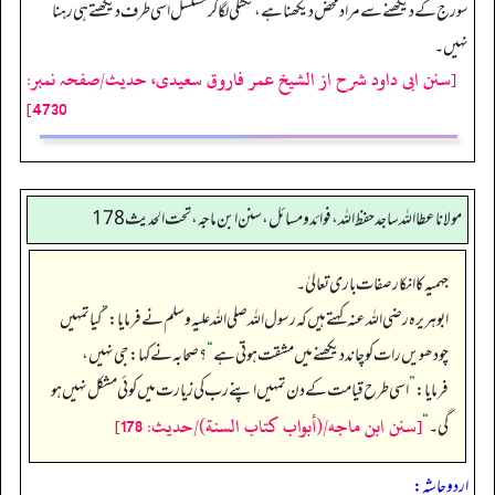
سورج کے دیکھنے سے مراد محض دیکھنا ہے، ٹکٹکی لگا کر مسلسل اسی طرف دیکھتے ہی رہنا
نہیں۔
[سنن ابی داود شرح از الشیخ عمر فاروق سعیدی، حدیث/صفحہ نمبر:
4730]
مولانا عطا الله ساجد حفظ الله، فوائد و مسائل، سنن ابن ماجه، تحت الحديث178
جہمیہ کا انکار صفات باری تعالیٰ۔
ابوہریرہ رضی اللہ عنہ کہتے ہیں کہ رسول اللہ صلی اللہ علیہ وسلم نے فرمایا:
”
کیا تمہیں
چودھویں رات کو چاند دیکھنے میں مشقت ہوتی ہے
“
؟ صحابہ نے کہا: جی نہیں،
فرمایا:
”
اسی طرح قیامت کے دن تمہیں اپنے رب کی زیارت میں کوئی مشکل نہیں ہو
[سنن ابن ماجه/(أبواب كتاب السنة)/حدیث: 178]
گی۔‏‏‏‏
“
اردو حاشہ: