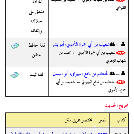
الحافظ
القرشي
متفق على
جلالته
وإتقانه
👤←👥
شعيب بن أبي حمزة الأموي، أبو بشر
ثقة حافظ
شعيب بن أبي حمزة الأموي ← محمد بن
متقن
شهاب الزهري
👤←👥
الحكم بن نافع البهراني، أبو اليمان
ثقة ثبت
الحكم بن نافع البهراني ← شعيب بن أبي
حمزة الأموي
تخريج الحديث:
کتاب
نمبر
مختصر عربی متن
صحيح
هل تضارون في الشمس ليس دونها سحاب قالوا لا