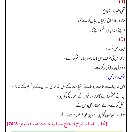
(4)
يثني بجيرما استطاع:
مقدوربھر اپنی نیکیاں بیان کرے گا،
اپنے منہ میاں مٹھوبنےگا۔
(5)
ليعذر من نفسه:
تاکہ اس کی طرف اس کا عذر اور بہانہ ختم کردے،
وہ کوئی عذر پیش نہ کرسکے۔
فوائد ومسائل:
اس حدیث سے ثابت ہوتاہے کہ قیامت کے دن اللہ تعالیٰ انسان کے ہر قسم کے عذر اور
بہانے ختم کردے گا اور انسانوں کے اعمال کی گواہی،
عمل کرنے والے اعضاء بھی دیں گے،
تاکہ انسان اپنی گواہی سے ہی مجرم ثابت ہوجائے۔
[تحفۃ المسلم شرح صحیح مسلم، حدیث/صفحہ نمبر: 7438]