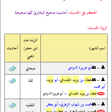
الحكم على الحديث:
أحاديث صحيح البخاريّ كلّها صحيحة
الرواة الحديث:
الرتبة عند
اسم الشهرة
ابن حجر/
أحاديث
ذهبي
👤←👥
أبو هريرة الدوسي
صحابي
👤←👥
عطاء
بن
يزيد
الجندعي
، أبو
يزيد
،
ثقة
أبو محمد
عطاء
بن
يزيد
الجندعي
← أبو هريرة الدوسي
👤←👥
محمد بن شهاب الزهري، أبو بكر
الفقيه
محمد بن شهاب الزهري ←
عطاء
بن
يزيد