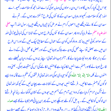
جو اس پل کو پار کروں گا اور اس دن رسولوں کی دعا یہ ہو گی کہ اے اللہ! مجھ کو سلامت رکھیو۔ اے
اللہ! مجھ کو سلامت رکھیو اور وہاں سعدان کے کانٹوں کی طرح آنکڑے ہوں گے۔ تم نے
سعدان کے کانٹے دیکھے ہیں؟ صحابہ کرام نے عرض کیا جی ہاں دیکھے ہیں یا رسول اللہ! آپ
صلی
اللہ علیہ وسلم
نے فرمایا کہ وہ پھر سعدان کے کانٹوں کی طرح ہوں گے البتہ اس کی لمبائی چوڑائی اللہ
کے سوا اور کوئی نہیں جانتا۔ وہ لوگوں کو ان کے اعمال کے مطابق اچک لیں گے اور اس طرح
ان میں سے بعض تو اپنے عمل کی وجہ سے ہلاک ہو جائیں گے اور بعض کا عمل رائی کے دانے
کے برابر ہو گا، پھر وہ نجات پا جائے گا۔ آخر جب اللہ تعالیٰ اپنے بندوں کے درمیان فیصلے سے
فارغ ہو جائے گا اور جہنم سے انہیں نکالنا چاہے گا جنہیں نکالنے کی اس کی مشیت ہو گی۔ یعنی وہ
«لا إله إلا الله»
جنہوں نے کلمہ
کی گواہی دی ہو گی اور اللہ تعالیٰ فرشتوں کو حکم دے گا کہ وہ ایسے
لوگوں کو جہنم سے نکالیں۔ فرشتے انہیں سجدوں کے نشانات سے پہچان لیں گے کیونکہ اللہ تعالیٰ
نے آگ پر حرام کر دیا ہے کہ وہ ابن آدم کے جسم میں سجدوں کے نشان کو کھائے۔ چنانچہ فرشتے
«ماء
ان لوگوں کو نکالیں گے۔ یہ جل کر کوئلے ہو چکے ہوں گے پھر ان پر پانی چھڑکا جائے گا جسے
الحياة»
زندگی بخشنے والا پانی کہتے ہیں۔ اس وقت وہ اس طرح تروتازہ ہو جائیں گے جیسے سیلاب