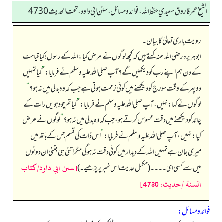
الشيخ عمر فاروق سعيدي حفظ الله، فوائد و مسائل، سنن ابي داود ، تحت الحديث 4730
رویت باری تعالیٰ کا بیان۔
ابوہریرہ رضی اللہ عنہ کہتے ہیں کہ کچھ لوگوں نے عرض کیا: اللہ کے رسول! کیا قیامت
کے دن ہم اپنے رب کو دیکھیں گے؟ آپ صلی اللہ علیہ وسلم نے فرمایا:
”
کیا تمہیں
دوپہر کے وقت سورج کو دیکھنے میں کوئی زحمت ہوتی ہے جب کہ وہ بدلی میں نہ ہو؟
“
لوگوں نے کہا: نہیں، آپ صلی اللہ علیہ وسلم نے فرمایا:
”
کیا تم چودہویں رات کے
چاند کو دیکھنے میں دقت محسوس کرتے ہو، جب کہ وہ بدلی میں نہ ہو؟
“
لوگوں نے عرض
کیا: نہیں، آپ صلی اللہ علیہ وسلم نے فرمایا:
”
اس ذات کی قسم جس کے ہاتھ میں
میری جان ہے تمہیں اللہ کے دیدار میں کوئی دقت نہ ہو گی مگر اتنی ہی جتنی ان دونوں
[سنن ابي داود/كتاب
میں سے کسی ای۔۔۔۔ (مکمل حدیث اس نمبر پر پڑھیے۔)
السنة /حدیث: 4730]
فوائد ومسائل: