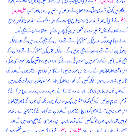
نبی کریم
صلی اللہ علیہ وسلم
نے فرمایا کہ کیا جب کوئی بادل نہ ہو تو تمہیں چودہویں رات کے چاند کو
دیکھنے میں کوئی دشواری ہوتی ہے؟ صحابہ نے عرض کیا: نہیں یا رسول اللہ! آپ
صلی اللہ علیہ
وسلم
نے فرمایا کہ پھر تم اللہ تعالیٰ کو اسی طرح قیامت کے دن دیکھو گے۔ اللہ تعالیٰ لوگوں کو جمع
کرے گا اور کہے گا کہ تم میں سے جو شخص جس چیز کی پوجا پاٹ کیا کرتا تھا وہ اسی کے پیچھے لگ
جائے، چنانچہ جو لوگ سورج کی پرستش کیا کرتے تھے وہ اس کے پیچھے لگ جائیں گے اور جو لوگ
چاند کی پوجا کرتے تھے وہ ان کے پیچھے ہو لیں گے۔ جو لوگ بتوں کی پرستش کرتے تھے وہ ان کے
پیچھے لگ جائیں گے اور آخر میں یہ امت باقی رہ جائے گی اور اس میں منافقین کی جماعت بھی ہو گی،
اس وقت اللہ تعالیٰ ان کے سامنے اس صورت میں آئے گا جس کو وہ پہچانتے نہ ہوں گے اور کہے
گا کہ میں تمہارا رب ہوں۔ لوگ کہیں گے تجھ سے اللہ کی پناہ۔ ہم اپنی جگہ پر اس وقت تک رہیں
گے جب تک کہ ہمارا پروردگار ہمارے سامنے نہ آئے۔ جب ہمارا رب ہمارے پاس آئے گا
تو ہم اسے پہچان لیں گے (کیونکہ وہ حشر میں ایک بار اس کو پہلے دیکھ چکے ہوں گے) پھر حق تعالیٰ
اس صورت میں آئے گا جس کو وہ پہچانتے ہوں گے اور ان سے کہا جائے گا (آؤ میرے ساتھ ہو
لو) میں تمہارا رب ہوں! لوگ کہیں گے کہ تو ہمارا رب ہے، پھر اسی کے پیچھے ہو جائیں گے اور
جہنم پر پل بنا دیا جائے گا۔ رسول اللہ
صلی اللہ علیہ وسلم
نے فرمایا کہ میں سب سے پہلا شخص ہوں گا