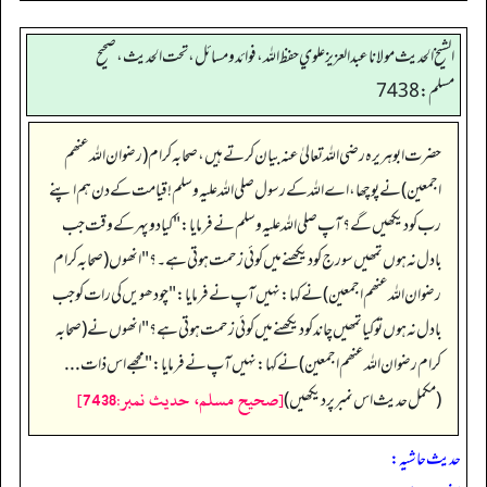
الشيخ الحديث مولانا عبدالعزيز علوي حفظ الله، فوائد و مسائل، تحت الحديث ، صحيح
مسلم: 7438
حضرت ابو ہریرہ رضی اللہ تعالیٰ عنہ بیان کرتے ہیں،صحابہ کرام(رضوان اللہ عنھم
اجمعین) نے پوچھا،اےاللہ کے رسول صلی اللہ علیہ وسلم !قیامت کے دن ہم اپنے
رب کو دیکھیں گے؟آپ صلی اللہ علیہ وسلم نے فرمایا:"کیا دوپہر کے وقت جب
بادل نہ ہوں تمھیں سورج کودیکھنے میں کوئی زحمت ہوتی ہے۔؟"انھوں (صحابہ کرام
رضوان اللہ عنھم اجمعین)نے کہا:نہیں آپ نے فرمایا:"چودھویں کی رات کو جب
بادل نہ ہوں تو کیا تمھیں چاند کو دیکھنے میں کو ئی زحمت ہوتی ہے؟"انھوں نے (صحابہ
کرام رضوان اللہ عنھم اجمعین)نے کہا: نہیں آپ نے فرمایا:" مجھے اس ذات...
[صحيح مسلم، حديث نمبر:7438]
(مکمل حدیث اس نمبر پر دیکھیں)
حدیث حاشیہ: