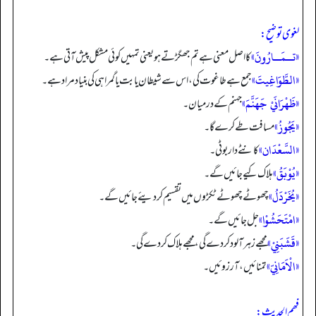
لغوی توضیح:
«تــمَــارُونَ»
کا اصل معنی ہے تم جھگڑتے ہو یعنی تمہیں کوئی مشکل پیش آتی ہے۔
«الطَّوَاغِيتَ»
جمع ہے طاغوت کی، اس سے شیطان یا بت یا گمراہی کی بنیاد مراد ہے۔
«ظَهْرَانَيْ جَهَنَّمَ»
جہنم کے درمیان۔
«يَجُوزُ»
مسافت طےکرے گا۔
«السَّعْدَان»
کانٹے دار بوٹی۔
«يُوْبَقُ»
ہلاک کیے جائیں گے۔
«يُخَرْدَلُ»
چھوٹے چھوٹے ٹکڑوں میں تقسیم کر دیئے جائیں گے۔
«امْتَحَشُوْا»
جل جائیں گے۔
«قَشَبَنِيْ»
مجھے زہر آلود کر دے گی، مجھے ہلاک کر دے گی۔
«الْاَمَانِيّ»
تمنائیں، آرزوئیں۔
فھم الحدیث: