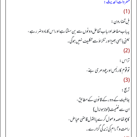
مفردات الحدیث:
(1)
هل تضارون:
یہ باب مفاعلہ اور باب تفاعل دونوں سے بن سکتا ہے اور اس کا مادہ ضرر ہے،
یعنی باہمی بھیڑ اور ٹکراؤ سے تکلیف نہیں ہوگی۔
(2)
تراس:
توقوم کا رئیس اور چودھری بنے،
(3)
تربع:
جاہلیت کے دور کے قانون کے مطابق،
ان سے غنیمت(لوٹاہوامال)
کا چوتھا حصہ وصول کرے یا بقول قاضی عیاض،
راحت وآرام کی زندگی گزارے۔