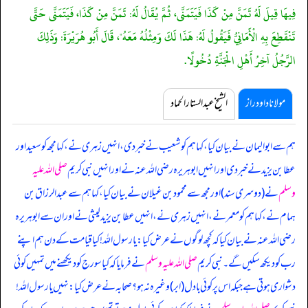
فِيهَا قِيلَ لَهُ تَمَنَّ مِنْ كَذَا فَيَتَمَنَّى، ثُمَّ يُقَالُ لَهُ: تَمَنَّ مِنْ كَذَا، فَيَتَمَنَّى حَتَّى
تَنْقَطِعَ بِهِ الْأَمَانِيُّ فَيَقُولُ لَهُ: هَذَا لَكَ وَمِثْلُهُ مَعَهُ"، قَالَ أَبُو هُرَيْرَةَ: وَذَلِكَ
الرَّجُلُ آخِرُ أَهْلِ الْجَنَّةِ دُخُولًا.
مولانا داود راز
الشیخ عبدالستار الحماد
ہم سے ابوالیمان نے بیان کیا، کہا ہم کو شعیب نے خبر دی، انہیں زہری نے، کہا مجھ کو سعید اور
عطا بن یزید نے خبر دی اور انہیں ابوہریرہ رضی اللہ عنہ نے اور انہیں نبی کریم
صلی اللہ علیہ
وسلم
نے (دوسری سند) اور مجھ سے محمود بن غیلان نے بیان کیا، کہا ہم سے عبدالرزاق بن
ہمام نے، کہا ہم کو معمر نے، انہیں زہری نے، انہیں عطا بن یزید لیثی نے اور ان سے ابوہریرہ
رضی اللہ عنہ نے بیان کیا کہ
کچھ لوگوں نے عرض کیا: یا رسول اللہ! کیا قیامت کے دن ہم اپنے
رب کو دیکھ سکیں گے۔ نبی کریم
صلی اللہ علیہ وسلم
نے فرمایا کہ کیا سورج کو دیکھنے میں تمہیں کوئی
دشواری ہوتی ہے جبکہ اس پر کوئی بادل (ابر) وغیرہ نہ ہو؟ صحابہ نے عرض کیا: نہیں یا رسول اللہ!