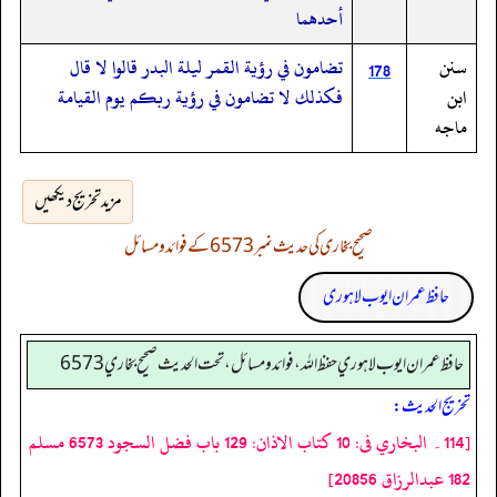
أحدهما
سنن
تضامون في رؤية القمر ليلة البدر قالوا لا قال
178
ابن
فكذلك لا تضامون في رؤية ربكم يوم القيامة
ماجه
مزید تخریج دیکھیں
صحیح بخاری کی حدیث نمبر 6573 کے فوائد و مسائل
حافظ عمران ایوب لاہوری
حافظ عمران ايوب لاهوري حفظ الله، فوائد و مسائل، تحت الحديث صحيح بخاري 6573
تخريج الحديث:
[114۔ البخاري فى: 10 كتاب الاذان: 129 باب فضل السجود 6573 مسلم
182 عبدالرزاق 20856]