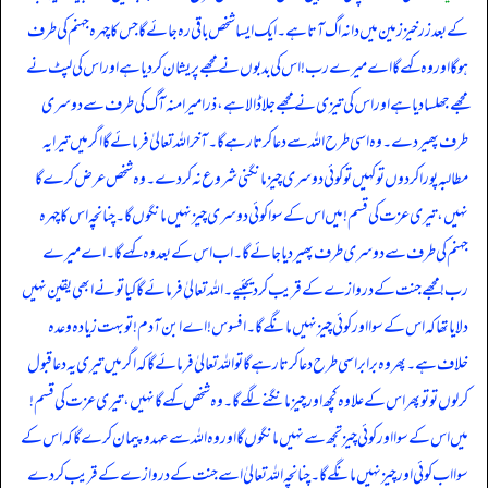
کے بعد زرخیز زمین میں دانہ اگ آتا ہے۔ ایک ایسا شخص باقی رہ جائے گا جس کا چہرہ جہنم کی طرف
ہو گا اور وہ کہے گا اے میرے رب! اس کی بدبوں نے مجھے پریشان کر دیا ہے اور اس کی لپٹ نے
مجھے جھلسا دیا ہے اور اس کی تیزی نے مجھے جلا ڈالا ہے، ذرا میرا منہ آگ کی طرف سے دوسری
طرف پھیر دے۔ وہ اسی طرح اللہ سے دعا کرتا رہے گا۔ آخر اللہ تعالیٰ فرمائے گا اگر میں تیرا یہ
مطالبہ پورا کر دوں تو کہیں تو کوئی دوسری چیز مانگنی شروع نہ کر دے۔ وہ شخص عرض کرے گا
نہیں، تیری عزت کی قسم! میں اس کے سوا کوئی دوسری چیز نہیں مانگوں گا۔ چنانچہ اس کا چہرہ
جہنم کی طرف سے دوسری طرف پھیر دیا جائے گا۔ اب اس کے بعد وہ کہے گا۔ اے میرے
رب! مجھے جنت کے دروازے کے قریب کر دیجئیے۔ اللہ تعالیٰ فرمائے گا کیا تو نے ابھی یقین نہیں
دلایا تھا کہ اس کے سوا اور کوئی چیز نہیں مانگے گا۔ افسوس! اے ابن آدم! تو بہت زیادہ وعدہ
خلاف ہے۔ پھر وہ برابر اسی طرح دعا کرتا رہے گا تو اللہ تعالیٰ فرمائے گا کہ اگر میں تیری یہ دعا قبول
کر لوں تو تو پھر اس کے علاوہ کچھ اور چیز مانگنے لگے گا۔ وہ شخص کہے گا نہیں، تیری عزت کی قسم!
میں اس کے سوا اور کوئی چیز تجھ سے نہیں مانگوں گا اور وہ اللہ سے عہد و پیمان کرے گا کہ اس کے
سوا اب کوئی اور چیز نہیں مانگے گا۔ چنانچہ اللہ تعالیٰ اسے جنت کے دروازے کے قریب کر دے