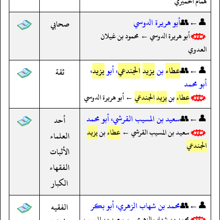
همام الحميري
👤←👥
أبو هريرة الدوسي
صحابي
أبو هريرة الدوسي ← محمود بن غيلان
العدوي
👤←👥
عطاء
بن
يزيد
الجندعي
، أبو
يزيد
،
ثقة
أبو محمد
عطاء
بن
يزيد
الجندعي
← أبو هريرة الدوسي
👤←👥
سعيد بن المسيب القرشي، أبو محمد
أحد
سعيد بن المسيب القرشي ←
عطاء
بن
يزيد
العلماء
الجندعي
الأثبات
الفقهاء
الكبار
👤←👥
محمد بن شهاب الزهري، أبو بكر
الفقيه
محمد بن شهاب الزهري ← سعيد بن المسيب