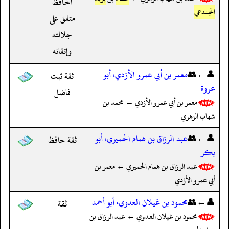
الحافظ
الجندعي
متفق على
جلالته
وإتقانه
👤←👥
معمر بن أبي عمرو الأزدي، أبو
ثقة ثبت
عروة
فاضل
معمر بن أبي عمرو الأزدي ← محمد بن
شهاب الزهري
👤←👥
عبد الرزاق بن همام الحميري، أبو
ثقة حافظ
بكر
عبد الرزاق بن همام الحميري ← معمر بن
أبي عمرو الأزدي
👤←👥
محمود بن غيلان العدوي، أبو أحمد
ثقة
محمود بن غيلان العدوي ← عبد الرزاق بن