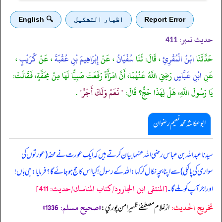
Report Error
اظهار التشكيل
🔍 English
حدیث نمبر:
411
حَدَّثَنَا
ابْنُ الْمُقْرِئِ
، قَالَ: ثَنَا
سُفْيَانُ
، عَنْ
إِبْرَاهِيمَ بْنِ عُقْبَةَ
، عَنْ
كُرَيْبٍ
،
عَنِ
ابْنِ عَبَّاسٍ
رَضِيَ اللَّهُ عَنْهُمَا، أَنَّ امْرَأَةً رَفَعَتْ صَبِيًّا لَهَا مِنْ مِحَفَّةٍ، فَقَالَتْ:
يَا رَسُولَ اللَّهِ، هَلْ لِهَذَا حَجٌّ؟ قَالَ:
" نَعَمْ وَلَكَ أَجْرٌ"
.
ابوعکاشہ محمد نعیم رضوان
سیدنا عبد اللہ بن عباس رضی اللہ عنہما بیان کرتے ہیں کہ ایک عورت نے محفہ (عورتوں کی
سواری کی پالکی) سے اپنا بچہ نکال کر کہا: اللہ کے رسول! کیا اس کا حج ہو جائے گا؟ فرمایا: جی ہاں!
[المنتقى ابن الجارود/كتاب المناسك/حدیث: 411]
اور اجر آپ کو ملے گا۔
تخریج الحدیث:
«صحیح مسلم: 1336»
از غلام مصطفےٰ ظهير امن پوري: