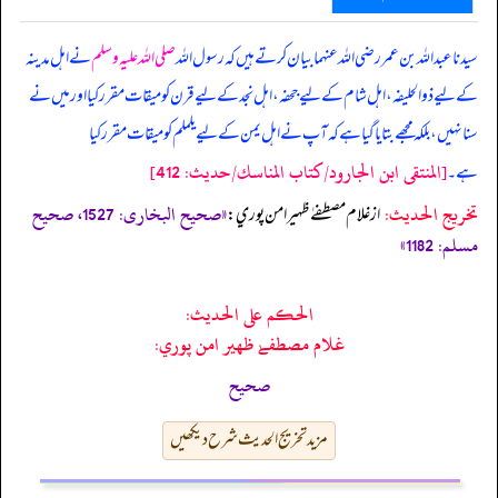
سیدنا عبد اللہ بن عمر رضی اللہ عنہما بیان کرتے ہیں کہ رسول اللہ
صلی اللہ علیہ وسلم
نے اہل مدینہ
کے لیے ذوالحلیفہ، اہل شام کے لیے جحفہ، اہل نجد کے لیے قرن کو میقات مقرر کیا اور میں نے
سنا نہیں، بلکہ مجھے بتایا گیا ہے کہ آپ نے اہل یمن کے لیے یلملم کو میقات مقرر کیا
[المنتقى ابن الجارود/كتاب المناسك/حدیث: 412]
ہے۔
تخریج الحدیث:
«صحیح البخاری: 1527، صحیح
از غلام مصطفےٰ ظهير امن پوري:
مسلم: 1182»
الحكم على الحديث:
غلام مصطفےٰ ظهير امن پوري:
صحیح
مزید تخریج الحدیث شرح دیکھیں