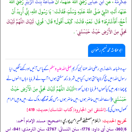
عِكْرِمَةَ
، عَنِ
ابْنِ عَبَّاسٍ
رَضِيَ اللَّهُ عَنْهُمَا، أَنَّ
ضُبَاعَةَ بِنْتَ الزُّبَيْرِ
رَضِيَ اللَّهُ
عَنْهَا، أَتَتِ النَّبِيَّ صَلَّى اللَّهُ عَلَيْهِ وَسَلَّمَ، فَقَالَتْ:" يَا رَسُولَ اللَّهِ، إِنِّي أُرِيدُ أَنْ
أَحُجَّ، أَفَأَشْتَرِطُ؟ قَالَ: نَعَمْ، قَالَتْ: كَيْفَ أَقُولُ؟ قَالَ:" قُولِي:
لَبَّيْكَ اللَّهُمَّ لَبَّيْكَ
مَحِلِّي مِنَ الأَرْضِ حَيْثُ حَبَسْتَنِي"
.
ابوعکاشہ محمد نعیم رضوان
سیدہ ضباعہ بنت زبیر رضی اللہ عنہا نبی کریم
صلی اللہ علیہ وسلم
کے پاس آئیں اور کہنے لگیں: یا
رسول اللہ! میں حج کرنا چاہتی ہوں، کیا میں شرط رکھ سکتی ہوں؟ آپ نے فرمایا: ہاں! انہوں نے
«لَبَّيْكَ اللَّهُمَّ لَبَّيْكَ مَحِلِّي مِنَ الْأَرْضِ حَيْثُ
پوچھا: پھر میں کیا کہوں؟ فرمایا: یوں کہو:
حَبَسْتَنِي»
(اے اللہ! میں حاضر ہوں، میں حاضر ہوں، جس جگہ تو مجھے روک لے، میں وہیں احرام
[المنتقى ابن الجارود/كتاب المناسك/حدیث: 419]
کھول دوں گی)۔
تخریج الحدیث:
«صحيح: مسند الإمام أحمد:
از غلام مصطفےٰ ظهير امن پوري:
360/6، سنن أبي داود: 1776، سنن النسائي: 2767، سنن الترمذي: 941، اس