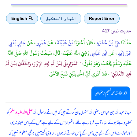
Report Error
اظهار التشكيل
🔍 English
حدیث نمبر:
417
حَدَّثَنَا
عَلِيُّ بْنُ خَشْرَمٍ
، قَالَ: أَخْبَرَنَا
بْنُ عُيَيْنَةَ
، عَنْ
عَمْرٍو
، عَنْ
جَابِرٍ يَعْنِي
ابْنَ زَيْدٍ
، عَنِ
ابْنِ عَبَّاسٍ
رَضِيَ اللَّهُ عَنْهُمَا، قَالَ: سَمِعْتُ رَسُولَ اللَّهِ صَلَّى اللَّهُ
عَلَيْهِ وَسَلَّمَ يَخْطُبُ وَهُوَ يَقُولُ:
" السَّرَاوِيلُ لِمَنْ لَمْ يَجِدِ الإِزَارَ، وَالْخُفَّانِ لِمَنْ لَمْ
يَجِدِ النَّعْلَيْنِ"
، فَلا أَدْرِي أَيَّ الْحَدِيثَيْنِ نَسَخَ الآخَرَ.
ابوعکاشہ محمد نعیم رضوان
سیدنا عبداللہ بن عباس رضی اللہ عنہما بیان کرتے ہیں کہ میں نے رسول اللہ
صلی اللہ علیہ وسلم
کو
خطبہ دیتے ہوئے سنا، آپ فرما رہے تھے: شلوار اس کے لیے ہے جس کے پاس تہبند نہ ہو،
اور موزے اس کے لیے ہیں جس کے پاس جوتے نہ ہوں۔ راوی کہتے ہیں: مجھے معلوم نہیں کہ