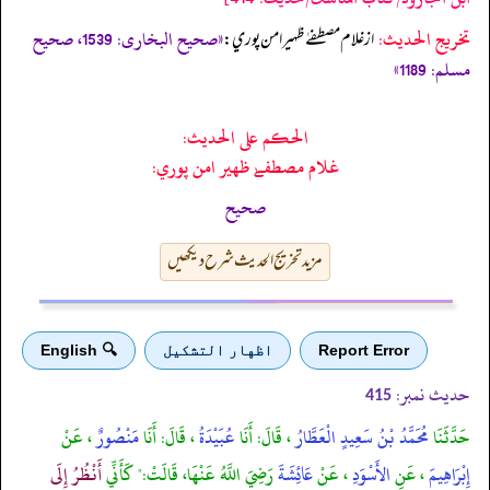
تخریج الحدیث:
«صحیح البخاری: 1539، صحیح
از غلام مصطفےٰ ظهير امن پوري:
مسلم: 1189»
الحكم على الحديث:
غلام مصطفےٰ ظهير امن پوري:
صحیح
مزید تخریج الحدیث شرح دیکھیں
Report Error
اظهار التشكيل
🔍 English
حدیث نمبر:
415
حَدَّثَنَا
مُحَمَّدُ بْنُ سَعِيدٍ الْعَطَّارُ
، قَالَ: أَنَا
عُبَيْدَةُ
، قَالَ: أَنَا
مَنْصُورٌ
، عَنْ
إِبْرَاهِيمَ
، عَنِ
الأَسْوَدِ
، عَنْ
عَائِشَةَ
رَضِيَ اللَّهُ عَنْهَا، قَالَتْ:" كَأَنِّي
أَنْظُرُ إِلَى