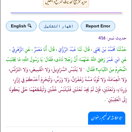
مزید تخریج الحدیث شرح دیکھیں
Report Error
اظهار التشكيل
🔍 English
حدیث نمبر:
416
حَدَّثَنَا
مُحَمَّدُ بْنُ يَحْيَى
، قَالَ: ثَنَا
عَبْدُ الرَّزَّاقِ
، قَالَ: أَنَا
مَعْمَرٌ
، عَنِ
الزُّهْرِيِّ
،
عَنِ
ابْنِ عُمَرَ
رَضِيَ اللَّهُ عَنْهُمَا، أَنَّ رَجُلا نَادَى، فَقَالَ" يَا رَسُولَ اللَّهِ، مَا يَجْتَنِبُ
الْمُحْرِمُ مِنَ الثِّيَابِ؟ فَقَالَ:
" لا يَلْبَسُ السَّرَاوِيلَ، وَلا الْقَمِيصَ، وَلا البُرْنُسَ،
وَلا الْعِمَامَةَ، وَلا ثَوْبًا مَسَّهُ زَعْفَرَانٌ، وَلا وَرْسٌ، وَلْيُحْرِمْ أَحَدُكُمْ فِي إِزَارٍ،
وَرِدَاءٍ، وَنَعْلَيْنِ، فَإِنْ لَمْ يَجِدْ نَعْلَيْنِ فَلْيَلْبَسْ خُفَّيْنِ وَلْيَقْطَعْهُمَا حَتَّى يَكُونَا
إِلَى الْعَقِبَيْنِ"
.
ابوعکاشہ محمد نعیم رضوان