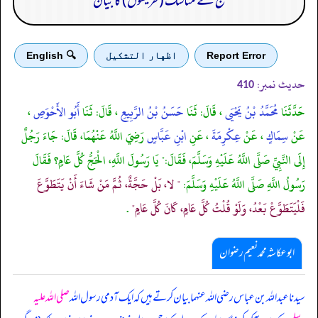
حج کے مناسک (طریقوں) کا بیان
Report Error
اظهار التشكيل
🔍 English
حدیث نمبر:
410
حَدَّثَنَا
مُحَمَّدُ بْنُ يَحْيَى
، قَالَ: ثَنَا
حَسَنُ بْنُ الرَّبِيعِ
، قَالَ: ثَنَا
أَبُو الأَحْوَصِ
،
عَنْ
سِمَاكٍ
، عَنْ
عِكْرِمَةَ
، عَنِ
ابْنِ عَبَّاسٍ
رَضِيَ اللَّهُ عَنْهُمَا، قَالَ: جَاءَ رَجُلٌ
إِلَى النَّبِيِّ صَلَّى اللَّهُ عَلَيْهِ وَسَلَّمَ، فَقَالَ:" يَا رَسُولَ اللَّهِ، الْحَجُّ كُلَّ عَامٍ؟ فَقَالَ
رَسُولُ اللَّهِ صَلَّى اللَّهُ عَلَيْهِ وَسَلَّمَ:
" لا، بَلْ حَجَّةٌ، ثُمَّ مَنْ شَاءَ أَنْ يَتَطَوَّعَ
فَلْيَتَطَوَّعْ بَعْدُ، وَلَوْ قُلْتُ كُلَّ عَامٍ، كَانَ كُلَّ عَامٍ"
.
ابوعکاشہ محمد نعیم رضوان
سیدنا عبد اللہ بن عباس رضی اللہ عنہما بیان کرتے ہیں کہ ایک آدمی رسول اللہ
صلی اللہ علیہ