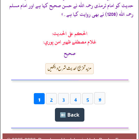
حدیث کو امام ترمذی رحمہ اللہ نے حسن صحیح کہا ہے اور امام مسلم
رحمہ اللہ (1208) نے بھی روایت کیا ہے۔»
الحكم على الحديث:
غلام مصطفےٰ ظهير امن پوري:
صحيح
مزید تخریج الحدیث شرح دیکھیں
»
1
2
3
4
5
Back ⬅️