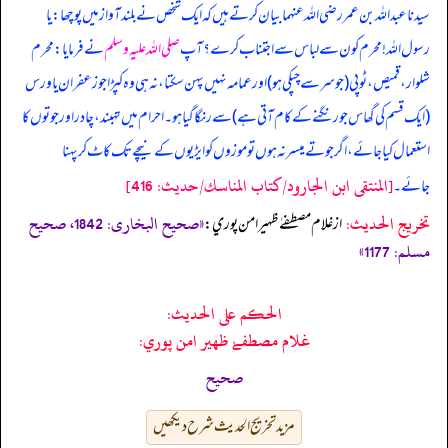
سیدنا عبداللہ بن عمر رضی اللہ عنہما بیان کرتے ہیں کہ ایک شخص نے بلند آواز میں پوچھا: یا
رسول اللہ! محرم کون سے لباس سے اجتناب کرے؟ آپ
صلی اللہ علیہ وسلم
نے فرمایا: محرم
شلوار، قمیص، ٹوپی (جو سر سے چپکی ہو) اور عمامہ نہیں پہن سکتا، نہ ہی وہ کپڑا جو زعفران یا ورس
(ایک قسم کی گھاس جو رنگنے کے کام آتی ہے) سے رنگا گیا ہو۔ احرام میں تہبند، چادر اور جوتوں کا
استعمال کیا جائے، اگر جوتے میسر نہ ہوں تو موزوں کو ایڑیوں کے نیچے تک کاٹ کر پہنا
[المنتقى ابن الجارود/كتاب المناسك/حدیث: 416]
جائے۔
تخریج الحدیث:
«صحیح البخاری: 1842، صحیح
از غلام مصطفےٰ ظهير امن پوري:
مسلم: 1177»
الحكم على الحديث:
غلام مصطفےٰ ظهير امن پوري:
صحیح
مزید تخریج الحدیث شرح دیکھیں