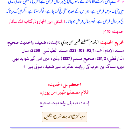
وسلم
کے پاس آکر کہنے لگا: اللہ کے رسول! کیا حج ہر سال فرض ہے؟ فرمایا: نہیں، بلکہ (زندگی
میں) ایک مرتبہ فرض ہے، پھر اس کے بعد جو نفلی حج کرنا چاہے، تو کر سکتا ہے، اگر میں کہہ دیتا کہ
[المنتقى ابن الجارود/كتاب المناسك/
حج ہر سال فرض ہے، تو ہر سال فرض ہو جاتا۔
حدیث: 410]
تخریج الحدیث:
«إسناده ضعيف والحديث صحيح:
از غلام مصطفےٰ ظهير امن پوري:
مسند الإمام أحمد: 92/1، 103، 323، مسند الطيالسي: 2269، سنن
الدارقطني: 281/2، صحیح مسلم (1337) وغیرہ میں اس کے شواہد بھی
ہیں، سماک بن حرب کی روایت عکرمہ سے ضعیف ہوتی ہے۔»
الحكم على الحديث:
غلام مصطفےٰ ظهير امن پوري:
إسناده ضعيف والحديث صحيح
مزید تخریج الحدیث شرح دیکھیں