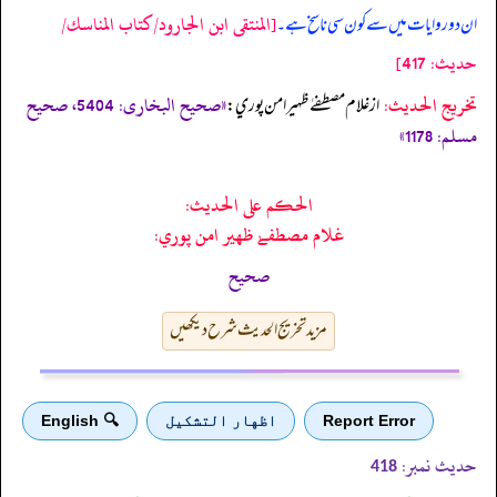
[المنتقى ابن الجارود/كتاب المناسك/
ان دو روایات میں سے کون سی ناسخ ہے۔
حدیث: 417]
تخریج الحدیث:
«صحیح البخاری: 5404، صحیح
از غلام مصطفےٰ ظهير امن پوري:
مسلم: 1178»
الحكم على الحديث:
غلام مصطفےٰ ظهير امن پوري:
صحیح
مزید تخریج الحدیث شرح دیکھیں
Report Error
اظهار التشكيل
🔍 English
حدیث نمبر:
418