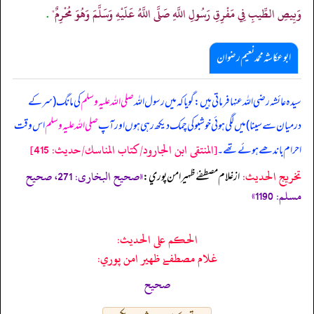
وَبِيصِ الطِّيبِ فِي مَفْرِقِ رَسُولِ اللَّهِ صَلَّى اللَّهُ عَلَيْهِ وَسَلَّمَ وَهُوَ مُحْرِمٌ"
.
ابوعکاشہ محمد نعیم رضوان
سیدہ عائشہ رضی اللہ عنہا فرماتی ہیں: گویا کہ میں رسول اللہ
صلی اللہ علیہ وسلم
کی مانگ (سر کے
درمیان سے سینا) میں لگی ہوئی خوشبو کی چمک دیکھ رہی ہوں اور آپ
صلی اللہ علیہ وسلم
اس وقت
[المنتقى ابن الجارود/كتاب المناسك/حدیث: 415]
احرام باندھے ہوئے تھے۔
تخریج الحدیث:
«صحیح البخاری: 271، صحیح
از غلام مصطفےٰ ظهير امن پوري:
مسلم: 1190»
الحكم على الحديث:
غلام مصطفےٰ ظهير امن پوري:
صحیح