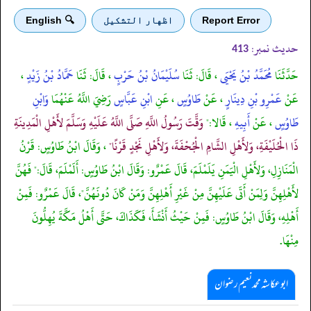
Report Error
اظهار التشكيل
🔍 English
حدیث نمبر:
413
حَدَّثَنَا
مُحَمَّدُ بْنُ يَحْيَى
، قَالَ: ثَنَا
سُلَيْمَانُ بْنُ حَرْبٍ
، قَالَ: ثَنَا
حَمَّادُ بْنُ زَيْدٍ
،
عَنْ
عَمْرِو بْنِ دِينَارٍ
، عَنْ
طَاوُسٍ
، عَنِ
ابْنِ عَبَّاسٍ
رَضِيَ اللَّهُ عَنْهُمَا
وَابْنِ
طَاوُسٍ
، عَنْ
أَبِيهِ
، قَالا:"
وَقَّتَ رَسُولُ اللَّهِ صَلَّى اللَّهُ عَلَيْهِ وَسَلَّمَ لأَهْلِ الْمَدِينَةِ
ذَا الْحُلَيْفَةِ، وَلأَهْلِ الشَّامِ الْجُحْفَةَ، وَلأَهْلِ نَجْدٍ قَرْنًا"
، وَقَالَ ابْنُ طَاوُسٍ: قَرْنُ
الْمَنَازِلِ، وَلأَهْلِ الْيَمَنِ يَلَمْلَمَ، قَالَ عَمْرٌو: وَقَالَ ابْنُ طَاوُسٍ: أَلَمْلَمَ، قَالَ:" فَهُنَّ
لأَهْلِهِنَّ وَلِمَنْ أَتَى عَلَيْهِنَّ مِنْ غَيْرِ أَهْلِهِنَّ وَمَنْ كَانَ دُونَهُنَّ"، قَالَ عَمْرٌو: فَمِنْ
أَهْلِهِ، وَقَالَ ابْنُ طَاوُسٍ: فَمِنْ حَيْثُ أَنْشَأَ، فَكَذَاكَ، حَتَّى أَهْلُ مَكَّةَ يُهِلُّونَ
مِنْهَا.
ابوعکاشہ محمد نعیم رضوان