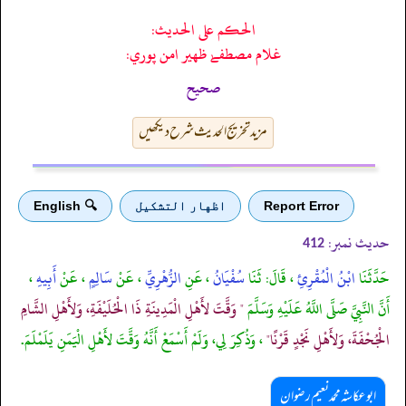
الحكم على الحديث:
غلام مصطفےٰ ظهير امن پوري:
صحیح
مزید تخریج الحدیث شرح دیکھیں
Report Error
اظهار التشكيل
🔍 English
حدیث نمبر:
412
حَدَّثَنَا
ابْنُ الْمُقْرِئِ
، قَالَ: ثَنَا
سُفْيَانُ
، عَنِ
الزُّهْرِيِّ
، عَنْ
سَالِمٍ
، عَنْ
أَبِيهِ
،
أَنَّ النَّبِيَّ صَلَّى اللَّهُ عَلَيْهِ وَسَلَّمَ
" وَقَّتَ لأَهْلِ الْمَدِينَةِ ذَا الْحُلَيْفَةِ، وَلأَهْلِ الشَّامِ
الْجُحْفَةَ، وَلأَهْلِ نَجْدٍ قَرْنًا"
، وَذُكِرَ لِي، وَلَمْ أَسْمَعْ أَنَّهُ وَقَّتَ لأَهْلِ الْيَمَنِ يَلَمْلَمَ.
ابوعکاشہ محمد نعیم رضوان