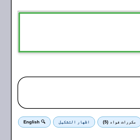
مكررات فواد (5)
اظهار التشكيل
🔍 English