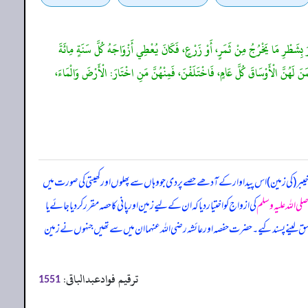
َ بِشَطْرِ مَا يَخْرُجُ مِنْ ثَمَرٍ، أَوْ زَرْعٍ، فَكَانَ يُعْطِي أَزْوَاجَهُ كُلَّ سَنَةٍ مِائَةَ
َنَ لَهُنَّ الْأَوْسَاقَ كُلَّ عَامٍ، فَاخْتَلَفْنَ، فَمِنْهُنَّ مَنِ اخْتَارَ: الْأَرْضَ وَالْمَاءَ،
بر (کی زمین) اس پیداوار کے آدھے حصے پر دی جو وہاں سے پھلوں اور کھیتی کی صورت میں
لی اللہ علیہ وسلم
کی ازواج کو اختیار دیا کہ ان کے لیے زمین اور پانی کا حصہ مقرر کر دیا جائے یا
وسق لینے پسند کیے۔ حضرت حفصہ اور عائشہ رضی اللہ عنہما ان میں سے تھیں جنہوں نے زمین
ترقیم فوادعبدالباقی:
1551