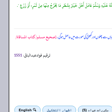
لَّهُ عَلَيْهِ وَسَلَّمَ عَامَلَ أَهْلَ خَيْبَرَ بِشَطْرِ مَا يَخْرُجُ مِنْهَا مِنْ ثَمَرٍ، أَوْ زَرْعٍ ".
[صحيح مسلم/كتاب المساقاة/
وہاں سے پھلوں اور کھیتی کی صورت میں حاصل ہو گی۔
ترقیم فوادعبدالباقی:
1551
مكررات فواد (5)
اظهار التشكيل
🔍 English