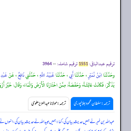
ترقیم عبدالباقی:
ترقیم شاملہ:
--
3964
1551
وحَدَّثَنَا
ابْنُ نُمَيْرٍ
، حَدَّثَنَا
أَبِي
، حَدَّثَنَا
عُبَيْدُ اللَّهِ
، حَدَّثَنِي
نَافِعٌ
، عَنْ
عَبْدِ 
يَذْكُرْ: فَكَانَتْ عَائِشَةُ، وَحَفْصَةُ: مِمَّنْ اخْتَارَتَا الْأَرْضَ وَالْمَاءَ، وَقَالَ: خَيَّرَ أَزْوَاجَ
ترجمہ:سلطان محمود جلالپوری
ترجمہ:مولانا عبدالعزیز علوی
عبداللہ بن نمیر نے ہمیں حدیث بیان کی، کہا: ہمیں عبیداللہ نے حدیث بیان کی، انہوں نے ک