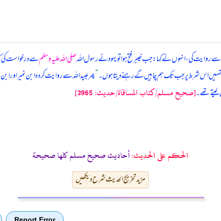
سے روایت کی، انہوں نے کہا: جب خیبر فتح ہوا تو یہود نے رسول اللہ
صلی اللہ علیہ وسلم
سے درخواست کی کہ
تمہیں اس شرط پر جب تک ہم چاہیں گے رہنے دیتا ہوں۔
“
پھر عبیداللہ سے روایت کردہ ابن نمیر اور ابن
[صحيح مسلم/كتاب المساقاة/حدیث: 3965]
لیتے تھے۔
الحكم على الحديث:
أحاديث صحيح مسلم كلها صحيحة
مزید تخریج الحدیث شرح دیکھیں
Report Error