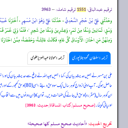
ترقیم عبدالباقی:
ترقیم شاملہ:
--
3963
1551
وحَدَّثَنِي
عَلِيُّ بْنُ حُجْرٍ السَّعْدِيُّ
، حَدَّثَنَا
عَلِيٌّ وَهُوَ ابْنُ مُسْهِرٍ
، أَخْبَرَنَا
عُبَيْدُ
وَسْقٍ: ثَمَانِينَ وَسْقًا مِنْ تَمْرٍ، وَعِشْرِينَ وَسْقًا مِنْ شَعِيرٍ "، فَلَمَّا وَلِيَ عُمَرُ قَسَمَ خَي
وَمِنْهُنَّ مَنِ اخْتَارَ: الْأَوْسَاقَ كُلَّ عَامٍ، فَكَانَتْ عَائِشَةُ، وَحَفْصَةُ، مِمَّنْ اخْتَارَتَا ا
ترجمہ:سلطان محمود جلالپوری
ترجمہ:مولانا عبدالعزیز علوی
علی بن مسہر نے ہمیں حدیث بیان کی، کہا: ہمیں عبیداللہ نے نافع سے حدیث بیان کی اور ا
حاصل ہو گی۔ آپ اپنی ازواج کو ہر سال ایک سو وسق دیتے، اسی (80) وسق کھجور کے اور بیس وسق جو کے۔ بعد ازاں جب خیبر کی تقسیم حضرت عمر رضی اللہ عنہ کی ذمہ داری میں آئی تو انہوں نے نبی
ان کو ہر سال (مقررہ) وسق مل جانے کی ضمانت دیں۔ تو ان کا (ان دونوں میں سے انتخاب کرنے
[صحيح مسلم/كتاب المساقاة/حدیث: 3963]
اور پانی کو چنا۔
تخریج الحدیث:
«أحاديث صحيح مسلم كلها صحيحة»