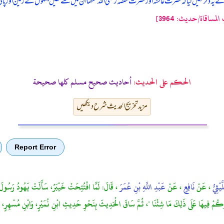
یہ ذکر نہیں کیا کہ حضرت عائشہ اور حضرت حفصہ رضی اللہ عنہما ان میں سے تھیں جنہوں نے زمین اور پانی ک
ساقاة/حدیث: 3964]
الحكم على الحديث:
أحاديث صحيح مسلم كلها صحيحة
مزید تخریج الحدیث شرح دیکھیں
Report Error
يْثِيُّ
، عَنْ
نَافِعٍ
، عَنْ
عَبْدِ اللَّهِ بْنِ عُمَرَ
، قَالَ: لَمَّا افْتُتِحَتْ خَيْبَرُ، سَأَلَتْ يَهُودُ رَسُولَ ال
ُقِرُّكُمْ فِيهَا عَلَى ذَلِكَ مَا شِئْنَا "، ثُمَّ سَاقَ الْحَدِيثَ بِنَحْوِ حَدِيثِ ابْنِ نُمَيْرٍ، وَابْنِ مُسْهِرٍ، ع