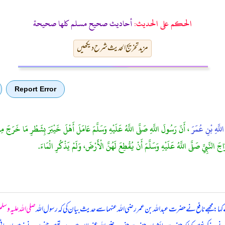
الحكم على الحديث:
أحاديث صحيح مسلم كلها صحيحة
مزید تخریج الحدیث شرح دیکھیں
Report Error
اللَّهِ بْنِ عُمَرَ
، أَنّ رَسُولَ اللَّهِ صَلَّى اللَّهُ عَلَيْهِ وَسَلَّمَ عَامَلَ أَهْلَ خَيْبَرَ بِشَطْرِ مَا خَرَجَ م
 النَّبِيِّ صَلَّى اللَّهُ عَلَيْهِ وَسَلَّمَ أَنْ يُقْطِعَ لَهُنَّ الْأَرْضَ، وَلَمْ يَذْكُرِ الْمَاءَ.
ہا: مجھے نافع نے حضرت عبداللہ بن عمر رضی اللہ عنہما سے حدیث بیان کی کہ رسول اللہ
صلی اللہ علیہ وسل