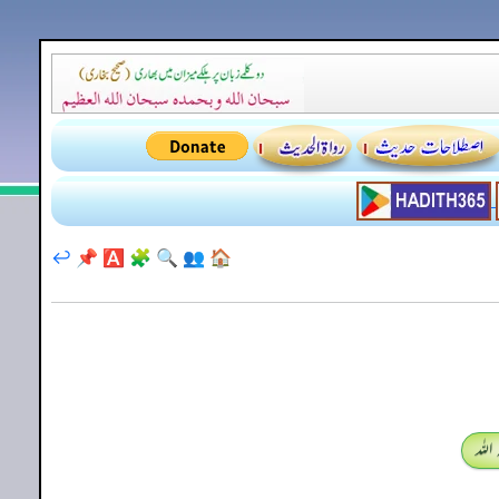
↩️
📌
🅰️
🧩
🔍
👥
🏠
اللہ