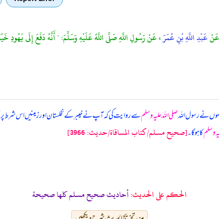
عَنْ
عَبْدِ اللَّهِ بْنِ عُمَرَ
، عَنْ رَسُولِ اللَّهِ صَلَّى اللَّهُ عَلَيْهِ وَسَلَّمَ: " أَنَّهُ دَفَعَ إِلَى يَهُودِ خَيْبَ
نہوں نے رسول اللہ
صلی اللہ علیہ وسلم
سے روایت کی کہ آپ نے خیبر کے نخلستان اور زمینیں اس شرط پر خیبر
[صحيح مسلم/كتاب المساقاة/حدیث: 3966]
یہ وسلم
کا ہو گا۔
الحكم على الحديث:
أحاديث صحيح مسلم كلها صحيحة
مزید تخریج الحدیث شرح دیکھیں