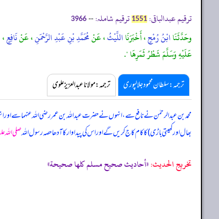
ترقیم عبدالباقی:
ترقیم شاملہ:
--
3966
1551
وحَدَّثَنَا
ابْنُ رُمْحٍ
، أَخْبَرَنَا
اللَّيْثُ
، عَنْ
مُحَمَّدِ بْنِ عَبْدِ الرَّحْمَنِ
، عَنْ
نَافِعٍ
، 
عَلَيْهِ وَسَلَّمَ شَطْرُ ثَمَرِهَا ".
ترجمہ:سلطان محمود جلالپوری
ترجمہ:مولانا عبدالعزیز علوی
محمد بن عبدالرحمٰن نے نافع سے، انہوں نے حضرت عبداللہ بن عمر رضی اللہ عنہما سے اور ا
بھال اور کھیتی باڑی) کا کام کاج کریں گے اور اس کی پیداوار کا آدھا حصہ رسول اللہ
صلی اللہ عل
تخریج الحدیث:
«أحاديث صحيح مسلم كلها صحيحة»