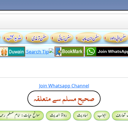
Join Whatsapp Channel
صحيح مسلم سے متعلقہ
 تعارف
ابواب
احادیث
رواۃ الحدیث
سوانح حیات: امام مسلم رحمہ 