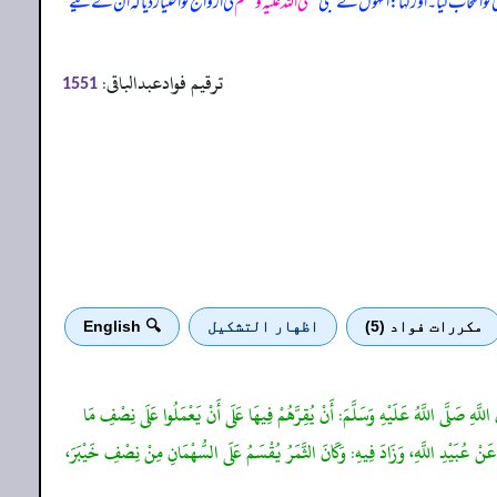
و انتخاب کیا۔ اور کہا: انہوں نے نبی
صلی اللہ علیہ وسلم
کی ازواج کو اختیار دیا کہ ان کے لیے
ترقیم فوادعبدالباقی:
1551
مكررات فواد (5)
اظهار التشكيل
🔍 English
لَّهِ صَلَّى اللَّهُ عَلَيْهِ وَسَلَّمَ: أَنْ يُقِرَّهُمْ فِيهَا عَلَى أَنْ يَعْمَلُوا عَلَى نِصْفِ مَا
َنْ عُبَيْدِ اللَّهِ، وَزَادَ فِيهِ: وَكَانَ الثَّمَرُ يُقْسَمُ عَلَى السُّهْمَانِ مِنْ نِصْفِ خَيْبَرَ،