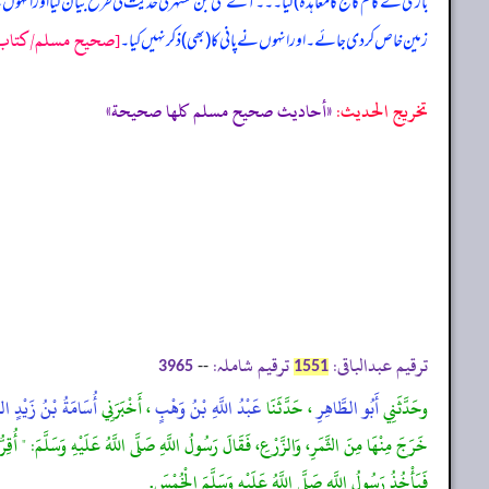
باڑی کے کام کاج کا معاہدہ) کیا۔۔۔ آگے علی بن مسہر کی حدیث کی طرح بیان کیا اور انہوں نے 
[صحيح مسلم/كتاب الم
زمین خاص کر دی جائے۔ اور انہوں نے پانی کا (بھی) ذکر نہیں کیا۔
تخریج الحدیث:
«أحاديث صحيح مسلم كلها صحيحة»
ترقیم عبدالباقی:
ترقیم شاملہ:
--
3965
1551
وحَدَّثَنِي
أَبُو الطَّاهِرِ
، حَدَّثَنَا
عَبْدُ اللَّهِ بْنُ وَهْبٍ
، أَخْبَرَنِي
أُسَامَةُ بْنُ زَيْدٍ اللَّ
خَرَجَ مِنْهَا مِنَ الثَّمَرِ، وَالزَّرْعِ، فَقَالَ رَسُولُ اللَّهِ صَلَّى اللَّهُ عَلَيْهِ وَسَلَّمَ: " أ
فَيَأْخُذُ رَسُولُ اللَّهِ صَلَّى اللَّهُ عَلَيْهِ وَسَلَّمَ الْخُمْسَ.