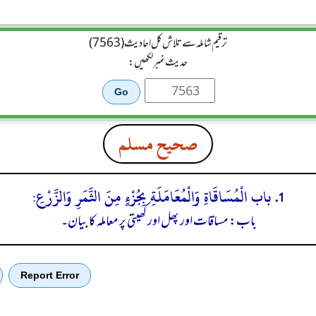
ترقیم شاملہ سے تلاش کل احادیث (7563)
حدیث نمبر لکھیں:
صحيح مسلم
1. باب الْمُسَاقَاةِ وَالْمُعَامَلَةِ بِجُزْءٍ مِنَ الثَّمَرِ وَالزَّرْعِ:
باب: مساقات اور پھل اور کھیتی پر معاملہ کا بیان۔
Report Error