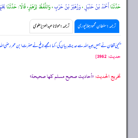
حَدَّثَنَا
أَحْمَدُ بْنُ حَنْبَلٍ
،
وَزُهَيْرُ بْنُ حَرْبٍ
، وَاللَّفْظُ لِزُهَيْرٍ، قَالَا: حَدَّثَنَا
يَحْي
ترجمہ:سلطان محمود جلالپوری
ترجمہ:مولانا عبدالعزیز علوی
یحییٰ قطان نے ہمیں عبیداللہ سے حدیث بیان کی، کہا: مجھے نافع نے حضرت ابن عمر رضی اللہ 
حدیث: 3962]
تخریج الحدیث:
«أحاديث صحيح مسلم كلها صحيحة»