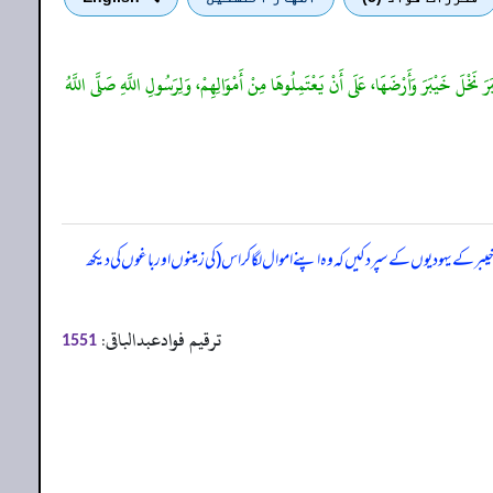
رَ نَخْلَ خَيْبَرَ وَأَرْضَهَا، عَلَى أَنْ يَعْتَمِلُوهَا مِنْ أَمْوَالِهِمْ، وَلِرَسُولِ اللَّهِ صَلَّى اللَّهُ
 کے یہودیوں کے سپرد کیں کہ وہ اپنے اموال لگا کر اس (کی زمینوں اور باغوں کی دیکھ
ترقیم فوادعبدالباقی:
1551