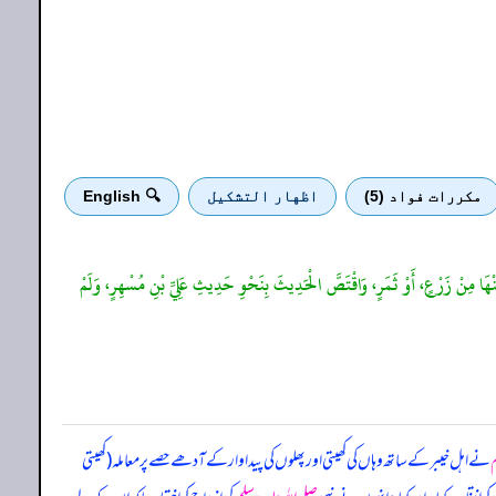
مكررات فواد (5)
اظهار التشكيل
🔍 English
ِنْهَا مِنْ زَرْعٍ، أَوْ ثَمَرٍ، وَاقْتَصَّ الْحَدِيثَ بِنَحْوِ حَدِيثِ عَلِيِّ بْنِ مُسْهِرٍ، وَلَمْ
م
نے اہل خیبر کے ساتھ وہاں کی کھیتی اور پھلوں کی پیداوار کے آدھے حصے پر معاملہ (کھیتی