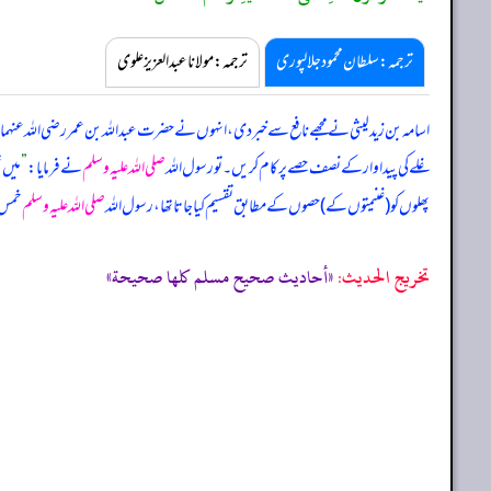
ترجمہ:سلطان محمود جلالپوری
ترجمہ:مولانا عبدالعزیز علوی
اسامہ بن زید لیثی نے مجھے نافع سے خبر دی، انہوں نے حضرت عبداللہ بن عمر رضی اللہ عنہما 
غلے کی پیداوار کے نصف حصے پر کام کریں۔ تو رسول اللہ
صلی اللہ علیہ وسلم
نے فرمایا:
”
میں 
پھلوں کو (غنیمتوں کے) حصوں کے مطابق تقسیم کیا جاتا تھا، رسول اللہ
صلی اللہ علیہ وسلم
خمس 
تخریج الحدیث:
«أحاديث صحيح مسلم كلها صحيحة»