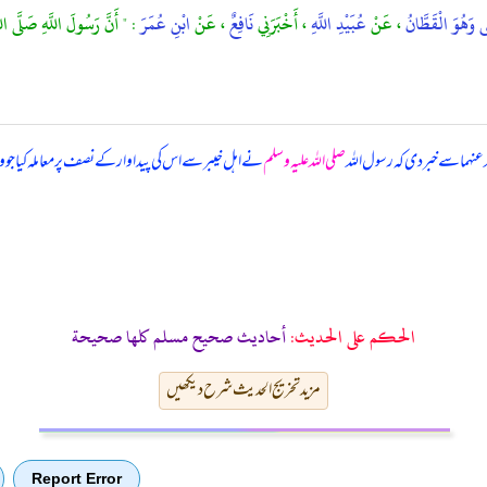
َى وَهُوَ الْقَطَّانُ
، عَنْ
عُبَيْدِ اللَّهِ
، أَخْبَرَنِي
نَافِعٌ
، عَنْ
ابْنِ عُمَرَ
: " أَنَّ رَسُولَ اللَّهِ صَلَّى ال
عنہما سے خبر دی کہ رسول اللہ
صلی اللہ علیہ وسلم
نے اہل خیبر سے اس کی پیداوار کے نصف پر معاملہ کیا جو 
الحكم على الحديث:
أحاديث صحيح مسلم كلها صحيحة
مزید تخریج الحدیث شرح دیکھیں
Report Error