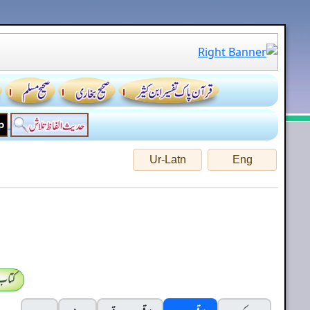
Ur-Latn
Eng
کتاب