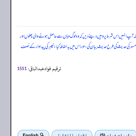
 آپ انہیں اس شرط پر وہیں دینے دیں کہ وہ لوگ وہاں سے حاصل ہونے والی پھلوں اور
 مسہر کی حدیث کی طرح حدیث بیان کی، اور اس میں یہ اضافہ کیا: خیبر کی پیداوار کے نصف
ترقیم فوادعبدالباقی:
1551
مكررات فواد (5)
اظهار التشكيل
🔍 English