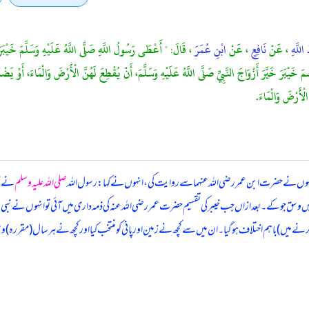
 اللَّهِ
، عَنْ
نَافِعٍ
، عَنْ
ابْنِ عُمَرَ
، قَالَ: " أَعْطَى رَسُولُ اللَّهِ صَلَّى اللَّهُ عَلَيْهِ وَسَلَّمَ خَيْبَر
ْبَرَ خَيَّرَ أَزْوَاجَ النَّبِيِّ صَلَّى اللَّهُ عَلَيْهِ وَسَلَّمَ، أَنْ يُقْطِعَ لَهُنَّ الْأَرْضَ وَالْمَاءَ، أَوْ يَضْم
لْأَرْضَ وَالْمَاءَ.
نہوں نے حضرت ابن عمر رضی اللہ عنہما سے روایت کی، انہوں نے کہا: رسول اللہ
صلی اللہ علیہ وسلم
نے خی
ص
 میں) باہم اختلاف ہو گیا۔ ان میں سے کچھ نے زمین اور پانی کو منتخب کیا اور کچھ نے ہر سال (مقررہ) 