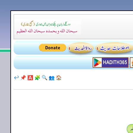
↩️
📌
🅰️
🧩
🔍
👥
🏠