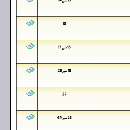
15
16سے17
18سے26
27
28سے49