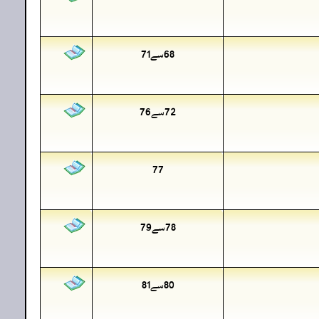
68سے71
72سے76
77
78سے79
80سے81