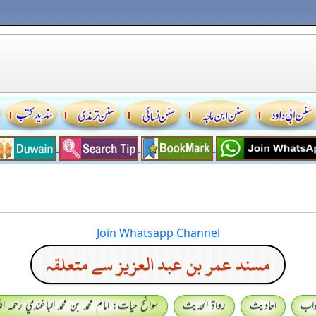
Join Whatsapp Channel
مسند عمر بن عبد العزيز سے متعلقہ
واب
احادیث
رواۃ الحدیث
سوانح حیات: امام محمد بن محمد الباغندي رحمہ اللہ