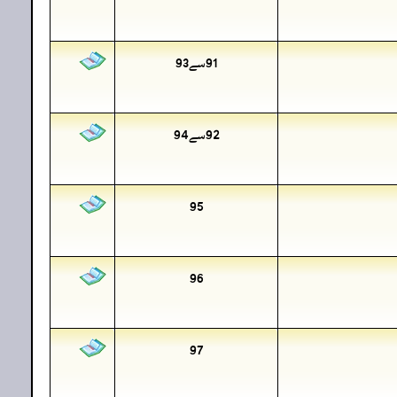
91سے93
92سے94
95
96
97