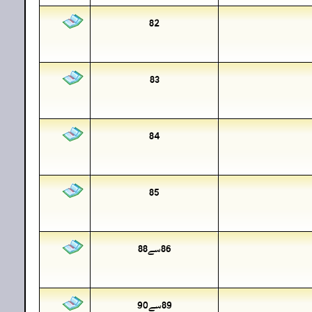
82
83
84
85
86سے88
89سے90