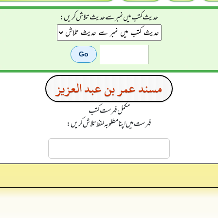
حدیث کتب میں نمبر سے حدیث تلاش کریں:
مسند عمر بن عبد العزيز
مکمل فہرست کتب
فہرست میں اپنا مطلوبہ لفظ تلاش کریں: