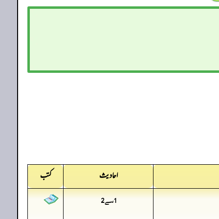
احادیث
کتب
1سے2