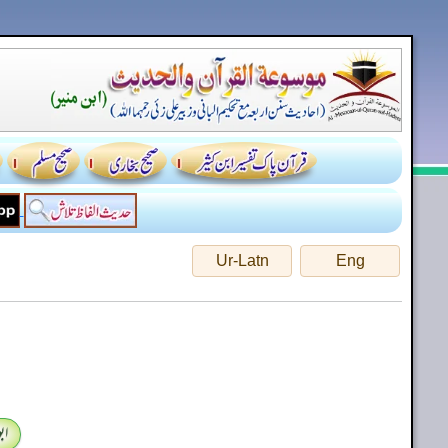
Ur-Latn
Eng
اب