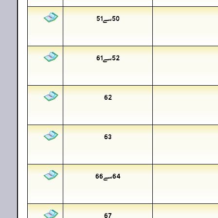
50سے51
52سے61
62
63
64سے66
67