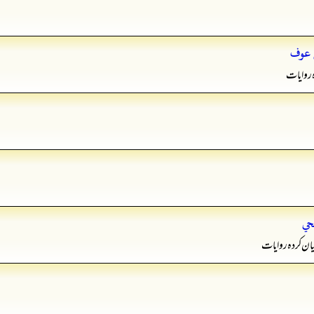
ن عوف
ہ روایات
حي
ان کردہ روایات