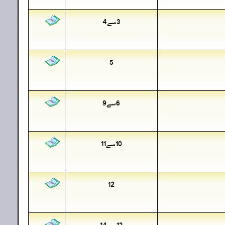
3سے4
5
6سے9
10سے11
12
13سے14